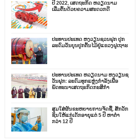
ປີ 2022, ເສດຖະກິດ ຫວຽດນາມ
ເລີ່ມຕົ້ນດ້ວຍຄວາມສະດວກດີ
ປະທານປະເທດ ຫງວຽນຊວນຟຸກ ປຸກ
ລະດົມວັນບຸນປູກຕົ້ນໄມ້ຢູ່ແຂວງຝູເຖາະ
ປະທານປະເທດ ຫວຽດນາມ ຫງວຽນຊ
ວັນຟຸກ: ລະດົມທຸກແຫຼ່ງກຳລັງເພື່ອ
ພັດທະນາເສດຖະກິດກະສິກຳ
ສຸມໃສ່ຜັນຂະຫຍາຍການຈັດຊື້, ສັກວັກ
ຊິນໃຫ້ແກ່ເດັກອາຍຸແຕ່ 5 ປີ ຫາຕ່ຳ
ກວ່າ 12 ປີ