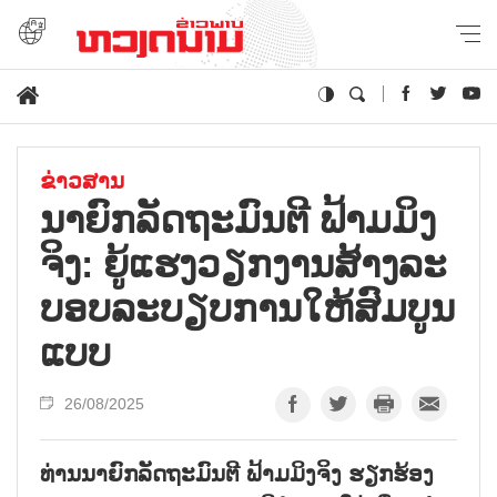
ຂ່າວສານ
ນາ​ຍົກ​ລັດ​ຖະ​ມົນ​ຕີ ຟ້າມ​ມິງ​
ຈິງ: ຍູ້​ແຮງວຽກ​ງານ​ສ້າງ​ລ​ະ​
ບອບ​ລະ​ບຽບ​ການ​ໃຫ້​ສົມ​ບູນ​
ແບບ
26/08/2025
ທ່ານນາຍົກລັດຖະມົນຕີ ຟ້າມມິງຈິງ ຮຽກຮ້ອງ