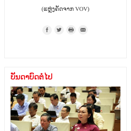
(ແຫຼ່ງຄັດຈາກ VOV)
ບັນດາບົດຕໍ່ໄປ