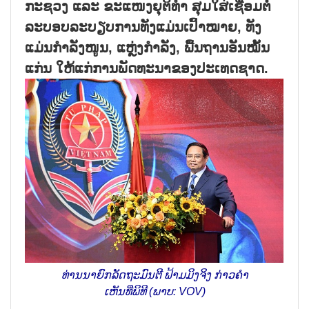
ກະຊວງ ແລະ ຂະແໜງຍຸຕິທຳ ສຸມໃສ່ເຊື່ອມຕໍ່
ລະບອບລະບຽບການທັງແມ່ນເປົ້າໝາຍ, ທັງ
ແມ່ນກຳລັງໜູນ, ແຫຼ່ງກຳລັງ, ພື້ນຖານອັນໝັ້ນ
ແກ່ນ ໃຫ້ແກ່ການພັດທະນາຂອງປະເທດຊາດ.
ທ່ານນາຍົກລັດຖະມົນຕີ ຟ້າມມິງຈິງ ກ່າວຄຳ
ເຫັນທີ່ພິທີ (ພາບ: VOV)