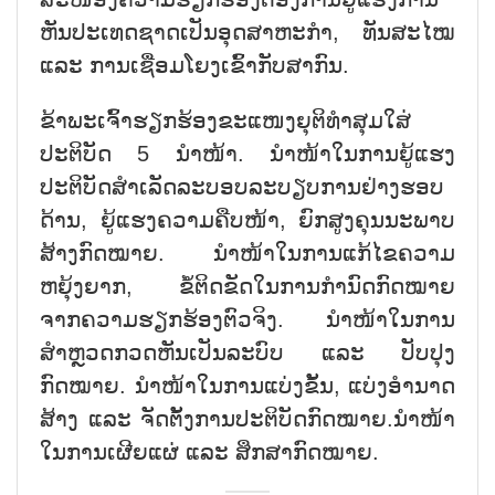
ຫັນປະເທດຊາດເປັນອຸດສາຫະກຳ, ທັນສະໄໝ
ແລະ ການເຊື່ອມໂຍງເຂົ້າກັບສາກົນ.
ຂ້າພະເຈົ້າຮຽກຮ້ອງຂະແໜງຍຸຕິທຳສຸມໃສ່
ປະຕິບັດ 5 ນຳໜ້າ. ນຳໜ້າໃນການຍູ້ແຮງ
ປະຕິບັດສຳເລັດລະບອບລະບຽບການຢ່າງຮອບ
ດ້ານ, ຍູ້ແຮງຄວາມຄືບໜ້າ, ຍົກສູງຄຸນນະພາບ
ສ້າງກົດໝາຍ. ນຳໜ້າໃນການແກ້ໄຂຄວາມ
ຫຍຸ້ງຍາກ, ຂໍ້ຕິດຂັດໃນການກຳນົດກົດໝາຍ
ຈາກຄວາມຮຽກຮ້ອງຕົວຈິງ. ນຳໜ້າໃນການ
ສຳຫຼວດກວດຫັນເປັນລະບົບ ແລະ ປັບປຸງ
ກົດໝາຍ. ນຳໜ້າໃນການແບ່ງຂັ້ນ, ແບ່ງອຳນາດ
ສ້າງ ແລະ ຈັດຕັ້ງການປະຕິບັດກົດໝາຍ.ນຳໜ້າ
ໃນການເຜີຍແຜ່ ແລະ ສຶກສາກົດໝາຍ.