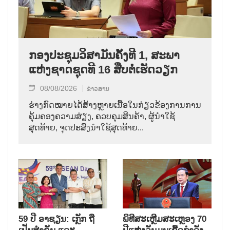
ກອງປະຊຸມວິສາມັນຄັ້ງທີ 1, ສະພາ
ແຫ່ງຊາດຊຸດທີ 16 ສືບຕໍ່ເຮັດວຽກ
08/08/2026
ຂ່າວສານ
ຮ່າງກົດໝາຍໄດ້ສ້າງຫຼາຍເນື້ອໃນກ່ຽວຂ້ອງການການ
ຄຸ້ມຄອງຄວາມສ່ຽງ, ຄວບຄຸມສິນຄ້າ, ຜູ້ນຳໃຊ້
ສຸດທ້າຍ, ຈຸດປະສົງນຳໃຊ້ສຸດທ້າຍ...
59 ປີ ອາຊຽນ: ເກຼັກ ຖື
ພິທີສະເຫຼີມສະເຫຼອງ 70