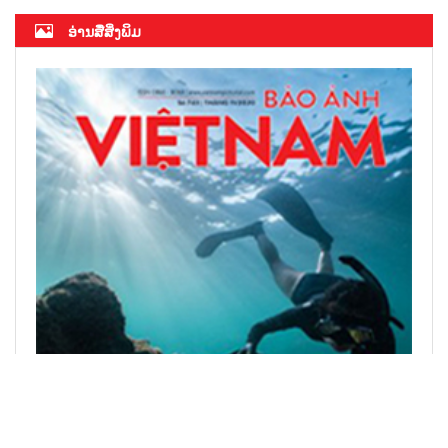
ອ່ານສື່ສິ່ງພິມ