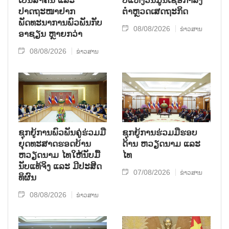
ເປັນສຳຄັນ ແລະ
ປີແຫ່ງວັນມູນເຊື້ອກຳລັງ
ປາດຖະໜາຢາກ
ຕຳຫຼວດເສດຖະກິດ
ພັດທະນາການພົວພັນກັບ
08/08/2026
ຂ່າວສານ
ອາຊຽນ ຫຼາຍກວ່າ
08/08/2026
ຂ່າວສານ
ຊຸກ​ຍູ້​ການ​ພົວ​ພັນ​ຄູ່​ຮ່ວມ​ມື​
ຊຸກຍູ້ການຮ່ວມມືຮອບ
ຍຸດ​ທະ​ສາດ​ຮອດ​ບ້ານ
ດ້ານ ຫວຽດນາມ ແລະ
ຫວຽດ​ນາມ ໄທ​ໃຫ້​ນັບ​ມື້​
ໄທ
ນັບ​ແທ້​ຈິງ ແລະ ມີ​ປະ​ສິດ​
07/08/2026
ຂ່າວສານ
ທິ​ຜົນ
08/08/2026
ຂ່າວສານ