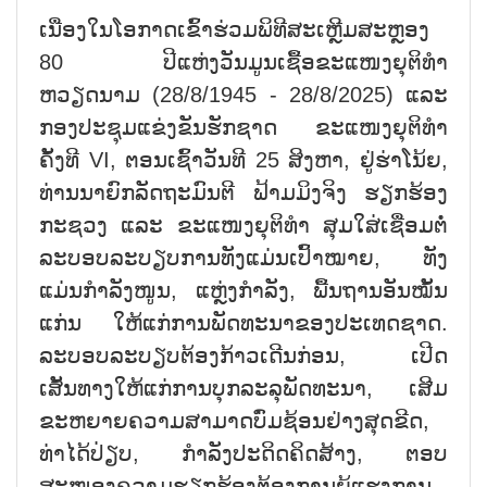
ເນື່ອງໃນໂອກາດເຂົ້າຮ່ວມພິທີສະເຫຼີມສະຫຼອງ
80 ປີແຫ່ງວັນມູນເຊື້ອຂະແໜງຍຸຕິທຳ
ຫວຽດນາມ (28/8/1945 - 28/8/2025) ແລະ
ກອງປະຊຸມແຂ່ງຂັນຮັກຊາດ ຂະແໜງຍຸຕິທຳ
ຄັ້ງທີ VI, ຕອນເຊົ້າວັນທີ 25 ສິງຫາ, ຢູ່ຮ່າໂນ້ຍ,
ທ່ານນາຍົກລັດຖະມົນຕີ ຟ້າມມິງຈິງ ຮຽກຮ້ອງ
ກະຊວງ ແລະ ຂະແໜງຍຸຕິທຳ ສຸມໃສ່ເຊື່ອມຕໍ່
ລະບອບລະບຽບການທັງແມ່ນເປົ້າໝາຍ, ທັງ
ແມ່ນກຳລັງໜູນ, ແຫຼ່ງກຳລັງ, ພື້ນຖານອັນໝັ້ນ
ແກ່ນ ໃຫ້ແກ່ການພັດທະນາຂອງປະເທດຊາດ.
ລະບອບລະບຽບຕ້ອງກ້າວເດີນກ່ອນ, ເປີດ
ເສັ້ນທາງໃຫ້ແກ່ການບຸກລະລຸພັດທະນາ, ເສີມ
ຂະຫຍາຍຄວາມສາມາດບົ່ມຊ້ອນຢ່າງສຸດຂີດ,
ທ່າໄດ້ປ່ຽບ, ກຳລັງປະດິດຄິດສ້າງ, ຕອບ
ສະໜອງຄວາມຮຽກຮ້ອງຕ້ອງການຍູ້ແຮງການ