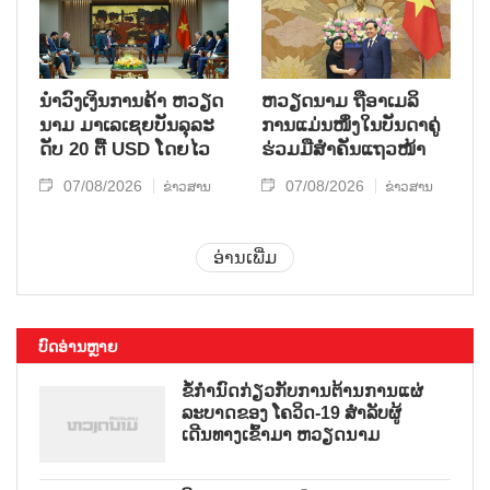
ນຳ​ວົງ​ເງິນ​ການ​ຄ້າ ຫວຽດ​
ຫ​ວຽດ​ນາມ ຖື​ອາ​ເມ​ລິ​
ນາມ ມາ​ເລ​ເຊຍ​ບັນ​ລຸ​ລະ​
ການ​ແມ່ນ​ໜຶ່ງ​ໃນ​ບັນ​ດາ​ຄູ່​
ດັບ 20 ຕື້ USD ໂດຍ​ໄວ
ຮ່ວມ​ມື​ສຳ​ຄັນ​ແຖວ​ໜ້າ
07/08/2026
07/08/2026
ຂ່າວສານ
ຂ່າວສານ
ອ່ານເພີ່ມ
ບົດອ່ານຫຼາຍ
ຂໍ້ກຳນົດກ່ຽວກັບການຕ້ານການແຜ່
ລະບາດຂອງ ໂຄວິດ-19 ສຳລັບຜູ້
ເດີນທາງເຂົ້າມາ ຫວຽດນາມ