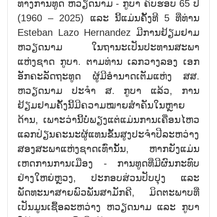
ທາງການທູດ ຫວຽດນາມ - ກູບາ ຄົບຮອບ 65 ປີ
(1960 – 2025) ແລະ ນີ້ແມ່ນຄັ້ງທີ 5 ທີ່ທ່ານ
Esteban Lazo Hernandez ມີການຢ້ຽມຢາມ
ຫວຽດນາມ ໃນຖານະເປັນປະທານສະພາ
ແຫ່ງຊາດ ກູບາ. ຕາມທ່ານ ເລກວາງລອງ ເອກ
ອັກຄະລັດຖະທູດ ຜູ້ມີອຳນາດເຕັມແຫ່ງ ສສ.
ຫວຽດນາມ ປະຈຳ ສ. ກູບາ ແລ້ວ, ການ
ຢ້ຽມຢາມຄັ້ງນີ້ມີຄວາມໝາຍສຳຄັນໃນຫຼາຍ
ດ້ານ, ເພາະວ່ານີ້ບໍ່ພຽງແຕ່ແມ່ນການເຄື່ອນໄຫວ
ແລກປ່ຽນຄະນະຜູ້ແທນຂັ້ນສູງປະຈຳປີລະຫວ່າງ
ສອງສະພາແຫ່ງຊາດເທົ່ານັ້ນ, ຫາກຍັງແມ່ນ
ເຫດການການເມືອງ - ການທູດທີ່ມີຜົນກະທົບ
ຢ່າງໃຫຍ່ຫຼວງ, ປະກອບສ່ວນປັບປຸງ ແລະ
ພັດທະນາສາຍພົວພັນສາມັກຄີ, ມິດຕະພາບທີ່
ເປັນມູນເຊື້ອລະຫວ່າງ ຫວຽດນາມ ແລະ ກູບາ