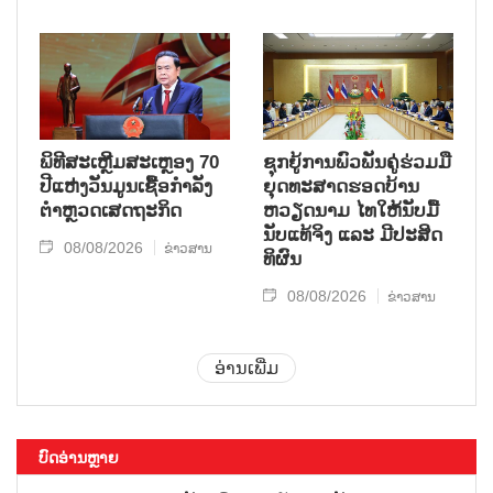
ພິທີສະເຫຼີມສະເຫຼອງ 70
ຊຸກ​ຍູ້​ການ​ພົວ​ພັນ​ຄູ່​ຮ່ວມ​ມື​
ປີແຫ່ງວັນມູນເຊື້ອກຳລັງ
ຍຸດ​ທະ​ສາດ​ຮອດ​ບ້ານ
ຕຳຫຼວດເສດຖະກິດ
ຫວຽດ​ນາມ ໄທ​ໃຫ້​ນັບ​ມື້​
ນັບ​ແທ້​ຈິງ ແລະ ມີ​ປະ​ສິດ​
08/08/2026
ຂ່າວສານ
ທິ​ຜົນ
08/08/2026
ຂ່າວສານ
ອ່ານເພີ່ມ
ບົດອ່ານຫຼາຍ