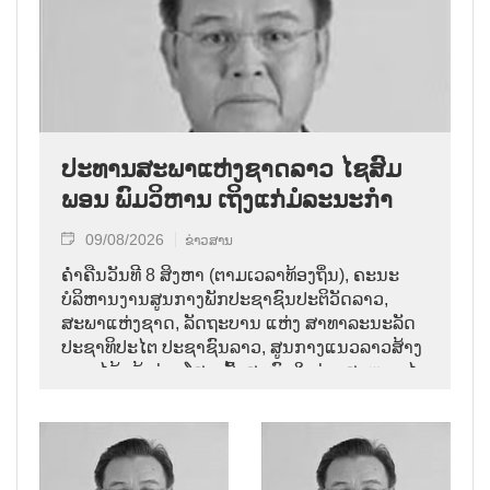
ປະທານສະພາແຫ່ງຊາດລາວ ໄຊສົມ
ພອນ ພົມວິຫານ ເຖິງແກ່ມໍລະນະກຳ
09/08/2026
ຂ່າວສານ
ຄ່ຳຄືນວັນທີ 8 ສິງຫາ (ຕາມເວລາທ້ອງຖິ່ນ), ຄະນະ
ບໍລິຫານງານສູນກາງພັກປະຊາຊົນປະຕິວັດລາວ,
ສະພາແຫ່ງຊາດ, ລັດຖະບານ ແຫ່ງ ສາທາລະນະລັດ
ປະຊາທິປະໄຕ ປະຊາຊົນລາວ, ສູນກາງແນວລາວສ້າງ
ຊາດ ໄດ້ແຈ້ງຂ່າວໂສກເສົ້າສະຫຼົດໃຈວ່າ: ສະຫາຍ ໄຊ
ສົມພອນ ພົມວິຫານ, ປະທານສະພາແຫ່ງຊາດລາວ
ໄດ້ເຖິງແກ່ມໍລະນະກຳ ໃນອາຍຸ 70 ປີ, ຫຼັງຈາກປ່ວຍ
ຮ້າຍແຮງມາເປັນໄລຍະໜຶ່ງ.