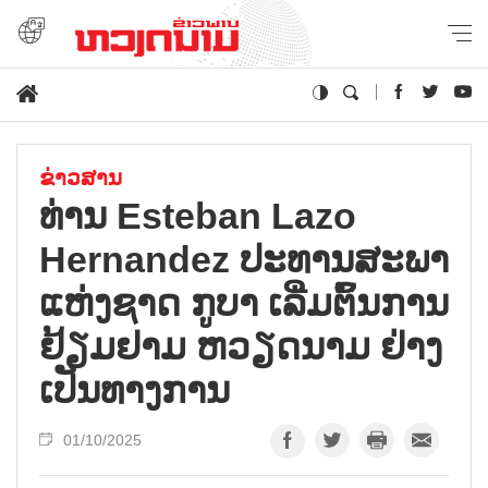
ຂ່າວສານ
ທ່ານ Esteban Lazo
Hernandez ປະ​ທານ​ສະ​ພາ
ແຫ່ງ​ຊາດ ກູ​ບາ ເລີ່ມ​ຕົ້ນ​ການ​
ຢ້ຽມ​ຢາມ ຫວຽດ​ນາມ ຢ່າງ​
ເປັນ​ທາງ​ການ
01/10/2025