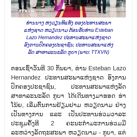
ທ່ານນາງ ຫງວຽນທິແທັງ ຮອງປະທານສະພາ
ແຫ່ງຊາດ ຫວຽດນາມ ຕ້ອນຮັບທ່ານ Esteban
Lazo Hernandez ປະທານສະພາແຫ່ງຊາດ
ອົງການປົກຄອງປະຊາຊົນ, ປະທານສະພາແຫ່ງ
ລັດ ສາທາລະນະລັດ ກູບາ (ພາບ: TTXVN)
ຕອນເຊົ້າວັນທີ 30 ກັນຍາ, ທ່ານ Esteban Lazo
Hernandez ປະທານສະພາແຫ່ງຊາດ ອົງການ
ປົກຄອງປະຊາຊົນ, ປະທານສະພາແຫ່ງລັດ
ສາທາລະນະລັດ ກູບາ ໄດ້ເດີນທາງມາຮອດ ຮ່າ
ໂນ້ຍ, ເລີ່ມຕົ້ນການຢ້ຽມຢາມ ຫວຽດນາມ ຢ່າງ
ເປັນທາງການ ແລະ ເປັນປະທານຮ່ວມວາລະ
ປະຊຸມຄັ້ງທີ 2 ຄະນະກຳມະການຮ່ວມມື
ລະຫວ່າງລັດຖະສະພາ ຫວຽດນາມ - ກູບາ, ແຕ່