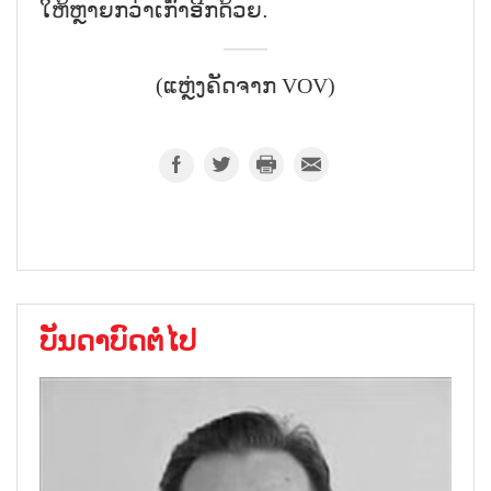
ໃຫ້ຫຼາຍກວ່າເກົ່າອີກດ້ວຍ.
(ແຫຼ່ງຄັດຈາກ VOV)
ບັນດາບົດຕໍ່ໄປ