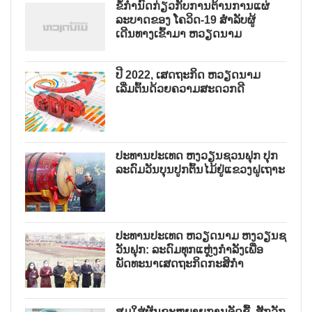
ຂໍ້ກຳນົດກ່ຽວກັບການຕ້ານການແຜ່
ລະບາດຂອງ ໂຄວິດ-19 ສຳລັບຜູ້
ເດີນທາງເຂົ້າມາ ຫວຽດນາມ
ປີ 2022, ເສດຖະກິດ ຫວຽດນາມ
ເລີ່ມຕົ້ນດ້ວຍຄວາມສະດວກດີ
ປະທານປະເທດ ຫງວຽນຊວນຟຸກ ປຸກ
ລະດົມວັນບຸນປູກຕົ້ນໄມ້ຢູ່ແຂວງຝູເຖາະ
ປະທານປະເທດ ຫວຽດນາມ ຫງວຽນຊ
ວັນຟຸກ: ລະດົມທຸກແຫຼ່ງກຳລັງເພື່ອ
ພັດທະນາເສດຖະກິດກະສິກຳ
ສຸມໃສ່ຜັນຂະຫຍາຍການຈັດຊື້, ສັກວັກ