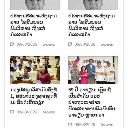
ປະທານສະພາແຫ່ງຊາດ
ປະທານສະພາແຫ່ງຊາດ
ລາວ ໄຊສົມພອນ
ລາວ ໄຊສົມພອນ
ພົມວິຫານ ເຖິງແກ່
ພົມວິຫານ ເຖິງແກ່
ມໍລະນະກຳ
ມໍລະນະກຳ
09/08/2026
09/08/2026
ຂ່າວສານ
ຂ່າວສານ
ກອງປະຊຸມວິສາມັນຄັ້ງທີ
59 ປີ ອາຊຽນ: ເກຼັກ ຖື
1, ສະພາແຫ່ງຊາດຊຸດທີ
ເປັນສຳຄັນ ແລະ
16 ສືບຕໍ່ເຮັດວຽກ
ປາດຖະໜາຢາກ
ພັດທະນາການພົວພັນກັບ
08/08/2026
ຂ່າວສານ
ອາຊຽນ ຫຼາຍກວ່າ
08/08/2026
ຂ່າວສານ