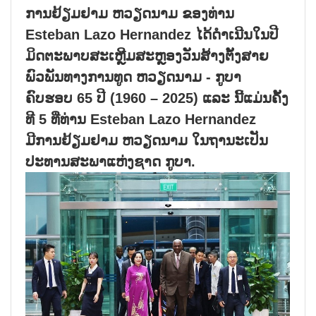
ການຢ້ຽມຢາມ ຫວຽດນາມ ຂອງທ່ານ
Esteban Lazo Hernandez ໄດ້ດຳເນີນໃນປີ
ມິດຕະພາບສະເຫຼີມສະຫຼອງວັນສ້າງຕັ້ງສາຍ
ພົວພັນທາງການທູດ ຫວຽດນາມ - ກູບາ
ຄົບຮອບ 65 ປີ (1960 – 2025) ແລະ ນີ້ແມ່ນຄັ້ງ
ທີ 5 ທີ່ທ່ານ Esteban Lazo Hernandez
ມີການຢ້ຽມຢາມ ຫວຽດນາມ ໃນຖານະເປັນ
ປະທານສະພາແຫ່ງຊາດ ກູບາ.