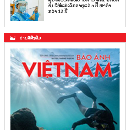
ຊິນໃຫ້ແກ່ເດັກອາຍຸແຕ່ 5 ປີ ຫາຕ່ຳ
ກວ່າ 12 ປີ
ອ່ານສື່ສິ່ງພິມ