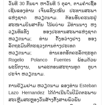
ວັນທີ 30 ກັນຍາ ຫາວັນທີ 5 ຕຸລາ, ຕາມຄຳເຊື້ອ
ເຊີນຂອງທ່ານ ເຈິ່ນແທັງເໝິນ ປະທານສະພາ
ແຫ່ງຊາດ ຫວຽດນາມ. ຕ້ອນຮັບຄະນະຢູ່
ສະໜາມບິນສາກົນ ໂນ້ຍບ່າຍ ມີທ່ານນາງ ຫງ
ວຽນທິແທັງ ຮອງປະທານສະພາແຫ່ງຊາດ
ຫວຽດນາມ; ທ່ານ ດັ້ງຮວ່າງຢາງ ຮອງ
ລັດຖະມົນຕີກະຊວງການຕ່າງປະເທດ
ຫວຽດນາມ; ທ່ານເອກອັກຄະລັດຖະທູດ
Rogelio Polanco Fuentes ພ້ອມດ້ວຍ
ພະນັກງານ, ພາລະກອນສະຖານທູດ ກູບາ
ປະຈຳ ຫວຽດນາມ.
ການຢ້ຽມຢາມ ຫວຽດນາມ ຂອງທ່ານ Esteban
Lazo Hernandez ໄດ້ດຳເນີນໃນປີມິດຕະພາບ
ສະເຫຼີມສະຫຼອງວັນສ້າງຕັ້ງສາຍພົວພັນ