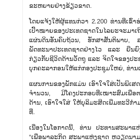
ຂະຫຍາຍຢ່າງຂ້ຽວຂາດ.
ໂດຍແຈ້ງໃຫ້ຜູ້ແທນກ່ວາ 2
.
200 ທ່ານທີ່ເຂົ
ເປົ້າໝາຍຂອງປະເທດຊາດໃນໄລຍະຈະມາເຖິງ
ແຜ່ນດິນອັນຄົບຖ້ວນ, ຮັກສາສັນຕິພາບ
ພັດທະນາປະເທດຊາດຢ່າງໄວ ແລະ ຍືນຍົງ, 
ກ່ຽວກັບຊີວິດດ້ານວັດຖຸ ແລະ ຈິດໃຈຂອງປະຊາ
ບຸກຄະລາກອນໃຫ້ແກ່ກອງປະຊຸມໃຫຍ່, ທ່ານ
ແຜນການຂອງພັກແມ່ນ ເອົາໃຈໃສ່ເປັນພິເສດ
ຈຳນວນ, ມີໂຄງປະກອບທີ່ເໝາະສົມເພື່
ດ້ານ, ເອົາໃຈໃສ່ ໃຫ້ບຸລິມະສິດເພີ່ມທະວີກ
ທີ່.
ເນື່ອງໃນໂອກາດນີ້, ທ່ານ
ປະທານສະພາແຫ່ງ
“ເພື່ອພາລະກິດ ສະພາແຫ່ງຊາດ ຫວຽດນາມ” 