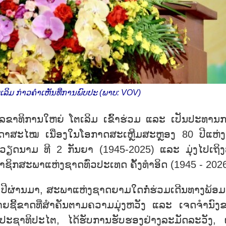
ເລິມ ກ່າວຄຳເຫັນທີ່ການພົບປະ (ພາບ: VOV)
່ານເລຂາທິການໃຫຍ່ ໂຕເລິມ ເຂົ້າຮ່ວມ ແລະ ເປັນປະທານ
ດາສະໄໝ ເນື່ອງໃນໂອກາດສະເຫຼີມສະຫຼອງ 80 ປີແຫ່ງ
ວຽດນາມ ທີ 2 ກັນຍາ (1945-2025) ແລະ ມຸ່ງໄປເຖິງ
ະມາຊິກສະພາແຫ່ງຊາດທົ່ວປະເທດ
ຄັ້ງທຳອິດ (1945 - 2026
80 ປີຜ່ານມາ, ສະພາແຫ່ງຊາດຍາມໃດກໍ່ຮ່ວມເດີນທາງພ້ອມ
ຍຊີ້ຂາດທີ່ສຳຄັນຕາມຄວາມມຸ່ງຫວັງ ແລະ ເຈດຈຳນົງ
ມີປະຊາທິປະໄຕ, ໄດ້ຮັບການຮັບຮອງຢ່າງລະມັດລະວັງ, 