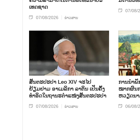
ຄວາມ​ສາ​ມາດ​ໃນ​ການ​ພັດ​ທະ​ນາ​ປະ​
ມື​ດ້ານວ​ິ
ເທດ​ຊາດ
07/08/
07/08/2026
ຂ່າວສານ
ສັນຕະປະປາ Leo XIV ຈະໄປ
ການ​ນຳ​ພັກ
ຢ້ຽມຢາມ ອາເມລິກາ ລາຕິນ ເປັນຄັ້ງ
ໝາກ​ຜົນ​ກ
ທຳອິດໃນຖານະຕຳແໜ່ງສັນຕະປະປາ
ຫວຽດ​ນາ
07/08/2026
06/08/
ຂ່າວສານ