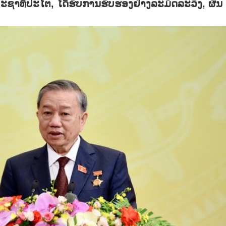
ປະຊາທິປະໄຕ, ໄດ້ຮັບການຮັບຮອງຢ່າງລະມັດລະວັງ, ຜັນ