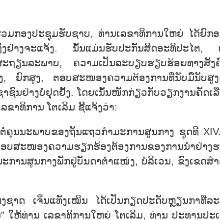
້າຮ່ວມກອງປະຊຸມຮັບຊາບ, ທ່ານເລຂາທິການໃຫຍ່ ໄດ້ຍົກ
ຢ່າງຈະແຈ້ງ. ນັ້ນແມ່ນຮັບປະກັນສິດອະທິປະໄຕ, 
, ສະຖຽນລະພາບ, ຄວາມເປັນລະບຽບຮຽບຮ້ອຍທາງສັງຄ
ຍົກສູງ, ຕອບສະໜອງຄວາມຕ້ອງການທີ່ນັບມື້ນັບສູງຂ
ຊົນຢ່າງບໍ່ຢຸດຢັ້ງ. ໂດຍເນັ້ນໜັກກ່ຽວກັບວຽກງານຄັດເລ
ເລຂາທິການ ໂຕເລິມ
ຊີ້ແຈ້ງວ່າ:
ຕໍ່ຄຸນນະພາບຂອງຖັນແຖວກຳມະການສູນກາງ ຊຸດທີ XIV.
ອຕອບສະໜອງຄວາມຮຽກຮ້ອງຕ້ອງການຂອງການນຳຢ່າງ
ຳມະການສູນກາງພັກຢູ່ບັນດາຕຳແໜ່ງ, ບໍລິເວນ, ຂົງເຂດສຳ
ຊາດ ເຈິ່ນແທັງເໝິນ ໄດ້ເປັນກຽດ
ປະດັບຫຼຽນກາທີ່ລະ
ໃຫ້ທ່ານ ເລຂາທິການໃຫຍ່ ໂຕເລິມ, ທ່ານ
ປະທານປະ