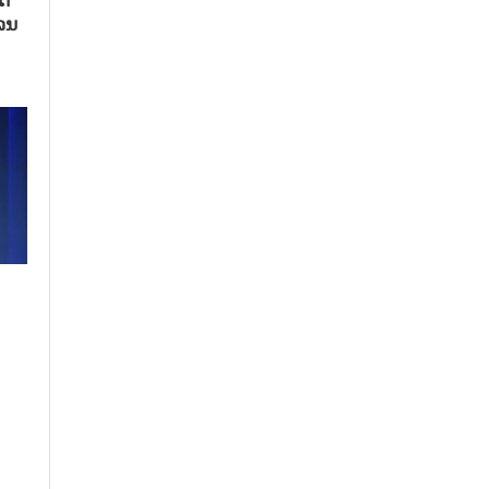
ດ​
ແລນ