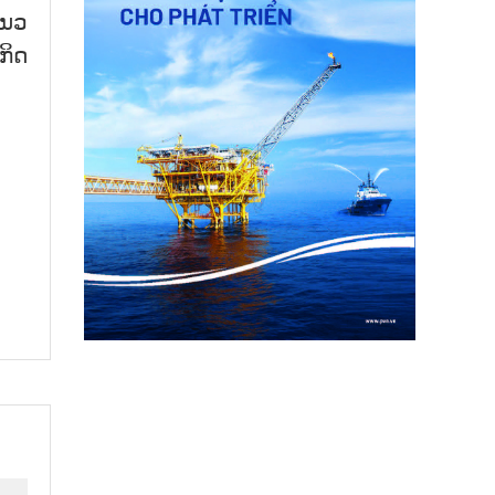
ແນວ
ກິດ