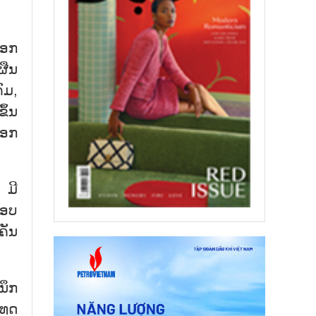
ອອກ
ຜືນ
ົມ,
ຶ້ນ
ືອກ
 ມີ
ຮອບ
ຄັນ
ນຶກ
ເທດ