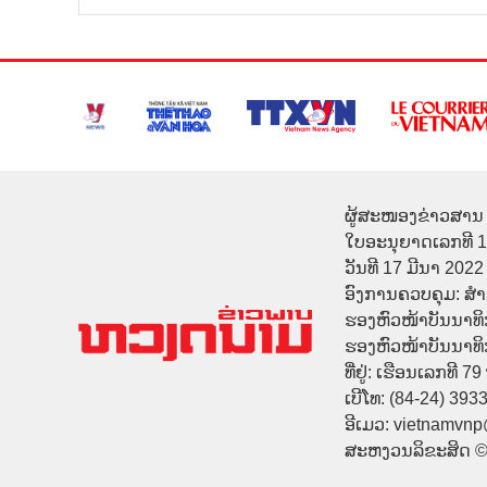
ຜູ້ສະໜອງຂ່າວສານ 
ໃບອະນຸຍາດເລກທີ 
ວັນທີ 17 ມີນາ 2022
ອົງການຄວບຄຸມ: ສ
ຮອງຫົວໜ້າບັນນາທິ
ຮອງຫົວໜ້າບັນນາທິກາ
ທີ່ຢູ່: ເຮືອນເລກທີ 7
ເບີໂທ: (84-24) 393
ອີເມວ: vietnamvn
ສະຫງວນລິຂະສິດ 