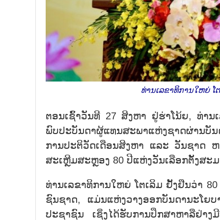
ທ່ານເລຂາທິການໃຫຍ່ ໂຕ
ຕອນເຊົ້າວັນທີ 27 ສິງຫາ ຢູ່ຮ່າໂນ້ຍ, ທ
ພົບປະບັນດາຜູ້ແທນສະພາແຫ່ງຊາດຜ່ານບັນ
ການປະຕິວັດເດືອນສິງຫາ ແລະ ວັນຊາດ
ຫ
ສະເຫຼີມສະຫຼອງ 80 ປີແຫ່ງວັນເລືອກຕັ້ງສ
ທ່ານເລຂາທິການໃຫຍ່ ໂຕເລິມ ຢັ້ງຢືນວ່າ 
ຊົນຊາດ, ແມ່ນແຫ່ງວາງອອກບັນດານະໂຍບາ
ປະຊາຊົນ ເຊິ່ງໄດ້ຮັບການປຶກສາຫາລືຢ່າງ