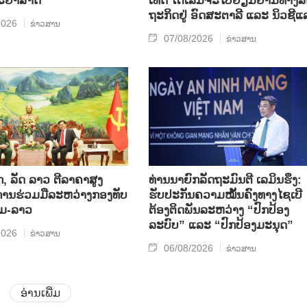
​ທະ​ຍາ​ສາດ
ເທດ ໂຕ​ເລິມ​ຈະ​ໄປ​ຢ້ຽມ​ຢາມ​ທາງ​ລັ
ຖະ​ກິດ​ຢູ່ ອົດ​ສະ​ຕາ​ລີ ແລະ ນິວ​ຊີ​
2026
ຂ່າວສານ
07/08/2026
ຂ່າວສານ
, ລັດ ລາວ ຕີ​ລາ​ຄາ​ສູງ​
ທ່ານນາຍົກລັດຖະມົນຕີ ເລມິນຮຶງ:
ານ​ຮ່ວມ​ມື​ລະ​ຫວ່າງກອງ​ທັບ
ຮັບປະກັນຄວາມໝັ້ນຄົງທາງໄຊເບີ
ມ-ລາວ
ຕ້ອງຕິດພັນລະຫວ່າງ “ປົກປ້ອງ
ລະບົບ” ແລະ “ປົກປ້ອງມະນຸດ”
2026
ຂ່າວສານ
06/08/2026
ຂ່າວສານ
ອ່ານເພີ່ມ