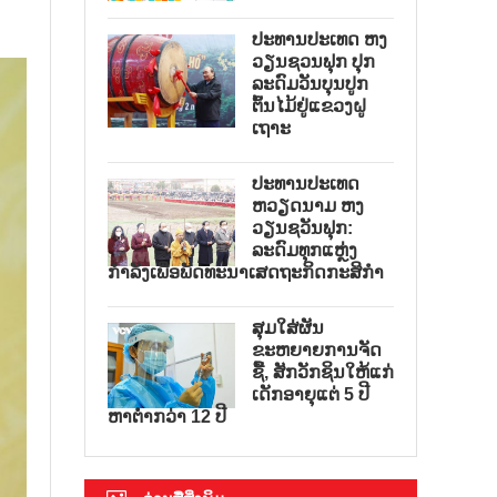
ປະທານປະເທດ ຫງ
ວຽນຊວນຟຸກ ປຸກ
ລະດົມວັນບຸນປູກ
ຕົ້ນໄມ້ຢູ່ແຂວງຝູ
ເຖາະ
ປະທານປະເທດ
ຫວຽດນາມ ຫງ
ວຽນຊວັນຟຸກ:
ລະດົມທຸກແຫຼ່ງ
ກຳລັງເພື່ອພັດທະນາເສດຖະກິດກະສິກຳ
ສຸມໃສ່ຜັນ
ຂະຫຍາຍການຈັດ
ຊື້, ສັກວັກຊິນໃຫ້ແກ່
ເດັກອາຍຸແຕ່ 5 ປີ
ຫາຕ່ຳກວ່າ 12 ປີ