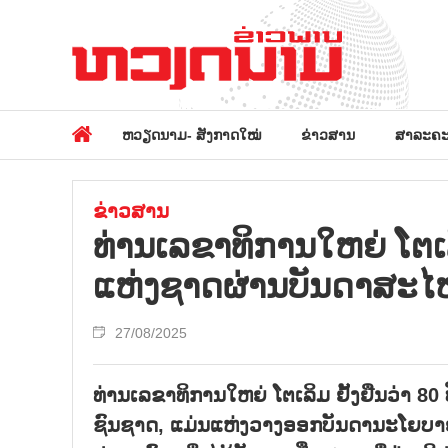
ຫວຽດນາມ- ສັງກາດໃໝ່
ຂ່າວສານ
ສາລະຄະ
ຂ່າວສານ
ທ່ານ​ເລ​ຂາ​ທິ​ການ​ໃຫຍ່ ໂຕ​ເ
ແຫ່ງ​ຊາດ​ຜ່ານ​ບັນ​ດາ​ສະ
27/08/2025
ທ່ານເລຂາທິການໃຫຍ່ ໂຕເລິມ ຢັ້ງຢືນວ່າ 8
ຊົນຊາດ, ແມ່ນແຫ່ງວາງອອກບັນດານະໂຍບາຍ