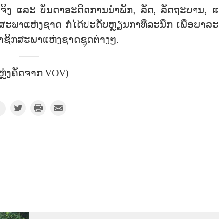
ມມິງຈິງ ແລະ ບັນດາອະດີດການນຳພັກ, ລັດ, ລັດຖະບານ, 
ສະພາແຫ່ງຊາດ
ກໍ່ໄດ້ປະດັບຫຼຽນກາທີ່ລະນຶກ ເພື່ອພາລະ
ຊິກສະພາແຫ່ງຊາດຊຸດຕ່າງໆ.
ຫຼ່ງຄັດຈາກ VOV)