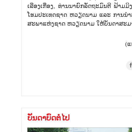
ເລືອງເກື່ອງ, ທ່ານນາຍົກລັດຖະມົນຕີ ຟ້າ
ໂຮມປະເທດຊາດ ຫວຽດນາມ ແລະ ການນຳ
ສະພາແຫ່ງຊາດ ຫວຽດນາມ ໃຫ້ບັນດາສະມາ
(ແ
ບັນດາບົດຕໍ່ໄປ