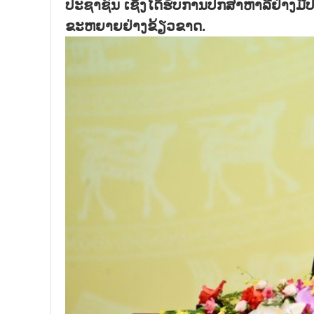
ປະຊາຊົນ ເຊິ່ງໄດ້ຮັບການປຶກສາຫາລືຢ່າງມີ
ຂະຫຍາຍຢ່າງຂ້ຽວຂາດ.