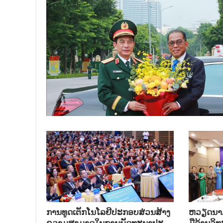
ການ​ທູດ​ເຕັກ​ໂນ​ໂລ​ຢີ​ປະ​ກອບ​ສ່ວນ​ສ້າງ​
ຫວຽດ​ນາມ 