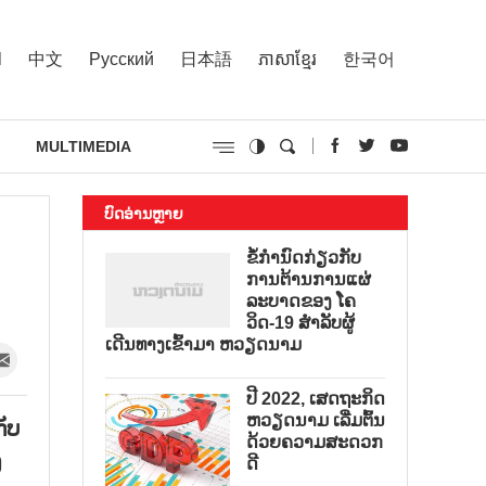
l
中文
Русский
日本語
ភាសាខ្មែរ
한국어
MULTIMEDIA
ບົດອ່ານຫຼາຍ
ຂໍ້ກຳນົດກ່ຽວກັບ
ການຕ້ານການແຜ່
ລະບາດຂອງ ໂຄ
ວິດ-19 ສຳລັບຜູ້
ເດີນທາງເຂົ້າມາ ຫວຽດນາມ
ປີ 2022, ເສດຖະກິດ
ຫວຽດນາມ ເລີ່ມຕົ້ນ
ັບ
ດ້ວຍຄວາມສະດວກ
ງ
ດີ