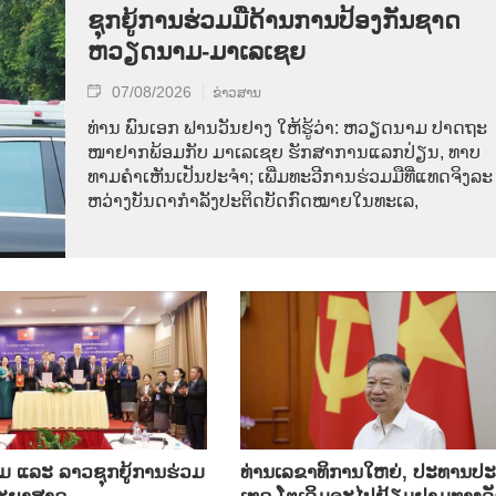
ຊຸກ​ຍູ້​ການ​ຮ່ວມ​ມື​ດ້ານ​ການ​ປ້ອງ​ກັນ​ຊາດ
ຫວຽດ​ນາມ-ມາ​ເລ​ເຊຍ
07/08/2026
ຂ່າວສານ
ທ່ານ ພົນ​ເອກ ຟານ​ວັນ​ຢາງ ໃຫ້​ຮູ້​ວ່າ: ຫວຽດ​ນາມ ປາດ​ຖະ​
ໜາຢາກພ້ອມ​ກັບ ມາ​ເລ​ເຊຍ ຮັກ​ສາ​ການ​ແລກ​ປ່ຽນ, ທາບ​
ທາມ​ຄຳ​ເຫັນ​ເປັນ​ປະ​ຈຳ; ເພີ່ມ​ທະ​ວີ​ການ​ຮ່ວມ​ມື​ທີ່​ແທດ​ຈິງ​ລະ​
ຫວ່າງ​ບັນ​ດາ​ກຳ​ລັງ​ປະ​ຕິດ​ບັດ​ກົດ​ໝາຍ​ໃນ​ທະ​ເລ,
ແລະ ລາວ​ຊຸກ​ຍູ້​ການ​ຮ່ວມ​
ທ່ານ​ເລ​ຂາ​ທິ​ການ​ໃຫຍ່, ປ​ະ​ທານ​ປະ​