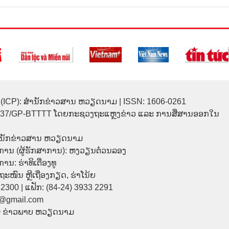
(ICP): ສຳນັກຂ່າວສານ ຫວຽດນາມ | ISSN: 1606-0261
137/GP-BTTTT ໂດຍກະຊວງຖະແຫຼງຂ່າວ ແລະ ການສື່ສານອອກໃນ
ຳນັກຂ່າວສານ ຫວຽດນາມ
ການ (ຜູ້ຮັກສາການ): ຫງວຽນຕ໋ວນລອງ
ນ: ຮ່າທິເຕື່ອງທູ
9 ຖະໜົນ ຫຼີເຖື່ອງກຽດ, ຮ່າໂນ້ຍ
32300 | ແຟັກ: (84-24) 3933 2291
p@gmail.com
© ຂ່າວພາບ ຫວຽດນາມ