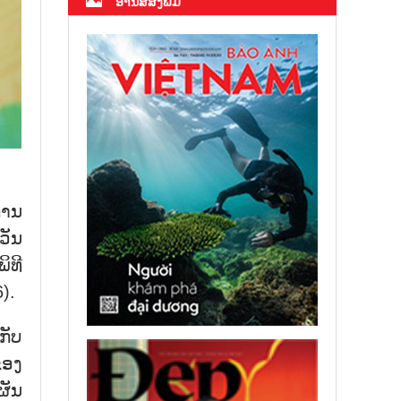
ອ່ານສື່ສິ່ງພິມ
ການ
ວັນ
ພິທີ
).
ກັບ
ຂອງ
ຜັນ