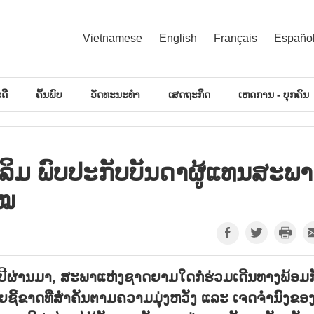
Vietnamese
English
Français
Españo
ດີ
ຄົ້ນພົບ
ວັດທະນະທຳ
ເສດຖະກິດ
ເຫດການ - ບຸກຄົນ
ລິມ ​ພົບ​ປະ​ກັບບັນ​ດາ​ຜູ້​ແທນ​ສະ​ພາ​
ໄໝ
0 ປີຜ່ານມາ, ສະພາແຫ່ງຊາດຍາມໃດກໍ່ຮ່ວມເດີນທາງພ້ອມກ
ຊີ້ຂາດທີ່ສຳຄັນຕາມຄວາມມຸ່ງຫວັງ ແລະ ເຈດຈຳນົງຂອ