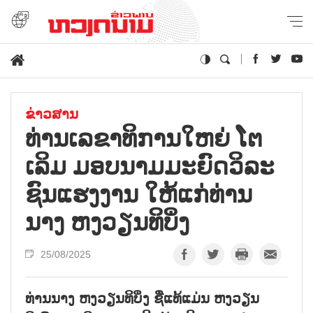
ຂ່າວສານ
ທ່ານ​ເລ​ຂາ​ທິ​ການ​ໃຫຍ່ ໂຕ​
ເລິມ​ ມອບ​ນາມ​ມະ​ຍົດ​ວິ​ລະ​
ຊົນ​ແຮງ​ງານ ໃຫ້​ແກ່​ທ່ານ​
ນາງ ຫງວຽນ​ທິ​ບິ່ງ
25/08/2025
ທ່ານນາງ ຫງວຽນທິບິ່ງ ຊື່ແທ້ແມ່ນ ຫງວຽນ