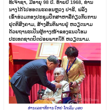
ທິເຈົາຊາ, ມີອາຍຸ 98 ປີ. ທ້າຍປີ 1968, ທ່ານ
ນາງໄດ້ໄປຮອດນະຄອນຫຼວງ ປາຣີ, ຝລັ່ງ
ເຂົ້າຮ່ວມກອງປະຊຸມປຶກສາຫາລືກ່ຽວກັບການ
ຢຸດຕິສົງຄາມ, ສ້າງສັນຕິພາບຢູ່ ຫວຽດນາມ
ດ້ວຍຖານະເປັນຜູ້ຕາງໜ້າຂອງແນວໂຮມ
ປະເທດຊາດປົດປ່ອຍພາກໃຕ້ ຫວຽດນາມ.
ທ່ານເລຂາທິການໃຫຍ່ ໂຕເລິມ ມອບ