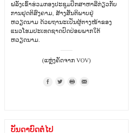
ຝລັ່ງເຂົ້າຮ່ວມກອງປະຊຸມປຶກສາຫາລືກ່ຽວກັບ
ການຢຸດຕິສົງຄາມ, ສ້າງສັນຕິພາບຢູ່
ຫວຽດນາມ ດ້ວຍຖານະເປັນຜູ້ຕາງໜ້າຂອງ
ແນວໂຮມປະເທດຊາດປົດປ່ອຍພາກໃຕ້
ຫວຽດນາມ.
(ແຫຼ່ງຄັດຈາກ VOV)
ບັນດາບົດຕໍ່ໄປ