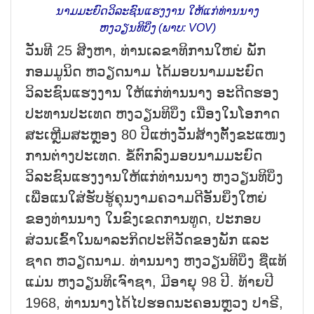
ນາມມະຍົດວິລະຊົນແຮງງານ ໃຫ້ແກ່ທ່ານນາງ
ຫງວຽນທິບິ່ງ (ພາບ: VOV)
ວັນທີ 25 ສິງຫາ, ທ່ານເລຂາທິການໃຫຍ່ ພັກ
ກອມມູນິດ ຫວຽດນາມ ໄດ້ມອບນາມມະຍົດ
ວິລະຊົນແຮງງານ ໃຫ້ແກ່ທ່ານນາງ ອະດີດຮອງ
ປະທານປະເທດ ຫງວຽນທິບິ່ງ ເນື່ອງໃນໂອກາດ
ສະເຫຼີມສະຫຼອງ 80 ປີແຫ່ງວັນສ້າງຕັ້ງຂະແໜງ
ການຕ່າງປະເທດ. ຂໍ້ຕົກລົງມອບນາມມະຍົດ
ວິລະຊົນແຮງງານໃຫ້ແກ່ທ່ານນາງ ຫງວຽນທິບິ່ງ
ເພື່ອແນໃສ່ຮັບຮູ້ຄຸນງາມຄວາມດີອັນຍິ່ງໃຫຍ່
ຂອງທ່ານນາງ ໃນຂົງເຂດການທູດ, ປະກອບ
ສ່ວນເຂົ້າໃນພາລະກິດປະຕິວັດຂອງພັກ ແລະ
ຊາດ ຫວຽດນາມ. ທ່ານນາງ ຫງວຽນທິບິ່ງ ຊື່ແທ້
ແມ່ນ ຫງວຽນທິເຈົາຊາ, ມີອາຍຸ 98 ປີ. ທ້າຍປີ
1968, ທ່ານນາງໄດ້ໄປຮອດນະຄອນຫຼວງ ປາຣີ,