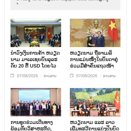
ໄທ.
ນຳ​ວົງ​ເງິນ​ການ​ຄ້າ ຫວຽດ​
ຫ​ວຽດ​ນາມ ຖື​ອາ​ເມ​ລິ​
ນາມ ມາ​ເລ​ເຊຍ​ບັນ​ລຸ​ລະ​
ການ​ແມ່ນ​ໜຶ່ງ​ໃນ​ບັນ​ດາ​ຄູ່​
ດັບ 20 ຕື້ USD ໂດຍ​ໄວ
ຮ່ວມ​ມື​ສຳ​ຄັນ​ແຖວ​ໜ້າ
07/08/2026
07/08/2026
ຂ່າວສານ
ຂ່າວສານ
ການ​ທູດ​ຮ່ວມ​ເດີນ​ທາງ​
ຫວຽດ​ນາມ ແລະ ລາວ​
ພ້ອມກັບ​ວິ​ສາ​ຫະ​ກ​ິດ,
ເພີ່ມ​ທະ​ວີ​ການ​ແບ່​ງ​ປັນ​ບົດ​