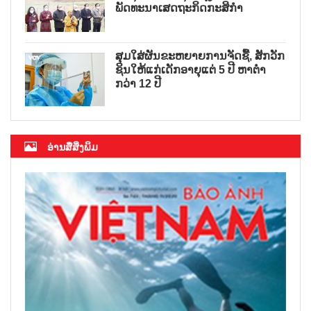
ພັດທະນາເສດຖະກິດກະສິກຳ
ສຸມໃສ່ຜັນຂະຫຍາຍການຈັດຊື້, ສັກວັກ
ຊິນໃຫ້ແກ່ເດັກອາຍຸແຕ່ 5 ປີ ຫາຕ່ຳ
ກວ່າ 12 ປີ
ອ່ານສື່ສິ່ງພິມ