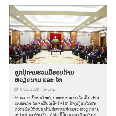
ຊຸກຍູ້ການຮ່ວມມືຮອບດ້ານ
ຫວຽດນາມ ແລະ ໄທ
07/08/2026
ຂ່າວສານ
ທ່ານ​ເລ​ຂາ​ທິ​ການ​ໃຫຍ່, ປະ​ທານ​ປະ​ເທດ ໂຕ​ເລິມ ປາດ​
ຖະ​ໜາ​ວ່າ ໄທ​ ຈະ​ສືບ​ຕໍ່​ເອົາ​ໃຈ​ໃສ່, ສ້າງ​ເງື່ອນ​ໄຂ​ສະ​
ດວກ​ເພື່ອ​ໃຫ້​ປະ​ຊາ​ຄົມ​ວ​ິ​ສາ​ຫະ​ກິດ​ຊາວ ຫວຽດ​ນາມ
ອາ​ໄສ​ຢູ່ ໄທ ຮ່ຳ​ຮຽນ, ດຳ​ລົງ​ຊີ​ວິດ ແລະ ເຮັດ​ວຽກ​ຢູ່​