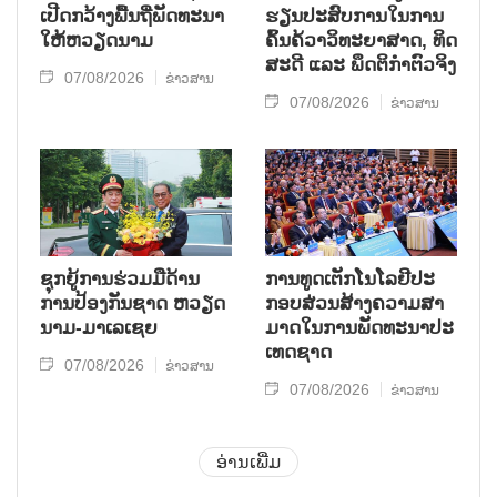
ເປີດກວ້າງ​ພື້ນ​ຖີ່​ພັດ​ທະ​ນາ​
ຮຽນ​ປະ​ສົບ​ການ​ໃນ​ການ​
ໃຫ້​ຫວຽດ​ນາມ
ຄົ້ນ​ຄ້​ວາ​ວິ​ທະ​ຍາ​ສາດ, ທິດ​
ສະ​ດີ ແລະ ພຶດ​ຕິ​ກຳຕົວ​ຈິງ
07/08/2026
ຂ່າວສານ
07/08/2026
ຂ່າວສານ
ຊຸກ​ຍູ້​ການ​ຮ່ວມ​ມື​ດ້ານ​
ການ​ທູດ​ເຕັກ​ໂນ​ໂລ​ຢີ​ປະ​
ການ​ປ້ອງ​ກັນ​ຊາດ ຫວຽດ​
ກອບ​ສ່ວນ​ສ້າງ​ຄວາມ​ສາ​
ນາມ-ມາ​ເລ​ເຊຍ
ມາດ​ໃນ​ການ​ພັດ​ທະ​ນາ​ປະ​
ເທດ​ຊາດ
07/08/2026
ຂ່າວສານ
07/08/2026
ຂ່າວສານ
ອ່ານເພີ່ມ