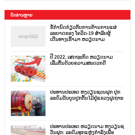
ບົດອ່ານຫຼາຍ
ຂໍ້ກຳນົດກ່ຽວກັບການຕ້ານການແຜ່
ລະບາດຂອງ ໂຄວິດ-19 ສຳລັບຜູ້
ເດີນທາງເຂົ້າມາ ຫວຽດນາມ
ປີ 2022, ເສດຖະກິດ ຫວຽດນາມ
ເລີ່ມຕົ້ນດ້ວຍຄວາມສະດວກດີ
ປະທານປະເທດ ຫງວຽນຊວນຟຸກ ປຸກ
ລະດົມວັນບຸນປູກຕົ້ນໄມ້ຢູ່ແຂວງຝູເຖາະ
ປະທານປະເທດ ຫວຽດນາມ ຫງວຽນຊ
ວັນຟຸກ: ລະດົມທຸກແຫຼ່ງກຳລັງເພື່ອ