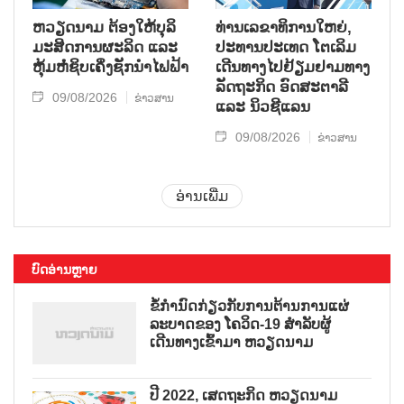
ຫວຽດນາມ ຕ້ອງໃຫ້ບຸລິ
ທ່ານເລຂາທິການໃຫຍ່,
ມະສິດການຜະລິດ ແລະ
ປະທານປະເທດ ໂຕເລິມ
ຫຸ້ມຫໍ່ຊິບເຄິ່ງຊັກນຳໄຟຟ້າ
ເດີນທາງໄປຢ້ຽມຢາມທາງ
ລັດຖະກິດ ອົດສະຕາລີ
09/08/2026
ຂ່າວສານ
ແລະ ນິວຊີແລນ
09/08/2026
ຂ່າວສານ
ອ່ານເພີ່ມ
ບົດອ່ານຫຼາຍ
ຂໍ້ກຳນົດກ່ຽວກັບການຕ້ານການແຜ່
ລະບາດຂອງ ໂຄວິດ-19 ສຳລັບຜູ້
ເດີນທາງເຂົ້າມາ ຫວຽດນາມ
ປີ 2022, ເສດຖະກິດ ຫວຽດນາມ