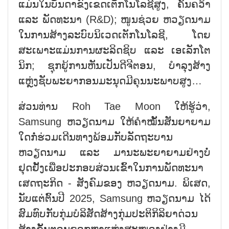
ແມ່ນໃນບັນດາຂົງເຂດເຕັກໂນໂລຊີສູງ, ຄົ້ນຄວ້າ
ແລະ ພັດທະນາ (R&D); ໜູນຊ່ວຍ ຫວຽດນາມ
ໃນການສ້າງລະບົບນິເວດເຕັກໂນໂລຊີ, ໂດຍ
ສະເພາະແມ່ນການຜະລິດຊິບ ແລະ ເອເລັກໂຕ
ນິກ; ຊຸກຍູ້ການຫັນເປັນດີຈີຕອນ, ບຳລຸງສ້າງ
ແຫຼ່ງຊັບພະຍາກອນມະນຸດມີຄຸນນະພາບສູງ…
ສ່ວນທ່ານ Roh Tae Moon ໃຫ້ຮູ້ວ່າ,
Samsung ຫວຽດນາມ ໃຫ້ຄຳໝັ້ນສັນຍາຍາມ
ໃດກໍ່ຮ່ວມເດີນທາງພ້ອມກັບລັດຖະບານ
ຫວຽດນາມ ແລະ ມານະພະຍາຍາມຢ່າງບໍ່
ຢຸດຢັ້ງເພື່ອປະກອບສ່ວນເຂົ້າໃນການພັດທະນາ
ເສດຖະກິດ - ສັງຄົມຂອງ ຫວຽດນາມ. ພິເສດ,
ນັບແຕ່ຕົ້ນປີ 2025, Samsung ຫວຽດນາມ ໄດ້
ສົມທົບກັບກຸ່ມບໍລິສັດສ້າງກຸ່ມປະຕິກິລິຍາດ່ວນ