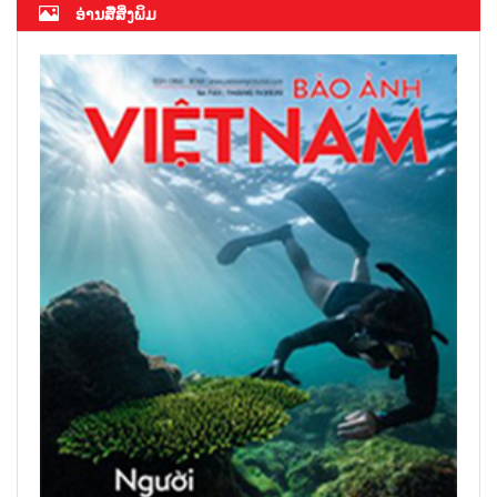
ອ່ານສື່ສິ່ງພິມ