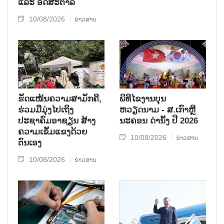
ແລະ ອົດສະຕາລີ
10/08/2026
ຂ່າວສານ
ຮັດແໜ້ນຄວາມສາມັກຄີ,
ພິທີໄຂງານບຸນ
ຮ່ວມມືມຸ່ງໄປເຖິງ
ຫວຽດນາມ - ສ.ເກົາຫຼີ
ປະຊາຄົມອາຊຽນ ສ້າງ
ນະຄອນ ດ່ານັ້ງ ປີ 2026
ຄວາມເຂັ້ມແຂງດ້ວຍ
10/08/2026
ຂ່າວສານ
ຕົນເອງ
10/08/2026
ຂ່າວສານ