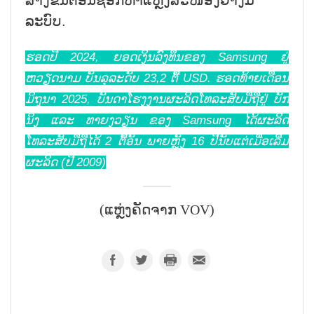
ສ້າງຂັ້ນຕອນຊອກຫາແຫຼ່ງສະໜອງຢ່າງມີ
ລະບົບ.
ຮອດປີ 2024, ຍອດເງິນລົງທຶນຂອງ Samsung ຢູ່
ຫວຽດນາມ ບັນລຸລະດັບ 23,2 ຕື້ USD. ຮອດທ້າຍເດືອນ
ມິຖຸນາ 2025, ບັນດາໂຮງງານຜະລິດໂທລະສັບມືຖືຢູ່ ບັກ
ນິງ ແລະ ທາຍງວຽນ ຂອງ Samsung ໄດ້ຜະລິດ
ໂທລະສັບມືຖືໄດ້ 2 ຕື້ອັນ ພາຍຫຼັງ 16 ປີນັບແຕ່ເມື່ອເລີ່ມ
ຜະລິດ (ປີ 2009)
(ແຫຼ່ງຄັດຈາກ VOV)