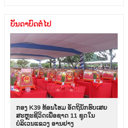
ບັນດາບົດຕໍ່ໄປ
ກອງ K39 ທ້ອນໂຮມ ອັດຖິນັກຮົບເສຍ
ສະຫຼະຊີວິດເພື່ອຊາດ 11 ຊຸດໃນ
ບໍລິເວນແຂວງ ອານຢາງ