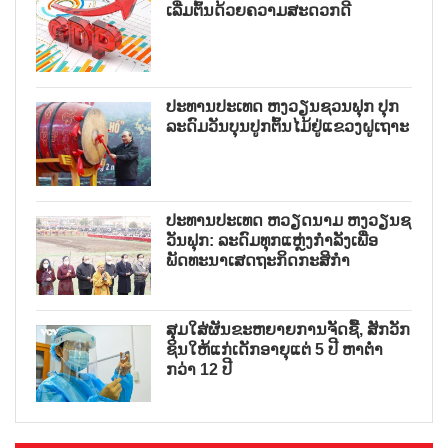
ເລີ່ມຕົ້ນດ້ວຍຄວາມສະດວກດີ
ປະທານປະເທດ ຫງວຽນຊວນຟຸກ ປຸກ
ລະດົມວັນບຸນປູກຕົ້ນໄມ້ຢູ່ແຂວງຝູເຖາະ
ປະທານປະເທດ ຫວຽດນາມ ຫງວຽນຊ
ວັນຟຸກ: ລະດົມທຸກແຫຼ່ງກຳລັງເພື່ອ
ພັດທະນາເສດຖະກິດກະສິກຳ
ສຸມໃສ່ຜັນຂະຫຍາຍການຈັດຊື້, ສັກວັກ
ຊິນໃຫ້ແກ່ເດັກອາຍຸແຕ່ 5 ປີ ຫາຕ່ຳ
ກວ່າ 12 ປີ