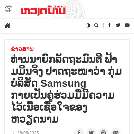
ຂ່າວສານ
ທ່ານນາຍົກລັດຖະມົນຕີ ຟ້າ
ມມິນຈິງ ປາດຖະໜາວ່າ ກຸ່ມ
ບໍລິສັດ Samsung
ກາຍເປັນຄູ່ຮ່ວມມືມີຄວາມ
ໄວ້ເນື້ອເຊື່ອໃຈຂອງ
ຫວຽດນາມ
28/08/2025