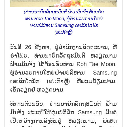
(ທ່ານນາຍົກລັດຖະມົນຕີ ຟ້າມມິນຈິງ ຕ້ອນຮັບ
ທ່ານ Roh Tae Moon, ຜູ້ອຳນວຍການໃຫຍ່
ຝ່າຍບໍລິຫານ Samsung ເອເລັກໂຕນິກ
(ສ.ເກົາຫຼີ)
ວັນທີ 26 ສິງຫາ, ຢູ່ສຳນັກງານລັດຖະບານ, ທີ່
ຮ່າໂນ້ຍ, ທ່ານນາຍົກລັດຖະມົນຕີ ຫວຽດນາມ
ຟ້າມມິນຈິງ ໄດ້ຕ້ອນຮັບທ່ານ Roh Tae Moon,
ຜູ້ອຳນວຍການໃຫຍ່ຝ່າຍບໍລິຫານ Samsung
ເອເລັກໂຕນິກ (ສ.ເກົາຫຼີ) ທີ່ພວມຢ້ຽມຢາມ,
ເຮັດວຽກຢູ່ ຫວຽດນາມ.
ທີ່ການຕ້ອນຮັບ, ທ່ານນາຍົກລັດຖະມົນຕີ ຟ້າມ
ມິນຈິງ ສະເໜີໃຫ້ກຸ່ມບໍລິສັດ Samsung ສືບຕໍ່
ເປີດກວ້າງການລົງທຶນຢູ່ ຫວຽດນາມ, ພິເສດ