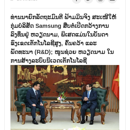
ທ່ານນາຍົກລັດຖະມົນຕີ ຟ້າມມິນຈິງ ສະເໜີໃຫ້
ກຸ່ມບໍລິສັດ Samsung ສືບຕໍ່ເປີດກວ້າງການ
ລົງທຶນຢູ່ ຫວຽດນາມ, ພິເສດແມ່ນໃນບັນດາ
ຂົງເຂດເຕັກໂນໂລຊີສູງ, ຄົ້ນຄວ້າ ແລະ
ພັດທະນາ (R&D); ໜູນຊ່ວຍ ຫວຽດນາມ ໃນ
ການສ້າງລະບົບນິເວດເຕັກໂນໂລຊີ