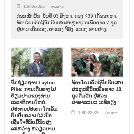
10/08/2026
ຂ່າວສານ
ກ່ອນໜ້ານັ້ນ, ວັນທີ 03 ສິງຫາ, ກອງ K39 ໄດ້ຊອກຫາ,
ທ້ອນໂຮມອັດຖິນັກຮົບເສຍສະຫຼະຊີວິດເພື່ອຊາດ 7 ຊຸດ
ຢູ່ບານ ເຕິນລອງ, ຕາແສງ ຈີລັງ, ແຂວງ ອານຢາງ.
ນັກຊ່ຽວຊານ Layton
ທ້ອນໂຮມອັດຖິນັກຮົບເສຍ
Pike: ການເດີນທາງໄປ
ສະຫຼະຊີວິດເພື່ອຊາດ 18
ຢ້ຽມຢາມຂອງທ່ານ
ຊຸດຕື່ມອີກ ຢູ່ສວນ
ເລຂາທິການໃຫຍ່,
ສາທາລະນະ ເລທິຣຽງ
ປະທານປະເທດ ໂຕເລິມ
10/08/2026
ຂ່າວສານ
ຢືນຢັນຄວາມໄວ້ເນື້ອ
ເຊື່ອໃຈທີ່ນັບມື້ນັບສູງ
ລະຫວ່າງ ຫວຽດນາມ