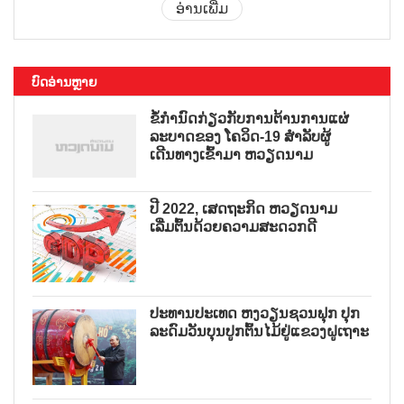
ອ່ານເພີ່ມ
ບົດອ່ານຫຼາຍ
ຂໍ້ກຳນົດກ່ຽວກັບການຕ້ານການແຜ່
ລະບາດຂອງ ໂຄວິດ-19 ສຳລັບຜູ້
ເດີນທາງເຂົ້າມາ ຫວຽດນາມ
ປີ 2022, ເສດຖະກິດ ຫວຽດນາມ
ເລີ່ມຕົ້ນດ້ວຍຄວາມສະດວກດີ
ປະທານປະເທດ ຫງວຽນຊວນຟຸກ ປຸກ
ລະດົມວັນບຸນປູກຕົ້ນໄມ້ຢູ່ແຂວງຝູເຖາະ