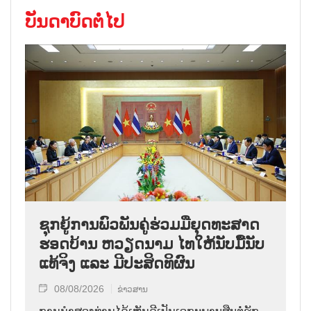
ບັນດາບົດຕໍ່ໄປ
ຊຸກ​ຍູ້​ການ​ພົວ​ພັນ​ຄູ່​ຮ່ວມ​ມື​ຍຸດ​ທະ​ສາດ​
ຮອດ​ບ້ານ ຫວຽດ​ນາມ ໄທ​ໃຫ້​ນັບ​ມື້​ນັບ​
ແທ້​ຈິງ ແລະ ມີ​ປະ​ສິດ​ທິ​ຜົນ
08/08/2026
ຂ່າວສານ