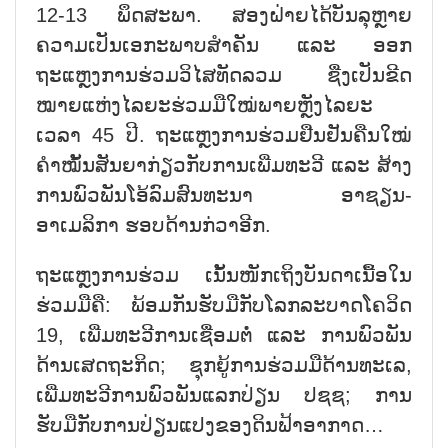
12-13
ພຶດສະພາ. ສອງຝ່າຍໄດ້ບັນລຸຫຼາຍ
ຄວາມເປັນເອກະພາບສຳຄັນ ແລະ ອອກ
ຖະແຫຼງການຮ່ວມວິໄສທັດລວມ ຊື່ງເປັນຂີດ
ໝາຍແຫ່ງໄລຍະຮ່ວມມືໃໝ່ພາຍຫຼັງໄລຍະ
ເວລາ
45
ປີ. ຖະແຫຼງການຮ່ວມຢືນຢັນຄືນໃໝ່
ຄຳໝັ້ນສັນຍາກ່ຽວກັບການເພີ່ມທະວີ ແລະ ສ້າງ
ການພົວພັນໂອ້ລົມສົນທະນາ ອາຊຽນ-
ອາເມລິກາ ຮອບດ້ານກ່ວາອີກ.
ຖະແຫຼງການຮ່ວມ ເນັ້ນໜັກເຖິງບັນດາເນື້ອໃນ
ຮ່ວມມືຄື: ພ້ອມກັນຮັບມືກັບໂລກລະບາດໂຄວິດ
19,
ເພີ່ມທະວີການເຊື່ອມຕໍ່ ແລະ ການພົວພັນ
ດ້ານເສດຖະກິດ
;
ຊຸກຍູ້ການຮ່ວມມືດ້ານທະເລ
,
ເພີ່ມທະວີການພົວພັນແລກປ່ຽນ ປຊຊ
;
ການ
ຮັບມືກັບການປ່ຽນແປງຂອງດິນຟ້າອາກາດ…