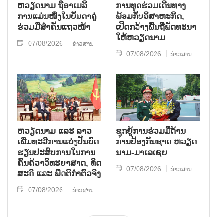
ຫ​ວຽດ​ນາມ ຖື​ອາ​ເມ​ລິ​
ການ​ທູດ​ຮ່ວມ​ເດີນ​ທາງ​
ການ​ແມ່ນ​ໜຶ່ງ​ໃນ​ບັນ​ດາ​ຄູ່​
ພ້ອມກັບ​ວິ​ສາ​ຫະ​ກ​ິດ,
ຮ່ວມ​ມື​ສຳ​ຄັນ​ແຖວ​ໜ້າ
ເປີດກວ້າງ​ພື້ນ​ຖີ່​ພັດ​ທະ​ນາ​
ໃຫ້​ຫວຽດ​ນາມ
07/08/2026
ຂ່າວສານ
07/08/2026
ຂ່າວສານ
ຫວຽດ​ນາມ ແລະ ລາວ​
ຊຸກ​ຍູ້​ການ​ຮ່ວມ​ມື​ດ້ານ​
ເພີ່ມ​ທະ​ວີ​ການ​ແບ່​ງ​ປັນ​ບົດ​
ການ​ປ້ອງ​ກັນ​ຊາດ ຫວຽດ​
ຮຽນ​ປະ​ສົບ​ການ​ໃນ​ການ​
ນາມ-ມາ​ເລ​ເຊຍ
ຄົ້ນ​ຄ້​ວາ​ວິ​ທະ​ຍາ​ສາດ, ທິດ​
07/08/2026
ຂ່າວສານ
ສະ​ດີ ແລະ ພຶດ​ຕິ​ກຳຕົວ​ຈິງ
07/08/2026
ຂ່າວສານ