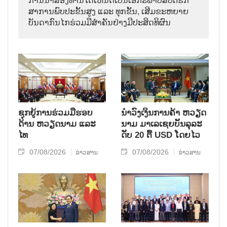
ການ​ນຳ​ສອງ​ທ່ານ​ໄດ້​ເຫັນ​ດີ​ເປັນ​ເອ​ກະ​ພາບ​ສືບ​ຕໍ່​ຮັກ​
ສາ​ການ​ພົບ​ປະ​ຂັ້ນ​ສູງ ແລະ ທຸກ​ຂັ້ນ, ເສີມ​ຂະ​ຫຍາຍ​
ບັນ​ດາ​ກົນ​ໄກ​ຮ່ວມ​ມື​ສຳ​ຄັນ​ຢ່າງ​ມີ​ປະ​ສິດ​ທິ​ຜົນ
ຊຸກຍູ້ການຮ່ວມມືຮອບ
ນຳ​ວົງ​ເງິນ​ການ​ຄ້າ ຫວຽດ​
ດ້ານ ຫວຽດນາມ ແລະ
ນາມ ມາ​ເລ​ເຊຍ​ບັນ​ລຸ​ລະ​
ໄທ
ດັບ 20 ຕື້ USD ໂດຍ​ໄວ
07/08/2026
07/08/2026
ຂ່າວສານ
ຂ່າວສານ