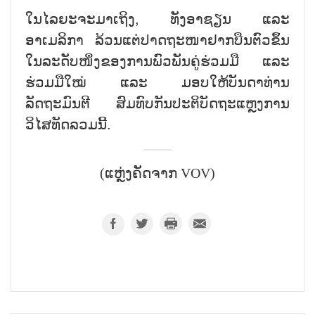
ໃນໄລຍະຈະມາເຖິງ
,
ທັງອາຊຽນ ແລະ
ອາເມລິກາ ລ້ວນແຕ່ປາດຖະໜາຢາກບືນຕົວຂຶ້ນ
ໃນລະດັບໜຶ່ງຂອງການພົວພັນຄູ່ຮ່ວມມື ແລະ
ຮ່ວມມືໃໝ່ ແລະ ມອບໃຫ້ບັນດາທ່ານ
ລັດຖະມົນຕີ ສົມທົບກັນປະຕິບັດຖະແຫຼງການ
ວິໄສທັດລວມນີ້.
(ແຫຼ່ງຄັດຈາກ VOV)