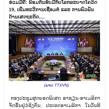
ຮ່ວມມືຄື: ພ້ອມກັນຮັບມືກັບໂລກລະບາດໂຄວິດ
19, ເພີ່ມທະວີການເຊື່ອມຕໍ່ ແລະ ການພົວພັນ
ດ້ານເສດຖະກິດ....
(ພາບ: TTXVN)
ກອງປະຊຸມສຸດຍອດພິເສດ ອາຊຽນ-ອາເມລິກາ
ຈັດຂຶ້ນຢູ່ວໍຊິງຕັນ
,
ປະເທດອາເມລິກາ ໃນວັນທີ