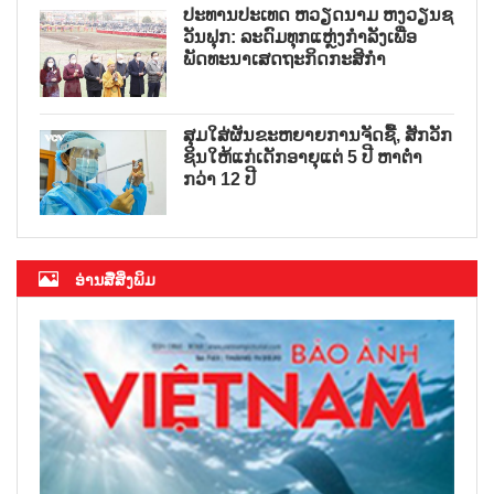
ປະທານປະເທດ ຫວຽດນາມ ຫງວຽນຊ
ວັນຟຸກ: ລະດົມທຸກແຫຼ່ງກຳລັງເພື່ອ
ພັດທະນາເສດຖະກິດກະສິກຳ
ສຸມໃສ່ຜັນຂະຫຍາຍການຈັດຊື້, ສັກວັກ
ຊິນໃຫ້ແກ່ເດັກອາຍຸແຕ່ 5 ປີ ຫາຕ່ຳ
ກວ່າ 12 ປີ
ອ່ານສື່ສິ່ງພິມ