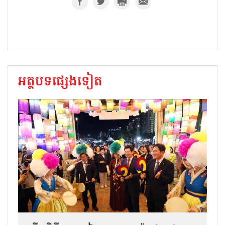
អត្ថបទផ្សេងទៀត