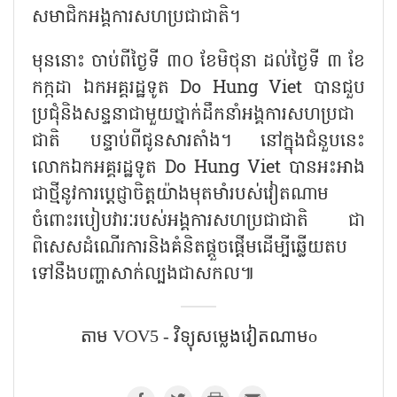
សមាជិកអង្គការសហប្រជាជាតិ។
មុននោះ ចាប់ពីថ្ងៃទី ៣០ ខែមិថុនា ដល់ថ្ងៃទី ៣ ខែ
កក្កដា ឯកអគ្គរដ្ឋទូត Do Hung Viet បានជួប
ប្រជុំនិងសន្ទនាជាមួយថ្នាក់ដឹកនាំអង្គការសហប្រជា
ជាតិ បន្ទាប់ពីជូនសារតាំង។ នៅក្នុងជំនួបនេះ
លោកឯកអគ្គរដ្ឋទូត Do Hung Viet បានអះអាង
ជាថ្មីនូវការប្តេជ្ញាចិត្តយ៉ាងមុតមាំរបស់វៀតណាម
ចំពោះរបៀបវារៈរបស់អង្គការសហប្រជាជាតិ ជា
ពិសេសដំណើរការនិងគំនិតផ្តួចផ្តើមដើម្បីឆ្លើយតប
ទៅនឹងបញ្ហាសាក់ល្បងជាសកល៕
តាម​ VOV5 - វិទ្យុសម្លេងវៀតណាមo