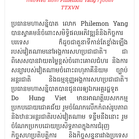
កាលទី៧៩ លោក Philemon Yang។ រូបថត៖
TTXVN
ប្រធានមហាសន្និបាត លោក Philemon Yang
បានស្វាគមន៍ចំពោះសមិទ្ធិផលអភិវឌ្ឍន៍និងកិច្ចការ
បរទេស ក៏ដូចជាតួនាទីកាន់តែខ្លាំងឡើង
របស់វៀតណាមនៅអង្គការសហប្រជាជាតិ។ ជា
ពិសេសបានវាយតម្លៃខ្ពស់ចំពោះគោលជំហរ និងការ
សន្យារបស់វៀតណាមចំពោះពហុភាគីនិយម ច្បាប់
អន្តរជាតិ និងធម្មនុញ្ញអង្គការសហប្រជាជាតិ។
ប្រធានមហាសន្និបាតបានជូនពរឲ្យឯកអគ្គរដ្ឋទូត
Do Hung Viet មានអាណត្តិបេសកកម្ម
ប្រកបដោយជោគជ័យ រួមចំណែកលើកកំពស់រូបភាព
និងឋានៈអន្តរជាតិរបស់វៀតណាម ទន្ទឹមនឹងនោះ រួម
ចំណែកប្រកបដោយប្រសិទ្ធភាពក្នុងការជំរុញ
កិច្ចសហប្រតិបត្តិការ និងកិច្ចសន្ទនារវាងប្រទេស