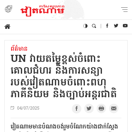
ព័ត៌មាន
UN វាយតម្លៃខ្ពស់ចំពោះ​
គោលជំហរ និងការសន្យា
របស់វៀតណាមចំពោះពហុ
ភាគីនិយម និងច្បាប់អន្តរជាតិ
04/07/2025
វៀតណាមមានបំណងចង់រួមចំណែកយ៉ាងជាក់ស្តែង