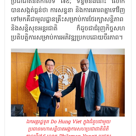
ប្រជាជាតិនិតិកាលទី ៧៩; ទន្ទឹមនឹងនោះ លោក
បានសង្កត់ធ្ងន់ថា ការសន្ទនា និងការគោរពគ្នាទៅវិញ
ទៅមកគឺជាមូលដ្ឋានគ្រឹះសម្រាប់ការថែរក្សាសន្តិភាព
និងសន្តិសុខអន្តរជាតិ ក៏ដូចជាជំរុញកិច្ចសហ
ប្រតិបត្តិការសម្រាប់ការអភិវឌ្ឍប្រកបដោយចីរភាព។
ឯកអគ្គរដ្ឋទូត Do Hung Viet ក្នុងជំនួបជាមួយ
ប្រធានមហាសន្និបាតអង្គការសហប្រជាជាតិនិតិ