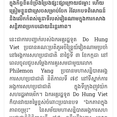
ក្នុងកិច្ចខិតខំប្រឹងប្រែងផ្សះផ្សាក្រោយជម្លោះ ហើយ
ត្រៀមខ្លួនជាស្រេចសម្រាប់ចែក រំលែកបទពិសោធន៍
និងលើកកំពស់តួនាទីរបស់វៀតណាមក្នុងការកសាង
សន្តិភាពប្រកបដោយនិរន្តរភាព។
នេះជាការបញ្ជាក់របស់ឯកអគ្គរដ្ឋទូត Do Hung
Viet ប្រធានគណៈប្រតិភូអចិន្ត្រៃយ៍វៀតណាមប្រចាំ
នៅអង្គការសហប្រជាជាតិ នាថ្ងៃទី ៣ ខែកក្កដា នៅ
ពេលចូលជួបសម្តែងការគួរសមជាមួយលោក
Philemon Yang ប្រធានមហាសន្និបាតអង្គ
ការសហប្រជាជាតិ និតិកាលទី ៧៩ នៅទីស្នាក់ការ
អង្គការសហប្រជាជាតិ ក្នុងទីក្រុងញូវយ៉ក
សហរដ្ឋអាមេរិក។ ឯកអគ្គរដ្ឋទូត Do Hung Viet
ក៏បានវាយតម្លៃខ្ពស់ចំពោះប្រធានបទ “ឯកភាពក្នុង
ភាពចម្រុះ” នៃសម័យមហាសន្និបាតអង្គការសហ