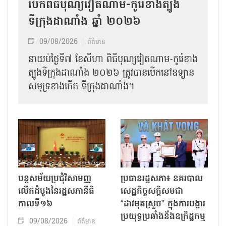
បើកពិធីបុណ្យវៀតណាម-កូរ៉េខាងត្បូង
ទីក្រុងដាណាំង ឆ្នាំ ២០២៦
09/08/2026
ព័ត៌មាន
នាយប់ថ្ងៃទី៧ ខែសីហា ពិធីបុណ្យវៀតណាម-កូរ៉េខាង
ត្បូងទីក្រុងដាណាំង ២០២៦ ត្រូវបានបើកនៅឧទ្យាន
សមុទ្រខាងកើត ទីក្រុងដាណាំង។
បន្តសម័យប្រជុំវិសាមញ្ញ
ប្រធានរដ្ឋសភា៖ នគរបាល
លើកដំបូងនៃរដ្ឋសភានីតិ
សេដ្ឋកិច្ចសក្តិសមជា
កាលទី១៦
“ដាវមុតស្រួច” ក្នុងការបង្ការ
ប្រយុទ្ធប្រឆាំងនឹងឧក្រិដ្ឋកម្ម
09/08/2026
ព័ត៌មាន