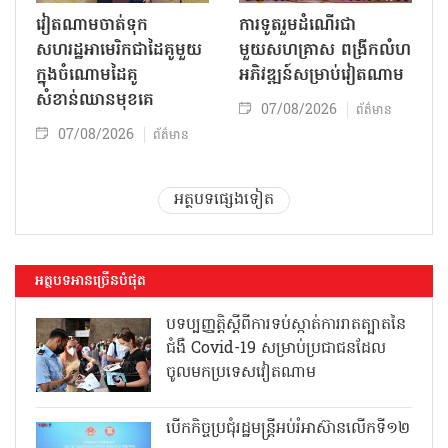
វៀតណាមចាត់ទុក
ការទូតរួមដំណើរជា
សហរដ្ឋអាមេរិកជាដៃគូមួយ
មួយសហគ្រាស ពង្រីកលំហ
ក្នុងចំណោមដៃគូ
អភិវឌ្ឍន៍សម្រាប់វៀតណាម
សំខាន់ឈានមុខគេ
07/08/2026
ព័ត៌មាន
07/08/2026
ព័ត៌មាន
អត្ថបទផ្សេងទៀត
អត្ថបទអានច្រើនបំផុត
បទប្បញ្ញត្តិស្តីពីការទប់ស្កាត់ការរាតត្បាតនៃ
ជំងឺ Covid-19 សម្រាប់ប្រជាជនដែល
ចូលមកប្រទេសវៀតណាម
បើកកិច្ចប្រជុំរដ្ឋមន្ត្រីអប់រំអាស៊ានលើកទី១២