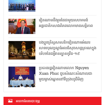
វៀតណាមនឹងរួមដៃជាមួយសហគមន៍
អន្តរជាតិកសាងពិភពលោកមានសន្តិភាព
បងប្អូនគ្រិស្តសាសនិកវៀតណាមអំណរ
សាទរបុណ្យណូអែលដ៏សុខសាន្តត្រាណក្នុង
បរិបទនៃជម្ងឺរាតត្បាតកូវីដ-១៩
ប្រធានរដ្ឋវៀតណាមលោក Nguyen
Xuan Phuc ជួបសំណេះសំណាលជា
មួយម្ចាស់ឆ្នោតនៅទីក្រុងហូជីមិញ
អាន​កាសែត​បោះពុម្ភ