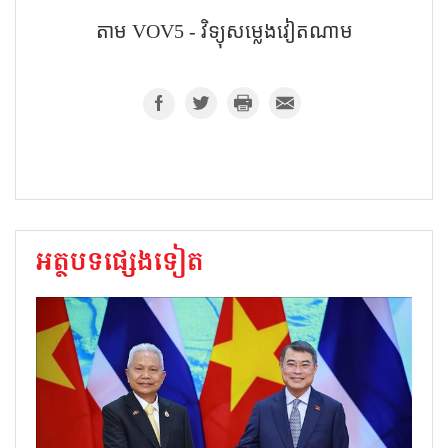
តាម​ VOV5 - វិទ្យុសម្លេងវៀតណាម
អត្ថបទផ្សេងទៀត