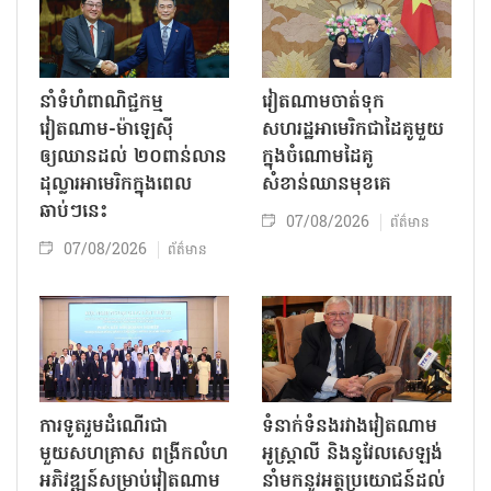
នាំទំហំពាណិជ្ជកម្ម
វៀតណាមចាត់ទុក
វៀតណាម-ម៉ាឡេស៊ី
សហរដ្ឋអាមេរិកជាដៃគូមួយ
ឲ្យឈានដល់ ២០ពាន់លាន
ក្នុងចំណោមដៃគូ
ដុល្លារអាមេរិកក្នុងពេល
សំខាន់ឈានមុខគេ
ឆាប់ៗនេះ
07/08/2026
ព័ត៌មាន
07/08/2026
ព័ត៌មាន
ការទូតរួមដំណើរជា
ទំនាក់ទំនងរវាងវៀតណាម
មួយសហគ្រាស ពង្រីកលំហ
អូស្ត្រាលី និងនូវែលសេឡង់
អភិវឌ្ឍន៍សម្រាប់វៀតណាម
នាំមកនូវអត្ថប្រយោជន៍ដល់