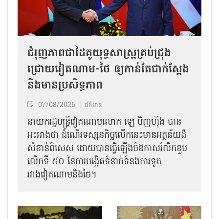
ជំរុញភាពជាដៃគូយុទ្ធសាស្ត្រគ្រប់ជ្រុង
ជ្រោយវៀតណាម-ថៃ ឲ្យកាន់តែជាក់ស្ដែង
និងមានប្រសិទ្ធភាព
07/08/2026
ព័ត៌មាន
នាយករដ្ឋមន្ត្រីវៀតណាមលោក ឡេ មិញហ៊ឹង បាន
អះអាងថា ដំណើរទស្សនកិច្ចលើកនេះមានអត្ថន័យដ៏
សំខាន់ពិសេស ដោយបានធ្វើឡើងចំឱកាសរំលឹកខួប
លើកទី ៥០ នៃការបង្កើតទំនាក់ទំនងការទូត
រវាងវៀតណាមនិងថៃ។