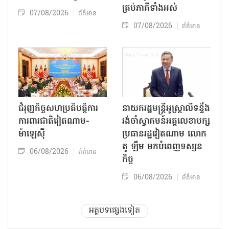
គ្រប់ភាគីទាំងអស់
07/08/2026
ព័ត៌មាន
07/08/2026
ព័ត៌មាន
ជំរុញកិច្ចសហប្រតិបត្តិការ
នាយករដ្ឋមន្ត្រីអូស្ត្រាលីទន្ទឹង
ការពារជាតិវៀតណាម-
រង់ចាំស្វាគមន៍អគ្គលេខាបក្ស
ម៉ាឡេស៊ី
ប្រធានរដ្ឋវៀតណាម លោក
តូ ឡឹម មកបំពេញទស្សន
06/08/2026
ព័ត៌មាន
កិច្ច
06/08/2026
ព័ត៌មាន
អត្ថបទផ្សេងទៀត