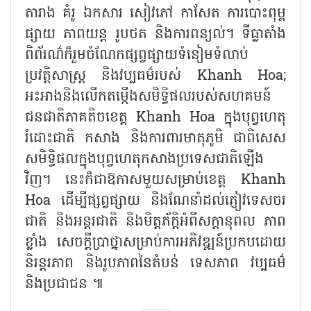
តារាង គំរូ ឯកសារ សៀវភៅ កាសែត ការបោះពុម្ព
ផ្សាយ ភាពយន្ត រូបថត និងការពន្យល់។ ទីធ្លាតាំង
ពិព័រណ៌ក៏រួមចំណែកផ្សព្វផ្សាយទំនៀមទំលាប់
ប្រវត្តិសាស្ត្រ និងវប្បធម៌របស់ Khanh Hoa;
អះអាងនិងលើកតម្កើងសមិទ្ធិផលរបស់សហគមន៍
ជនជាតិភាគតិចខេត្ត Khanh Hoa ក្នុងបុព្វហេតុ
រំដោះជាតិ កសាង និងការពារមាតុភូមិ ជាពិសេស
សមិទ្ធិផលក្នុងបុព្វហេតុកសាងប្រទេសជាតិឡើង
វិញ។ នេះក៏ជាឱកាសមួយសម្រាប់ខេត្ត Khanh
Hoa ដើម្បីផ្សព្វផ្សាយ និងណែនាំដល់ភ្ញៀវទេសចរ
ជាតិ និងអន្តរជាតិ និងមិត្តភ័ក្តិអំពីសក្ដានុពល ភាព
ខ្លាំង សេចក្តីប្រាថ្នាសម្រាប់ការអភិវឌ្ឍន៍ប្រកបដោយ
និរន្តរភាព និងរូបភាពនៃតំបន់ ទេសភាព វប្បធម៌
និងប្រជាជន ៕