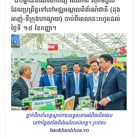
“៨០ឆ្នាំនៃដំណើរឯករាជ្យ សេរីភាព សុភមង្គល”
ដែលប្រព្រឹត្តទៅនៅមជ្ឈមណ្ឌលពិព័រណ៍ជាតិ (ដុង
អាញ់-ទីក្រុងហាណូយ) ចាប់ពីពេលនេះរហូតដល់
ថ្ងៃទី ១៥ ខែកញ្ញា។
ថ្នាក់ដឹកនាំខេត្តស្តាប់ការឧទ្ទេសនាមអំពីផលិតផល
នៅកន្លែងតាំងពិព័រណ៍របស់ខេត្ត។ រូបថត៖
baokhanhhoa.vn