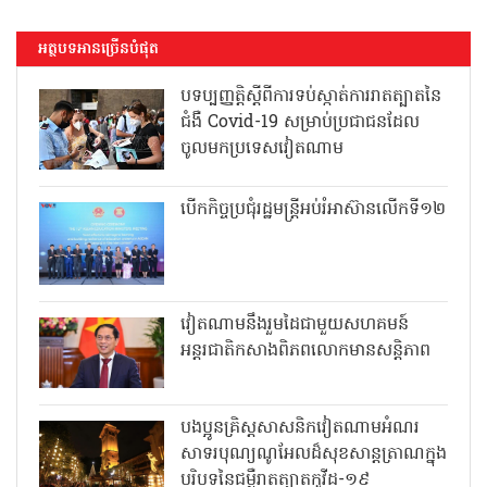
អត្ថបទអានច្រើនបំផុត
បទប្បញ្ញត្តិស្តីពីការទប់ស្កាត់ការរាតត្បាតនៃ
ជំងឺ Covid-19 សម្រាប់ប្រជាជនដែល
ចូលមកប្រទេសវៀតណាម
បើកកិច្ចប្រជុំរដ្ឋមន្ត្រីអប់រំអាស៊ានលើកទី១២
វៀតណាមនឹងរួមដៃជាមួយសហគមន៍
អន្តរជាតិកសាងពិភពលោកមានសន្តិភាព
បងប្អូនគ្រិស្តសាសនិកវៀតណាមអំណរ
សាទរបុណ្យណូអែលដ៏សុខសាន្តត្រាណក្នុង
បរិបទនៃជម្ងឺរាតត្បាតកូវីដ-១៩