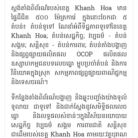
ស្តង់តាំងពិព័រណ៌របស់ខេត្ត Khanh Hoa មាន
ផ្ទៃដីជិត ៥០០ ម៉ែត្រការ៉េ ក្នុងនោះចែកជា ៥
តំបន់៖ តំបន់ទូទៅ ណែនាំអំពីទិដ្ឋភាពទូទៅនៃខេត្ត
Khanh Hoa; តំបន់សេដ្ឋកិច្ច; វប្បធម៌ - តំបន់
សង្គម; សន្តិសុខ - តំបន់ការពារ; តំបន់តាំងបង្ហាញ
និងផ្សព្វផ្សាយផលិតផល OCOP ផលិតផល
ឧស្សាហកម្មជនបទលេចធ្លោ ម្ហូបប្រចាំតំបន់ និងការ
វិនិយោគក្នុងស្រុក សកម្មភាពផ្សព្វផ្សាយពាណិជ្ជកម្ម
និងទេសចរណ៍។
ទីកន្លែងតាំងពិព័រណ៍បង្ហាញ និងឆ្លុះបញ្ចាំងយ៉ាងទូលំ
ទូលាយ ជាទូទៅ និងជាក់ស្តែងនូវសមិទ្ធិផលលេច
ធ្លោ និងលទ្ធផលសំខាន់ៗក្នុងវិស័យនយោបាយ
សេដ្ឋកិច្ច វប្បធម៌ សង្គម ការពារជាតិ សន្តិសុខ
ជាដើមរបស់ខេត្ត Khanh Hoa តាមរយៈវត្ថុបុរាណ