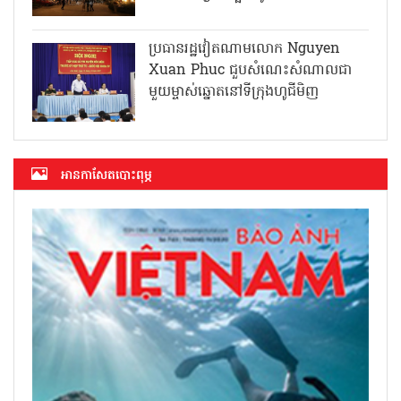
ប្រធានរដ្ឋវៀតណាមលោក Nguyen
Xuan Phuc ជួបសំណេះសំណាលជា
មួយម្ចាស់ឆ្នោតនៅទីក្រុងហូជីមិញ
អាន​កាសែត​បោះពុម្ភ