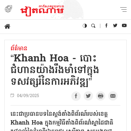
ព័ត៌មាន
“Khanh Hoa - បោះ
ជំហានយ៉ាងរឹងមាំទៅក្នុង
ទសវត្សរ៍នៃការអភិវឌ្ឍ”
04/09/2025
នេះជាប្រធានបទនៃស្តង់តាំងពិព័រណ៍របស់ខេត្ត
Khanh Hoa ក្នុងកម្មវិធីតាំងពិព័រណ៌ស្នាដៃជាតិ