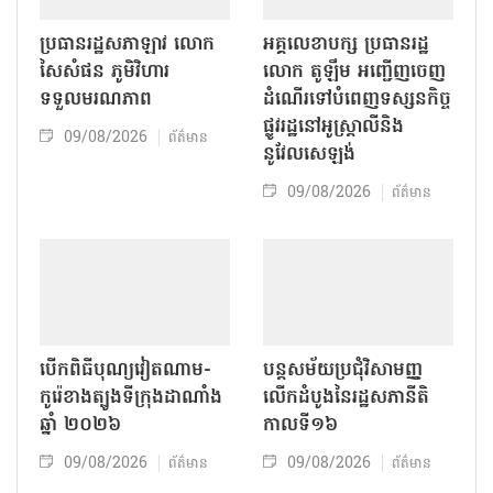
ប្រធានរដ្ឋសភាឡាវ លោក
អគ្គលេខាបក្ស ប្រធានរដ្ឋ
សៃសំផន ភូមិវិហារ
លោក តូឡឹម អញ្ជើញចេញ
ទទួលមរណភាព
ដំណើរទៅបំពេញទស្សនកិច្ច
ផ្លូវរដ្ឋនៅអូស្ត្រាលីនិង
09/08/2026
ព័ត៌មាន
នូវែលសេឡង់
09/08/2026
ព័ត៌មាន
បើកពិធីបុណ្យវៀតណាម-
បន្តសម័យប្រជុំវិសាមញ្ញ
កូរ៉េខាងត្បូងទីក្រុងដាណាំង
លើកដំបូងនៃរដ្ឋសភានីតិ
ឆ្នាំ ២០២៦
កាលទី១៦
09/08/2026
09/08/2026
ព័ត៌មាន
ព័ត៌មាន