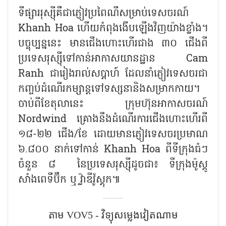
ទីផ្សាររុស្ស៊ីគឺជាភ្ញៀវប្រពៃណីសម្រាប់ទេសចរណ៍
Khanh Hoa ហើយកំពុងងើបឡើងវិញយ៉ាងខ្លាំង។
បច្ចុប្បន្ននេះ មានជើងហោះហើរជាង ៣០ ជើងពី
ប្រទេសរុស្ស៊ីទៅកាន់អាកាសយានដ្ឋាន Cam
Ranh ជារៀងរាល់សប្តាហ៍ ដែលនាំភ្ញៀវទេសចរជា
កញ្ចប់ដំណើរកម្សាន្តទៅទស្សនានិងសម្រាកកាយ។
ចាប់ពីខែតុលានេះ ក្រុមហ៊ុនអាកាសចរណ៍
Nordwind គ្រោងនឹងដំណើរការជើងហោះហើរពី
១៨-២២ ជើង/ខែ ដោយមានភ្ញៀវទេសចរប្រមាណ
៦.៨០០ នាក់ទៅកាន់ Khanh Hoa ពីទីក្រុងធំៗ
ចំនួន ៨ នៃប្រទេសរុស្ស៊ីដូចជា៖ ទីក្រុងម៉ូស្គូ
សាំងពេទឺប៊ឺក ឬ វ្ល៉ាឌីវ៉ូស្តុក៕
តាម​ VOV5 - វិទ្យុសម្លេងវៀតណាម