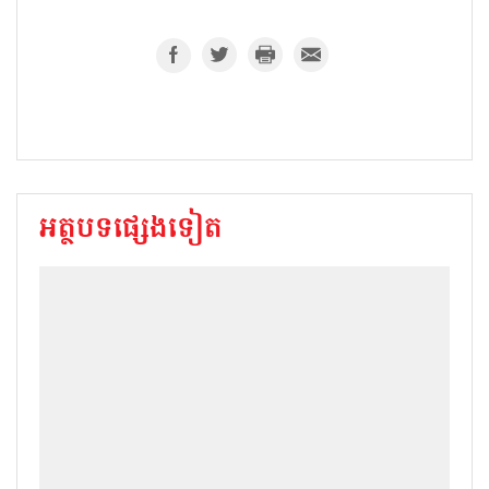
អត្ថបទផ្សេងទៀត