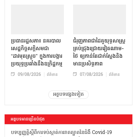
ប្រធានរដ្ឋសភា៖ នគរបាល
ជំរុញភាពជាដៃគូយុទ្ធសាស្ត្រ
សេដ្ឋកិច្ចសក្តិសមជា
គ្រប់ជ្រុងជ្រោយវៀតណាម-
“ដាវមុតស្រួច” ក្នុងការបង្ការ
ថៃ ឲ្យកាន់តែជាក់ស្ដែងនិង
ប្រយុទ្ធប្រឆាំងនឹងឧក្រិដ្ឋកម្ម
មានប្រសិទ្ធភាព
09/08/2026
07/08/2026
ព័ត៌មាន
ព័ត៌មាន
អត្ថបទផ្សេងទៀត
អត្ថបទអានច្រើនបំផុត
បទប្បញ្ញត្តិស្តីពីការទប់ស្កាត់ការរាតត្បាតនៃ