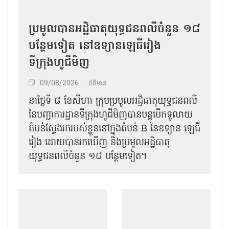
ប្រមូលបានអដ្ឋិធាតុយុទ្ធជនពលីចំនួន ១៨
បន្ថែមទៀត នៅឧទ្យានឡេធីរៀង
ទីក្រុងហូជីមិញ
09/08/2026
ព័ត៌មាន
នាថ្ងៃទី ៨ ខែសីហា ក្រុមប្រមូលអដ្ឋិធាតុយុទ្ធជនពលី
នៃបញ្ជាការដ្ឋានទីក្រុងហូជីមិញបានបន្តបើកទូលាយ
តំបន់ស្វែងរករបស់ខ្លួននៅក្នុងតំបន់ B នៃឧទ្យាន ឡេធី
រៀង ដោយបានរកឃើញ និងប្រមូលអដ្ឋិធាតុ
យុទ្ធជនពលីចំនួន ១៨ បន្ថែមទៀត។