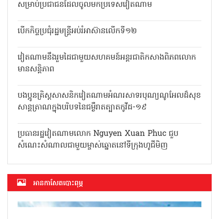
ជំងឺ Covid-19 សម្រាប់ប្រជាជនដែល
ចូលមកប្រទេសវៀតណាម
បើកកិច្ចប្រជុំរដ្ឋមន្ត្រីអប់រំអាស៊ានលើកទី១២
វៀតណាមនឹងរួមដៃជាមួយសហគមន៍
អន្តរជាតិកសាងពិភពលោកមានសន្តិភាព
បងប្អូនគ្រិស្តសាសនិកវៀតណាមអំណរ
សាទរបុណ្យណូអែលដ៏សុខសាន្តត្រាណក្នុង
បរិបទនៃជម្ងឺរាតត្បាតកូវីដ-១៩
ប្រធានរដ្ឋវៀតណាមលោក Nguyen Xuan Phuc ជួប
សំណេះសំណាលជាមួយម្ចាស់ឆ្នោតនៅទីក្រុងហូជីមិញ