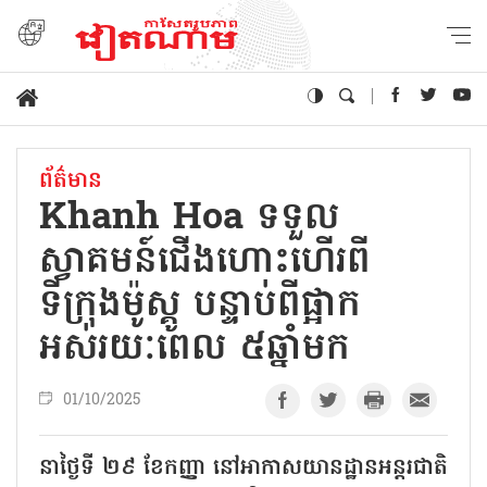
ព័ត៌មាន
Khanh Hoa ទទួល
ស្វាគមន៍ជើងហោះហើរពី
ទីក្រុងម៉ូស្គូ បន្ទាប់ពីផ្អាក
អស់រយៈពេល ៥ឆ្នាំមក
01/10/2025
នាថ្ងៃទី ២៩ ខែកញ្ញា នៅអាកាសយានដ្ឋានអន្តរជាតិ