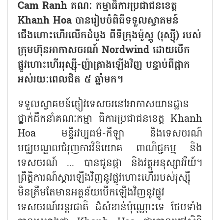
Cam Ranh គណៈ កម្មាធិការប្រជាជនខេត្ត
Khanh Hoa បានរៀបចំពិធីទទួលស្វាគមន៍
ជើងហោះហើរលើកដំបូង ពីទីក្រុងម៉ូស្គូ (រុស្ស៊ី) របស់
ក្រុមហ៊ុនអាកាសចរណ៍ Nordwind ដោយបើក
ផ្លូវហោះហើររុស្ស៊ី-ញ៉ាត្រាងឡើងវិញ បន្ទាប់ពីផ្អាក
អស់រយៈពេលជិត ៥ ឆ្នាំមក។
ទទួលស្វាគមន៍ភ្ញៀវទេសចរនៅអាកាសយានដ្ឋាន
ថ្នាក់ដឹកនាំគណៈកម្មា ធិការប្រជាជនខេត្ត Khanh
Hoa មន្ទីរវប្បធម៌-កីឡា និងទេសចរណ៍
មជ្ឈមណ្ឌលជំរុញការវិនិយោគ ពាណិជ្ជកម្ម និង
ទេសចរណ៍ ... បានជូនផ្កា និងវត្ថុអនុស្សាវរីយ៍។
ព្រឹត្តិការណ៍ស្តារឡើងវិញនូវផ្លូវហោះហើររបស់រុស្ស៊ី
មិនត្រឹមតែមានអត្ថន័យបើកឡើងវិញនូវផ្លូវ
ទេសចរណ៍អន្តរជាតិ ដ៏សំខាន់ប៉ុណ្ណោះទេ ថែមទាំង