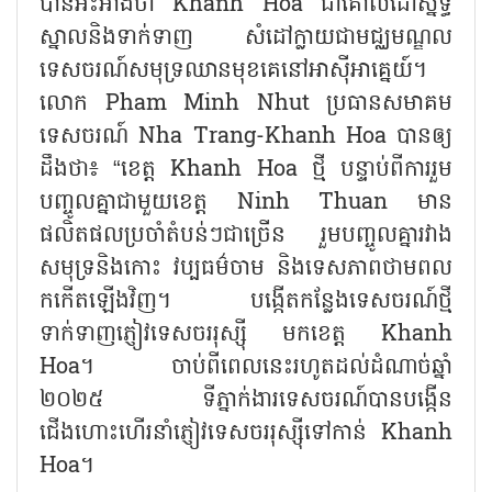
បានអះអាងថា Khanh Hoa ជាគោលដៅស្និទ្ធិ
ស្នាលនិងទាក់ទាញ សំដៅក្លាយជាមជ្ឈមណ្ឌល
ទេសចរណ៍សមុទ្រឈានមុខគេនៅអាស៊ីអាគ្នេយ៍។
លោក Pham Minh Nhut ប្រធានសមាគម
ទេសចរណ៍ Nha Trang-Khanh Hoa បានឲ្យ
ដឹងថា៖ “ខេត្ត Khanh Hoa ថ្មី បន្ទាប់ពីការរួម
បញ្ចូលគ្នាជាមួយខេត្ត Ninh Thuan មាន
ផលិតផលប្រចាំតំបន់ៗជាច្រើន រួមបញ្ចូលគ្នារវាង
សមុទ្រនិងកោះ វប្បធម៌ចាម និងទេសភាពថាមពល
កកើតឡើងវិញ។ បង្កើតកន្លែងទេសចរណ៍ថ្មី
ទាក់ទាញភ្ញៀវទេសចររុស្ស៊ី មកខេត្ត Khanh
Hoa។ ចាប់ពីពេលនេះរហូតដល់ដំណាច់ឆ្នាំ
២០២៥ ទីភ្នាក់ងារទេសចរណ៍បានបង្កើន
ជើងហោះហើរនាំភ្ញៀវទេសចររុស្ស៊ីទៅកាន់ Khanh
Hoa។