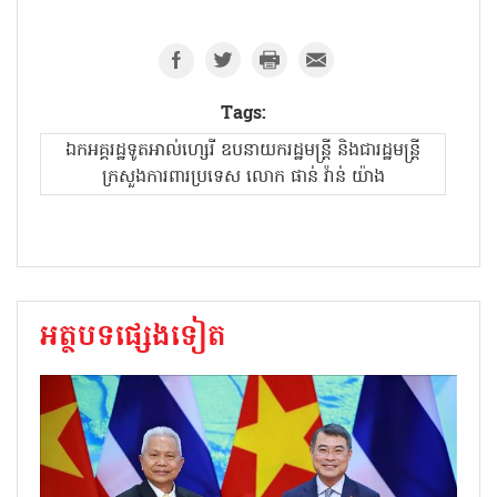
Tags:
ឯកអគ្គរដ្ឋទូតអាល់ហ្សេរី ឧបនាយករដ្ឋមន្ត្រី និងជារដ្ឋមន្ត្រី
ក្រសួងការពារប្រទេស លោក ផាន់ វ៉ាន់ យ៉ាង
អត្ថបទផ្សេងទៀត