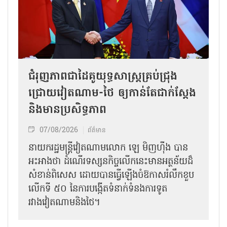
ជំរុញភាពជាដៃគូយុទ្ធសាស្ត្រគ្រប់ជ្រុង
ជ្រោយវៀតណាម-ថៃ ឲ្យកាន់តែជាក់ស្ដែង
និងមានប្រសិទ្ធភាព
07/08/2026
ព័ត៌មាន
នាយករដ្ឋមន្ត្រីវៀតណាមលោក ឡេ មិញហ៊ឹង បាន
អះអាងថា ដំណើរទស្សនកិច្ចលើកនេះមានអត្ថន័យដ៏
សំខាន់ពិសេស ដោយបានធ្វើឡើងចំឱកាសរំលឹកខួប
លើកទី ៥០ នៃការបង្កើតទំនាក់ទំនងការទូត
រវាងវៀតណាមនិងថៃ។