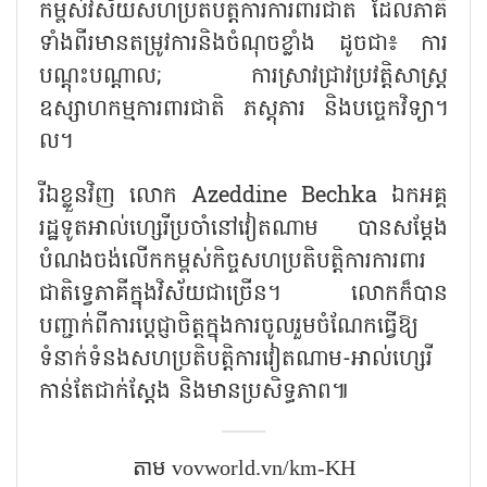
កម្ពស់វិស័យសហប្រតិបត្តិការការពារជាតិ ដែលភាគី
ទាំងពីរមានតម្រូវការនិងចំណុចខ្លាំង ដូចជា៖ ការ
បណ្តុះបណ្តាល; ការស្រាវជ្រាវប្រវត្តិសាស្ត្រ
ឧស្សាហកម្មការពារជាតិ ភស្តុភារ និងបច្ចេកវិទ្យា។
ល។
រីឯខ្លួន​វិញ លោក Azeddine Bechka ឯកអគ្គ
រដ្ឋទូតអាល់ហ្សេរីប្រចាំនៅវៀតណាម បានសម្តែង
បំណងចង់លើកកម្ពស់កិច្ចសហប្រតិបត្តិការការពារ
ជាតិទ្វេភាគីក្នុងវិស័យជាច្រើន។ លោកក៏បាន
បញ្ជាក់ពីការប្តេជ្ញាចិត្តក្នុងការចូលរួមចំណែកធ្វើឱ្យ
ទំនាក់ទំនងសហប្រតិបត្តិការវៀតណាម-អាល់ហ្សេរី
កាន់តែជាក់​ស្តែង និងមានប្រសិទ្ធភាព៕​
តាម​ vovworld.vn/km-KH