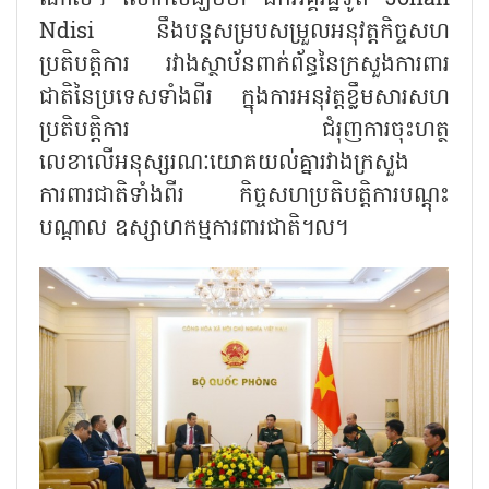
ណាស់​។ លោកសង្ឃឹមថា ឯកអគ្គរដ្ឋទូត Johan
Ndisi នឹងបន្តសម្របសម្រួលអនុវត្តកិច្ច​សហ
ប្រតិបត្តិការ រវាងស្ថាប័នពាក់ព័ន្ធនៃក្រសួងការពារ
ជាតិនៃប្រទេសទាំងពីរ ក្នុងការអនុវត្តខ្លឹមសារសហ
ប្រតិបត្តិការ ជំរុញការចុះហត្ថ
លេខាលើអនុស្សរណៈយោគយល់គ្នារវាងក្រសួង
ការពារជាតិទាំងពីរ កិច្ចសហប្រតិបត្តិការបណ្តុះ
បណ្តាល ឧស្សាហកម្មការពារជាតិ។ល។​