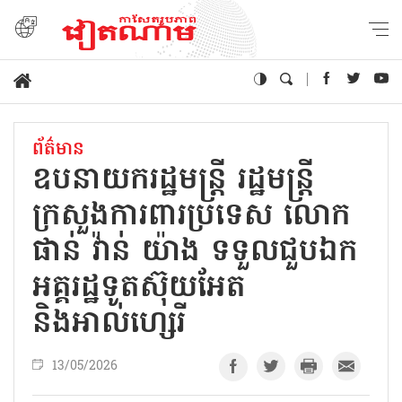
ព័ត៌មាន
ឧបនាយករដ្ឋមន្ត្រី រដ្ឋមន្ត្រី
ក្រសួងការពារប្រទេស លោក
ផាន់ វ៉ាន់ យ៉ាង ទទួលជួបឯក
អគ្គរដ្ឋទូតស៊ុយអែត
និងអាល់ហ្សេរី
13/05/2026