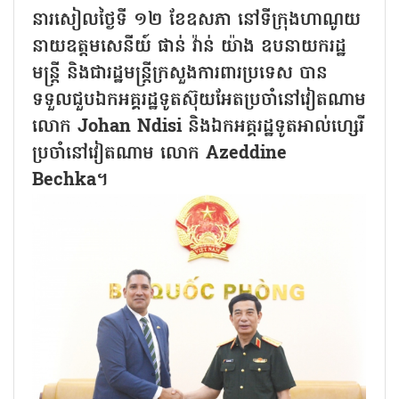
នា​រសៀលថ្ងៃទី ១២ ខែឧសភា នៅទីក្រុងហាណូយ
នាយឧត្តមសេនីយ៍ ផាន់ វ៉ាន់ យ៉ាង ឧបនាយករដ្ឋ
មន្ត្រី និងជារដ្ឋមន្ត្រីក្រសួងការពារប្រទេស បាន
ទទួល​ជួបឯកអគ្គរដ្ឋទូតស៊ុយអែតប្រចាំនៅវៀតណាម
លោក Johan Ndisi និងឯកអគ្គរដ្ឋទូតអាល់ហ្សេរី
ប្រចាំនៅវៀតណាម លោក Azeddine
Bechka។