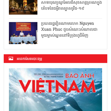
សាទរបុណ្យណូអែលដ៏សុខសាន្តត្រាណក្នុង
បរិបទនៃជម្ងឺរាតត្បាតកូវីដ-១៩
ប្រធានរដ្ឋវៀតណាមលោក Nguyen
Xuan Phuc ជួបសំណេះសំណាលជា
មួយម្ចាស់ឆ្នោតនៅទីក្រុងហូជីមិញ
អាន​កាសែត​បោះពុម្ភ