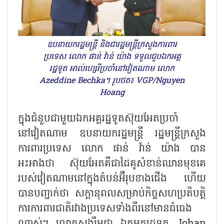
ឧបនាយករដ្ឋមន្ត្រី និងជារដ្ឋមន្ត្រីក្រសួងការពារ
ប្រទេស លោក ផាន់ វ៉ាន់ យ៉ាង ទទួលជួបឯកអគ្គ
រដ្ឋទូត អាល់ហ្សេរីប្រចាំនៅវៀតណាម លោក
Azeddine Bechka។ រូបថត៖ VGP/Nguyen
Hoang
ក្នុងជំនួបជាមួយ​ឯកអគ្គរដ្ឋទូតស៊ុយអែតប្រចាំ
នៅវៀតណាម ឧបនាយករដ្ឋមន្ត្រី រដ្ឋមន្ត្រីក្រសួង
ការពារ​ប្រទេស លោក ផាន់ វ៉ាន់ យ៉ាង បាន
អះអាងថា ស៊ុយអែតគឺជាដៃគូសំខាន់ឈានមុខគេ
របស់វៀតណាមនៅក្នុងតំបន់អ៊ឺរុបខាងជើង ហើយ
បានបញ្ជាក់ថា សក្តានុពលសម្រាប់កិច្ច​សហប្រតិបត្តិ
ការការពារជាតិរវាងប្រទេសទាំងពីរ​នៅមាន​ធំធេង