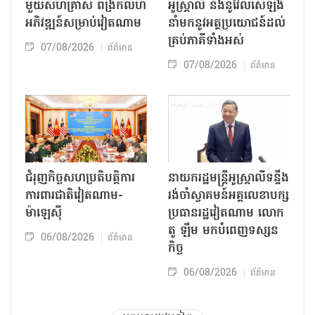
មួយសហគ្រាស ពង្រីកលំហ
អូស្ត្រាលី និងនូវែលសេឡង់
អភិវឌ្ឍន៍សម្រាប់វៀតណាម
នាំមកនូវអត្ថប្រយោជន៍ដល់
គ្រប់ភាគីទាំងអស់
07/08/2026
ព័ត៌មាន
07/08/2026
ព័ត៌មាន
ជំរុញកិច្ចសហប្រតិបត្តិការ
នាយករដ្ឋមន្ត្រីអូស្ត្រាលីទន្ទឹង
ការពារជាតិវៀតណាម-
រង់ចាំស្វាគមន៍អគ្គលេខាបក្ស
ម៉ាឡេស៊ី
ប្រធានរដ្ឋវៀតណាម លោក
តូ ឡឹម មកបំពេញទស្សន
06/08/2026
ព័ត៌មាន
កិច្ច
06/08/2026
ព័ត៌មាន