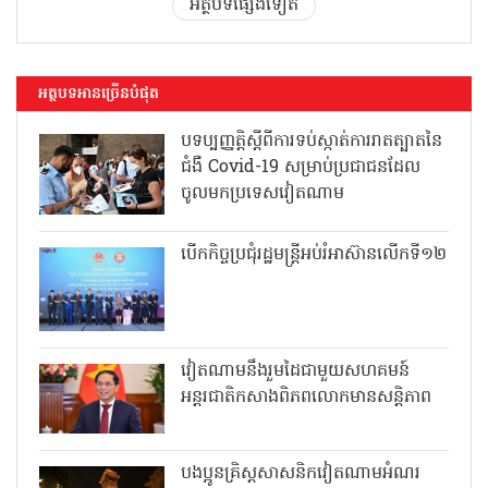
អត្ថបទផ្សេងទៀត
អត្ថបទអានច្រើនបំផុត
បទប្បញ្ញត្តិស្តីពីការទប់ស្កាត់ការរាតត្បាតនៃ
ជំងឺ Covid-19 សម្រាប់ប្រជាជនដែល
ចូលមកប្រទេសវៀតណាម
បើកកិច្ចប្រជុំរដ្ឋមន្ត្រីអប់រំអាស៊ានលើកទី១២
វៀតណាមនឹងរួមដៃជាមួយសហគមន៍
អន្តរជាតិកសាងពិភពលោកមានសន្តិភាព
បងប្អូនគ្រិស្តសាសនិកវៀតណាមអំណរ