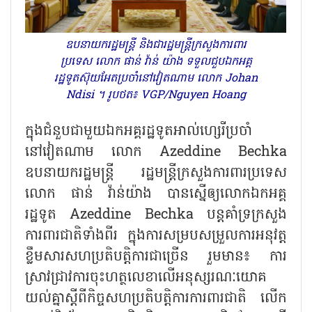
ឧបនាយករដ្ឋមន្ត្រី និងជារដ្ឋមន្ត្រីក្រសួងការពារ
ប្រទេស លោក ផាន់ វ៉ាន់ យ៉ាង ទទួលជួបឯកអគ្គ
រដ្ឋទូតស៊ុយអែតប្រចាំនៅវៀតណាម លោក Johan
Ndisi ។ រូបថត៖ VGP/Nguyen Hoang
ក្នុង​ជំនួបជាមួយឯកអគ្គរដ្ឋទូតអាល់ហ្សេរីប្រចាំ
នៅវៀតណាម លោក Azeddine Bechka
ឧបនាយករដ្ឋមន្ត្រី រដ្ឋមន្ត្រីក្រសួងការពារ​ប្រទេស
លោក ផាន់ វ៉ាន់យ៉ាង បានស្នើឲ្យ​លោកឯកអគ្គ
រដ្ឋទូត Azeddine Bechka បន្តគាំទ្រក្រសួង
ការពារជាតិទាំងពីរ ក្នុងការសម្របសម្រួលការអនុវត្ត
ខ្លឹមសារសហប្រតិបត្តិការជាច្រើន រួមមាន៖ ការ
ស្រាវជ្រាវការចុះហត្ថលេខាលើអនុស្សរណៈយោគ
យល់គ្នាស្តីពីកិច្ចសហប្រតិបត្តិការការពារជាតិ លើក