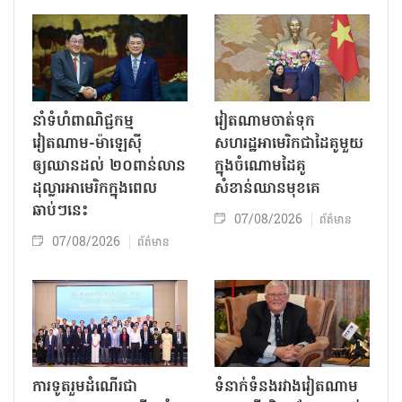
នាំទំហំពាណិជ្ជកម្ម
វៀតណាមចាត់ទុក
វៀតណាម-ម៉ាឡេស៊ី
សហរដ្ឋអាមេរិកជាដៃគូមួយ
ឲ្យឈានដល់ ២០ពាន់លាន
ក្នុងចំណោមដៃគូ
ដុល្លារអាមេរិកក្នុងពេល
សំខាន់ឈានមុខគេ
ឆាប់ៗនេះ
07/08/2026
ព័ត៌មាន
07/08/2026
ព័ត៌មាន
ការទូតរួមដំណើរជា
ទំនាក់ទំនងរវាងវៀតណាម