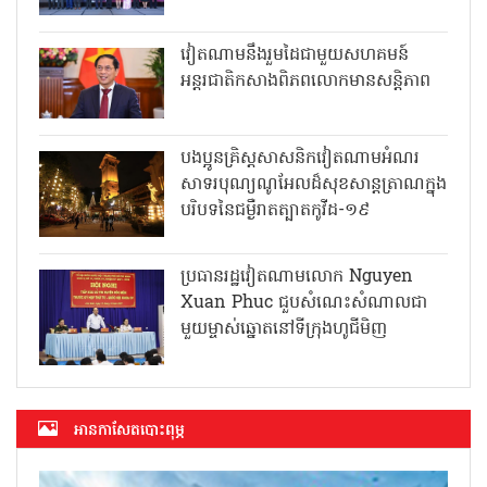
វៀតណាមនឹងរួមដៃជាមួយសហគមន៍
អន្តរជាតិកសាងពិភពលោកមានសន្តិភាព
បងប្អូនគ្រិស្តសាសនិកវៀតណាមអំណរ
សាទរបុណ្យណូអែលដ៏សុខសាន្តត្រាណក្នុង
បរិបទនៃជម្ងឺរាតត្បាតកូវីដ-១៩
ប្រធានរដ្ឋវៀតណាមលោក Nguyen
Xuan Phuc ជួបសំណេះសំណាលជា
មួយម្ចាស់ឆ្នោតនៅទីក្រុងហូជីមិញ
អាន​កាសែត​បោះពុម្ភ