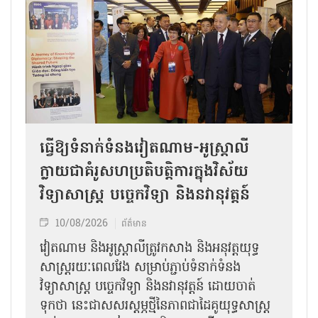
ធ្វើឱ្យទំនាក់ទំនងវៀតណាម-អូស្ត្រាលី
ក្លាយជាគំរូសហប្រតិបត្តិការក្នុងវិស័យ
វិទ្យាសាស្ត្រ បច្ចេកវិទ្យា និងនវានុវត្តន៍
10/08/2026
ព័ត៌មាន
វៀតណាម និងអូស្ត្រាលីត្រូវកសាង និងអនុវត្តយុទ្ធ
សាស្ត្ររយៈពេលវែង សម្រាប់ភ្ជាប់ទំនាក់ទំនង
វិទ្យាសាស្ត្រ បច្ចេកវិទ្យា និងនវានុវត្តន៍ ដោយចាត់
ទុកថា នេះជាសសរស្តម្ភថ្មីនៃភាពជាដៃគូយុទ្ធសាស្ត្រ