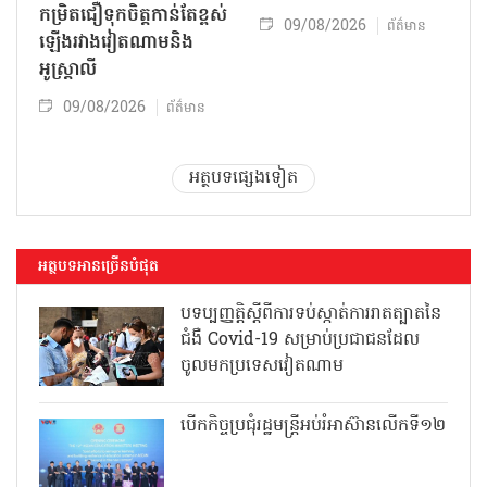
កម្រិតជឿទុកចិត្តកាន់តែខ្ពស់
09/08/2026
ព័ត៌មាន
ឡើងរវាងវៀតណាមនិង
អូស្ត្រាលី
09/08/2026
ព័ត៌មាន
អត្ថបទផ្សេងទៀត
អត្ថបទអានច្រើនបំផុត
បទប្បញ្ញត្តិស្តីពីការទប់ស្កាត់ការរាតត្បាតនៃ
ជំងឺ Covid-19 សម្រាប់ប្រជាជនដែល
ចូលមកប្រទេសវៀតណាម
បើកកិច្ចប្រជុំរដ្ឋមន្ត្រីអប់រំអាស៊ានលើកទី១២