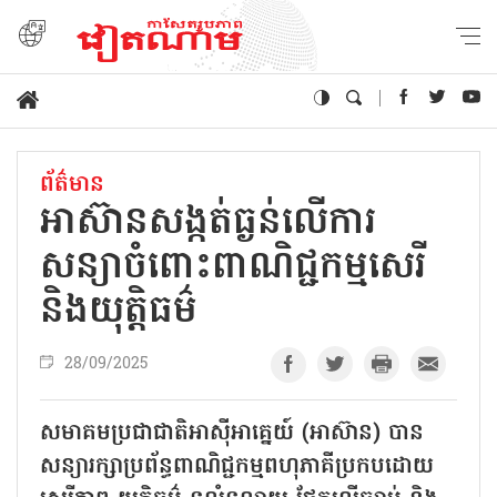
ព័ត៌មាន
អាស៊ានសង្កត់ធ្ងន់លើការ
សន្យាចំពោះពាណិជ្ជកម្មសេរី
និងយុត្តិធម៌
28/09/2025
សមាគមប្រជាជាតិអាស៊ីអាគ្នេយ៍ (អាស៊ាន) បាន
សន្យារក្សាប្រព័ន្ធពាណិជ្ជកម្មពហុភាគីប្រកបដោយ