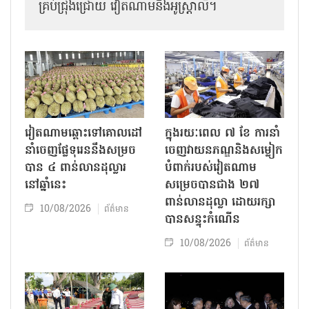
គ្រប់ជ្រុងជ្រោយ វៀតណាមនិងអូស្ត្រាលី។
វៀតណាមឆ្ពោះទៅគោលដៅ
ក្នុងរយៈពេល ៧ ខែ ការនាំ
នាំចេញផ្លែទុរេននឹងសម្រច
ចេញវាយនភណ្ឌនិងសម្លៀក
បាន ៤ ពាន់លានដុល្លារ
បំពាក់របស់វៀតណាម
នៅឆ្នាំនេះ
សម្រេចបានជាង ២៧
ពាន់លានដុល្លា ដោយរក្សា
10/08/2026
ព័ត៌មាន
បានសន្ទុះកំណើន
10/08/2026
ព័ត៌មាន