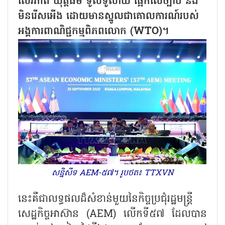
សេរីភាព យុត្តិធម៌ ទូលំទូលាយ ផ្អែកលើច្បាប់ និង
មិនរើសអើង ដោយមានស្នូលជាគោលការណ៍របស់
អង្គការពាណិជ្ជកម្មពិភពលោក (WTO)។
សន្និសីទ AEM-៥៧។ រូបថត៖ TTXVN
នេះគឺជាលទ្ធផលដ៏សំខាន់មួយនៃកិច្ចប្រជុំរដ្ឋមន្ត្រី
សេដ្ឋកិច្ចអាស៊ាន (AEM) លើកទី៥៧ ដែលបាន