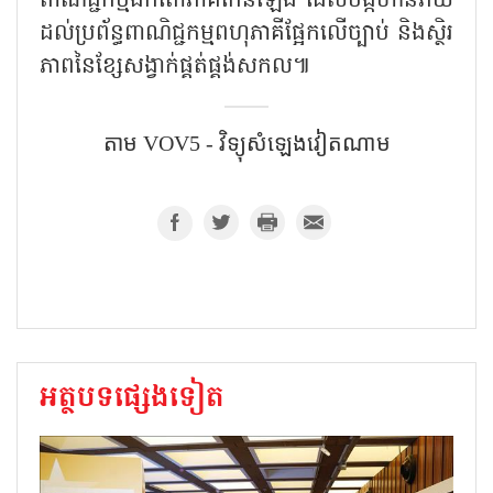
ពាណិជ្ជកម្មឯកតោភាគីកើនឡើង ដែលបង្កហានិភ័យ
ដល់ប្រព័ន្ធពាណិជ្ជកម្មពហុភាគីផ្អែកលើច្បាប់ និងស្ថិរ
ភាពនៃខ្សែសង្វាក់ផ្គត់ផ្គង់សកល៕
តាម VOV5 - វិទ្យុសំឡេងវៀតណាម
អត្ថបទផ្សេងទៀត