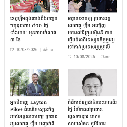
ខេត្តឡឹមដុងគោងនឹងបញ្ចប់
អគ្គលេខាបក្ស ប្រធានរដ្ឋ
“យុទ្ធនាការ ៥០០ ថ្ងៃ
លោកតូ ឡឹម អញ្ជើញ
ទាំងយប់” មុនកាលកំណត់
មកដល់ទីក្រុងស៊ីដនី ចាប់
៣ ខែ
ផ្តើមដំណើរទស្សនកិច្ចផ្លូវរដ្ឋ
ទៅកាន់ប្រទេសអូស្ត្រាលី
10/08/2026
ព័ត៌មាន
10/08/2026
ព័ត៌មាន
អ្នកជំនាញ Layton
ពិធីកាន់ទុក្ខជាតិរយៈពេលពីរ
Pike៖ ដំណើរទស្សនកិច្ច
ថ្ងៃ រំលឹកដល់ប្រធាន
របស់អគ្គលេខាបក្ស ប្រធាន
រដ្ឋសភាឡាវ លោក
រដ្ឋលោកតូ ឡឹម បញ្ជាក់ពី
សាយសំផន ភូមិវិហារ