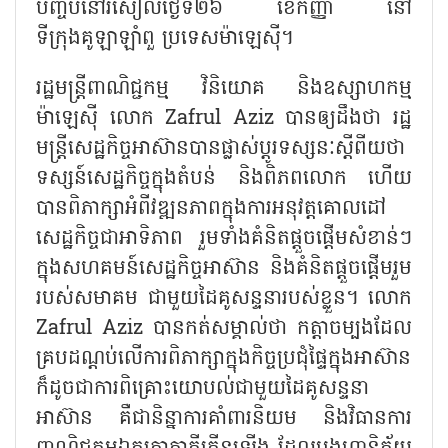
បញ្ចប់នៅរសៀលថ្ងៃទី២៦ ខែកញ្ញា នៅ
ទីក្រុងគូឡាឡាំពួ ប្រទេសម៉ាឡេស៊ី។
រដ្ឋមន្ត្រីពាណិជ្ជកម្ម វិនិយោគ និងឧស្សាហកម្ម
ម៉ាឡេស៊ី លោក Zafrul Aziz បានឲ្យដឹងថា រដ្ឋ
មន្ត្រីសេដ្ឋកិច្ចអាស៊ានបានផ្លាស់ប្តូរទស្សនៈស្តីពីយថា
ទស្សន៍សេដ្ឋកិច្ចក្នុងតំបន់ និងពិភពលោក ហើយ
បានពិភាក្សាអំពីវឌ្ឍនភាពក្នុងការអនុវត្តគោលដៅ
សេដ្ឋកិច្ចជាអាទិភាព រួមទាំងគំនិតផ្តួចផ្តើមសំខាន់ៗ
ក្នុងសហគមន៍សេដ្ឋកិច្ចអាស៊ាន និងគំនិតផ្តួចផ្តើមរួម
របស់សមាគម ជាមួយដៃគូសន្ទនារបស់ខ្លួន។ លោក
Zafrul Aziz បានកត់សម្គាល់ថា កត្តាចម្បងដែល
គ្របដណ្ដប់លើការពិភាក្សាក្នុងកិច្ចប្រជុំផ្ទៃក្នុងអាស៊ាន
ក៏ដូចជាការពិគ្រោះយោបល់ជាមួយដៃគូសន្ទនា
អាស៊ាន គឺជានិន្នាការគាំពារនិយម និងវិធានការ