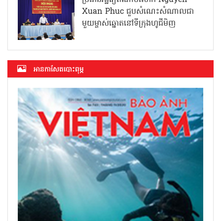
ប្រធានរដ្ឋវៀតណាមលោក Nguyen
Xuan Phuc ជួបសំណេះសំណាលជា
មួយម្ចាស់ឆ្នោតនៅទីក្រុងហូជីមិញ
អាន​កាសែត​បោះពុម្ភ