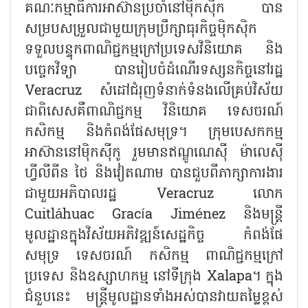
គណៈកម្មាធិការអាស៊ានប្រចាំនៅម៉ិកស៊ិក បាន
សម្របសម្រួលជាមួយក្រុមប្រឹក្សាធុរកិច្ចម៉ិកស៊ិក
ទទួលបន្ទុកពាណិជ្ជកម្មក្រៅប្រទេសវិនិយោគ និង
បច្ចេកវិទ្យា បានរៀបចំដំណើរទស្សនកិច្ចនៅរដ្ឋ
Veracruz សំដៅជំរុញទំនាក់ទំនងលើគ្រប់វិស័យ
ជាពិសេសគឺពាណិជ្ជកម្ម វិនិយោគ ទេសចរណ៍
កសិកម្ម និងកំពង់ផែសមុទ្រ។ ក្រុមបេសកកម្ម
អាស៊ាននៅម៉ិកស៊ីកូ រួមមានឥណ្ឌូណេស៊ី ម៉ាលេស៊ី
ហ្វីលីពីន ថៃ និងវៀតណាម បានជួបពីភាក្សាការងារ
ជាមួយអភិបាលរដ្ឋ Veracruz លោក
Cuitláhuac Gracía Jiménez និងមន្រ្តី
មូលដ្ឋានក្នុងវិស័យអភិវឌ្ឍន៍សេដ្ឋកិច្ច កំពង់ផែ
សមុទ្រ ទេសចរណ៍ កសិកម្ម ពាណិជ្ជកម្មក្រៅ
ប្រទេស និងឧស្សាហកម្ម នៅទីក្រុង Xalapa។ ក្នុង
ជំនួបនេះ មន្រ្តីមូលដ្ឋានទាំងអស់បានវាយតម្លៃខ្ពស់