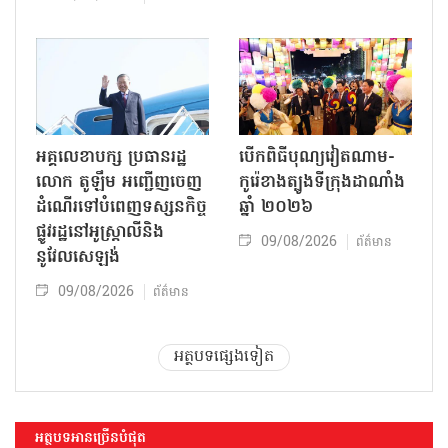
អគ្គលេខាបក្ស ប្រធានរដ្ឋ
បើកពិធីបុណ្យវៀតណាម-
លោក តូឡឹម អញ្ជើញចេញ
កូរ៉េខាងត្បូងទីក្រុងដាណាំង
ដំណើរទៅបំពេញទស្សនកិច្ច
ឆ្នាំ ២០២៦
ផ្លូវរដ្ឋនៅអូស្ត្រាលីនិង
09/08/2026
ព័ត៌មាន
នូវែលសេឡង់
09/08/2026
ព័ត៌មាន
អត្ថបទផ្សេងទៀត
អត្ថបទអានច្រើនបំផុត