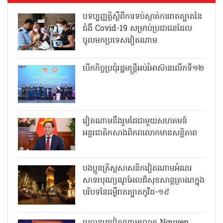
បទប្បញ្ញត្តិស្តីពីការទប់ស្កាត់ការរាតត្បាតនៃ
ជំងឺ Covid-19 សម្រាប់ប្រជាជនដែល
ចូលមកប្រទេសវៀតណាម
បើកកិច្ចប្រជុំរដ្ឋមន្ត្រីអប់រំអាស៊ានលើកទី១២
វៀតណាមនឹងរួមដៃជាមួយសហគមន៍
អន្តរជាតិកសាងពិភពលោកមានសន្តិភាព
បងប្អូនគ្រិស្តសាសនិកវៀតណាមអំណរ
សាទរបុណ្យណូអែលដ៏សុខសាន្តត្រាណក្នុង
បរិបទនៃជម្ងឺរាតត្បាតកូវីដ-១៩