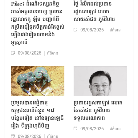
Pike៖ ដំណើរទស្សនកិច្ច
ថ្ងៃ រំលឹកដល់ប្រធាន
របស់អគ្គលេខាបក្ស ប្រធាន
រដ្ឋសភាឡាវ លោក
រដ្ឋលោកតូ ឡឹម បញ្ជាក់ពី
សាយសំផន ភូមិវិហារ
កម្រិតជឿទុកចិត្តកាន់តែខ្ពស់
09/08/2026
ព័ត៌មាន
ឡើងរវាងវៀតណាមនិង
អូស្ត្រាលី
09/08/2026
ព័ត៌មាន
ប្រមូលបានអដ្ឋិធាតុ
ប្រធានរដ្ឋសភាឡាវ លោក
យុទ្ធជនពលីចំនួន ១៨
សៃសំផន ភូមិវិហារ
បន្ថែមទៀត នៅឧទ្យានឡេធី
ទទួលមរណភាព
រៀង ទីក្រុងហូជីមិញ
09/08/2026
ព័ត៌មាន
09/08/2026
ព័ត៌មាន