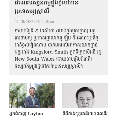
ដំណើរទស្សនកិច្ចផ្លូវរដ្ឋទៅកាន់
ប្រទេសអូស្ត្រាលី
10/08/2026
ព័ត៌មាន
នាយប់ថ្ងៃទី ៩ ខែសីហា (ម៉ោងក្នុងមូលដ្ឋាន) អគ្គ
លេខាបក្ស ប្រធានរដ្ឋលោកតូ ឡឹម និងគណៈប្រតិភូ
ជាន់ខ្ពស់វៀតណាម បានមកដល់អាកាសយានដ្ឋាន
អន្តរជាតិ Kingsford-Smith ក្នុងទីក្រុងស៊ីដនី រដ្ឋ
New South Wales ដោយចាប់ផ្តើមដំណើរ
ទស្សនកិច្ចផ្លូវរដ្ឋទៅកាន់ប្រទេសអូស្ត្រាលី។
អ្នកជំនាញ Layton
ពិធីកាន់ទុក្ខជាតិរយៈពេលពីរ