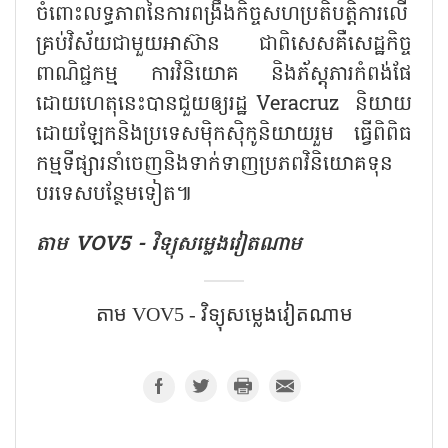
ចំពោះលទ្ធភាពនៃការពង្រឹងកិច្ចសហប្រតិបត្តិការលើ
គ្រប់វិស័យជាមួយអាស៊ាន ជាពិសេសគឺសេដ្ឋកិច្ច
ពាណិជ្ជកម្ម ការវិនិយោគ និងភ័ស្តុភារកំពង់ផែ
ដោយហេតុនេះបានជួយឲ្យរដ្ឋ Veracruz និយាយ
ដោយឡែកនិងប្រទេសម៉ិកស៊ិកូនិយាយរួម ធ្វើពិពិធ
កម្មទីផ្សារនាំចេញនិងទាក់ទាញប្រភពវិនិយោគទុន
បរទេសបន្ថែមទៀត៕
តាម​ VOV5 - វិទ្យុសម្លេងវៀតណាម
តាម​ VOV5 - វិទ្យុសម្លេងវៀតណាម