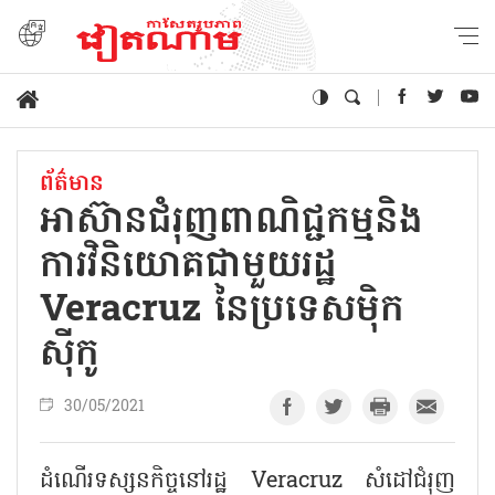
ព័ត៌មាន
អាស៊ានជំរុញពាណិជ្ជកម្មនិង
ការវិនិយោគជាមួយរដ្ឋ
Veracruz នៃប្រទេសម៉ិក
ស៊ីកូ
30/05/2021
ដំណើរទស្សនកិច្ចនៅរដ្ឋ Veracruz សំដៅជំរុញ