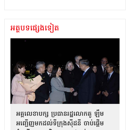
អត្ថបទផ្សេងទៀត
អគ្គលេខាបក្ស ប្រធានរដ្ឋលោកតូ ឡឹម
អញ្ជើញមកដល់ទីក្រុងស៊ីដនី ចាប់ផ្តើម