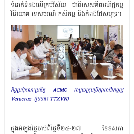
ទំនាក់ទំនងលើគ្រប់វិស័យ ជាពិសេសគឺពាណិជ្ជកម្ម
វិនិយោគ ទេសចរណ៍ កសិកម្ម និងកំពង់ផែសមុទ្រ។
កិច្ចប្រជុំគណៈប្រតិភូ ACMC ជាមួយក្រុមប្រឹក្សាអាជីវកម្មរដ្ឋ
Veracruz (រូបថត៖ TTXVN)
ក្នុងអំឡុងថ្ងៃចាប់ពីថ្ងៃទី២៤-២៧ ខែឧសភា