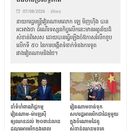
និងមានប្រសិទ្ធភាព
07/08/2026
ព័ត៌មាន
នាយករដ្ឋមន្ត្រីវៀតណាមលោក ឡេ មិញហ៊ឹង បាន
អះអាងថា ដំណើរទស្សនកិច្ចលើកនេះមានអត្ថន័យដ៏
សំខាន់ពិសេស ដោយបានធ្វើឡើងចំឱកាសរំលឹកខួប
លើកទី ៥០ នៃការបង្កើតទំនាក់ទំនងការទូត
រវាងវៀតណាមនិងថៃ។
នាំទំហំពាណិជ្ជកម្ម
វៀតណាមចាត់ទុក
វៀតណាម-ម៉ាឡេស៊ី
សហរដ្ឋអាមេរិកជាដៃគូមួយ
ឲ្យឈានដល់ ២០ពាន់លាន
ក្នុងចំណោមដៃគូ
ដុល្លារអាមេរិកក្នុងពេល
សំខាន់ឈានមុខគេ