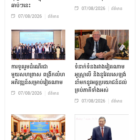
ឆាប់ៗនេះ
07/08/2026
ព័ត៌មាន
07/08/2026
ព័ត៌មាន
ការទូតរួមដំណើរជា
ទំនាក់ទំនងរវាងវៀតណាម
មួយសហគ្រាស ពង្រីកលំហ
អូស្ត្រាលី និងនូវែលសេឡង់
អភិវឌ្ឍន៍សម្រាប់វៀតណាម
នាំមកនូវអត្ថប្រយោជន៍ដល់
គ្រប់ភាគីទាំងអស់
07/08/2026
ព័ត៌មាន
07/08/2026
ព័ត៌មាន