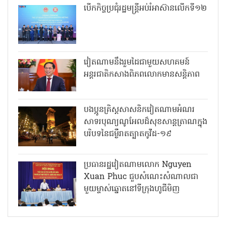
បើកកិច្ចប្រជុំរដ្ឋមន្ត្រីអប់រំអាស៊ានលើកទី១២
វៀតណាមនឹងរួមដៃជាមួយសហគមន៍
អន្តរជាតិកសាងពិភពលោកមានសន្តិភាព
បងប្អូនគ្រិស្តសាសនិកវៀតណាមអំណរ
សាទរបុណ្យណូអែលដ៏សុខសាន្តត្រាណក្នុង
បរិបទនៃជម្ងឺរាតត្បាតកូវីដ-១៩
ប្រធានរដ្ឋវៀតណាមលោក Nguyen
Xuan Phuc ជួបសំណេះសំណាលជា
មួយម្ចាស់ឆ្នោតនៅទីក្រុងហូជីមិញ