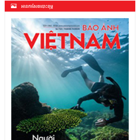
អាន​កាសែត​បោះពុម្ភ