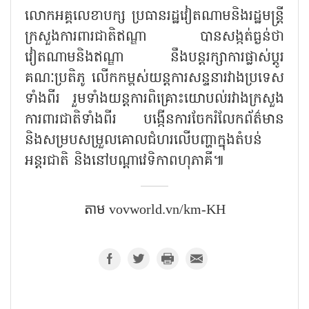
លោកអគ្គលេខាបក្ស ប្រធានរដ្ឋវៀតណាមនិងរដ្ឋមន្ត្រី
ក្រសួងការពារជាតិឥណ្ឌា បានសង្កត់ធ្ងន់ថា
វៀតណាមនិងឥណ្ឌា នឹងបន្តរក្សាការផ្លាស់ប្តូរ
គណៈប្រតិភូ លើកកម្ពស់យន្តការសន្ទនារវាងប្រទេស
ទាំងពីរ រួមទាំងយន្តការពិគ្រោះយោបល់រវាងក្រសួង
ការពារជាតិទាំងពីរ បង្កើនការចែករំលែកព័ត៌មាន
និងសម្របសម្រួលគោលជំហរលើបញ្ហាក្នុងតំបន់
អន្តរជាតិ និងនៅបណ្តាវេទិកាពហុភាគី៕
តាម vovworld.vn/km-KH