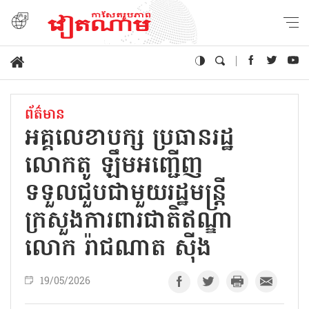
ព័ត៌មាន
អគ្គលេខាបក្ស ប្រធានរដ្ឋ
លោកតូ ឡឹមអញ្ជើញ
ទទួលជួបជាមួយរដ្ឋមន្ត្រី
ក្រសួងការពារជាតិឥណ្ឌា
លោក រ៉ាជណាត ស៊ីង
19/05/2026