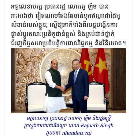
អគ្គលេខាបក្ស ប្រធានរដ្ឋ លោកតូ ឡឹម បាន
អះអាងថា វៀតណាមតែងតែចាត់ទុកឥណ្ឌាជាដៃគូ
សំខាន់របស់ខ្លួន; ស្នើឱ្យភាគីទាំងពីរបន្តបង្កើនការ
ផ្លាស់ប្តូរគណៈប្រតិភូជាន់ខ្ពស់ និងគ្រប់ជាន់ថ្នាក់
ជំរុញកិច្ចសហប្រតិបត្តិការពាណិជ្ជកម្ម និងវិនិយោគ។
អគ្គលេខាក្ស ប្រធានរដ្ឋ លោកតូ ឡឹម និងរដ្ឋមន្ត្រី
ក្រសួងការពារជាតិឥណ្ឌា លោក Rajnath Singh
(រូបថត៖ nhandan.vn)