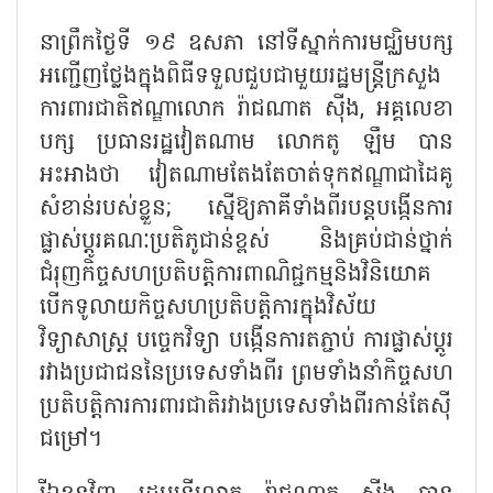
នាព្រឹកថ្ងៃទី ១៩ ឧសភា នៅទីស្នាក់ការមជ្ឈិមបក្ស
អញ្ជើញថ្លែងក្នុងពិធីទទួលជួបជាមួយរដ្ឋមន្ត្រីក្រសួង
ការពារជាតិឥណ្ឌាលោក រ៉ាជណាត ស៊ីង
,
អគ្គលេខា
បក្ស ប្រធានរដ្ឋវៀតណាម លោកតូ ឡឹម បាន
អះអាងថា វៀតណាមតែងតែចាត់ទុកឥណ្ឌាជាដៃគូ
សំខាន់របស់ខ្លួន
;
ស្នើឱ្យភាគីទាំងពីរបន្តបង្កើនការ
ផ្លាស់ប្តូរគណៈប្រតិភូជាន់ខ្ពស់ និងគ្រប់ជាន់ថ្នាក់
ជំរុញកិច្ចសហប្រតិបត្តិការពាណិជ្ជកម្មនិងវិនិយោគ
បើកទូលាយកិច្ចសហប្រតិបត្តិការក្នុងវិស័យ
វិទ្យាសាស្ត្រ បច្ចេកវិទ្យា បង្កើនការតភ្ជាប់ ការផ្លាស់ប្តូរ
រវាងប្រជាជននៃប្រទេសទាំងពីរ ព្រមទាំងនាំកិច្ចសហ
ប្រតិបត្តិការការពារជាតិរវាងប្រទេសទាំងពីរកាន់តែស៊ី
ជម្រៅ។