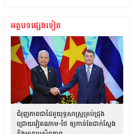
អត្ថបទផ្សេងទៀត
ជំរុញភាពជាដៃគូយុទ្ធសាស្ត្រគ្រប់ជ្រុង
ជ្រោយវៀតណាម-ថៃ ឲ្យកាន់តែជាក់ស្ដែង