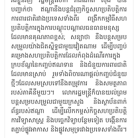
រីឯខ្លួនវិញ រដ្ឋមន្ត្រីលោក រ៉ាជណាត ស៊ីង បាន
បញ្ជាក់ថា ឥណ្ឌានឹងបន្តជំរុញកិច្ចសហប្រតិបត្តិការ
ការពារជាតិរវាងប្រទេសទាំងពីរ ពង្រីកកម្មវិធីសហ
ប្រតិបត្តិការក្នុងការបណ្តុះបណ្តាលធនធានមនុស្ស
ដែលមានគុណភាពខ្ពស់
;
សន្យាថា នឹងបន្តសម្រប
សម្រួលយ៉ាងជិតស្និទ្ធជាមួយវៀតណាម ដើម្បីបញ្ចប់
គម្រោងសហប្រតិបត្តិការដែលកំពុងដំណើរការក្នុង
ក្របខ័ណ្ឌនៃកញ្ចប់ឥណទាន និងជំនួយការពារជាតិ
ដែលមានស្រាប់ រួមទាំងពិចារណាផ្តល់កញ្ចប់ជំនួយ
ថ្មីៗដែលសមស្របទៅនឹងតម្រូវការ និងសមត្ថភាព
របស់ភាគីនីមួយៗ។ លោករដ្ឋមន្ត្រីក៏បានយល់ព្រម
បន្តសម្របសម្រួលជាមួយក្រសួង និងស្ថាប័នពាក់
ព័ន្ធរបស់ឥណ្ឌា ដើម្បីលើកកម្ពស់កិច្ចសហប្រតិបត្តិ
ការវិទ្យាសាស្ត្រ និងបច្ចេកវិទ្យាបន្ថែមទៀត បង្កើនការ
តភ្ជាប់ផ្លូវអាកាស និងផ្លូវសមុទ្ររវាងប្រទេសទាំងពីរ។