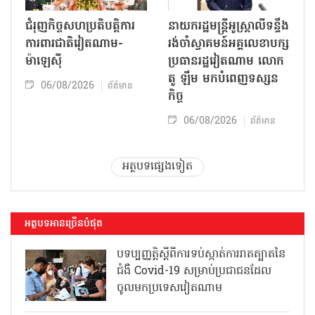
ជំរុញកិច្ចសហប្រតិបត្តិការ
នាយករដ្ឋមន្ត្រីអូស្ត្រាលីទន្ទឹង
ការពារជាតិវៀតណាម-
រង់ចាំស្វាគមន៍អគ្គលេខាបក្ស
ម៉ាឡេស៊ី
ប្រធានរដ្ឋវៀតណាម លោក
តូ ឡឹម មកបំពេញទស្សន
06/08/2026
ព័ត៌មាន
កិច្ច
06/08/2026
ព័ត៌មាន
អត្ថបទផ្សេងទៀត
អត្ថបទអានច្រើនបំផុត
បទប្បញ្ញត្តិស្តីពីការទប់ស្កាត់ការរាតត្បាតនៃ
ជំងឺ Covid-19 សម្រាប់ប្រជាជនដែល
ចូលមកប្រទេសវៀតណាម