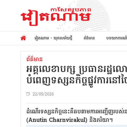
វៀតណាម - យុគសម័យថ្មី
ព័ត៌មាន
បទយកការណ
ព័ត៌មាន
អគ្គលេខាបក្ស ប្រធានរដ្ឋ
បំពេញទស្សនកិច្ចផ្លូវការនៅថ
22/05/2026
ដំណើរទស្សនកិច្ចនេះគឺតបតាមការអញ្ជើញរបស់នា
(Anutin Charnvirakul) និងភរិយា។