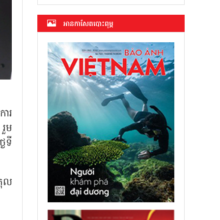
អាន​កាសែត​បោះពុម្ភ
ការ
រួម
ៃទី
គុល