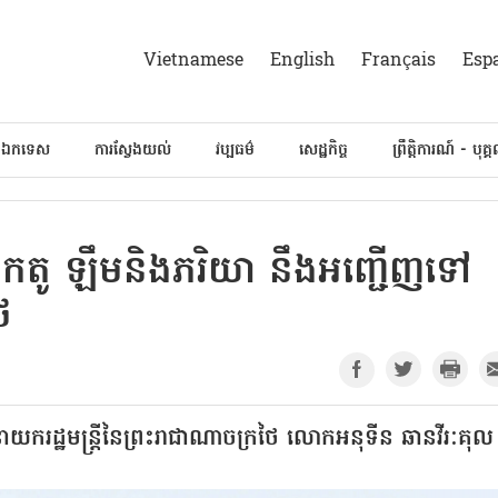
Vietnamese
English
Français
Esp
៍ឯកទេស
ការស្វែងយល់
វប្បធម៌
សេដ្ឋកិច្ច
ព្រឹត្តិការណ៍ - បុគ្
លោកតូ ឡឹមនិងភរិយា នឹងអញ្ជើញទៅ
ៃ
យករដ្ឋមន្ត្រីនៃព្រះរាជាណាចក្រថៃ លោកអនុទីន ឆានវីរៈគុល