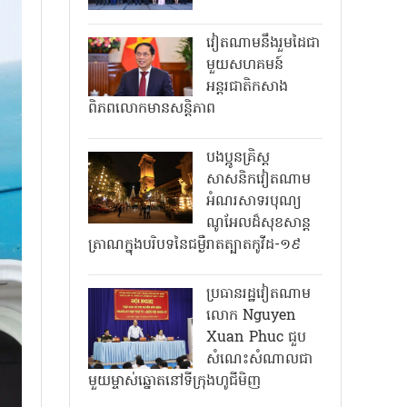
វៀតណាមនឹងរួមដៃជា
មួយសហគមន៍
អន្តរជាតិកសាង
ពិភពលោកមានសន្តិភាព
បងប្អូនគ្រិស្ត
សាសនិកវៀតណាម
អំណរសាទរបុណ្យ
ណូអែលដ៏សុខសាន្ត
ត្រាណក្នុងបរិបទនៃជម្ងឺរាតត្បាតកូវីដ-១៩
ប្រធានរដ្ឋវៀតណាម
លោក Nguyen
Xuan Phuc ជួប
សំណេះសំណាលជា
មួយម្ចាស់ឆ្នោតនៅទីក្រុងហូជីមិញ