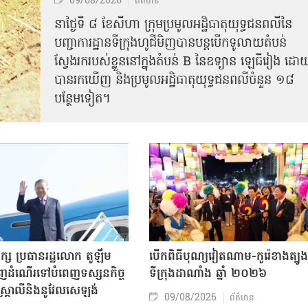
09/08/2026
ព័ត៌មាន
នាថ្ងៃទី ៨ ខែសីហា ក្រុមប្រមូលអដ្ឋិធាតុយុទ្ធជនពលីនៃ
បញ្ជាការដ្ឋានទីក្រុងហូជីមិញបានបន្តបើកទូលាយតំបន់
ស្វែងរករបស់ខ្លួននៅក្នុងតំបន់ B នៃឧទ្យាន ឡេធីរៀង ដោ
បានរកឃើញ និងប្រមូលអដ្ឋិធាតុយុទ្ធជនពលីចំនួន ១៨
បន្ថែមទៀត។
ក្ស ប្រធានរដ្ឋលោក តូឡឹម
បើកពិធីបុណ្យវៀតណាម-កូរ៉េខាងត្បូង
ញដំណើរទៅបំពេញទស្សនកិច្ច
ទីក្រុងដាណាំង ឆ្នាំ ២០២៦
អូស្ត្រាលីនិងនូវែលសេឡង់
09/08/2026
ព័ត៌មាន