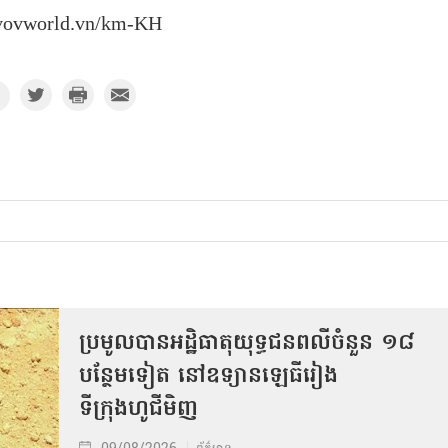
vovworld.vn/km-KH
ប្រមូលបានអដ្ឋិធាតុយុទ្ធជនពលីចំនួន ១៨
បន្ថែមទៀត នៅឧទ្យានឡេធីរៀង
ទីក្រុងហូជីមិញ