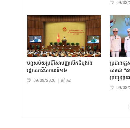
09/08/
បន្តសម័យប្រជុំវិសាមញ្ញលើកដំបូងនៃ
ប្រធានរដ្ឋ
រដ្ឋសភានីតិកាលទី១៦
សមជា “ដាវម
ប្រយុទ្ធប្រឆ
09/08/2026
ព័ត៌មាន
09/08/