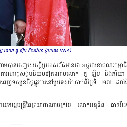
រដ្ឋ លោក តូ ឡឹម និងភរិយា (រូបថត៖ VNA)
មបានចេញសេចក្តីប្រកាសព័ត៌មានថា អគ្គលេខាគណៈកម្មាធិ
ឋនៃសាធារណរដ្ឋសង្គមនិយមវៀតណាមលោក តូ ឡឹម និងភរិយា 
ញទស្សនកិច្ចផ្លូវការនៅប្រទេសថៃចាប់ពីថ្ងៃទី ២៧ ដល់ថ្ង
ាយករដ្ឋមន្ត្រីនៃព្រះរាជាណាចក្រថៃ លោកអនុទីន ឆានវីរៈ