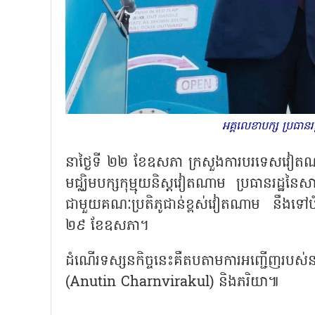
អគ្គលេខាបក្ស ប្រធាន
នាថ្ងៃទី ២២ ខែឧសភា ក្រសួងការបរទេសវៀតណា
មជ្ឈិមបក្សកុម្មុយនិស្តវៀតណាម ប្រធានរដ្
ជាមួយគណៈប្រតិភូជាន់ខ្ពស់វៀតណាម នឹងទៅបំពេ
២៩ ខែឧសភា។
ដំណើរទស្សនកិច្ចនេះគឺតបតាមការអញ្ជើញរបស់ន
(
Anutin Charnvirakul) និងភរិយា៕