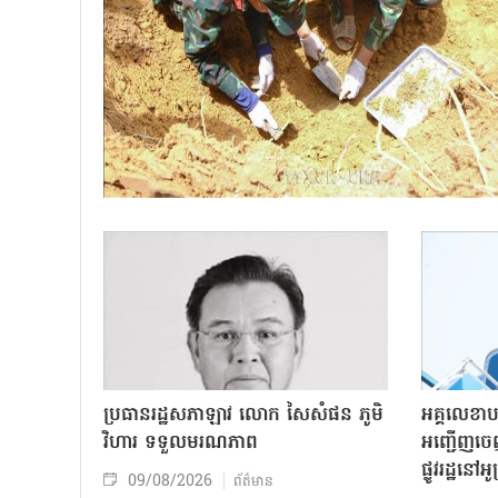
ប្រធានរដ្ឋសភាឡាវ លោក សៃសំផន ភូមិ
អគ្គលេខាប
វិហារ ទទួលមរណភាព
អញ្ជើញចេ
ផ្លូវរដ្ឋនៅ
09/08/2026
ព័ត៌មាន