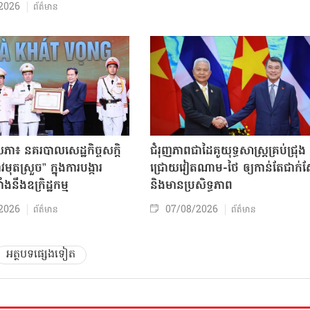
2026
ព័ត៌មាន
សភា៖ នគរបាលសេដ្ឋកិច្ចសក្តិ
ជំរុញភាពជាដៃគូយុទ្ធសាស្ត្រគ្រប់ជ្រុង
ុតស្រួច” ក្នុងការបង្ការ
ជ្រោយវៀតណាម-ថៃ ឲ្យកាន់តែជាក់ស្
ាំងនឹងឧក្រិដ្ឋកម្ម
និងមានប្រសិទ្ធភាព
2026
07/08/2026
ព័ត៌មាន
ព័ត៌មាន
អត្ថបទផ្សេងទៀត