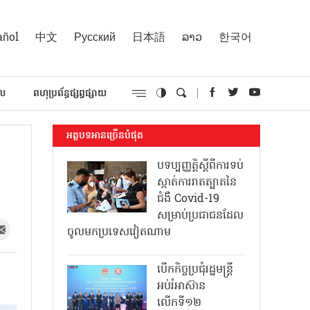
añol
中文
Русский
日本語
ລາວ
한국어
គល
ពហុប្រព័ន្ធផ្សព្វផ្សាយ
អត្ថបទអានច្រើនបំផុត
បទប្បញ្ញត្តិស្តីពីការទប់
ស្កាត់ការរាតត្បាតនៃ
ជំងឺ Covid-19
សម្រាប់ប្រជាជនដែល
ចូលមកប្រទេសវៀតណាម
បើកកិច្ចប្រជុំរដ្ឋមន្ត្រី
អប់រំអាស៊ាន
លើកទី១២