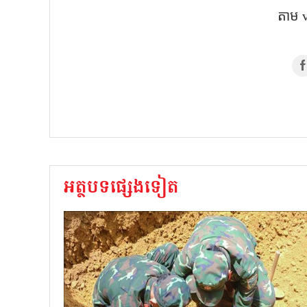
តាម 
អត្ថបទផ្សេងទៀត