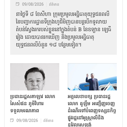
09/08/2026
ព័ត៌មាន
នាថ្ងៃទី ៨ ខែសីហា ក្រុមប្រមូលអដ្ឋិធាតុយុទ្ធជនពលី
នៃបញ្ជាការដ្ឋានទីក្រុងហូជីមិញបានបន្តបើកទូលាយ
តំបន់ស្វែងរករបស់ខ្លួននៅក្នុងតំបន់ B នៃឧទ្យាន ឡេធី
រៀង ដោយបានរកឃើញ និងប្រមូលអដ្ឋិធាតុ
យុទ្ធជនពលីចំនួន ១៨ បន្ថែមទៀត។
ប្រធានរដ្ឋសភាឡាវ លោក
អគ្គលេខាបក្ស ប្រធានរដ្ឋ
សៃសំផន ភូមិវិហារ
លោក តូឡឹម អញ្ជើញចេញ
ទទួលមរណភាព
ដំណើរទៅបំពេញទស្សនកិច្ច
ផ្លូវរដ្ឋនៅអូស្ត្រាលីនិង
09/08/2026
ព័ត៌មាន
នូវែលសេឡង់