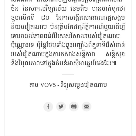
ចិន នៃសាកលវិទ្យាល័យ ខេមតិច បានចាត់ទុកថា
ខួបលើកទី ៨០ នៃការបង្កើតសាធារណរដ្ឋសង្គម
និយមវៀតណាម មិនត្រឹមតែជាព្រឹត្តិការណ៍មួយដើម្បី
គោរពដល់ភាពធន់ដ៏វិសេសវិសាលរបស់វៀតណាម
ប៉ុណ្ណោះទេ ប៉ុន្តែថែមទាំងឆ្លុះបញ្ចាំងពីតួនាទីដ៏សំខាន់
របស់វៀតណាមក្នុងការកសាងសន្តិភាព សន្តិសុខ
និងវិបុលភាពនៅក្នុងតំបន់អាស៊ីអាគ្នេយ៍ផងដែរ៕
តាម​ VOV5 - វិទ្យុសម្លេងវៀតណាម