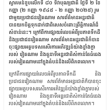
ស្វាគមន៍ខួបលើកទី ៨០ ទិវាបុណ្យជាតិ ថ្ងៃទី ២ ខែ
កញ្ញា (២ កញ្ញា ១៩៤៥ - ២ កញ្ញា ២០២៥) រួម
ជាមួយប្រជាជនវៀតណាម សារព័ត៌មានអន្តរជាតិ
បានយកចិត្តទុកដាក់ជាពិសេសចំពោះព្រឹត្តិការណ៍ដ៏
សំខាន់នេះ។ ក្រៅពីការផ្សាយរំលេចអំពីរូបភាពទឹកដី
និងប្រជាជនវៀតណាម សារព័ត៌មានអន្តរជាតិក៏បាន
ចុះផ្សាយអត្ថបទសរសើរការអភិវឌ្ឍន៍យ៉ាងខ្លាំងក្លា
របស់ វៀតណាម និងតួនាទីអន្តរជាតិសំកាន់តែធំធេង
របស់វៀតណាមនៅក្នុងតំបន់និងលើពិភពលោក។
ក្រៅពីការផ្សាយរំលេចអំពីរូបភាពទឹកដី និង
ប្រជាជនវៀតណាម សារព័ត៌មានអន្តរជាតិក៏បានចុះ
ផ្សាយអត្ថបទសរសើរការអភិវឌ្ឍន៍យ៉ាងខ្លាំងក្លារបស់​
វៀតណាម​ និងតួនាទីអន្តរជាតិសំកាន់តែធំធេង
របស់វៀតណាមនៅក្នុងតំបន់និង​លើពិភពលោក។