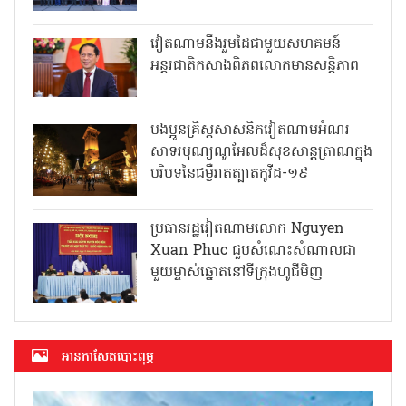
វៀតណាមនឹងរួមដៃជាមួយសហគមន៍
អន្តរជាតិកសាងពិភពលោកមានសន្តិភាព
បងប្អូនគ្រិស្តសាសនិកវៀតណាមអំណរ
សាទរបុណ្យណូអែលដ៏សុខសាន្តត្រាណក្នុង
បរិបទនៃជម្ងឺរាតត្បាតកូវីដ-១៩
ប្រធានរដ្ឋវៀតណាមលោក Nguyen
Xuan Phuc ជួបសំណេះសំណាលជា
មួយម្ចាស់ឆ្នោតនៅទីក្រុងហូជីមិញ
អាន​កាសែត​បោះពុម្ភ