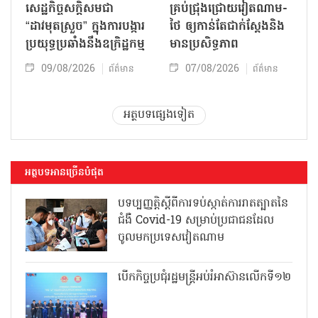
សេដ្ឋកិច្ចសក្តិសមជា
គ្រប់ជ្រុងជ្រោយវៀតណាម-
“ដាវមុតស្រួច” ក្នុងការបង្ការ
ថៃ ឲ្យកាន់តែជាក់ស្ដែងនិង
ប្រយុទ្ធប្រឆាំងនឹងឧក្រិដ្ឋកម្ម
មានប្រសិទ្ធភាព
09/08/2026
07/08/2026
ព័ត៌មាន
ព័ត៌មាន
អត្ថបទផ្សេងទៀត
អត្ថបទអានច្រើនបំផុត
បទប្បញ្ញត្តិស្តីពីការទប់ស្កាត់ការរាតត្បាតនៃ
ជំងឺ Covid-19 សម្រាប់ប្រជាជនដែល
ចូលមកប្រទេសវៀតណាម
បើកកិច្ចប្រជុំរដ្ឋមន្ត្រីអប់រំអាស៊ានលើកទី១២