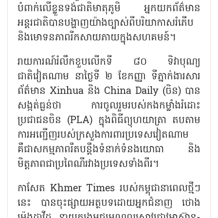
បំពាក់លើខ្លួនទង់ជាតិមាតុភូមិ អ្នកយកព័ត៌មាន
អន្តរជាតិបានបង្ហាញយ៉ាងច្បាស់ពីបរិយាកាសរំភើប
និងមោទនភាពរីកសាយភាយក្នុងសហគមន៍។
រាយការណ៍រំលឹកខួបលើកទី ៨០ ទិវាបុណ្យ
ជាតិវៀតណាម នាថ្ងៃទី ២ ខែកញ្ញា ទីភ្នាក់ងារសារ
ព័ត៌មាន Xinhua និង China Daily (ចិន) បាន
សង្កត់ធ្ងន់ថា ការចូលរួមរបស់កងកម្លាំងរំដោះ
ប្រជាជនចិន (PLA) ក្នុងពិធីព្យុហយាត្រា តបតាម
ការអញ្ជើញរបស់ក្រសួងការពារប្រទេសវៀតណាម
គឺជាសកម្មភាពរឹតបន្តឹងទំនាក់ទំនងយោធា និង
មិត្តភាពជាប្រពៃណីរវាងប្រទេសទាំងពីរ។
កាសែត Khmer Times របស់កម្ពុជានាពេលថ្មីៗ
នេះ បានចុះផ្សាយអត្ថបទដោយអ្នកជំនាញ ថោង
ម៉េងដាវីដ នាយករងមជ្ឈមណ្ឌលស្រាវជ្រាវអាស៊ាន-