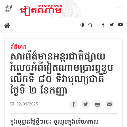
ព័ត៌មាន
សារព័ត៌មានអន្តរជាតិផ្សាយ​
រំលេចអំពីវៀតណាមប្រារព្ធខួប
លើកទី ៨០ ទិវាបុណ្យជាតិ
ថ្ងៃទី ២ ខែកញ្ញា
02/09/2025
ក្នុងប៉ុន្មានថ្ងៃថ្មីៗនេះ ចូលរួមក្នុងបរិយាកាស