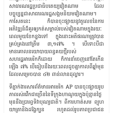
សាធារណរដ្ឋប្រជាធិបតេយ្យវៀតណាម ដែល
បច្ចុប្បន្នជាសាធារណរដ្ឋសង្គមនិយមវៀតណាម។
កាសែតនេះ ក៏បានចុះផ្សាយនូវតួលេខនៃការ
អភិវឌ្ឍន៍ដ៏គួរឲ្យកត់សម្គាល់របស់វៀតណាមក្នុងរយៈ
ពេលមួយខែកន្លងទៅ ក្នុងនោះអតិផរណាត្រូវបាន
គ្រប់គ្រងនៅត្រឹម ៣,១៧% ។ បើទោះបីជា
មានគោលនយោបាយពន្ធគយថ្មីរបស់
សហរដ្ឋអាមេរិកក៏ដោយ ក៏ការនាំចេញនៅតែកើន
ឡើង ៧% បើធៀបនឹងរយៈពេលដូចគ្នាកាលពីឆ្នាំមុន
ដែលសម្រេចបាន ៤២ ពាន់លានដុល្លារ។
ទីភ្នាក់ងារសារព័ត៌មានអាមេរិក AP បានចុះផ្សាយរូប
ភាពរស់រវើកជាច្រើននៃទីក្រុងហាណូយក្នុងប៉ុន្មានថ្ងៃ
មុននឹងប្រារព្ធទិវាបុណ្យជាតិ។ ពីការហាត់សម ព្យុហ
យាត្រានិងដង្ហែក្បួន រហូតដល់រូបភាពប្រជាជន