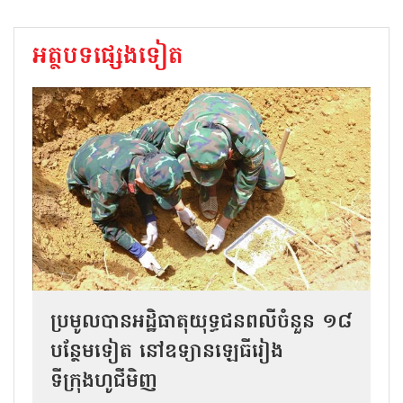
អត្ថបទផ្សេងទៀត
ប្រមូលបានអដ្ឋិធាតុយុទ្ធជនពលីចំនួន ១៨
បន្ថែមទៀត នៅឧទ្យានឡេធីរៀង
ទីក្រុងហូជីមិញ