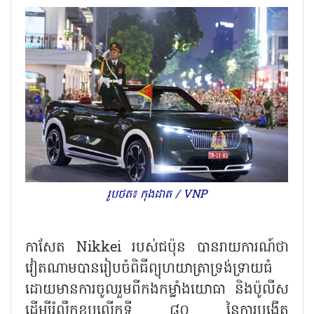
រូបថត៖ កុងដាត / VNP
កាសែត Nikkei របស់ជប៉ុន បានរាយការណ៍ថា
វៀតណាមបានរៀបចំពិធីព្យុហយាត្រាទ្រង់ទ្រាយធំ
ដោយមានការចូលរួមពីកងកម្លាំងយោធា និងប៉ូលីស
ដើម្បីរំលឹកខួបលើកទី ៨០ នៃការបង្កើត