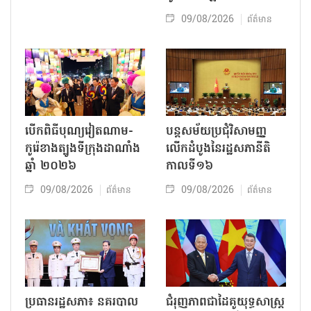
09/08/2026
ព័ត៌មាន
បើកពិធីបុណ្យវៀតណាម-
បន្តសម័យប្រជុំវិសាមញ្ញ
កូរ៉េខាងត្បូងទីក្រុងដាណាំង
លើកដំបូងនៃរដ្ឋសភានីតិ
ឆ្នាំ ២០២៦
កាលទី១៦
09/08/2026
09/08/2026
ព័ត៌មាន
ព័ត៌មាន
ប្រធានរដ្ឋសភា៖ នគរបាល
ជំរុញភាពជាដៃគូយុទ្ធសាស្ត្រ