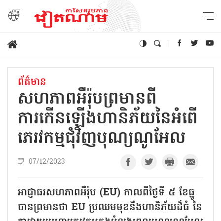
ព័ត៌មាន
សហភាពអឺរ៉ុបព្រមានពី
ការកើនឡើងហានិភ័យនៃអំពើ
ភេរវកម្មជុំវិញបុណ្យណូអែល
07/12/2023
អាជ្ញាធរសហភាពអឺរ៉ុប (EU) កាលពីថ្ងៃទី ៥ ខែធ្នូ
បានព្រមានថា EU ប្រឈមមុខនឹងហានិភ័យដ៏ធំ នៃ