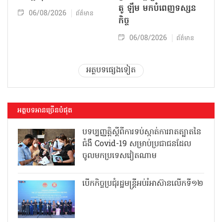
តូ ឡឹម មកបំពេញទស្សន
06/08/2026
ព័ត៌មាន
កិច្ច
06/08/2026
ព័ត៌មាន
អត្ថបទផ្សេងទៀត
អត្ថបទអានច្រើនបំផុត
បទប្បញ្ញត្តិស្តីពីការទប់ស្កាត់ការរាតត្បាតនៃ
ជំងឺ Covid-19 សម្រាប់ប្រជាជនដែល
ចូលមកប្រទេសវៀតណាម
បើកកិច្ចប្រជុំរដ្ឋមន្ត្រីអប់រំអាស៊ានលើកទី១២