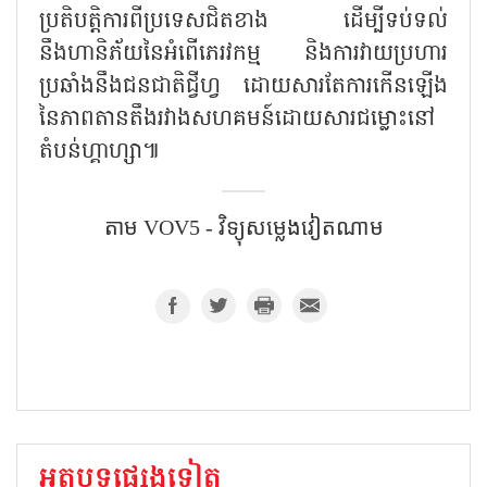
ប្រតិបត្តិការពីប្រទេសជិតខាង ដើម្បីទប់ទល់
នឹងហានិភ័យនៃអំពើភេរវកម្ម និងការវាយប្រហារ
ប្រឆាំងនឹងជនជាតិជ្វីហ្វ ដោយសារតែការកើនឡើង
នៃភាពតានតឹងរវាងសហគមន៍ដោយសារជម្លោះនៅ
តំបន់ហ្គាហ្សា៕
តាម​ VOV5 - វិទ្យុសម្លេងវៀតណាម
អត្ថបទផ្សេងទៀត