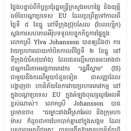
ថ្លែងបន្ទាប់ពីកិច្ចប្រជុំរដ្ឋមន្ត្រីក្រសួងមហាផ្ទៃ និងយុត្តិ
ធម៌នៃបណ្តាប្រទេស EU ដែលប្រព្រឹត្តទៅកាលពី
ថ្ងៃទី ៥ ខែធ្នូ នៅទីក្រុងប្រ៊ុចសែល (បែលហ្ស៊ិក)
ស្នងការសហភាពអឺរ៉ុបទទួលបន្ទុកកិច្ចការផ្ទៃក្នុង
លោកស្រី Ylva Johansson បានឲ្យដឹងថា ការ
វាយប្រហារដោយកាំបិតកាលពីថ្ងៃទី ២ ខែធ្នូ នៅ
ទីក្រុងប៉ារីស(បារាំង) ដែលជនល្មើសបានអះអាងថា
ជាអ្នកដើរតាមអង្គការភេរវករ “រដ្ឋអ៊ីស្លាម” (IS)
ជាមួយនឹងករណីមួយចំនួនទៀត ជាសញ្ញាដែល
បង្ហាញថា ហានិភ័យនៃការវាយប្រហារភេរវកម្ម នៅ
ក្នុងបណ្តាប្រទេស EU ក្នុងអំឡុងបុណ្យណូអែលគឺ
ខ្ពស់ណាស់។ លោកស្រី Johansson បាន
ព្រមានថា៖ “ជម្លោះរវាងអ៊ីស្រាអែល និងក្រុមហា
ម៉ាស ក៏ដូចជាការបែកបាក់គ្នានៅក្នុងសង្គម ដែល
បណ្តាលមកពីជម្លោះ បានបង្កើតឱ្យមានហានិភ័យដ៏