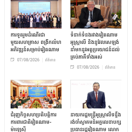
ការទូតរួមដំណើរជា
ទំនាក់ទំនងរវាងវៀតណាម
មួយសហគ្រាស ពង្រីកលំហ
អូស្ត្រាលី និងនូវែលសេឡង់
អភិវឌ្ឍន៍សម្រាប់វៀតណាម
នាំមកនូវអត្ថប្រយោជន៍ដល់
គ្រប់ភាគីទាំងអស់
07/08/2026
ព័ត៌មាន
07/08/2026
ព័ត៌មាន
ជំរុញកិច្ចសហប្រតិបត្តិការ
នាយករដ្ឋមន្ត្រីអូស្ត្រាលីទន្ទឹង
ការពារជាតិវៀតណាម-
រង់ចាំស្វាគមន៍អគ្គលេខាបក្ស
ម៉ាឡេស៊ី
ប្រធានរដ្ឋវៀតណាម លោក