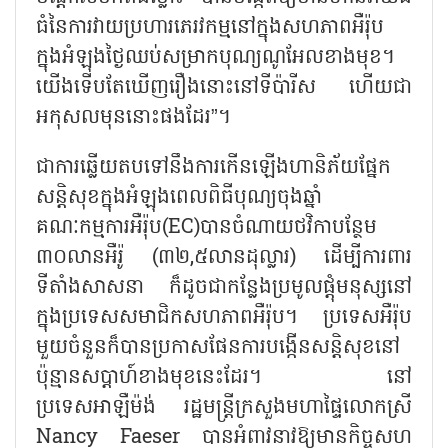
ធំនៃការវាយប្រហារភេរវកម្មនៅក្នុងសហភាពអឺរ៉ុប
ក្នុងអំឡុងថ្ងៃឈប់សម្រាកបុណ្យណូអែលខាងមុខ។
យើងទើបតែឃើញរឿងនោះនៅទីប៉ារីស ហើយជា
អកុសលមុននោះផងដែរ”។
ជាការឆ្លើយតបទៅនឹងការកើនឡើងហានិភ័យផ្នែក
សន្តិសុខក្នុងអំឡុងពេលពិធីបុណ្យចុងឆ្នាំ
គណៈកម្មការអឺរ៉ុប(EC)បានចំណាយថវិកាបន្ថែម
៣០លានអឺរ៉ូ (៣២,៥លានដុល្លារ) ដើម្បីការពារ
ទីតាំងសាសនា ក៏ដូចជាកន្លែងប្រមូលផ្តុំមនុស្សនៅ
ក្នុងប្រទេសសមាជិកសហភាពអឺរ៉ុប។ ប្រទេសអឺរ៉ុប
មួយចំនួនក៏បានប្រកាសផែនការបង្កើនសន្តិសុខនៅ
ប៉ុន្មានសប្តាហ៍ខាងមុខនេះដែរ។ នៅ
ប្រទេសអាឡឺម៉ង់ រដ្ឋមន្ត្រីក្រសួងមហាផ្ទៃលោកស្រី
Nancy Faeser បានអំពាវនាវឱ្យមានកិច្ចសហ