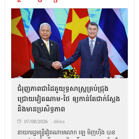
ជំរុញភាពជាដៃគូយុទ្ធសាស្ត្រគ្រប់ជ្រុង
ជ្រោយវៀតណាម-ថៃ ឲ្យកាន់តែជាក់ស្ដែង
និងមានប្រសិទ្ធភាព
07/08/2026
ព័ត៌មាន
នាយករដ្ឋមន្ត្រីវៀតណាមលោក ឡេ មិញហ៊ឹង បាន