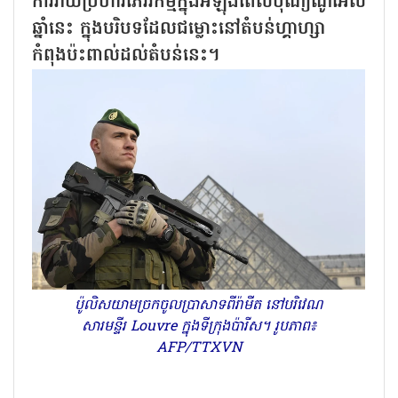
ការវាយប្រហារភេរវកម្មក្នុងអំឡុងពេលបុណ្យណូអែល
ឆ្នាំនេះ ក្នុងបរិបទដែលជម្លោះនៅតំបន់ហ្គាហ្សា
កំពុងប៉ះពាល់ដល់តំបន់នេះ។
ប៉ូលិសយាមច្រកចូលប្រាសាទពីរ៉ាមីត នៅបរិវេណ
សារមន្ទីរ Louvre ក្នុងទីក្រុងប៉ារីស។ រូបភាព៖
AFP/TTXVN