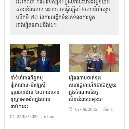
អះអាងថា ដំណើរទស្សនកិច្ចលើកនេះមានអត្ថន័យដ៏
សំខាន់ពិសេស ដោយបានធ្វើឡើងចំឱកាសរំលឹកខួប
លើកទី ៥០ នៃការបង្កើតទំនាក់ទំនងការទូត
រវាងវៀតណាមនិងថៃ។
នាំទំហំពាណិជ្ជកម្ម
វៀតណាមចាត់ទុក
វៀតណាម-ម៉ាឡេស៊ី
សហរដ្ឋអាមេរិកជាដៃគូមួយ
ឲ្យឈានដល់ ២០ពាន់លាន
ក្នុងចំណោមដៃគូ
ដុល្លារអាមេរិកក្នុងពេល
សំខាន់ឈានមុខគេ
ឆាប់ៗនេះ
07/08/2026
ព័ត៌មាន
07/08/2026
ព័ត៌មាន