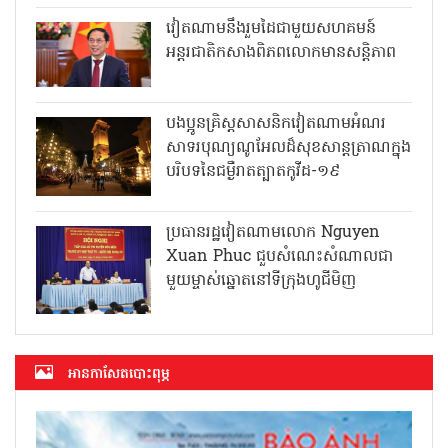
វៀតណាមនឹងរួមដៃជាមួយសហគមន៍
អន្តរជាតិកសាងពិភពលោកមានសន្តិភាព
បងប្អូនគ្រិស្តសាសនិកវៀតណាមអំណរ
សាទរបុណ្យណូអែលដ៏សុខសាន្តត្រាណក្នុង
បរិបទនៃជម្ងឺរាតត្បាតកូវីដ-១៩
ប្រធានរដ្ឋវៀតណាមលោក Nguyen
Xuan Phuc ជួបសំណេះសំណាលជា
មួយម្ចាស់ឆ្នោតនៅទីក្រុងហូជីមិញ
អាន​កាសែត​បោះពុម្ភ