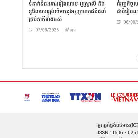
ទំនាក់ទំនងរវាងវៀតណាម អូស្ត្រាលី និង
ជំរុញកិច្ច
នូវែលសេឡង់នាំមកនូវអត្ថប្រយោជន៍ដល់
ជាតិវៀតណ
គ្រប់ភាគីទាំងអស់
06/08/
07/08/2026
ព័ត៌មាន
អ្នកផ្គត់ផ្គង់ព័ត៌មាន
ISSN : 1606 - 026