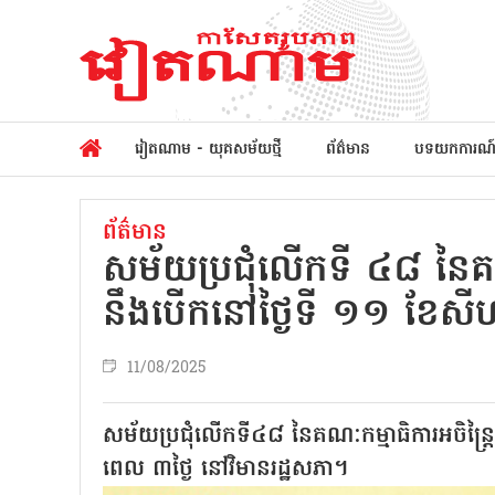
វៀតណាម - យុគសម័យថ្មី
ព័ត៌មាន
បទយកការណ
ព័ត៌មាន
សម័យប្រជុំលើកទី ៤៨ នៃគណៈ
នឹងបើកនៅថ្ងៃទី ១១ ខែសី
11/08/2025
សម័យប្រជុំលើកទី៤៨ នៃគណៈកម្មាធិការអចិន្ត្រ
ពេល ៣ថ្ងៃ នៅវិមានរដ្ឋសភា។