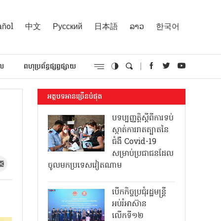
añol
中文
Русский
日本語
ລາວ
한국어
គល
ពហុប្រព័ន្ធផ្សព្វផ្សាយ
អត្ថបទអានច្រើនបំផុត
បទប្បញ្ញត្តិស្តីពីការទប់
ស្កាត់ការរាតត្បាតនៃ
ជំងឺ Covid-19
សម្រាប់ប្រជាជនដែល
ចូលមកប្រទេសវៀតណាម
បើកកិច្ចប្រជុំរដ្ឋមន្ត្រី
អប់រំអាស៊ាន
លើកទី១២