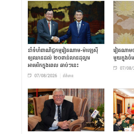
នាំទំហំពាណិជ្ជកម្មវៀតណាម-ម៉ាឡេស៊ី
វៀតណាមចា
ឲ្យឈានដល់ ២០ពាន់លានដុល្លារ
មួយក្នុង
អាមេរិកក្នុងពេល ឆាប់ៗនេះ
07/08/
07/08/2026
ព័ត៌មាន