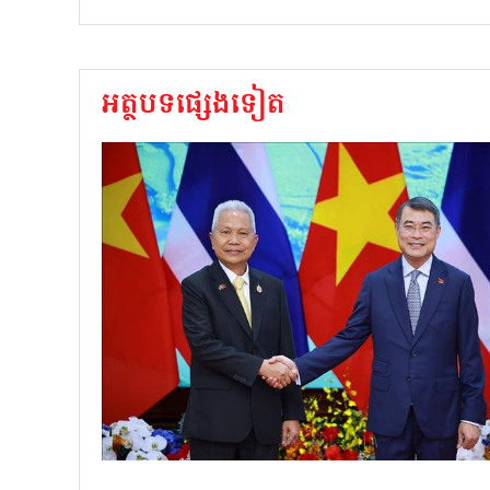
អត្ថបទផ្សេងទៀត