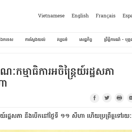
Vietnamese
English
Français
Esp
៍ឯកទេស
ការស្វែងយល់
វប្បធម៌
សេដ្ឋកិច្ច
ព្រឹត្តិការណ៍ - បុគ្
កម្មាធិការអចិន្ត្រៃយ៍រដ្ឋសភា
ហា
ៃយ៍រដ្ឋសភា នឹងបើកនៅថ្ងៃទី ១១ សីហា ហើយប្រព្រឹត្តទៅរយៈ