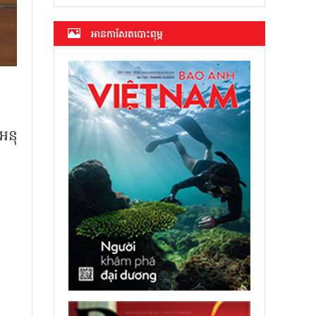
អាន​កាសែត​បោះពុម្ភ
អនុ