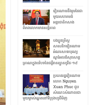
វៀតណាមនឹងរួមដៃជា
មួយសហគមន៍
អន្តរជាតិកសាង
ពិភពលោកមានសន្តិភាព
បងប្អូនគ្រិស្ត
សាសនិកវៀតណាម
អំណរសាទរបុណ្យ
ណូអែលដ៏សុខសាន្ត
ត្រាណក្នុងបរិបទនៃជម្ងឺរាតត្បាតកូវីដ-១៩
ប្រធានរដ្ឋវៀតណាម
លោក Nguyen
Xuan Phuc ជួប
សំណេះសំណាលជា
មួយម្ចាស់ឆ្នោតនៅទីក្រុងហូជីមិញ