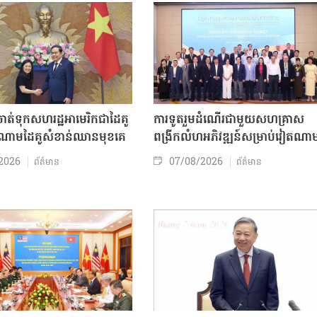
ត់ទុកសហរដ្ឋអាមេរិកជាដៃគូ
ការទូតរួមដំណើរជាមួយសហគ្រាស
ចំណោមដៃគូសំខាន់ឈានមុខគេ
ពង្រីកលំហអភិវឌ្ឍន៍សម្រាប់វៀតណា
2026
07/08/2026
ព័ត៌មាន
ព័ត៌មាន