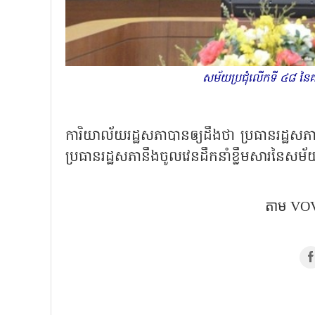
សម័យប្រជុំលើកទី ៤៨ នៃគណ
ការិយាល័យរដ្ឋសភាបានឲ្យដឹងថា ប្រធានរដ្ឋសភ
ប្រធានរដ្ឋសភានឹងចូលវេនដឹកនាំខ្លឹមសារនៃសម័យ
តាម VOV5