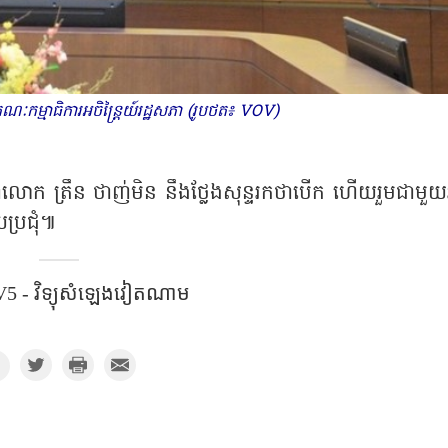
ៈកម្មាធិការអចិន្ត្រៃយ៍រដ្ឋសភា (រូបថត៖ VOV)
ាលោក ត្រឹន ថាញ់មិន នឹងថ្លែងសុន្ទរកថាបើក ហើយរួមជាមួយ
ប្រជុំ៕
​​ - វិទ្យុសំឡេងវៀតណាម​