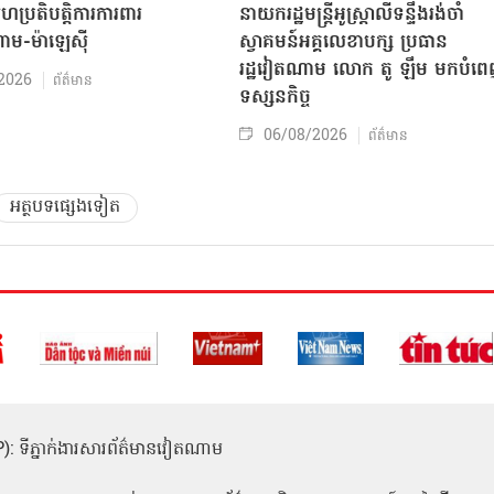
សហប្រតិបត្តិការការពារ
នាយករដ្ឋមន្ត្រីអូស្ត្រាលីទន្ទឹងរង់ចាំ
ាម-ម៉ាឡេស៊ី
ស្វាគមន៍អគ្គលេខាបក្ស ប្រធាន
រដ្ឋវៀតណាម លោក តូ ឡឹម មកបំព
2026
ព័ត៌មាន
ទស្សនកិច្ច
06/08/2026
ព័ត៌មាន
អត្ថបទផ្សេងទៀត
(ICP): ទីភ្នាក់ងារសារព័ត៌មានវៀតណាម
1