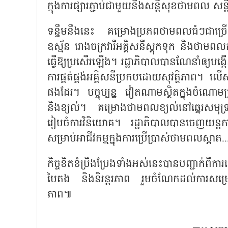
ក្នុងការផ្សារភ្ជាប់ជាមួយនឹងសន្តិសុខថាមពល សន្ត
ទន្ទឹមនឹងនេះ គម្រោងប្រភពថាមពលធំៗជាច្រ
ឧស្ម័ន រោងចក្រវារីអគ្គិសនីស្តុកទុក និងថាមព
ធ្វើឱ្យប្រសើរឡើង។ រដ្ឋាភិបាលបានណែនាំឲ្យបង្កើ
ការផ្គត់ផ្គង់អគ្គិសនីប្រកបដោយសុវត្ថិភាព
ផងដែរ។ បច្ចុប្បន្ន វៀតណាមស្ថិតក្នុងចំណោម
និងខ្យល់។ គម្រោងថាមពលខ្យល់នៅឆ្នេរសមុទ្រ 
រៀបចំការវិនិយោគ។ រដ្ឋាភិបាលបានចេញយន្ត
សម្រាប់អាជីវកម្មក្នុងការប្រើប្រាស់ថាមពលស្អាត..
កិច្ចខិតខំប្រឹងប្រែងទាំងអស់នេះបានបញ្ជាក់ពីក
បៃតង និងនិរន្តរភាព រួមចំណែកដល់ការសម្រេចនូ
ភាព៕