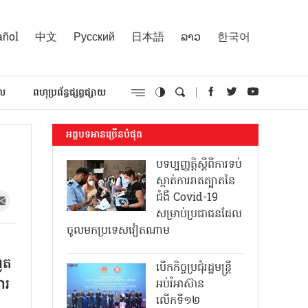
añol
中文
Русский
日本語
ລາວ
한국어
គល
ពហុប្រព័ន្ធផ្សព្វផ្សាយ
អត្ថបទអានច្រើនបំផុត
បទប្បញ្ញត្តិស្តីពីការទប់
ស្កាត់ការរាតត្បាតនៃ
ជំងឺ Covid-19
សម្រាប់ប្រជាជនដែល
ចូលមកប្រទេសវៀតណាម
ូត
បើកកិច្ចប្រជុំរដ្ឋមន្ត្រី
ារ
អប់រំអាស៊ាន
លើកទី១២