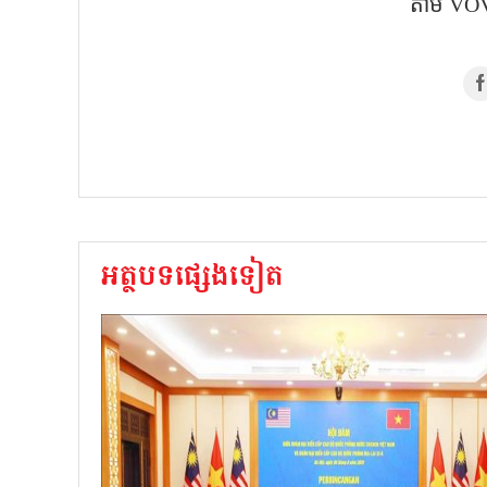
តាម VOV
អត្ថបទផ្សេងទៀត