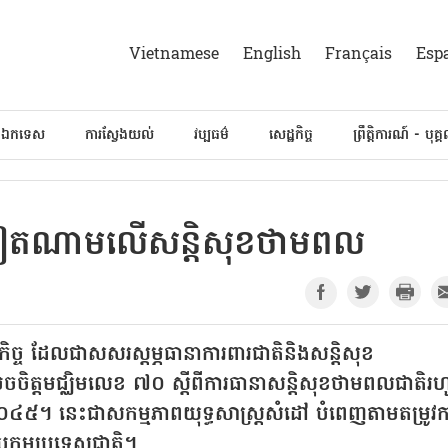
Vietnamese
English
Français
Esp
៍ឯកទេស
ការស្វែងយល់
វប្បធម៌
សេដ្ឋកិច្ច
ព្រឹត្តិការណ៍ - បុគ្
ស់វៀតណាមលើសន្តិសុខថាមពល
 ដែលជាសសរស្តម្ភធានាការពារជាតិនិងសន្តិសុខ
ចិត្តមជ្ឈិមលេខ ៧០ ស្តីពីការធានាសន្តិសុខថាមពលជាតិរហ
 ២០៤៥។ នេះជាសកម្មភាពយុទ្ធសាស្ត្រសំដៅ បំពេញតាមតម្រូវក
បកម្មប្រទេសជាតិ។