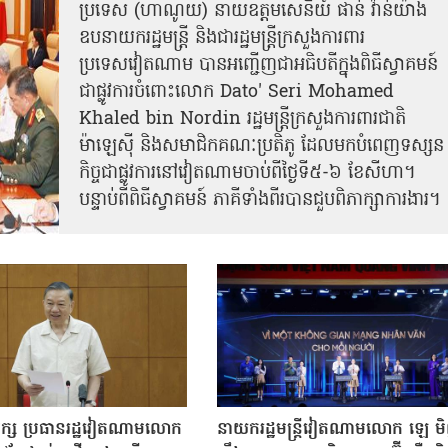
ប្រទេស (ហាណូយ) នាយឧត្តមសេនីយ៍ ផាន់ វ៉ាន់យ៉ាង
ឧបនាយករដ្ឋមន្ត្រី និងជារដ្ឋមន្ត្រីក្រសួងការពារ
ប្រទេសវៀតណាម បានអញ្ជើញជាអធិបតីក្នុងពិធីស្វាគមន៍
ជាផ្លូវការ​ចំពោះលោក Dato' Seri Mohamed
Khaled bin Nordin រដ្ឋមន្ត្រីក្រសួងការពារជាតិ
ម៉ាឡេស៊ី និងសមាជិកគណៈប្រតិភូ ដែលមកបំពេញទស្សន
កិច្ចជាផ្លូវការនៅវៀតណាមចាប់ពីថ្ងៃទី៥-៦ ខែសីហា។
បន្ទាប់ពីពិធីស្វាគមន៍ ភាគីទាំងពីរបានជួបពិភាក្សាការងារ​។
បក្ស ប្រធានរដ្ឋវៀតណាមលោក
នាយករដ្ឋមន្ត្រីវៀតណាមលោក ឡេ ម