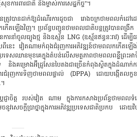
ិសុខការពារជាតិ និងម្ចាស់ការសេដ្ឋកិច្ច”។
ើនត្រូវបានដាក់ឱ្យដំណើរការដូចជា រោងចក្រថាមពលកំដៅ
លកកើតឡើងវិញ។ ប្រព័ន្ធបញ្ជូនថាមពលជាតិបន្តត្រូវបានពង្រីក
នការនាំចូលធ្យូងថ្ម និងឧស្ម័ន
LNG (ឧស្ម័នឥន្ធនៈរាវ) ដើម្បី
។ លើសពីនេះ វៀតណាមកំពុងជំរុញការអភិវឌ្ឍន៍ថាមពលកកើតឡើង
ប្រទេសឈានមុខគេក្នុងតំបន់លើសមត្ថភាពថាមពលពន្លឺព្រះអាទិ
និងគម្រោងអ៊ីដ្រូសែនបៃតងជាច្រើនកំពុងស្ថិតក្នុងដំណាក់
ការជំរុញការទិញថាមពលផ្ទាល់ (DPPA) ដោយបង្កើតលក្ខខ
.។
ារប្ដេជ្ញាចិត្ត របស់វៀត ណាម ក្នុងការកសាងប្រព័ន្ធថាមពលទ
វសេចក្តីប្រាថ្នាក្នុងការអភិវឌ្ឍប្រទេសជាតិប្រកប ដោយវិ