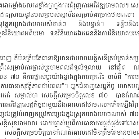
និងជាកម្លាំងចលករខ្លាំងក្លាក្នុងការជំរុញការអភិវឌ្ឍថាមពល។ សេច
ើម្បីដោះស្រាយនូវឧបសគ្គរបស់ស្ថាប័នសម្រាប់គម្រោងថាមពល។
អនុវត្តគម្រោងថាមពលសំខាន់ៗ និងបន្ទាន់។ ទន្ទឹមនឹង
ូលទុនវិនិយោគអតិបរមា ទុនវិនិយោគឯកជននិងការវិនិយោគបរ
 គឺមិនត្រឹមតែធានាឱ្យមានថាមពលអគ្គិសនីគ្រប់គ្រាន់សម្រ
ានគ្រឹះសម្រាប់ការផ្លាស់ប្តូរថាមពលដ៏ទូលំទូលាយ នៅវៀត 
 គឺការផ្លាស់ប្តូរយ៉ាងខ្លាំងក្នុងការត្រេះរិះ ចាប់ពី "ការ
្នុងការធានាសុវត្ថិភាពថាមពល"។ អ្នកជំនាញសេដ្ឋកិច្ច លោកបណ
រកត់ សម្គាល់ថា សេចក្តីសម្រេចចិត្តលេខ ៧០ បានកំណត
ារអភិវឌ្ឍសេដ្ឋកិច្ចជាមួយនឹងគោលដៅថាមពលកកើតឡើងវិញ
េងត្រូវបំពេញតម្រូវការប្រេងក្នុងស្រុកយ៉ាងហោចណាស់ ៧
សន្តិសុខថាមពល ដោយផ្លាស់ប្តូរពីការធានាការផ្គត់ផ្គង់ទៅជាស
ថា សេចក្តីសម្រេចចិត្តបានកំណត់គោលដៅមិនត្រឹមតែមានថា