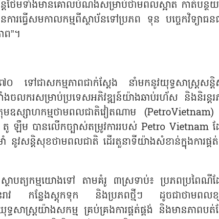
ះទេ ប៉ុន្តែថែមទាំងមានគោលបំណងសម្រាប់ថាមពលស្អាត កាត់បន្ថ
ការធ្វើសមកាលកម្មពីស្ថាប័នទៅប្រភព ទុន បច្ចេកវិទ្យាធន
ភាព”។
ខ ៧០ ទៅជាសកម្មភាពជាក់ស្តែង នាំមកនូវយុទ្ធសាស្ត្រសន្តិ
លាំងចលករសម្រាប់ប្រទេសអភិវឌ្ឍន៍យ៉ាងឆាប់រហ័ស និងនិរន្តរ
ក្រុមឧស្សាហកម្មថាមពលជាតិវៀតណាម (
PetroVietnam)
 តូ ឡឹម បានលើកច្បាស់តម្រូវការរបស់ Petro Vietnam 
ងមាំ នូវសន្តិសុខថាមពលជាតិ ដើរតួនាទីយ៉ាងសំខាន់ក្នុងការផ្គត់ផ
តិ ស្ថាបត្យកម្មយោងទៅ តាមគំរូ ៣ស្រទាប់៖ ប្រភពប្រពៃណី
រាវ កន្លែងស្តុកទុក និងប្រភពថ្មីៗ ដូចជាថាមពលខ្
ទ្ធសាស្រ្តយ៉ាងសកម្ម គ្រប់គ្រងការផ្គត់ផ្គង់ និងមានភាពបត