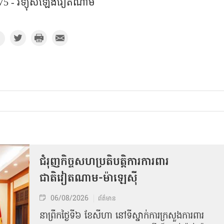
5 - វិទ្យុសំឡេងវៀតណាម
ជំរុញកិច្ចសហប្រតិបត្តិការការពារ
ជាតិវៀតណាម-ម៉ាឡេស៊ី
06/08/2026
ព័ត៌មាន
នា​ព្រឹកថ្ងៃទី៦ ខែសីហា នៅទីស្នាក់ការក្រសួងការពារ