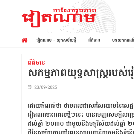
វៀតណាម - យុគសម័យថ្មី
ព័ត៌មាន
បទយកការណ
ព័ត៌មាន
សកម្មភាពយុទ្ធសាស្ត្ររប
23/09/2025
ដោយកំណត់ថា ថាមពលជាសរសៃឈាមនៃសេដ្ឋកិច្ច
វៀតណាមនាពេលថ្មីៗនេះ បានចេញសេចក្តីសម្រេច
ដល់ឆ្នាំ ២០៣០ ជាមួយនឹងចក្ខុវិស័យដល់ឆ្នាំ
ថ្មីនៃសម័យកាលជំរុញឧស្សាហូបនីយកម្មនិងទំនើ