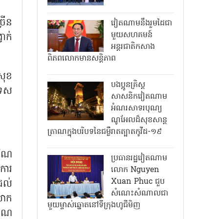
រើន
វៀតណាមនឹងរួមដៃជា
មួយសហគមន៍
វាក់
អន្តរជាតិកសាង
ពិភពលោកមានសន្តិភាព
សុខ
បងប្អូនគ្រិស្ត
ទេស
សាសនិកវៀតណាម
អំណរសាទរបុណ្យ
ណូអែលដ៏សុខសាន្ត
ត្រាណក្នុងបរិបទនៃជម្ងឺរាតត្បាតកូវីដ-១៩
ំណែ
ប្រធានរដ្ឋវៀតណាម
ការ
លោក Nguyen
Xuan Phuc ជួប
តដល់
សំណេះសំណាលជា
លោក
មួយម្ចាស់ឆ្នោតនៅទីក្រុងហូជីមិញ
គុណ