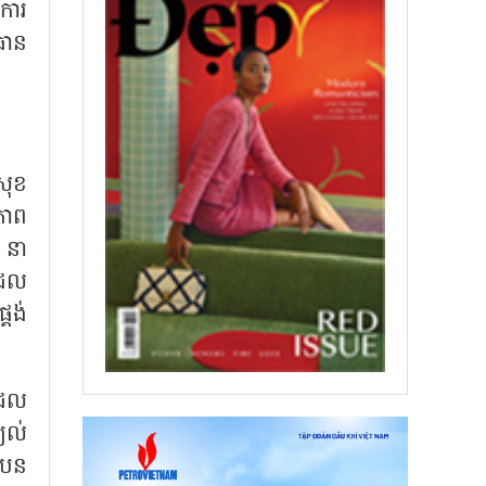
យការ
ធាន
សុខ
ភាព
 នា
ដែល
្គង់
ដែល
យល់
់បែន