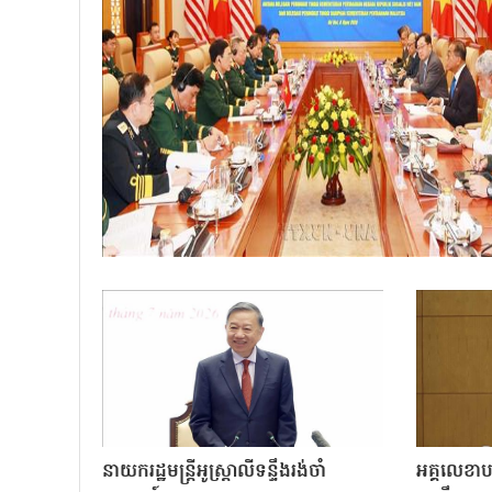
នាយករដ្ឋមន្ត្រីអូស្ត្រាលីទន្ទឹងរង់ចាំ
អគ្គលេខា