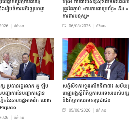
តែផ្លាស់ប្ដូរថ្មីការងារធ្វើ
ហ៊ឹង៖ ការធានាសន្តិសុខតាមអ៊ីនធឺណ
ិងរៀបចំការអភិវឌ្ឍហេដ្ឋា
ត្រូវតែភ្ជាប់ «ការការពារប្រព័ន្ធ» និង 
ធ
ការពារមនុស្ស»
2026
06/08/2026
ព័ត៌មាន
ព័ត៌មាន
ក្ស ប្រធានរដ្ឋលោក តូ ឡឹម
សន្និសីទការទូតលើកទី៣៣៖ សម័យប្រ
បញ្ជាការនៃបញ្ជាការដ្ឋាន
ពេញអង្គស្តីពីកិច្ច​ការបរទេសរបស់​បក្ស
៊ីហ្វិកនៃសហរដ្ឋអាមេរិក លោក
និងកិច្ច​ការបរទេសប្រជាជន
Paparo
05/08/2026
ព័ត៌មាន
2026
ព័ត៌មាន