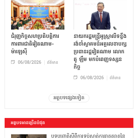
ជំរុញកិច្ចសហប្រតិបត្តិការ
នាយករដ្ឋមន្ត្រីអូស្ត្រាលីទន្ទឹង
ការពារជាតិវៀតណាម-
រង់ចាំស្វាគមន៍អគ្គលេខាបក្ស
ម៉ាឡេស៊ី
ប្រធានរដ្ឋវៀតណាម លោក
តូ ឡឹម មកបំពេញទស្សន
06/08/2026
ព័ត៌មាន
កិច្ច
06/08/2026
ព័ត៌មាន
អត្ថបទផ្សេងទៀត
អត្ថបទអានច្រើនបំផុត
បទប្បញ្ញត្តិស្តីពីការទប់ស្កាត់ការរាតត្បាតនៃ