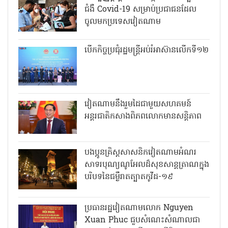
ជំងឺ Covid-19 សម្រាប់ប្រជាជនដែល
ចូលមកប្រទេសវៀតណាម
បើកកិច្ចប្រជុំរដ្ឋមន្ត្រីអប់រំអាស៊ានលើកទី១២
វៀតណាមនឹងរួមដៃជាមួយសហគមន៍
អន្តរជាតិកសាងពិភពលោកមានសន្តិភាព
បងប្អូនគ្រិស្តសាសនិកវៀតណាមអំណរ
សាទរបុណ្យណូអែលដ៏សុខសាន្តត្រាណក្នុង
បរិបទនៃជម្ងឺរាតត្បាតកូវីដ-១៩
ប្រធានរដ្ឋវៀតណាមលោក Nguyen
Xuan Phuc ជួបសំណេះសំណាលជា