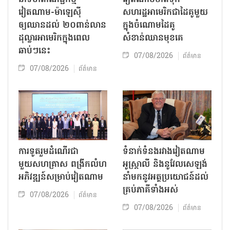
វៀតណាម-ម៉ាឡេស៊ី
សហរដ្ឋអាមេរិកជាដៃគូមួយ
ឲ្យឈានដល់ ២០ពាន់លាន
ក្នុងចំណោមដៃគូ
ដុល្លារអាមេរិកក្នុងពេល
សំខាន់ឈានមុខគេ
ឆាប់ៗនេះ
07/08/2026
ព័ត៌មាន
07/08/2026
ព័ត៌មាន
ការទូតរួមដំណើរជា
ទំនាក់ទំនងរវាងវៀតណាម
មួយសហគ្រាស ពង្រីកលំហ
អូស្ត្រាលី និងនូវែលសេឡង់
អភិវឌ្ឍន៍សម្រាប់វៀតណាម
នាំមកនូវអត្ថប្រយោជន៍ដល់
គ្រប់ភាគីទាំងអស់
07/08/2026
ព័ត៌មាន
07/08/2026
ព័ត៌មាន