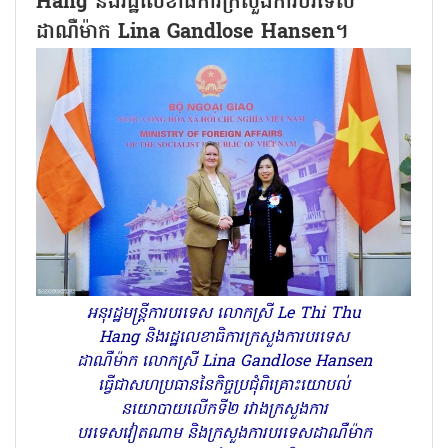
Hang និងរដ្ឋលេខាធិការក្រសួងការបរទេស
ដាណឺម៉ាក Lina Gandlose Hansen។
អនុរដ្ឋមន្ត្រីការបរទេស លោកស្រី Le Thi Thu
Hang និងរដ្ឋលេខាធិការក្រសួងការបរទេស
ដាណឺម៉ាក លោកស្រី Lina Gandlose Hansen
ធ្វើជាសហប្រធាននៃកិច្ចប្រជុំពិគ្រោះយោបល់
នយោបាយលើកទី២ រវាងក្រសួងការ
បរទេសវៀតណាម និងក្រសួងការបរទេសដាណឺម៉ាក