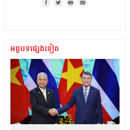
អត្ថបទផ្សេងទៀត