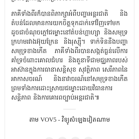
ភាគីទាំងពីរក៏បានពិភាក្សាអំពីបញ្ហាអន្តរជាតិ និង
តំបន់ដែលមានការយកចិត្តទុកដាក់ទៅវិញទៅមក
ដូចជាចំណុចក្តៅជម្លោះនៅតំបន់ហ្គាហ្សា និងសមុទ្រ
ក្រហមរវាងអ៊ុយក្រែន និងរុស្ស៊ី។ ទាក់ទិននឹងបញ្ហា
សមុទ្រខាងកើត ភាគីទាំងពីរបានសង្កត់ធ្ងន់លើការ
គាំទ្រចំពោះគោលជំហរ និងតួនាទីជាមជ្ឈភាពរបស់
អាស៊ានក្នុងការធានាសន្តិសុខ សុវត្ថិភាព សេរីភាពនៃ
អាកាសចរណ៍ និងនាវាចរណ៍នៅសមុទ្រខាងកើត
ព្រមទាំងការដោះស្រាយជម្លោះដោយវិធានការ
សន្តិភាព និងការគោរពច្បាប់អន្តរជាតិ៕
តាម VOV5 - វិទ្យុសំឡេង​វៀតណាម