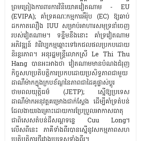
ព្រមព្រៀងការពារការវិនិយោគវៀតណាម -
EU
(EVIPA);
គាំទ្រគណៈកម្មការអឺរ៉ុប (
EC)
ឱ្យឆាប់
ដកកាតលឿង
IUU
សម្រាប់អាហារសមុទ្រនាំចេញ
របស់វៀតណាម។ ទន្ទឹមនឹងនោះ គាំទ្រវៀតណាម
អភិវឌ្ឍន៍ វារីវប្បកម្មឆ្ពោះទៅរកជលផលប្រកបដោយ
និរន្តរភាព។ អនុរដ្ឋមន្ត្រីលោកស្រី
Le Thi Thu
Hang
បានអះអាងថា វៀតណាមមានបំណងជំរុញ
កិច្ចសហប្រតិបត្តិការប្រកបដោយប្រសិទ្ធភាពជាមួយ
ដាណឺម៉ាកក្នុងក្របខ័ណ្ឌនៃភាពជាដៃគូផ្លាស់ប្តូរ
ថាមពលយុត្តិធម៌ (
JETP);
ស្នើឱ្យប្រទេស
ដាណឺម៉ាកអនុវត្តគម្រោងជាក់ស្តែង ដើម្បីគាំទ្រតំបន់
ដែលងាយរងគ្រោះដោយការប្រែប្រួលអាកាសធាតុ
ជាពិសេសតំបន់ដីសណ្ដទន្លេ
Cuu Long
។
លើសពីនេះ ភាគីទាំងពីរបានស្នើនូវសកម្មភាពសហ
ប្រតិបត្តិការថ្មីរវាងប្រទេសទាំងពីរ។