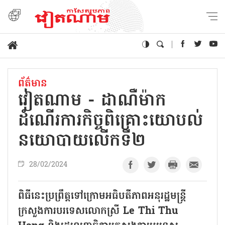
ព័ត៌មាន
វៀតណាម - ដាណឺម៉ាក
ដំណើរការកិច្ចពិគ្រោះយោបល់
នយោបាយលើកទី២
28/02/2024
ពិធីនេះប្រព្រឹត្តទៅក្រោមអធិបតីភាពអនុរដ្ឋមន្ត្រី
ក្រសួងការបរទេសលោកស្រី Le Thi Thu