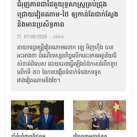
ជំរុញភាពជាដៃគូយុទ្ធសាស្ត្រគ្រប់ជ្រុង
ជ្រោយវៀតណាម-ថៃ ឲ្យកាន់តែជាក់ស្ដែង
និងមានប្រសិទ្ធភាព
07/08/2026
ព័ត៌មាន
នាយករដ្ឋមន្ត្រីវៀតណាមលោក ឡេ មិញហ៊ឹង បាន
អះអាងថា ដំណើរទស្សនកិច្ចលើកនេះមានអត្ថន័យដ៏
សំខាន់ពិសេស ដោយបានធ្វើឡើងចំឱកាសរំលឹកខួប
លើកទី ៥០ នៃការបង្កើតទំនាក់ទំនងការទូត
រវាងវៀតណាមនិងថៃ។
នាំទំហំពាណិជ្ជកម្ម
វៀតណាមចាត់ទុក