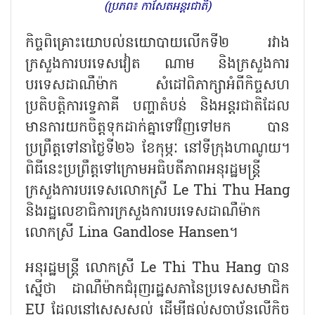
(ប្រភព៖ កាសែតអន្តរជាតិ)
កិច្ចពិគ្រោះយោបល់នយោបាយលើកទី២ រវាង
ក្រសួងការបរទេសវៀត ណាម និងក្រសួងការ
បរទេសដាណឺម៉ាក សំដៅពិភាក្សាអំពីកិច្ចសហ
ប្រតិបត្តិការទ្វេភាគី បញ្ហាតំបន់ និងអន្តរជាតិដែល
មានការយកចិត្តទុកដាក់គ្នាទៅវិញទៅមក បាន
ប្រព្រឹត្តទៅនាថ្ងៃទី២៦ ខែកុម្ភៈ នៅទីក្រុងហាណូយ។
ពិធីនេះប្រព្រឹត្តទៅក្រោមអធិបតីភាពអនុរដ្ឋមន្ត្រី
ក្រសួងការបរទេសលោកស្រី
Le Thi Thu Hang
និងរដ្ឋលេខាធិការក្រសួងការបរទេសដាណឺម៉ាក
លោកស្រី
Lina Gandlose Hansen
។
អនុរដ្ឋមន្ត្រី លោកស្រី
Le Thi Thu Hang
បាន
ស្នើថា ដាណឺម៉ាកជំរុញរដ្ឋសភានៃប្រទេសសមាជិក
EU
ដែលនៅសេសសល់ ដើម្បីផ្តល់សច្ចាប័នលើកិច្ច