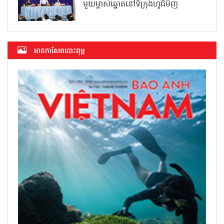
មួយម្ចាស់ឆ្នោតនៅទីក្រុងហូជីមិញ
អាន​កាសែត​បោះពុម្ភ