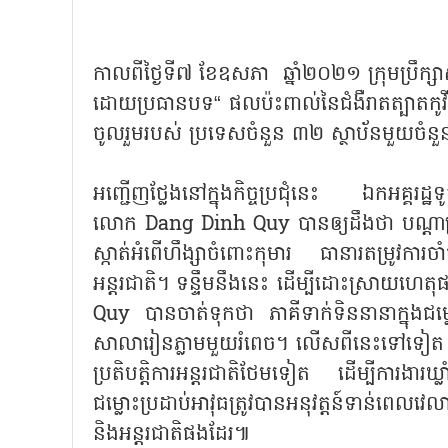
កាលពីថ្ងៃទី៧ ខែឧសភា ឆ្នាំ២០២១ ក្រុមប្រឹក្សា
ដោយប្រធានបទ“ ផលប៉ះពាល់នៃជំងឺរាតត្បាតកូវ
ចូលរួមរបស់ ប្រទេសចំនួន ៣២ ស្ថាប័នមួយចំនួន
អញ្ជើញថ្លែងនៅក្នុងកិច្ចប្រជុំនេះ ឯកអគ្គរដ
លោក Dang Dinh Quy បានឲ្យដឹងថា បណ្ដាប្រទេសក្
ស្កាត់អំពើហឹង្សាចំពោះកុមារ ធានារតម្រូវការ
អន្តរជាតិ។ ទន្ទឹមនឹងនេះ ដើម្បីដោះស្រាយ
Quy បានចាត់ទុកថា ភាគីទាក់ទិននានាក្នុងជម្លោ
សាលារៀនភ្លាមមួយរំពេច។ លើសពីនេះទៅទៀត លោកឯក
ប្រតិបត្តិការអន្តរជាតិថែមទៀត ដើម្បីការងារឃ
ជម្លោះប្រដាប់អាវុធត្រូវបានអនុវត្តន៍ទាន់ពេល
និងអន្តរជាតិផងដែរ៕