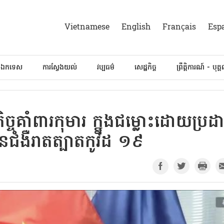
Vietnamese
English
Français
Esp
៍ឯកទេស
ការស្វែងយល់
វប្បធម៌
សេដ្ឋកិច្ច
ព្រឹត្តិការណ៍ - បុគ្
្ចគាំពារកុមារ ក្នុងជម្លោះដោយប្រដា
ជំងឺរាតត្បាតកូវីដ ១៩