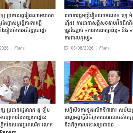
បក្ស ប្រធានរដ្ឋវៀតណាមលោក
នាយករដ្ឋមន្ត្រីវៀតណាមលោក ឡេ ម
តែផ្លាស់ប្ដូរថ្មីការងារធ្វើ
ហ៊ឹង៖ ការធានាសន្តិសុខតាមអ៊ីនធឺណ
ិងរៀបចំការអភិវឌ្ឍហេដ្ឋា
ត្រូវតែភ្ជាប់ «ការការពារប្រព័ន្ធ» និង 
ធ
ការពារមនុស្ស»
2026
06/08/2026
ព័ត៌មាន
ព័ត៌មាន
ក្ស ប្រធានរដ្ឋលោក តូ ឡឹម
សន្និសីទការទូតលើកទី៣៣៖ សម័យប្រ
បញ្ជាការនៃបញ្ជាការដ្ឋាន
ពេញអង្គស្តីពីកិច្ច​ការបរទេសរបស់​បក្ស
៊ីហ្វិកនៃសហរដ្ឋអាមេរិក លោក
និងកិច្ច​ការបរទេសប្រជាជន
Paparo