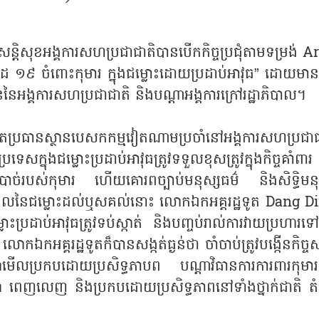
សន្តិសុខអង្គការសហប្រជាជាតិបានបើកកិច្ចប្រជុំតាមទម្រង់ A
ីដ ១៩ ចំពោះកុមារ ក្នុងជម្លោះដោយប្រដាប់អាវុធ” ដោយមាន
នៃអង្គការសហប្រជាជាតិ និងបណ្ដាអង្គការក្រៅរដ្ឋាភិបាល។
្ឋទូតប្រធានស្ថានបេសកកម្មវៀតណាមប្រចាំនៅអង្គការសហប្រជាជ
នុងជម្លោះប្រដាប់អាវុធត្រូវទទួលខុសត្រូវក្នុងកិច្ចគាំពារ
ចាំបាច់របស់កុមារ ហើយគោរពច្បាប់មនុស្សធម៌ និងសិទ្ធិមនុ
ហេតុផលនៃជម្លោះដល់ឬសគល់នោះ លោកឯកអគ្គរដ្ឋទូត Dang D
ះប្រដាប់អាវុធត្រូវទប់ស្កាត់ និងបញ្ចប់រាល់ការវាយប្រហារទ
អគ្គរដ្ឋទូតក៏បានសង្កត់ធ្ងន់ថា ចាំចាប់ត្រូវបង្កើនកិច្
្លាំមើលប្រកបដោយប្រសិទ្ធភាបព បណ្ដាវិធានការការពារកុមារក្
វេលា ពេញលេញ និងប្រកបដោយប្រសិទ្ធភាពនៅទាំងថ្នាក់ជាតិ តំ