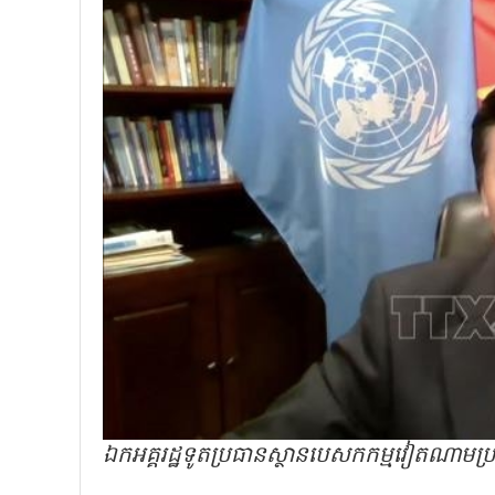
ឯកអគ្គរដ្ឋទូតប្រធានស្ថានបេសកកម្មវៀតណាម