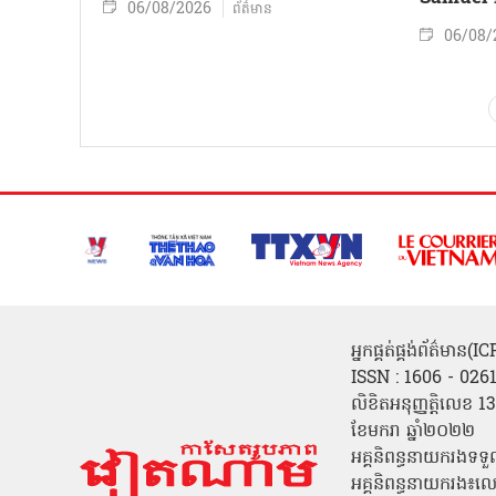
06/08/2026
ព័ត៌មាន
06/08/
អ្នកផ្គត់ផ្គង់ព័ត៌មាន
ISSN : 1606 - 026
លិខិតអនុញ្ញត្តិលេខ
ខែមករា ឆ្នាំ២០២២
អគ្គនិពន្ធនាយករងទទួ
អគ្គនិពន្ធនាយករង៖ល