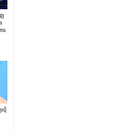
ិញ
ិត
«ការ
ជុំ