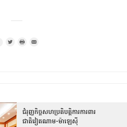
ជំរុញកិច្ចសហប្រតិបត្តិការការពារ
ជាតិវៀតណាម-ម៉ាឡេស៊ី