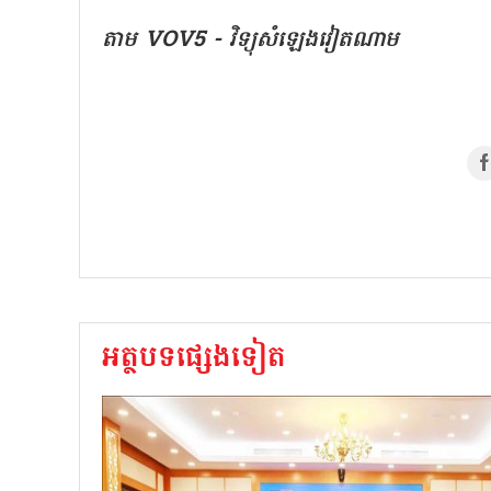
តាម VOV5 - វិទ្យុសំឡេងវៀតណាម
អត្ថបទផ្សេងទៀត