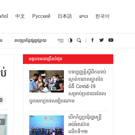
añol
中文
Русский
日本語
ລາວ
한국어
គល
ពហុប្រព័ន្ធផ្សព្វផ្សាយ
អត្ថបទអានច្រើនបំផុត
ប់
បទប្បញ្ញត្តិស្តីពីការទប់
ស្កាត់ការរាតត្បាតនៃ
ជំងឺ Covid-19
សម្រាប់ប្រជាជនដែល
ចូលមកប្រទេសវៀតណាម
បើកកិច្ចប្រជុំរដ្ឋមន្ត្រី
អប់រំអាស៊ាន
លើកទី១២