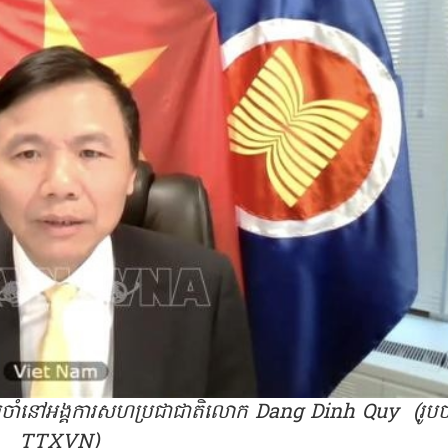
ប្រចាំនៅអង្គការសហប្រជាជាតិលោក Dang Dinh Quy (រូប
TTXVN)