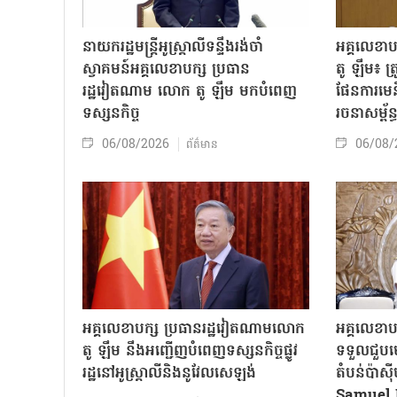
នាយករដ្ឋមន្ត្រីអូស្ត្រាលីទន្ទឹងរង់ចាំ
អគ្គលេខា
ស្វាគមន៍អគ្គលេខាបក្ស ប្រធាន
តូ ឡឹម៖ ត្រូវ
រដ្ឋវៀតណាម លោក តូ ឡឹម មកបំពេញ
ផែនការមេន
ទស្សនកិច្ច
រចនាសម្ព័ន្
06/08/2026
06/08/
ព័ត៌មាន
អគ្គលេខាបក្ស ប្រធានរដ្ឋវៀតណាមលោក
អគ្គលេខាប
តូ ឡឹម នឹងអញ្ជើញបំពេញទស្សនកិច្ចផ្លូវ
ទទួលជួបមេ
រដ្ឋនៅអូស្ត្រាលីនិងនូវែលសេឡង់
តំបន់ប៉ាស
Samuel 