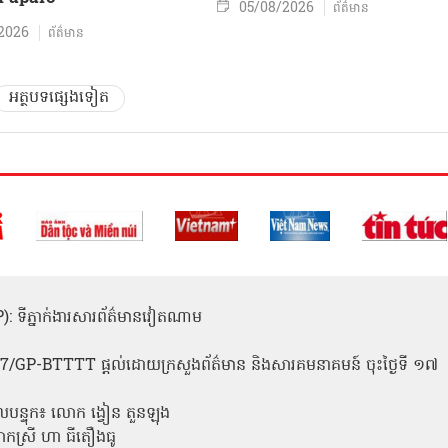
05/08/2026
ព័ត៌មាន
2026
ព័ត៌មាន
អត្ថបទផ្សេងទៀត
(ICP): ទីភ្នាក់ងារសារព័ត៌មានវៀតណាម
1
 137/GP-BTTTT ផ្តល់ដោយក្រសួងព័ត៌មាន និងសារគមនាគមន៍ ចុះថ្ងៃទី ១៧
លបន្ទុក៖ លោក ង្វៀន តួនឡុង
ោកស្រី ហា ធីតឿងធូ