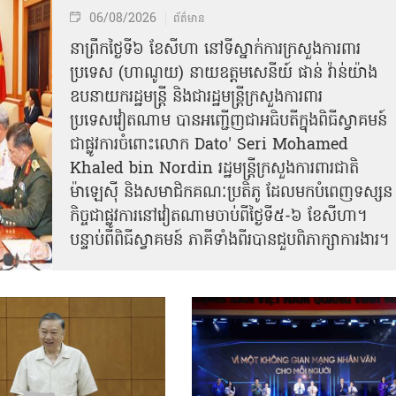
06/08/2026
ព័ត៌មាន
នា​ព្រឹកថ្ងៃទី៦ ខែសីហា នៅទីស្នាក់ការក្រសួងការពារ
ប្រទេស (ហាណូយ) នាយឧត្តមសេនីយ៍ ផាន់ វ៉ាន់យ៉ាង
ឧបនាយករដ្ឋមន្ត្រី និងជារដ្ឋមន្ត្រីក្រសួងការពារ
ប្រទេសវៀតណាម បានអញ្ជើញជាអធិបតីក្នុងពិធីស្វាគមន៍
ជាផ្លូវការ​ចំពោះលោក Dato' Seri Mohamed
Khaled bin Nordin រដ្ឋមន្ត្រីក្រសួងការពារជាតិ
ម៉ាឡេស៊ី និងសមាជិកគណៈប្រតិភូ ដែលមកបំពេញទស្សន
កិច្ចជាផ្លូវការនៅវៀតណាមចាប់ពីថ្ងៃទី៥-៦ ខែសីហា។
បន្ទាប់ពីពិធីស្វាគមន៍ ភាគីទាំងពីរបានជួបពិភាក្សាការងារ​។