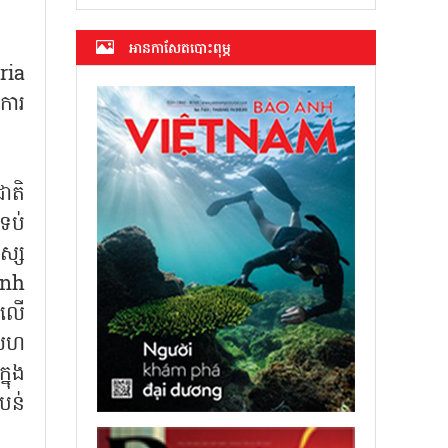
អាន​កាសែត​បោះពុម្ភ
rria
ការ
ាតិ
 ទប់
ស្ស
inh
ៅលើ
ចសហ
នុង
បន់