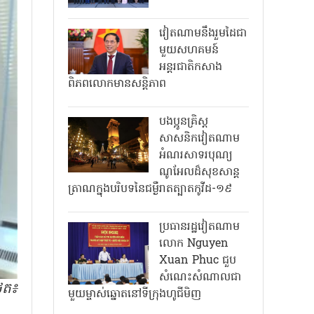
វៀតណាមនឹងរួមដៃជា
មួយសហគមន៍
អន្តរជាតិកសាង
ពិភពលោកមានសន្តិភាព
បងប្អូនគ្រិស្ត
សាសនិកវៀតណាម
អំណរសាទរបុណ្យ
ណូអែលដ៏សុខសាន្ត
ត្រាណក្នុងបរិបទនៃជម្ងឺរាតត្បាតកូវីដ-១៩
ប្រធានរដ្ឋវៀតណាម
លោក Nguyen
Xuan Phuc ជួប
សំណេះសំណាលជា
ថត៖
មួយម្ចាស់ឆ្នោតនៅទីក្រុងហូជីមិញ