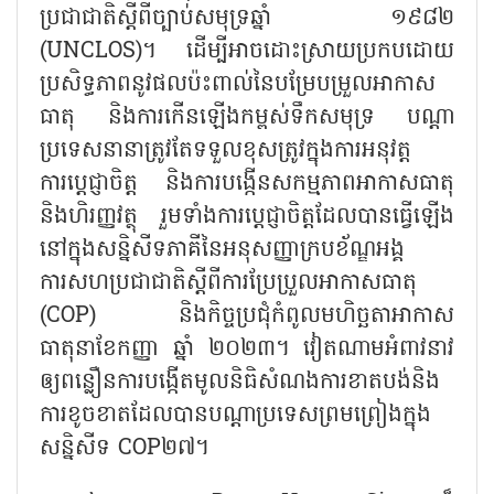
ប្រជាជាតិស្តីពីច្បាប់សមុទ្រឆ្នាំ ១៩៨២
(UNCLOS)។ ដើម្បីអាចដោះស្រាយប្រកបដោយ
ប្រសិទ្ធភាពនូវផលប៉ះពាល់នៃបម្រែបម្រួលអាកាស
ធាតុ និងការកើនឡើងកម្ពស់ទឹកសមុទ្រ បណ្តា
ប្រទេសនានាត្រូវតែទទួលខុសត្រូវក្នុងការអនុវត្ត
ការប្តេជ្ញាចិត្ត និងការបង្កើនសកម្មភាពអាកាសធាតុ
និងហិរញ្ញវត្ថុ រួមទាំងការប្តេជ្ញាចិត្តដែលបានធ្វើឡើង
នៅក្នុងសន្និសីទភាគីនៃអនុសញ្ញាក្របខ័ណ្ឌអង្គ
ការសហប្រជាជាតិស្តីពីការប្រែប្រួលអាកាសធាតុ
(COP) និងកិច្ចប្រជុំកំពូលមហិច្ឆតាអាកាស
ធាតុនាខែកញ្ញា ឆ្នាំ ២០២៣។ វៀតណាមអំពាវនាវ
ឲ្យពន្លឿនការបង្កើតមូលនិធិសំណងការខាតបង់និង
ការខូចខាតដែលបានបណ្តាប្រទេសព្រមព្រៀងក្នុង
សន្និសីទ COP២៧។