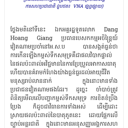
ការសហប្រជាជាតិ (រូបថត៖ VNA ផ្បព្វផ្សាយ)
ថ្លែងមតិនៅទីនេះ ឯកអគ្គរដ្ឋទូតលោក Dang
Hoang Giang ប្រធានបេសកកម្មអចិន្ត្រៃយ៍
វៀតណាមប្រចាំនៅអ.ស.ប បានសង្កត់ធ្ងន់ថា
ការកើនឡើងកម្ពស់ទឹកសមុទ្រគឺជាផលវិបាកផ្ទាល់
នៃផលប៉ះពាល់អវិជ្ជមាននៃការប្រែប្រួលអាកាសធាតុ
ហើយបានគំរាមកំហែងយ៉ាងធ្ងន់ធ្ងរដល់អាយុជីវិត
មនុស្សរាប់លាននាក់ ក្នុងនោះមានទាំង
ប្រជាជនវៀតណាមផងដែរ។ ដូច្នេះ ចាំបាច់ត្រូវ
ពិនិត្យមើលលើបញ្ហាកម្ពស់ទឹកសមុទ្រ ការខិតខំប្រឹង
ប្រែង ក៏ដូចជាវិធានការទាំងអស់ ដើម្បីដោះ
ស្រាយផលប៉ះពាល់នៃបាតុភូតនេះ ដោយផ្អែកលើ
ច្បាប់អន្តរជាតិ ក្នុងនោះមានអនុសញ្ញាអង្គការសហ