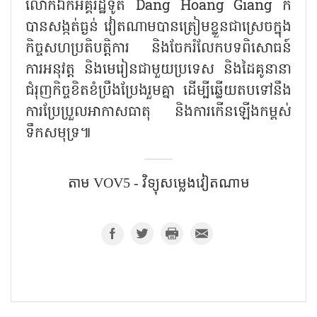
លោកឯកអគ្គរដ្ឋទូត Dang Hoang Giang ក៏
បានសង្កត់ធ្ងន់ វៀតណាមបានត្រៀមខ្លួនជាស្រេចក្នុង
កិច្ចសហប្រតិបត្តិការ និងចែករំលែកបទពិសោធន៍
ការអនុវត្ត និងមេរៀនជាមួយប្រទេស និងដៃគូនានា
ជំរុញកិច្ចខិតខំប្រឹងប្រែងរួមគ្នា ដើម្បីឆ្លើយតបទៅនឹង
ការប្រែប្រួលអាកាសធាតុ និងការកើនឡើងកម្ពស់
ទឹកសមុទ្រ៕
តាម​ VOV5 - វិទ្យុសម្លេងវៀតណាម