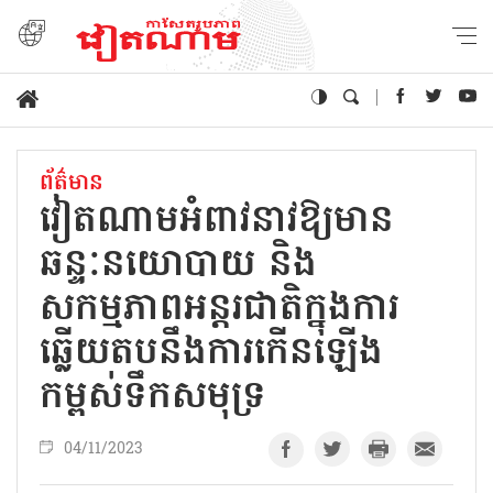
ព័ត៌មាន
វៀតណាមអំពាវនាវឱ្យមាន
ឆន្ទៈនយោបាយ និង
សកម្មភាពអន្តរជាតិក្នុងការ
ឆ្លើយតបនឹងការកើនឡើង
កម្ពស់ទឹកសមុទ្រ
04/11/2023