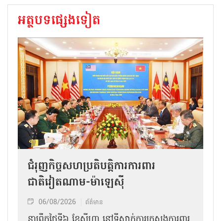
អត្ថបទផ្សេងទៀត
ជំរុញកិច្ចសហប្រតិបត្តិការការពារ
ជាតិវៀតណាម-ម៉ាឡេស៊ី
06/08/2026
ព័ត៌មាន
នា​ព្រឹកថ្ងៃទី៦ ខែសីហា នៅទីស្នាក់ការក្រសួងការពារ