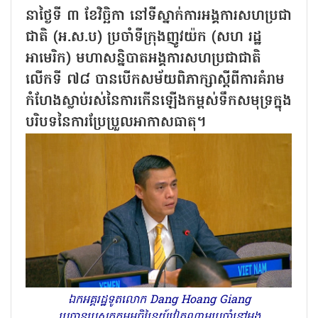
នាថ្ងៃទី ៣ ខែវិច្ឆិកា នៅទីស្នាក់ការអង្គការសហប្រជា
ជាតិ (អ.ស.ប) ប្រចាំទីក្រុងញូវយ៉ក (សហ រដ្ឋ
អាមេរិក) មហាសន្និបាតអង្គការសហប្រជាជាតិ
លើកទី ៧៨ បានបើកសម័យពិភាក្សាស្តីពីការគំរាម
កំហែងស្លាប់រស់នៃការកើនឡើងកម្ពស់ទឹកសមុទ្រក្នុង
បរិបទនៃការប្រែប្រួលអាកាសធាតុ។
ឯកអគ្គរដ្ឋទូតលោក Dang Hoang Giang
ប្រធានបេសកកម្មអចិន្ត្រៃយ៍វៀតណាមប្រចាំនៅអង្គ