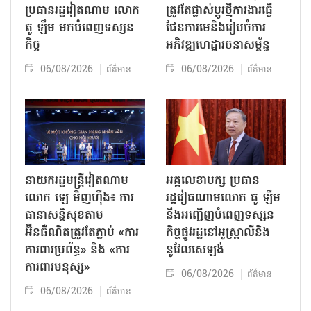
ប្រធានរដ្ឋវៀតណាម លោក
ត្រូវតែផ្លាស់ប្ដូរថ្មីការងារធ្វើ
តូ ឡឹម មកបំពេញទស្សន
ផែនការមេនិងរៀបចំការ
កិច្ច
អភិវឌ្ឍហេដ្ឋារចនាសម្ព័ន្ធ
06/08/2026
06/08/2026
ព័ត៌មាន
ព័ត៌មាន
នាយករដ្ឋមន្ត្រីវៀតណាម
អគ្គលេខាបក្ស ប្រធាន
លោក ឡេ មិញហ៊ឹង៖ ការ
រដ្ឋវៀតណាមលោក តូ ឡឹម
ធានាសន្តិសុខតាម
នឹងអញ្ជើញបំពេញទស្សន
អ៊ីនធឺណិតត្រូវតែភ្ជាប់ «ការ
កិច្ចផ្លូវរដ្ឋនៅអូស្ត្រាលីនិង
ការពារប្រព័ន្ធ» និង «ការ
នូវែលសេឡង់
ការពារមនុស្ស»
06/08/2026
ព័ត៌មាន
06/08/2026
ព័ត៌មាន