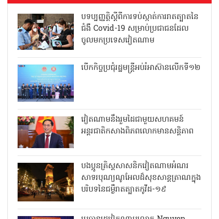
បទប្បញ្ញត្តិស្តីពីការទប់ស្កាត់ការរាតត្បាតនៃ
ជំងឺ Covid-19 សម្រាប់ប្រជាជនដែល
ចូលមកប្រទេសវៀតណាម
បើកកិច្ចប្រជុំរដ្ឋមន្ត្រីអប់រំអាស៊ានលើកទី១២
វៀតណាមនឹងរួមដៃជាមួយសហគមន៍
អន្តរជាតិកសាងពិភពលោកមានសន្តិភាព
បងប្អូនគ្រិស្តសាសនិកវៀតណាមអំណរ
សាទរបុណ្យណូអែលដ៏សុខសាន្តត្រាណក្នុង
បរិបទនៃជម្ងឺរាតត្បាតកូវីដ-១៩