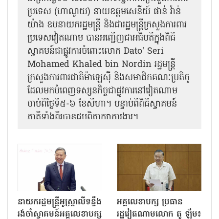
ប្រទេស (ហាណូយ) នាយឧត្តមសេនីយ៍ ផាន់ វ៉ាន់
យ៉ាង ឧបនាយករដ្ឋមន្ត្រី និងជារដ្ឋមន្ត្រីក្រសួងការពារ
ប្រទេសវៀតណាម បានអញ្ជើញជាអធិបតីក្នុងពិធី
ស្វាគមន៍ជាផ្លូវការ​ចំពោះលោក Dato' Seri
Mohamed Khaled bin Nordin រដ្ឋមន្ត្រី
ក្រសួងការពារជាតិម៉ាឡេស៊ី និងសមាជិកគណៈប្រតិភូ
ដែលមកបំពេញទស្សនកិច្ចជាផ្លូវការនៅវៀតណាម
ចាប់ពីថ្ងៃទី៥-៦ ខែសីហា។ បន្ទាប់ពីពិធីស្វាគមន៍
ភាគីទាំងពីរបានជួបពិភាក្សាការងារ​។
នាយករដ្ឋមន្ត្រីអូស្ត្រាលីទន្ទឹង
អគ្គលេខាបក្ស ប្រធាន
រង់ចាំស្វាគមន៍អគ្គលេខាបក្ស
រដ្ឋវៀតណាមលោក តូ ឡឹម៖