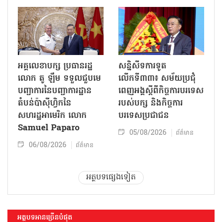
អគ្គលេខាបក្ស ប្រធានរដ្ឋ
សន្និសីទការទូត
លោក តូ ឡឹម ទទួលជួបមេ
លើកទី៣៣៖ សម័យប្រជុំ
បញ្ជាការនៃបញ្ជាការដ្ឋាន
ពេញអង្គស្តីពីកិច្ច​ការបរទេស
តំបន់ប៉ាស៊ីហ្វិកនៃ
របស់​បក្ស និងកិច្ច​ការ
សហរដ្ឋអាមេរិក លោក
បរទេសប្រជាជន
Samuel Paparo
05/08/2026
ព័ត៌មាន
06/08/2026
ព័ត៌មាន
អត្ថបទផ្សេងទៀត
អត្ថបទអានច្រើនបំផុត