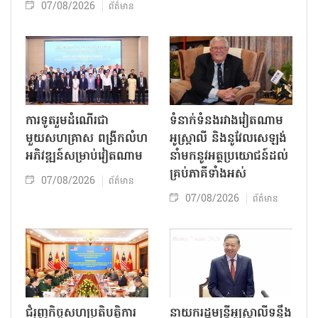
07/08/2026
ព័ត៌មាន
ការទូតរួមដំណើរជា
ទំនាក់ទំនងរវាងវៀតណាម
មួយសហគ្រាស ពង្រីកលំហ
អូស្ត្រាលី និងនូវែលសេឡង់
អភិវឌ្ឍន៍សម្រាប់វៀតណាម
នាំមកនូវអត្ថប្រយោជន៍ដល់
គ្រប់ភាគីទាំងអស់
07/08/2026
ព័ត៌មាន
07/08/2026
ព័ត៌មាន
ជំរុញកិច្ចសហប្រតិបត្តិការ
នាយករដ្ឋមន្ត្រីអូស្ត្រាលីទន្ទឹង