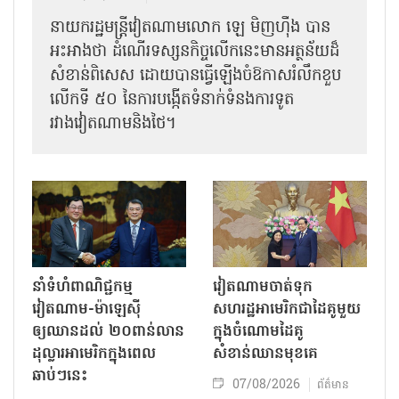
នាយករដ្ឋមន្ត្រីវៀតណាមលោក ឡេ មិញហ៊ឹង បាន
អះអាងថា ដំណើរទស្សនកិច្ចលើកនេះមានអត្ថន័យដ៏
សំខាន់ពិសេស ដោយបានធ្វើឡើងចំឱកាសរំលឹកខួប
លើកទី ៥០ នៃការបង្កើតទំនាក់ទំនងការទូត
រវាងវៀតណាមនិងថៃ។
នាំទំហំពាណិជ្ជកម្ម
វៀតណាមចាត់ទុក
វៀតណាម-ម៉ាឡេស៊ី
សហរដ្ឋអាមេរិកជាដៃគូមួយ
ឲ្យឈានដល់ ២០ពាន់លាន
ក្នុងចំណោមដៃគូ
ដុល្លារអាមេរិកក្នុងពេល
សំខាន់ឈានមុខគេ
ឆាប់ៗនេះ
07/08/2026
ព័ត៌មាន