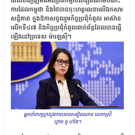
ពេលបញ្ចេញមតិអំពីប្រតិកម្មរបស់វៀតណាមចំពោះ
ការដែលកម្ពុជា និងថៃបានចុះហត្ថលេខាលើឯកសារ
សន្តិភាព ក្នុងឱកាសចូលរួមកិច្ចប្រជុំកំពូល អាស៊ាន
លើកទី៤៧ និងកិច្ចប្រជុំកំពូលពាក់ព័ន្ធដែលបានធ្វើ
ឡើងនៅប្រទេស ម៉ាឡេស៊ី។
អ្នកនាំពាក្យក្រសួងការបរទេសវៀតណាម លោកស្រី
ហ្វាម ធូ ហាំង។