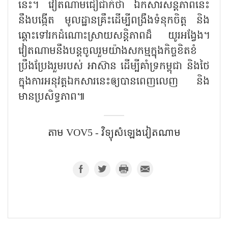
នេះ។ វៀតណាមជឿជាក់ថា ឯកសារសន្តិភាពនេះ
នឹងបង្កើត មូលដ្ឋានគ្រឹះដើម្បីពង្រឹងទំនុកចិត្ត និង
ឆ្ពោះទៅរកដំណោះស្រាយសន្តិភាពដ៏ យូរអង្វែង។
វៀតណាមនឹងបន្តចូលរួមយ៉ាងសកម្មក្នុងកិច្ចខិតខំ
ប្រឹងប្រែងរួមរបស់ អាស៊ាន ដើម្បីគាំទ្រកម្ពុជា និងថៃ
ក្នុងការអនុវត្តឯកសារនេះឲ្យបានពេញលេញ និង
មានប្រសិទ្ធភាព៕
តាម​ VOV5​ - វិទ្យុសំឡេងវៀតណាម​