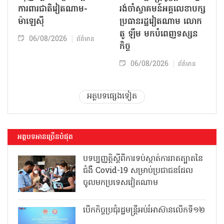
ការពារជាតិវៀតណាម-
រង់ចាំស្វាគមន៍អគ្គលេខាបក្ស
ម៉ាឡេស៊ី
ប្រធានរដ្ឋវៀតណាម លោក
តូ ឡឹម មកបំពេញទស្សន
06/08/2026
ព័ត៌មាន
កិច្ច
06/08/2026
ព័ត៌មាន
អត្ថបទផ្សេងទៀត
អត្ថបទអានច្រើនបំផុត
បទប្បញ្ញត្តិស្តីពីការទប់ស្កាត់ការរាតត្បាតនៃ
ជំងឺ Covid-19 សម្រាប់ប្រជាជនដែល
ចូលមកប្រទេសវៀតណាម
បើកកិច្ចប្រជុំរដ្ឋមន្ត្រីអប់រំអាស៊ានលើកទី១២