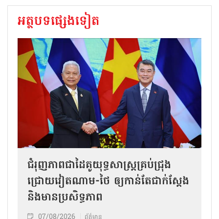
អត្ថបទផ្សេងទៀត
ជំរុញភាពជាដៃគូយុទ្ធសាស្ត្រគ្រប់ជ្រុង
ជ្រោយវៀតណាម-ថៃ ឲ្យកាន់តែជាក់ស្ដែង
និងមានប្រសិទ្ធភាព
07/08/2026
ព័ត៌មាន