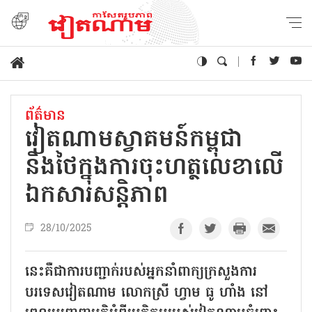
ព័ត៌មាន
វៀតណាមស្វាគមន៍កម្ពុជា
និងថៃក្នុងការចុះហត្ថលេខាលើ
ឯកសារសន្តិភាព
28/10/2025
នេះគឺជាការបញ្ជាក់របស់អ្នកនាំពាក្យក្រសួងការ
បរទេសវៀតណាម លោកស្រី ហ្វាម ធូ ហាំង នៅ