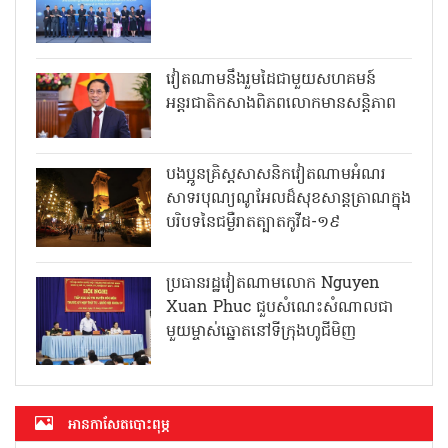
វៀតណាមនឹងរួមដៃជាមួយសហគមន៍
អន្តរជាតិកសាងពិភពលោកមានសន្តិភាព
បងប្អូនគ្រិស្តសាសនិកវៀតណាមអំណរ
សាទរបុណ្យណូអែលដ៏សុខសាន្តត្រាណក្នុង
បរិបទនៃជម្ងឺរាតត្បាតកូវីដ-១៩
ប្រធានរដ្ឋវៀតណាមលោក Nguyen
Xuan Phuc ជួបសំណេះសំណាលជា
មួយម្ចាស់ឆ្នោតនៅទីក្រុងហូជីមិញ
អាន​កាសែត​បោះពុម្ភ