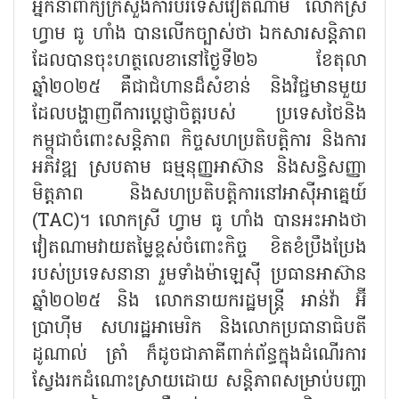
អ្នកនាំពាក្យក្រសួងការបរទេសវៀតណាម លោកស្រី
ហ្វាម ធូ ហាំង បានលើកច្បាស់ថា ឯកសារសន្តិភាព
ដែលបានចុះហត្ថលេខានៅថ្ងៃទី២៦ ខែតុលា
ឆ្នាំ២០២៥ គឺជាជំហានដ៏សំខាន់ និងវិជ្ជមានមួយ
ដែលបង្ហាញពីការប្តេជ្ញាចិត្តរបស់ ប្រទេសថៃនិង
កម្ពុជាចំពោះសន្តិភាព កិច្ចសហប្រតិបត្តិការ និងការ
អភិវឌ្ឍ ស្របតាម ធម្មនុញ្ញអាស៊ាន និងសន្ធិសញ្ញា
មិត្តភាព និងសហប្រតិបត្តិការនៅអាស៊ីអាគ្នេយ៍
(
TAC)។ លោកស្រី ហ្វាម ធូ ហាំង បានអះអាងថា
វៀតណាមវាយតម្លៃខ្ពស់ចំពោះកិច្ច ខិតខំប្រឹងប្រែង
របស់ប្រទេសនានា រួមទាំងម៉ាឡេស៊ី ប្រធានអាស៊ាន
ឆ្នាំ២០២៥ និង លោកនាយករដ្ឋមន្ត្រី អាន់វ៉ា អ៊ី
ប្រាហ៊ីម សហរដ្ឋអាមេរិក និងលោកប្រធានាធិបតី
ដូណាល់ ត្រាំ ក៏ដូចជាភាគីពាក់ព័ន្ធក្នុងដំណើរការ
ស្វែងរកដំណោះស្រាយដោយ សន្តិភាពសម្រាប់បញ្ហា