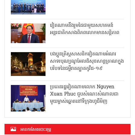
វៀតណាមនឹងរួមដៃជាមួយសហគមន៍
អន្តរជាតិកសាងពិភពលោកមានសន្តិភាព
បងប្អូនគ្រិស្តសាសនិកវៀតណាមអំណរ
សាទរបុណ្យណូអែលដ៏សុខសាន្តត្រាណក្នុង
បរិបទនៃជម្ងឺរាតត្បាតកូវីដ-១៩
ប្រធានរដ្ឋវៀតណាមលោក Nguyen
Xuan Phuc ជួបសំណេះសំណាលជា
មួយម្ចាស់ឆ្នោតនៅទីក្រុងហូជីមិញ
អាន​កាសែត​បោះពុម្ភ