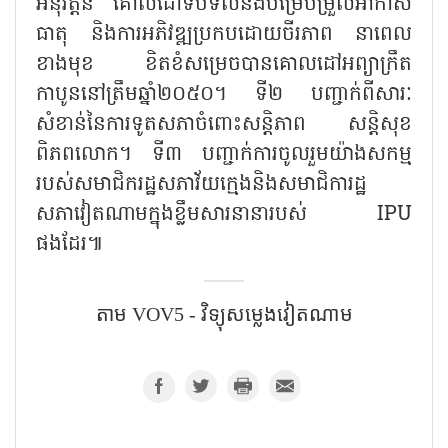
អនុវត្តន៍ គោលដៅទប់ទល់នឹងបម្រែបម្រួលអាកាស
ធាតុ និងការអភិវឌ្ឍប្រកបដោយចីរភាព នាពេល
ខាងមុខ ខិតខំសម្រេចបានគោលដៅអព្យាក្រឹត
កាបូននៅត្រឹមឆ្នាំ២០៥០។ ទី២ បញ្ជាក់ពីសារៈ
សំខាន់នៃការទូតសភាចំពោះសន្តិភាព សន្តិសុខ
ពិភពលោក។ ទី៣ បញ្ជាក់ការចូលរួមយ៉ាងសកម្ម
របស់សមាជិករដ្ឋសភាវ័យក្មេងនិងសមាជិការដ្ឋ
សភាវៀតណាមក្នុងខ្លឹមសារនានារបស់ IPU
ផងដែរ៕
តាម​ VOV5 - វិទ្យុសម្លេងវៀតណាម