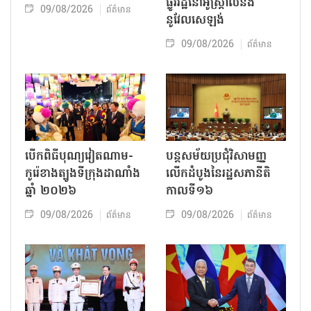
ផ្លូវរដ្ឋនៅអូស្ត្រាលីនិង
09/08/2026
ព័ត៌មាន
នូវែលសេឡង់
09/08/2026
ព័ត៌មាន
បើកពិធីបុណ្យវៀតណាម-
បន្តសម័យប្រជុំវិសាមញ្ញ
កូរ៉េខាងត្បូងទីក្រុងដាណាំង
លើកដំបូងនៃរដ្ឋសភានីតិ
ឆ្នាំ ២០២៦
កាលទី១៦
09/08/2026
09/08/2026
ព័ត៌មាន
ព័ត៌មាន