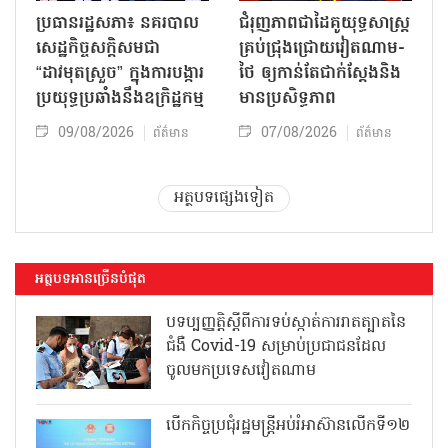
ប្រធានរដ្ឋសភា៖ នគរបាល
ជំរុញភាពជាដៃគូយុទ្ធសាស្ត្រ
សេដ្ឋកិច្ចសក្តិសមជា
គ្រប់ជ្រុងជ្រោយវៀតណាម-
“ដាវមុតស្រួច” ក្នុងការបង្ការ
ថៃ ឲ្យកាន់តែជាក់ស្ដែងនិង
ប្រយុទ្ធប្រឆាំងនឹងឧក្រិដ្ឋកម្ម
មានប្រសិទ្ធភាព
09/08/2026
07/08/2026
ព័ត៌មាន
ព័ត៌មាន
អត្ថបទផ្សេងទៀត
អត្ថបទអានច្រើនបំផុត
បទប្បញ្ញត្តិស្តីពីការទប់ស្កាត់ការរាតត្បាតនៃ
ជំងឺ Covid-19 សម្រាប់ប្រជាជនដែល
ចូលមកប្រទេសវៀតណាម
បើកកិច្ចប្រជុំរដ្ឋមន្ត្រីអប់រំអាស៊ានលើកទី១២