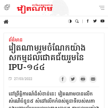
ព័ត៌មាន
វៀតណាមរួមចំណែកយ៉ាង
សកម្មដល់ជោគជ័យរួមនៃ
IPU-១៤៤
27/03/2022
នៅព្រឹត្តិការណ៍ដ៏សំខាន់នេះ វៀតណាមបានលើក
សំណើចំនួន៥ សំដៅលើកកំពស់តួនាទីរបស់សភា