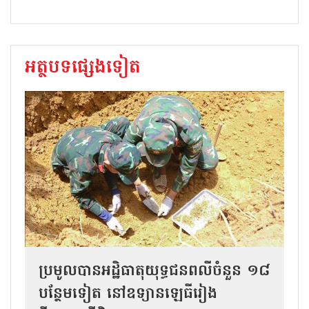
អត្ថបទផ្សេងទៀត
ប្រមូលបានអដ្ឋិធាតុយុទ្ធជនពលីចំនួន ១៨
បន្ថែមទៀត នៅឧទ្យានឡេធីរៀង