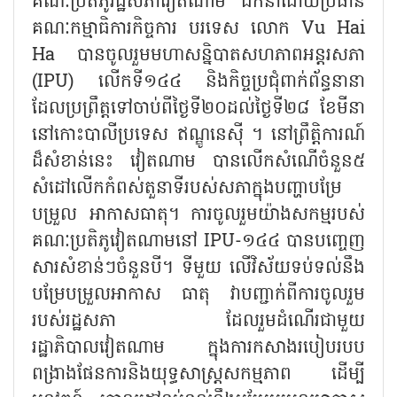
គណៈប្រតិភូរដ្ឋសភាវៀតណាម ដឹកនាំដោយប្រធាន
គណៈកម្មាធិការកិច្ចការ បរទេស លោក Vu Hai
Ha បានចូលរួមមហាសន្និបាតសហភាពអន្តរសភា
(IPU) លើកទី១៤៤ និងកិច្ចប្រជុំពាក់ព័ន្ធនានា
ដែលប្រព្រឹត្តទៅចាប់ពីថ្ងៃទី២០ដល់ថ្ងៃទី២៨ ខែមីនា
នៅកោះបាលីប្រទេស ឥណ្ឌូនេស៊ី ។ នៅព្រឹត្តិការណ៍
ដ៏សំខាន់នេះ វៀតណាម បានលើកសំណើចំនួន៥
សំដៅលើកកំពស់តួនាទីរបស់សភាក្នុងបញ្ហាបម្រែ
បម្រួល អាកាសធាតុ។ ការចូលរួមយ៉ាងសកម្មរបស់
គណៈប្រតិភូវៀតណាមនៅ IPU-១៤៤ បានបញ្ចេញ
សារ
សំខាន់ៗចំនួនបី។ ទីមួយ លើវិស័យទប់ទល់នឹង
បម្រែបម្រួលអាកាស ធាតុ វាបញ្ជាក់ពីការចូលរួម
របស់រដ្ឋសភា ដែលរួមដំណើរជាមួយ
រដ្ឋាភិបាលវៀតណាម ក្នុងការកសាងរបៀបរបប
ពង្រាងផែនការនិងយុទ្ធសាស្ត្រសកម្មភាព ដើម្បី