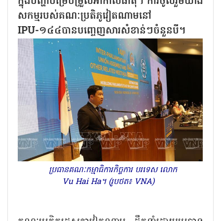
ក្នុងបញ្ហាបម្រែបម្រួលអាកាសធាតុ។ ការចូលរួមយ៉ាង
សកម្មរបស់គណៈប្រតិភូវៀតណាមនៅ
IPU-១៤៤បានបញ្ចេញសារសំខាន់ៗចំនួនបី។
ប្រធានគណៈកម្មាធិការកិច្ចការ បរទេស លោក
Vu Hai Ha។ (រូបថត៖ VNA)