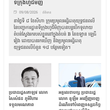
ទីក្រុងហូជីមិញ
09/08/2026
ព័ត៌មាន
នាថ្ងៃទី ៨ ខែសីហា ក្រុមប្រមូលអដ្ឋិធាតុយុទ្ធជនពលី
នៃបញ្ជាការដ្ឋានទីក្រុងហូជីមិញបានបន្តបើកទូលាយ
តំបន់ស្វែងរករបស់ខ្លួននៅក្នុងតំបន់ B នៃឧទ្យាន ឡេធី
រៀង ដោយបានរកឃើញ និងប្រមូលអដ្ឋិធាតុ
យុទ្ធជនពលីចំនួន ១៨ បន្ថែមទៀត។
ប្រធានរដ្ឋសភាឡាវ លោក
អគ្គលេខាបក្ស ប្រធានរដ្ឋ
សៃសំផន ភូមិវិហារ
លោក តូឡឹម អញ្ជើញចេញ
ទទួលមរណភាព
ដំណើរទៅបំពេញទស្សនកិច្ច