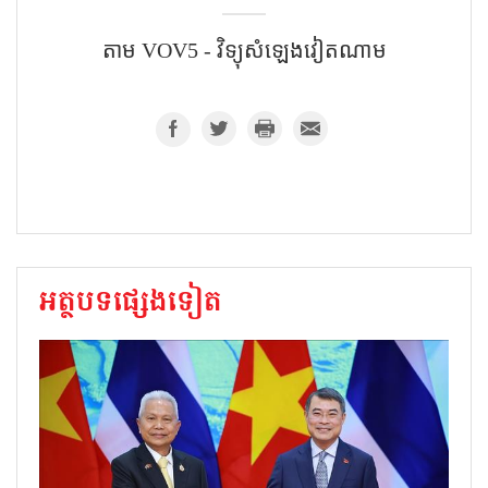
តាម VOV5 - វិទ្យុសំឡេង​វៀតណាម
អត្ថបទផ្សេងទៀត