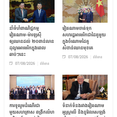
នាំទំហំពាណិជ្ជកម្ម
វៀតណាមចាត់ទុក
វៀតណាម-ម៉ាឡេស៊ី
សហរដ្ឋអាមេរិកជាដៃគូមួយ
ឲ្យឈានដល់ ២០ពាន់លាន
ក្នុងចំណោមដៃគូ
ដុល្លារអាមេរិកក្នុងពេល
សំខាន់ឈានមុខគេ
ឆាប់ៗនេះ
07/08/2026
ព័ត៌មាន
07/08/2026
ព័ត៌មាន
ការទូតរួមដំណើរជា
ទំនាក់ទំនងរវាងវៀតណាម
មួយសហគ្រាស ពង្រីកលំហ
អូស្ត្រាលី និងនូវែលសេឡង់