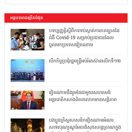
អត្ថបទអានច្រើនបំផុត
បទប្បញ្ញត្តិស្តីពីការទប់ស្កាត់ការរាតត្បាតនៃ
ជំងឺ Covid-19 សម្រាប់ប្រជាជនដែល
ចូលមកប្រទេសវៀតណាម
បើកកិច្ចប្រជុំរដ្ឋមន្ត្រីអប់រំអាស៊ានលើកទី១២
វៀតណាមនឹងរួមដៃជាមួយសហគមន៍
អន្តរជាតិកសាងពិភពលោកមានសន្តិភាព
បងប្អូនគ្រិស្តសាសនិកវៀតណាមអំណរ
សាទរបុណ្យណូអែលដ៏សុខសាន្តត្រាណក្នុង