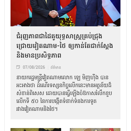
ជំរុញភាពជាដៃគូយុទ្ធសាស្ត្រគ្រប់ជ្រុង
ជ្រោយវៀតណាម-ថៃ ឲ្យកាន់តែជាក់ស្ដែង
និងមានប្រសិទ្ធភាព
07/08/2026
ព័ត៌មាន
នាយករដ្ឋមន្ត្រីវៀតណាមលោក ឡេ មិញហ៊ឹង បាន
អះអាងថា ដំណើរទស្សនកិច្ចលើកនេះមានអត្ថន័យដ៏
សំខាន់ពិសេស ដោយបានធ្វើឡើងចំឱកាសរំលឹកខួប
លើកទី ៥០ នៃការបង្កើតទំនាក់ទំនងការទូត
រវាងវៀតណាមនិងថៃ។