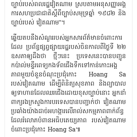
ច្បាប់របស់ពលរដ្ឋវៀតណាម ស្របតាមអនុសញ្ញាអង្គ
ការសហប្រជាជាតិស្តីពីច្បាប់សមុទ្រឆ្នាំ ១៩៨២ និង
ច្បាប់របស់ វៀតណាម
”
។
ឆ្លើយតបនឹងសំណួររបស់អ្នកសារព័ត៌មានចំពោះការ
ដែល ប្រព័ន្ធផ្សព្វផ្សាយរដ្ឋរបស់ចិនកាលពីថ្ងៃទី ២២
ឧសភាឲ្យដឹងថា ថ្មីៗនេះ ប្រទេសនេះបានបញ្ជូន
កប៉ាល់មន្ទីរពេទ្យកងទ័ពជើងទឹកទៅកាន់កោះអង្គ
ភាពមួយចំនួនចំណុះប្រជុំកោះ
Hoang Sa
របស់វៀតណាម ដើម្បីពិនិត្យសុខភាព និងព្យាបាល
ឲ្យទាហានដែលឈរជើងដោយខុសច្បាប់នោះ អ្នកនាំ
ពាក្យរងក្រសួងការបរទេសបានបញ្ជាក់ថា វៀតណាម
ប្រឆាំងយ៉ាងដាច់អហង្ការលើរាល់សកម្មភាពពាក់ព័ន្ធ
ដែលរំលោភបំពានអធិបតេយ្យភាព របស់វៀតណាម
ចំពោះប្រជុំកោះ
Hoang Sa
៕