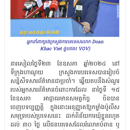
អ្នកនាំពាក្យរងក្រសួងការបរទេសលោក Doan
Khac Viet (រូបថត៖ VOV)
នារសៀលថ្ងៃទី២៣ ខែឧសភា ឆ្នាំ២០២៤ នៅ
ទីក្រុងហាណូយ ក្រសួងការបរទេសបានរៀបចំ
សន្និសីទសារព័ត៌មានជាប្រចាំ។ ឆ្លើយតបនឹងសំណួរ
របស់អ្នកសារព័ត៌មានចំពោះការដែល នាថ្ងៃទី ១៥
ខែឧសភា អាជ្ញាធរមានសមត្ថកិច្ច ចិនបាន
ចេញបទប្បញ្ញត្តិ ក្នុងនោះអនុញ្ញាតឱ្យកម្លាំងប៉ូលីស
សមុទ្ររបស់ប្រទេសនេះ ដាក់ពិន័យការឃុំខ្លួនរហូត
ដល់ ៣០ ថ្ងៃ លើជនបរទេសដែលរំលោភបំពាន ឬ