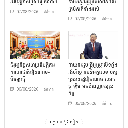
អភិវឌ្ឍន៍សម្រាប់វៀតណាម
នាំមកនូវអត្ថប្រយោជន៍ដល់
គ្រប់ភាគីទាំងអស់
07/08/2026
ព័ត៌មាន
07/08/2026
ព័ត៌មាន
ជំរុញកិច្ចសហប្រតិបត្តិការ
នាយករដ្ឋមន្ត្រីអូស្ត្រាលីទន្ទឹង
ការពារជាតិវៀតណាម-
រង់ចាំស្វាគមន៍អគ្គលេខាបក្ស
ម៉ាឡេស៊ី
ប្រធានរដ្ឋវៀតណាម លោក
តូ ឡឹម មកបំពេញទស្សន
06/08/2026
ព័ត៌មាន
កិច្ច
06/08/2026
ព័ត៌មាន
អត្ថបទផ្សេងទៀត