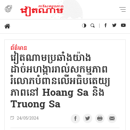
ព័ត៌មាន
វៀតណាមប្រឆាំងយ៉ាង
ដាច់អហង្ការរាល់សកម្មភាព
រំលោភបំពានលើអធិបតេយ្យ
ភាពនៅ Hoang Sa និង
Truong Sa
24/05/2024