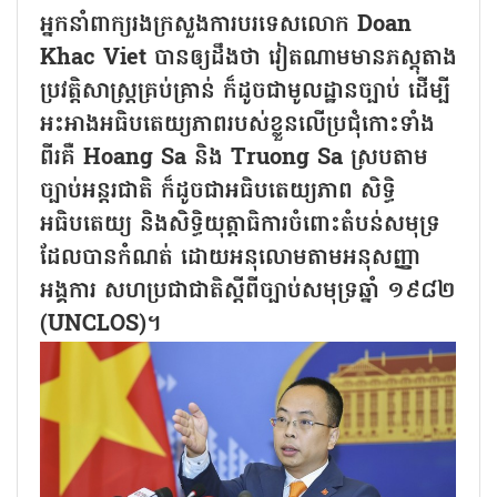
អ្នកនាំពាក្យរងក្រសួងការបរទេសលោក Doan
Khac Viet បានឲ្យដឹងថា វៀតណាមមានភស្តុតាង
ប្រវត្តិសាស្ត្រគ្រប់គ្រាន់ ក៏ដូចជាមូលដ្ឋានច្បាប់ ដើម្បី
អះអាងអធិបតេយ្យភាពរបស់ខ្លួនលើប្រជុំកោះទាំង
ពីរគឺ Hoang Sa និង Truong Sa ស្របតាម
ច្បាប់អន្តរជាតិ ក៏ដូចជាអធិបតេយ្យភាព សិទ្ធិ
អធិបតេយ្យ និងសិទ្ធិយុត្តាធិការចំពោះតំបន់សមុទ្រ
ដែលបានកំណត់ ដោយអនុលោមតាមអនុសញ្ញា
អង្គការ សហប្រជាជាតិស្តីពីច្បាប់សមុទ្រឆ្នាំ ១៩៨២
(UNCLOS)។