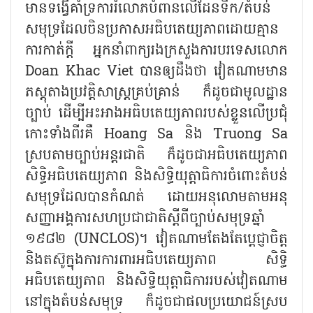
មានទង្វើគាំទ្រការរំលោភបំពានលើដែនទឹក/តំបន់
សមុទ្រដែលចិនប្រកាសអធិបតេយ្យភាពដោយគ្មាន
ការកាត់ក្តី អ្នកនាំពាក្យរងក្រសួងការបរទេសលោក
Doan Khac Viet
បានឲ្យដឹងថា វៀតណាមមាន
ភស្តុតាងប្រវត្តិសាស្ត្រគ្រប់គ្រាន់ ក៏ដូចជាមូលដ្ឋាន
ច្បាប់ ដើម្បីអះអាងអធិបតេយ្យភាពរបស់ខ្លួនលើប្រជុំ
កោះទាំងពីរគឺ
Hoang Sa
និង
Truong Sa
ស្របតាមច្បាប់អន្តរជាតិ ក៏ដូចជាអធិបតេយ្យភាព
សិទ្ធិអធិបតេយ្យភាព និងសិទ្ធិយុត្តាធិការចំពោះតំបន់
សមុទ្រដែលបានកំណត់ ដោយអនុលោមតាមអនុ
សញ្ញាអង្គការសហប្រជាជាតិស្តីពីច្បាប់សមុទ្រឆ្នាំ
១៩៨២ (
UNCLOS)
។ វៀតណាមតែងតែប្តេជ្ញាចិត្ត
និងតស៊ូក្នុងការការពារអធិបតេយ្យភាព សិទ្ធិ
អធិបតេយ្យភាព និងសិទ្ធិយុត្តាធិការរបស់វៀតណាម
នៅក្នុងតំបន់សមុទ្រ ក៏ដូចជាផលប្រយោជន៍ស្រប