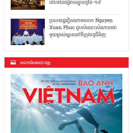
បរិបទនៃជម្ងឺរាតត្បាតកូវីដ-១៩
ប្រធានរដ្ឋវៀតណាមលោក Nguyen
Xuan Phuc ជួបសំណេះសំណាលជា
មួយម្ចាស់ឆ្នោតនៅទីក្រុងហូជីមិញ
អាន​កាសែត​បោះពុម្ភ