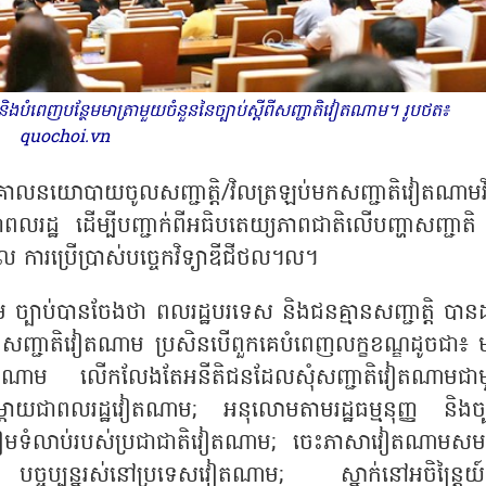
ិងបំពេញបន្ថែមមាត្រាមួយចំនួននៃច្បាប់ស្តីពីសញ្ជាតិវៀតណាម។ រូបថត៖
quochoi.vn
គោលនយោបាយចូលសញ្ជាត្តិ/វិលត្រឡប់មកសញ្ជាតិវៀតណាម
រជាពលរដ្ឋ ដើម្បីបញ្ជាក់ពីអធិបតេយ្យភាពជាតិលើបញ្ហាសញ្ជាតិ
ឋបាល ការប្រើប្រាស់បច្ចេកវិទ្យាឌីជីថល។ល។
ច្បាប់បានចែងថា ពលរដ្ឋបរទេស និងជនគ្មានសញ្ជាត្តិ បានដ
នសញ្ជាតិវៀតណាម ប្រសិនបើពួកគេបំពេញលក្ខខណ្ឌដូចជា៖ 
ប់វៀតណាម លើកលែងតែអនីតិជនដែលសុំសញ្ជាតិវៀតណាមជា
តាយជាពលរដ្ឋវៀតណាម
; អនុលោមតាមរដ្ឋធម្មនុញ្ញ និងច្ប
ៀមទំលាប់របស់ប្រជាជាតិវៀតណាម; ចេះភាសាវៀតណាមសមរ
ច្ចុប្បន្នរស់នៅប្រទេសវៀតណាម; ស្នាក់នៅអចិន្ត្រៃយ៍ក្