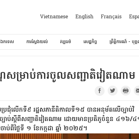
Vietnamese
English
Français
Esp
៍ឯកទេស
ការស្វែងយល់
វប្បធម៌
សេដ្ឋកិច្ច
ព្រឹត្តិការណ៍ - បុគ្
ណ្ឌសម្រាប់ការចូលសញ្ជាតិវៀតណាម
័យប្រជុំលើកទី៩ រដ្ឋសភានីតិកាលទី១៥ បានអនុម័តលើច្បាប់វិ
ៃច្បាប់ស្តីពីសញ្ជាតិវៀតណាម ដោយមានប្រតិភូចំនួន ៤១៦/
ាប់ពីថ្ងៃទី ១ ខែកក្កដា ឆ្នាំ ២០២៥។