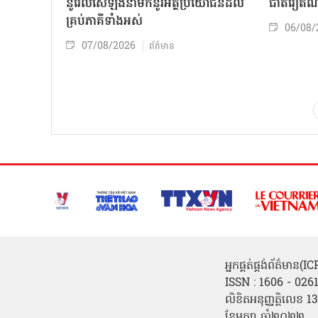
នូវែលសេឡង់នាំមកនូវអត្ថប្រយោជន៍ដល់
ជាតិវៀតណ
គ្រប់ភាគីទាំងអស់
06/08/
07/08/2026
ព័ត៌មាន
អ្នកផ្គត់ផ្គង់ព័ត៌មាន
ISSN : 1606 - 026
លិខិតអនុញ្ញត្តិលេខ
ខែមករា ឆ្នាំ២០២២