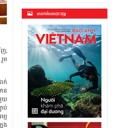
អាន​កាសែត​បោះពុម្ភ
វិញ
;
 រួម
ាក់
មាន
មួយ
ាប់
ម្យ
នុង