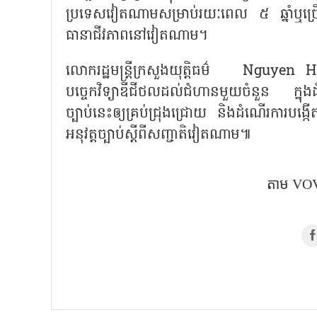
ប្រទេសវៀតណាមសម្រាប់រយៈពេល ៥ ឆ្នាំឬច្
ធានាជីវភាពនៅវៀតណាម។
លោករដ្ឋមន្ត្រីក្រសួងយុត្តិធម៌
Nguyen Hai Nin
បច្ចេកវិទ្យាឌីជីថលដល់ជំហានមួយចំនួន ក្នុង
ច្បាប់នេះឲ្យគ្រប់ជ្រុងជ្រោយ និងដំណើរការបង្កើ
អនុវត្តច្បាប់ស្តីពីសញ្ជាតិវៀតណាម៕
តាម VOV