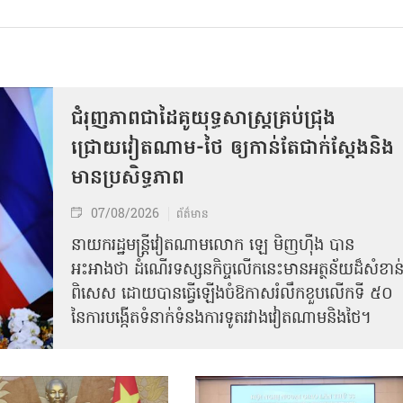
ជំរុញភាពជាដៃគូយុទ្ធសាស្ត្រគ្រប់ជ្រុង
ជ្រោយវៀតណាម-ថៃ ឲ្យកាន់តែជាក់ស្ដែងនិង
មានប្រសិទ្ធភាព
07/08/2026
ព័ត៌មាន
នាយករដ្ឋមន្ត្រីវៀតណាមលោក ឡេ មិញហ៊ឹង បាន
អះអាងថា ដំណើរទស្សនកិច្ចលើកនេះមានអត្ថន័យដ៏សំខាន
ពិសេស ដោយបានធ្វើឡើងចំឱកាសរំលឹកខួបលើកទី ៥០
នៃការបង្កើតទំនាក់ទំនងការទូតរវាងវៀតណាមនិងថៃ។