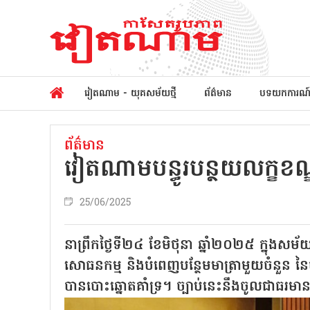
វៀតណាម - យុគសម័យថ្មី
ព័ត៌មាន
បទយកការណ
ព័ត៌មាន
វៀតណាមបន្ធូរបន្ថយលក្ខខ
25/06/2025
នាព្រឹកថ្ងៃទី២៤ ខែមិថុនា ឆ្នាំ២០២៥ ក្នុងសម
សោធនកម្ម និងបំពេញបន្ថែមមាត្រាមួយចំនួន ន
បានបោះឆ្នោតគាំទ្រ។ ច្បាប់នេះនឹងចូលជាធរមានច