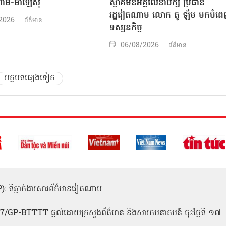
ាម-ម៉ាឡេស៊ី
ស្វាគមន៍អគ្គលេខាបក្ស ប្រធាន
រដ្ឋវៀតណាម លោក តូ ឡឹម មកបំព
2026
ព័ត៌មាន
ទស្សនកិច្ច
06/08/2026
ព័ត៌មាន
អត្ថបទផ្សេងទៀត
(ICP): ទីភ្នាក់ងារសារព័ត៌មានវៀតណាម
1
 137/GP-BTTTT ផ្តល់ដោយក្រសួងព័ត៌មាន និងសារគមនាគមន៍ ចុះថ្ងៃទី ១៧