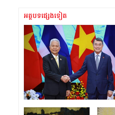
អត្ថបទផ្សេងទៀត