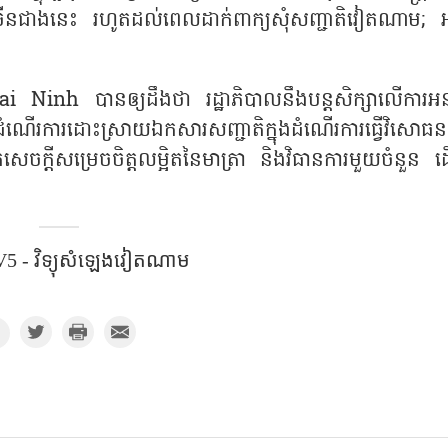
រើនជាងនេះ រហូតដល់ពេលដាក់ពាក្យសុំសញ្ជាតិវៀតណាម; 
h បានឲ្យដឹងថា រដ្ឋាភិបាលនឹងបន្តសិក្សាលើការអនុវ
ដំណើរការដោះស្រាយឯកសារសញ្ជាតិក្នុងដំណើរការធ្វើវិសោធនក
តសេចក្តីសម្រេចចិត្តលម្អិតនៃមាត្រា និងវិធានការមួយចំនួន ដើ
5 - វិទ្យុសំឡេង​វៀតណាម