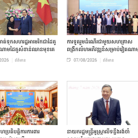
ត់ទុកសហរដ្ឋអាមេរិកជាដៃគូ
ការទូតរួមដំណើរជាមួយសហគ្រាស
ចំណោមដៃគូសំខាន់ឈានមុខគេ
ពង្រីកលំហអភិវឌ្ឍន៍សម្រាប់វៀតណា
2026
07/08/2026
ព័ត៌មាន
ព័ត៌មាន
សហប្រតិបត្តិការការពារ
នាយករដ្ឋមន្ត្រីអូស្ត្រាលីទន្ទឹងរង់ចាំ