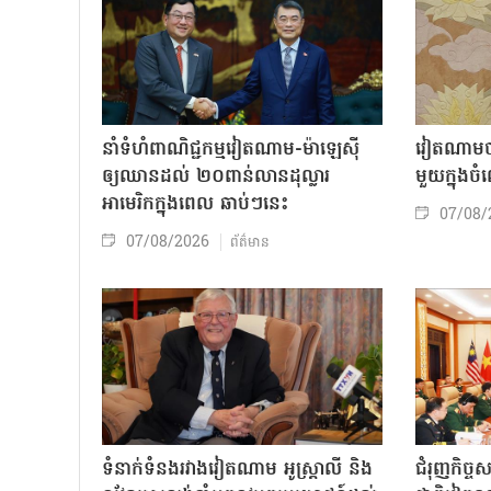
នាំទំហំពាណិជ្ជកម្មវៀតណាម-ម៉ាឡេស៊ី
វៀតណាមចា
ឲ្យឈានដល់ ២០ពាន់លានដុល្លារ
មួយក្នុង
អាមេរិកក្នុងពេល ឆាប់ៗនេះ
07/08/
07/08/2026
ព័ត៌មាន
ទំនាក់ទំនងរវាងវៀតណាម អូស្ត្រាលី និង
ជំរុញកិច្ច