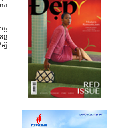
អាច
ត្ត
ម្ម
ម្បី