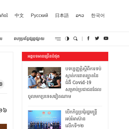
añol
中文
Русский
日本語
ລາວ
한국어
គល
ពហុប្រព័ន្ធផ្សព្វផ្សាយ
អត្ថបទអានច្រើនបំផុត
បទប្បញ្ញត្តិស្តីពីការទប់
ស្កាត់ការរាតត្បាតនៃ
ជំងឺ Covid-19
សម្រាប់ប្រជាជនដែល
ចូលមកប្រទេសវៀតណាម
៤១៦
បើកកិច្ចប្រជុំរដ្ឋមន្ត្រី
អប់រំអាស៊ាន
លើកទី១២