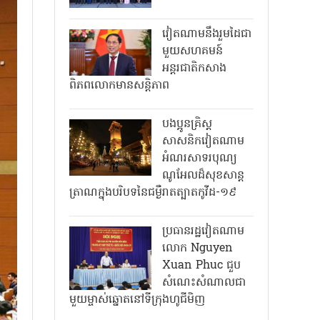
វៀតណាមនឹងរួមដៃជា
មួយសហគមន៍
អន្តរជាតិកសាង
ពិភពលោកមានសន្តិភាព
បងប្អូនគ្រិស្ត
សាសនិកវៀតណាម
អំណរសាទរបុណ្យ
ណូអែលដ៏សុខសាន្ត
ត្រាណក្នុងបរិបទនៃជម្ងឺរាតត្បាតកូវីដ-១៩
ប្រធានរដ្ឋវៀតណាម
លោក Nguyen
Xuan Phuc ជួប
សំណេះសំណាលជា
មួយម្ចាស់ឆ្នោតនៅទីក្រុងហូជីមិញ