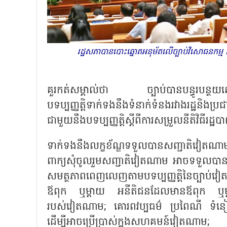
រដ្ឋសភាបានបោះឆ្នោតអនុម័តលើច្បាប់វិសោធនកម្ម ន
គួរកត់សម្គាល់ថា ច្បាប់បានបន្ធូរបន្ថយ
បទប្បញ្ញត្តិទាក់ទងនឹងទំនាក់ទំនងរវាងរដ្ឋនិងប្
ជាមួយនឹងបទប្បញ្ញត្តិស្តីពីការសម្រួលនីតិវិធីរដ្
ទាក់ទងនឹងលក្ខខ័ណ្ឌទទួលបានសញ្ជាតិវៀតណាម 
ពាក្យសុំចូលរួមសញ្ជាតិវៀតណាម អាចទទួលបា
សមត្ថភាពពេញលេញតាមបទប្បញ្ញត្តិនៃច្បា
ឪពុក ឬម្តាយ អនីតិជនដែលមានឪពុក ឬម្
របស់វៀតណាម; គោរពវប្បធម៌ ប្រពៃណី ទំន
ដើម្បីអាចប្រើប្រាស់ក្នុងសហគមន៍វៀតណាម; ប