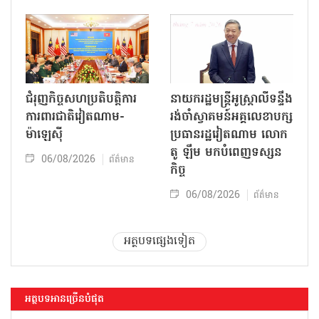
ជំរុញកិច្ចសហប្រតិបត្តិការ
នាយករដ្ឋមន្ត្រីអូស្ត្រាលីទន្ទឹង
ការពារជាតិវៀតណាម-
រង់ចាំស្វាគមន៍អគ្គលេខាបក្ស
ម៉ាឡេស៊ី
ប្រធានរដ្ឋវៀតណាម លោក
តូ ឡឹម មកបំពេញទស្សន
06/08/2026
ព័ត៌មាន
កិច្ច
06/08/2026
ព័ត៌មាន
អត្ថបទផ្សេងទៀត
អត្ថបទអានច្រើនបំផុត