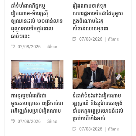
នាំទំហំពាណិជ្ជកម្ម
វៀតណាមចាត់ទុក
វៀតណាម-ម៉ាឡេស៊ី
សហរដ្ឋអាមេរិកជាដៃគូមួយ
ឲ្យឈានដល់ ២០ពាន់លាន
ក្នុងចំណោមដៃគូ
ដុល្លារអាមេរិកក្នុងពេល
សំខាន់ឈានមុខគេ
ឆាប់ៗនេះ
07/08/2026
ព័ត៌មាន
07/08/2026
ព័ត៌មាន
ការទូតរួមដំណើរជា
ទំនាក់ទំនងរវាងវៀតណាម
មួយសហគ្រាស ពង្រីកលំហ
អូស្ត្រាលី និងនូវែលសេឡង់
អភិវឌ្ឍន៍សម្រាប់វៀតណាម
នាំមកនូវអត្ថប្រយោជន៍ដល់
គ្រប់ភាគីទាំងអស់
07/08/2026
ព័ត៌មាន
07/08/2026
ព័ត៌មាន