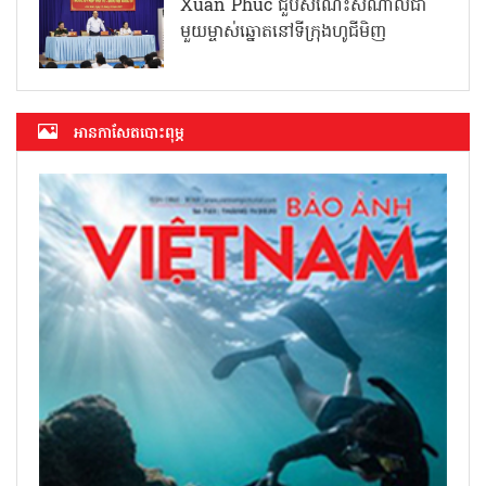
Xuan Phuc ជួបសំណេះសំណាលជា
មួយម្ចាស់ឆ្នោតនៅទីក្រុងហូជីមិញ
អាន​កាសែត​បោះពុម្ភ