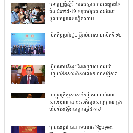
បទប្បញ្ញត្តិស្តីពីការទប់ស្កាត់ការរាតត្បាតនៃ
ជំងឺ Covid-19 សម្រាប់ប្រជាជនដែល
ចូលមកប្រទេសវៀតណាម
បើកកិច្ចប្រជុំរដ្ឋមន្ត្រីអប់រំអាស៊ានលើកទី១២
វៀតណាមនឹងរួមដៃជាមួយសហគមន៍
អន្តរជាតិកសាងពិភពលោកមានសន្តិភាព
បងប្អូនគ្រិស្តសាសនិកវៀតណាមអំណរ
សាទរបុណ្យណូអែលដ៏សុខសាន្តត្រាណក្នុង
បរិបទនៃជម្ងឺរាតត្បាតកូវីដ-១៩
ប្រធានរដ្ឋវៀតណាមលោក Nguyen