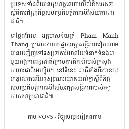
ប្រទេសទាំងពីរបានចុះហត្ថលេខាលើលិខិតចេតនា
ស្តីពីការជំរុញកិច្ចសហប្រតិបត្តិការលើវិស័យការពារ
ជាតិ។
នាថ្ងៃដដែល ឧត្តមសេនីយត្រី Pham Manh
Thang ប្រធាននាយកដ្ឋានរក្សាសន្តិភាពវៀតណាម
បានអញ្ជើញទៅទស្សនាការិយាល័យទំនាក់ទំនងជា
មួយអង្គការអន្តរជាតិក្រោមការដឹកនាំរបស់ក្រសួង
ការពារជាតិអេហ្ស៊ីប។ នៅទីនេះ ភាគីទាំងពីរបានចុះ
ហត្ថលេខាលើអនុស្សរណៈយោគយល់គ្នាស្តីពីកិច្ច
សហប្រតិបត្តិការលើវិស័យរក្សាសន្តិភាពរបស់អង្គ
ការសហប្រជាជាតិ៕
តាម​ VOV5 - វិទ្យុសម្លេងវៀតណាម