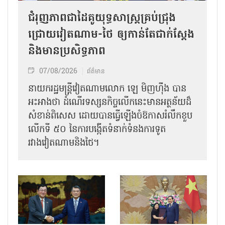
ជំរុញភាពជាដៃគូយុទ្ធសាស្ត្រគ្រប់ជ្រុង
ជ្រោយវៀតណាម-ថៃ ឲ្យកាន់តែជាក់ស្ដែង
និងមានប្រសិទ្ធភាព
07/08/2026
ព័ត៌មាន
នាយករដ្ឋមន្ត្រីវៀតណាមលោក ឡេ មិញហ៊ឹង បាន
អះអាងថា ដំណើរទស្សនកិច្ចលើកនេះមានអត្ថន័យដ៏
សំខាន់ពិសេស ដោយបានធ្វើឡើងចំឱកាសរំលឹកខួប
លើកទី ៥០ នៃការបង្កើតទំនាក់ទំនងការទូត
រវាងវៀតណាមនិងថៃ។