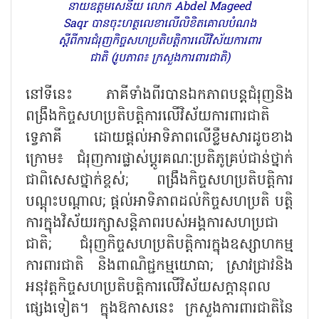
នាយឧត្តមសេនីយ លោក Abdel Mageed
Saqr បានចុះហត្ថលេខាលើលិខិតគោលបំណង
ស្តីពីការជំរុញកិច្ចសហប្រតិបត្តិការលើវិស័យការពារ
ជាតិ (រូបភាព៖ ក្រសួងការពារជាតិ)
នៅទីនេះ ភាគីទាំងពីរបានឯកភាពបន្តជំរុញនិង
ពង្រឹងកិច្ចសហប្រតិបត្តិការលើវិស័យការពារជាតិ
ទ្វេភាគី ដោយផ្តល់អាទិភាពលើខ្លឹមសារដូចខាង
ក្រោម៖ ជំរុញការផ្លាស់ប្តូរគណៈប្រតិភូគ្រប់ជាន់ថ្នាក់
ជាពិសេសថ្នាក់ខ្ពស់; ពង្រឹងកិច្ចសហប្រតិបត្តិការ
បណ្តុះបណ្តាល; ផ្តល់អាទិភាពដល់កិច្ចសហប្រតិ បត្តិ
ការក្នុងវិស័យរក្សាសន្តិភាពរបស់អង្គការសហប្រជា
ជាតិ; ជំរុញកិច្ចសហប្រតិបត្តិការក្នុងឧស្សាហកម្ម
ការពារជាតិ និងពាណិជ្ជកម្មយោធា; ស្រាវជ្រាវនិង
អនុវត្តកិច្ចសហប្រតិបត្តិការលើវិស័យសក្តានុពល
ផ្សេងទៀត។ ក្នុងឱកាសនេះ ក្រសួងការពារជាតិនៃ