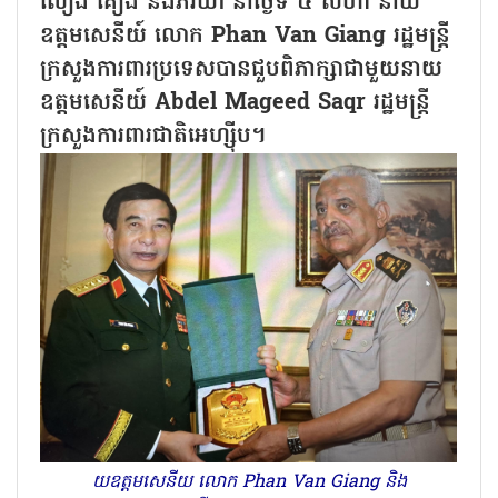
លឿង គឿង និងភរិយា នាថ្ងៃទី ៤ សីហា នាយ
ឧត្តមសេនីយ៍ លោក Phan Van Giang រដ្ឋមន្ត្រី
ក្រសួងការពារប្រទេសបានជួបពិភាក្សាជាមួយនាយ
ឧត្តមសេនីយ៍ Abdel Mageed Saqr រដ្ឋមន្ត្រី
ក្រសួងការពារជាតិអេហ្ស៊ីប។
យឧត្តមសេនីយ លោក Phan Van Giang និង