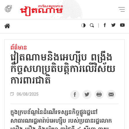
ព័ត៌មាន
វៀតណាមនិងអេហ្ស៊ីប ពង្រឹង
កិច្ចសហប្រតិបត្តិការលើវិស័យ
ការពារជាតិ
06/08/2025
ក្នុងក្របខ័ណ្ឌនៃដំណើរទស្សនកិច្ចផ្លូវរដ្ឋនៅ
សាធារណរដ្ឋអារ៉ាប់អេហ្ស៊ីប របស់ប្រធានរដ្ឋលោក