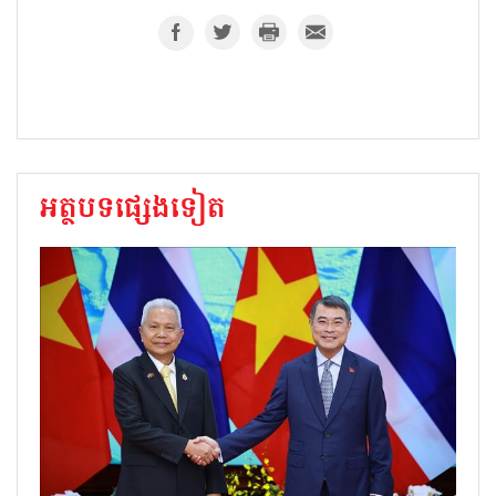
អត្ថបទផ្សេងទៀត