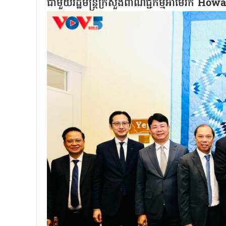
ជាមួយរដ្ឋមន្ត្រីក្រសួងពាណិជ្ជកម្មអាមេរិក H