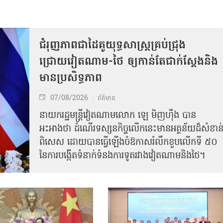
ជំរុញភាពជាដៃគូយុទ្ធសាស្ត្រគ្រប់ជ្រុង
ជ្រោយវៀតណាម-ថៃ ឲ្យកាន់តែជាក់ស្ដែងនិង
មានប្រសិទ្ធភាព
07/08/2026
ព័ត៌មាន
នាយករដ្ឋមន្ត្រីវៀតណាមលោក ឡេ មិញហ៊ឹង បាន
អះអាងថា ដំណើរទស្សនកិច្ចលើកនេះមានអត្ថន័យដ៏សំខាន
ពិសេស ដោយបានធ្វើឡើងចំឱកាសរំលឹកខួបលើកទី ៥០
នៃការបង្កើតទំនាក់ទំនងការទូតរវាងវៀតណាមនិងថៃ។