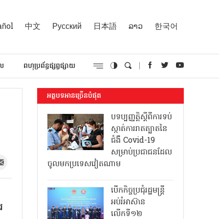
añol
中文
Русский
日本語
ລາວ
한국어
គល
ពហុប្រព័ន្ធផ្សព្វផ្សាយ
អត្ថបទអានច្រើនបំផុត
បទប្បញ្ញត្តិស្តីពីការទប់
ស្កាត់ការរាតត្បាតនៃ
ជំងឺ Covid-19
សម្រាប់ប្រជាជនដែល
ចូលមកប្រទេសវៀតណាម
បើកកិច្ចប្រជុំរដ្ឋមន្ត្រី
អប់រំអាស៊ាន
រ
លើកទី១២