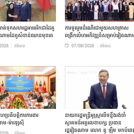
ត់ទុកសហរដ្ឋអាមេរិកជាដៃគូ
ការទូតរួមដំណើរជាមួយសហគ្រាស
ចំណោមដៃគូសំខាន់ឈានមុខគេ
ពង្រីកលំហអភិវឌ្ឍន៍សម្រាប់វៀតណា
2026
07/08/2026
ព័ត៌មាន
ព័ត៌មាន
សហប្រតិបត្តិការការពារ
នាយករដ្ឋមន្ត្រីអូស្ត្រាលីទន្ទឹងរង់ចាំ
ាម-ម៉ាឡេស៊ី
ស្វាគមន៍អគ្គលេខាបក្ស ប្រធាន
រដ្ឋវៀតណាម លោក តូ ឡឹម មកបំព
2026
ព័ត៌មាន