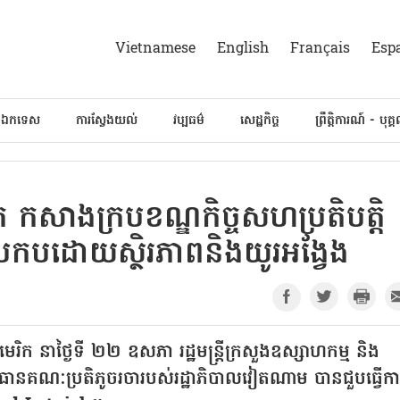
Vietnamese
English
Français
Esp
៍ឯកទេស
ការស្វែងយល់
វប្បធម៌
សេដ្ឋកិច្ច
ព្រឹត្តិការណ៍ - បុគ្
កសាងក្របខណ្ឌកិច្ចសហប្រតិបត្តិ
មប្រកបដោយស្ថិរភាពនិងយូរអង្វែង
រិក នាថ្ងៃទី ២២ ឧសភា រដ្ឋមន្ត្រីក្រសួងឧស្សាហកម្ម និង
នគណៈប្រតិភូចរចារបស់រដ្ឋាភិបាលវៀតណាម បានជួបធ្វើកា