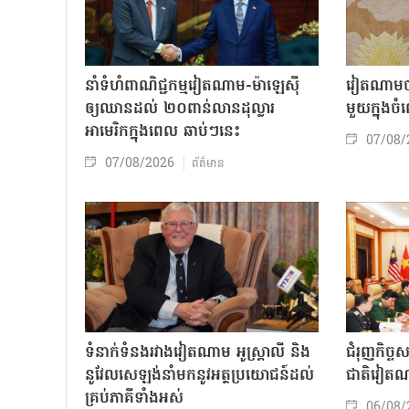
នាំទំហំពាណិជ្ជកម្មវៀតណាម-ម៉ាឡេស៊ី
វៀតណាមចា
ឲ្យឈានដល់ ២០ពាន់លានដុល្លារ
មួយក្នុង
អាមេរិកក្នុងពេល ឆាប់ៗនេះ
07/08/
07/08/2026
ព័ត៌មាន
ទំនាក់ទំនងរវាងវៀតណាម អូស្ត្រាលី និង
ជំរុញកិច្ច
នូវែលសេឡង់នាំមកនូវអត្ថប្រយោជន៍ដល់
ជាតិវៀតណ
គ្រប់ភាគីទាំងអស់
06/08/