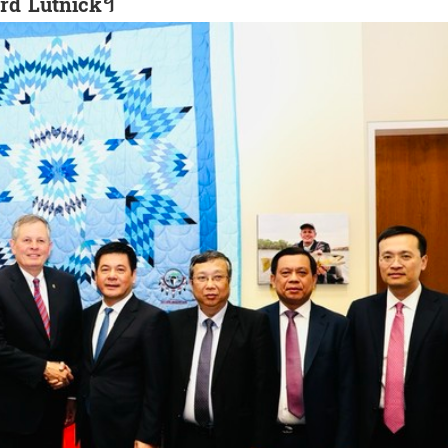
oward Lutnick។