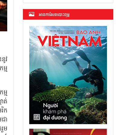
អាន​កាសែត​បោះពុម្ភ
ននូវ
ម្ម
ម្ម
ាត់
េរិក
មជា
រួម