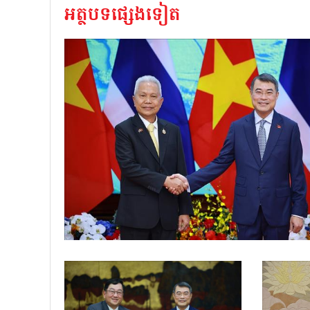
អត្ថបទផ្សេងទៀត