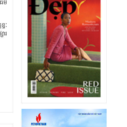
ធម៌
្ទៈ
សារ