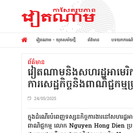
វៀតណាម - យុគសម័យថ្មី
ព័ត៌មាន
បទយកការណ
ព័ត៌មាន
វៀតណាមនិងសហរដ្ឋអាមេរិក 
ការសេដ្ឋកិច្ចនិងពាណិជ្ជកម្
24/05/2025
ក្នុងដំណើរបំពេញទស្សនកិច្ចការងារនៅសហរដ្ឋអាមេ
ពាណិជ្ជកម្ម លោក Nguyen Hong Dien ប្រធា