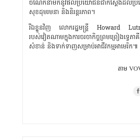
ចំណែកនាំមកនូវផលប្រយោជន៍ជាក់ស្តែងដល់ប្រ
សុខដុមរមនា និងនិរន្តរភាព។
រីឯខ្លួនវិញ លោករដ្ឋមន្ត្រី
Howard Lutnick 
របស់វៀតណាមក្នុងការចរចាកិច្ចព្រមព្រៀងទ្វេ
សំខាន់ និងទាក់ទាញសម្រាប់អាជីវកម្មអាមេរិក៕
តាម VOV