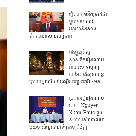
វៀតណាមនឹងរួមដៃជា
មួយសហគមន៍
អន្តរជាតិកសាង
ពិភពលោកមានសន្តិភាព
បងប្អូនគ្រិស្ត
សាសនិកវៀតណាម
អំណរសាទរបុណ្យ
ណូអែលដ៏សុខសាន្ត
ត្រាណក្នុងបរិបទនៃជម្ងឺរាតត្បាតកូវីដ-១៩
ប្រធានរដ្ឋវៀតណាម
លោក Nguyen
Xuan Phuc ជួប
សំណេះសំណាលជា
មួយម្ចាស់ឆ្នោតនៅទីក្រុងហូជីមិញ