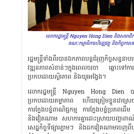
លោករដ្ឋមន្ត្រី Nguyen Hong Dien និងសមាជិក
គណៈកម្មាធិការហិរញ្ញវត្ថុ និងកិច្
រដ្ឋមន្ត្រីទាំងពីរបានឯកភាពបន្តជំរុញកិច្ចសន្ទនា
វឌ្ឍនភាពសំខាន់ៗក្នុងពេលចរចា ឆ្ពោះទៅការកសា
ប្រកបដោយស្ថិរភាព និងយូរអង្វែង។
លោករដ្ឋមន្ត្រី
Nguyen Hong Dien បានអះអ
ប្រកបដោយតម្លាភាព ហើយត្រៀមខ្លួនជាស្រេច ព
ការក្លែងបន្លំពាណិជ្ជកម្ម ការក្លែងបន្លំប្រភពដើ
និងវៀតណាម សហការគ្នាដោះស្រាយបញ្ហាពាណិជ្ជ
សេដ្ឋកិច្ចទីផ្សារភ្លាមៗ និងដកវៀតណាមចេញពី