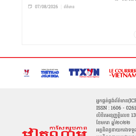
07/08/2026
ព័ត៌មាន
អ្នកផ្គត់ផ្គង់ព័ត៌មាន
ISSN : 1606 - 026
លិខិតអនុញ្ញត្តិលេខ
ខែមករា ឆ្នាំ២០២២
អគ្គនិពន្ធនាយករងទទួ