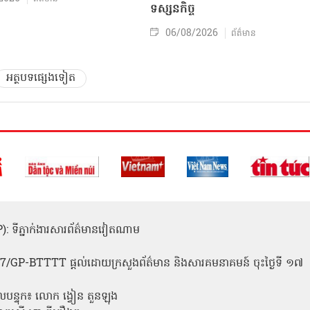
ទស្សនកិច្ច
06/08/2026
ព័ត៌មាន
អត្ថបទផ្សេងទៀត
(ICP): ទីភ្នាក់ងារសារព័ត៌មានវៀតណាម
1
 137/GP-BTTTT ផ្តល់ដោយក្រសួងព័ត៌មាន និងសារគមនាគមន៍ ចុះថ្ងៃទី ១៧
លបន្ទុក៖ លោក ង្វៀន តួនឡុង