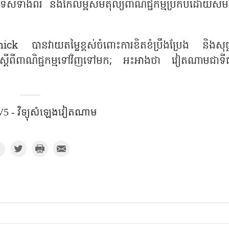
ទេសទាំងពីរ និងកែលម្អសមតុល្យពាណិជ្ជកម្មប្រកបដោយសម
បានវាយតម្លៃខ្ពស់ចំពោះការខិតខំប្រឹងប្រែង និងសុច្ឆន
ភាគីស្តីពីពាណិជ្ជកម្មទៅវិញទៅមក; អះអាងថា វៀតណាមជាទីផ្
5 - វិទ្យុសំឡេង​វៀតណាម