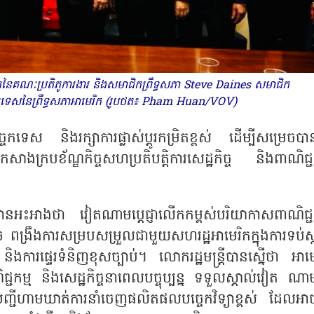
នៃគណៈប្រតិភូការងារ និងសមាជិកព្រឹទ្ធសភា Steve Daines សមាជិក
ចការបរទេសនៃព្រឹទ្ធសភាអាមេរិក (រូបថត៖ Pham Huan/VOV)
បច្ចេកទេស និងរក្សាការផ្លាស់ប្តូរកម្រិតខ្ពស់ ដើម្បីសម្រេចបា
ងក្របខ័ណ្ឌកិច្ចសហប្រតិបត្តិការសេដ្ឋកិច្ច និងពាណិជ្ជក
ាងថា វៀតណាមប្តេជ្ញាលើកកម្ពស់បរិយាកាសពាណិជ្ជក
ង្រឹងការសម្របសម្រួលជាមួយសហរដ្ឋអាមេរិកក្នុងការទប់ស្ក
ម និងការផ្ទេរទំនិញខុសច្បាប់។ លោករដ្ឋមន្ត្រីបានស្នើថា អាម
កម្ម និងសេដ្ឋកិច្ចនាពេលបច្ចុប្បន្ន ទទួលស្គាល់វៀត ណា
បញ្ជីហាមឃាត់ការនាំចេញផលិតផលបច្ចេកវិទ្យាខ្ពស់ ដែលអាច