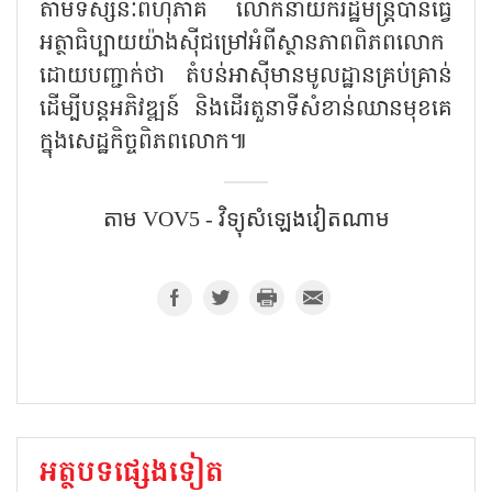
តាមទស្សនៈពហុភាគី លោកនាយករដ្ឋមន្ត្រីបានធ្វើ
អត្ថាធិប្បាយយ៉ាងស៊ីជម្រៅអំពីស្ថានភាពពិភពលោក
ដោយបញ្ជាក់ថា តំបន់អាស៊ីមានមូលដ្ឋានគ្រប់គ្រាន់
ដើម្បីបន្តអភិវឌ្ឍន៍ និងដើរតួនាទីសំខាន់ឈានមុខគេ
ក្នុងសេដ្ឋកិច្ចពិភពលោក៕
តាម VOV5 - វិទ្យុសំឡេង​វៀតណាម
អត្ថបទផ្សេងទៀត