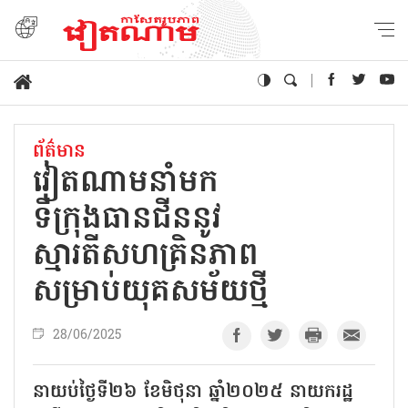
ព័ត៌មាន
វៀតណាមនាំមក
ទីក្រុងធានជីននូវ
ស្មារតីសហគ្រិនភាព
សម្រាប់យុគសម័យថ្មី
28/06/2025
នាយប់ថ្ងៃទី២៦ ខែមិថុនា ឆ្នាំ២០២៥ នាយករដ្ឋ