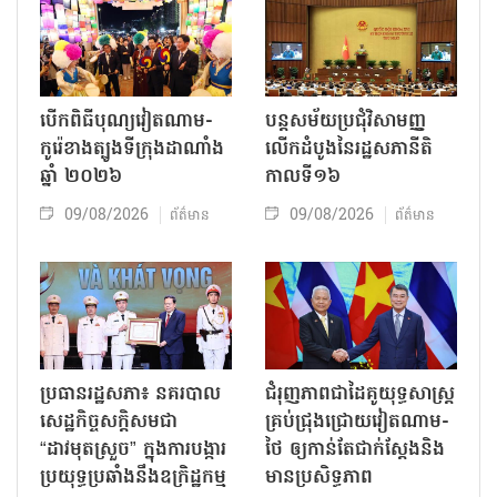
បើកពិធីបុណ្យវៀតណាម-
បន្តសម័យប្រជុំវិសាមញ្ញ
កូរ៉េខាងត្បូងទីក្រុងដាណាំង
លើកដំបូងនៃរដ្ឋសភានីតិ
ឆ្នាំ ២០២៦
កាលទី១៦
09/08/2026
09/08/2026
ព័ត៌មាន
ព័ត៌មាន
ប្រធានរដ្ឋសភា៖ នគរបាល
ជំរុញភាពជាដៃគូយុទ្ធសាស្ត្រ
សេដ្ឋកិច្ចសក្តិសមជា
គ្រប់ជ្រុងជ្រោយវៀតណាម-
“ដាវមុតស្រួច” ក្នុងការបង្ការ
ថៃ ឲ្យកាន់តែជាក់ស្ដែងនិង
ប្រយុទ្ធប្រឆាំងនឹងឧក្រិដ្ឋកម្ម
មានប្រសិទ្ធភាព