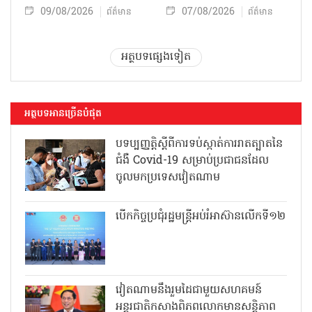
09/08/2026
07/08/2026
ព័ត៌មាន
ព័ត៌មាន
អត្ថបទផ្សេងទៀត
អត្ថបទអានច្រើនបំផុត
បទប្បញ្ញត្តិស្តីពីការទប់ស្កាត់ការរាតត្បាតនៃ
ជំងឺ Covid-19 សម្រាប់ប្រជាជនដែល
ចូលមកប្រទេសវៀតណាម
បើកកិច្ចប្រជុំរដ្ឋមន្ត្រីអប់រំអាស៊ានលើកទី១២
វៀតណាមនឹងរួមដៃជាមួយសហគមន៍
អន្តរជាតិកសាងពិភពលោកមានសន្តិភាព