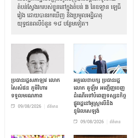
តំបន់ស្វែងរករបស់ខ្លួននៅក្នុងតំបន់ B នៃឧទ្យាន ឡេធី
រៀង ដោយបានរកឃើញ និងប្រមូលអដ្ឋិធាតុ
យុទ្ធជនពលីចំនួន ១៨ បន្ថែមទៀត។
ប្រធានរដ្ឋសភាឡាវ លោក
អគ្គលេខាបក្ស ប្រធានរដ្ឋ
សៃសំផន ភូមិវិហារ
លោក តូឡឹម អញ្ជើញចេញ
ទទួលមរណភាព
ដំណើរទៅបំពេញទស្សនកិច្ច
ផ្លូវរដ្ឋនៅអូស្ត្រាលីនិង
09/08/2026
ព័ត៌មាន
នូវែលសេឡង់
09/08/2026
ព័ត៌មាន