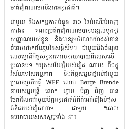
មាត់វៀតណាមលើឆាកអន្តរជាតិ។
ជាមួយ នឹងសកម្មភាពចំនួន ៣០ នៃដំណើរបំពេញ
ការងារ គណៈប្រតិភូវៀតណាមបានបន្សល់ទុកនូវ
សញ្ញាណរបស់ខ្លួន និងបានរួមចំណែកយ៉ាងសំខាន់
ចំពោះជោគជ័យរួមនៃសន្និសីទ។ ជាមួយនឹងចំណុច
លេចធ្លោគឺកិច្ចសន្ទនាគោលនយោបាយពិសេសលើ
ប្រធានបទ
“យុគសម័យថ្មីរបស់វៀត ណាម៖ ពីចក្ខុ
វិស័យទៅសកម្មភាព” និងកិច្ចសន្ទនាផ្ទាល់ជាមួយ
ប្រធានប្រតិបត្តិ WEF លោក Børge Brende
នាយករដ្ឋមន្ត្រី លោក ហ្វាម មិញ ជិញ បាន
ចែករំលែកជាមួយមិត្តអន្តរជាតិអំពីដំណើររឿងបំផុស
គំនិតរបស់វៀតណាម ជាមួយ “គោល
នយោបាយសសរស្តម្ភទាំង ៤”។