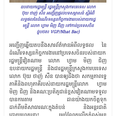
ឧបនាយករដ្ឋមន្ត្រី រដ្ឋមន្ត្រីក្រសួងការបរទេស លោក
ប៊ុយ ថាញ់ សឺន អញ្ជើញផ្តល់បទសម្ភាសន៍ ស្តីអំពី
លទ្ធផលនៃដំណើរទស្សនកិច្ចការងាររបស់នាយករដ្ឋ
មន្ត្រី លោក ហ្វាម មិញ ជិញ ទៅកាន់ប្រទេសចិន
(រូបថត៖ VGP/Nhat Bac)
អញ្ជើញឆ្លើយតបនឹងសារព័ត៌មានអំពីលទ្ធផល នៃ
ដំណើរទស្សនកិច្ចការងារនៅប្រទេសចិនរបស់នាយក
រដ្ឋមន្ត្រីវៀតណាម លោក ហ្វាម មិញ ជិញ
ឧបនាយករដ្ឋមន្ត្រី និងជារដ្ឋមន្ត្រីក្រសួងការបរទេស
លោក ប៊ុយ ថាញ់ សឺន បានឲ្យដឹងថា សកម្មភាពទ្វេ
ភាគីនិងពហុភាគីរបស់នាយករដ្ឋមន្ត្រីលោក ហ្វាម
មិញ ជិញ និងគណៈប្រតិភូជាន់ខ្ពស់វៀតណាមទទួល
បានការតាម ដានយ៉ាងយកចិត្តទុក
ដាក់ពីមតិសាធារណៈក្នុងតំបន់ និងអន្តរជាតិ
ដោយហេតុនោះ រួមចំណែកលើកកំពស់មុខ