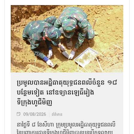
ប្រមូលបានអដ្ឋិធាតុយុទ្ធជនពលីចំនួន ១៨
បន្ថែមទៀត នៅឧទ្យានឡេធីរៀង
ទីក្រុងហូជីមិញ
09/08/2026
ព័ត៌មាន
នាថ្ងៃទី ៨ ខែសីហា ក្រុមប្រមូលអដ្ឋិធាតុយុទ្ធជនពលី
នៃបញ្ជាការដ្ឋានទីក្រុងហូជីមិញបានបន្តបើកទូលាយ