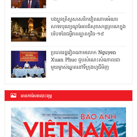
បងប្អូនគ្រិស្តសាសនិកវៀតណាមអំណរ
សាទរបុណ្យណូអែលដ៏សុខសាន្តត្រាណក្នុង
បរិបទនៃជម្ងឺរាតត្បាតកូវីដ-១៩
ប្រធានរដ្ឋវៀតណាមលោក Nguyen
Xuan Phuc ជួបសំណេះសំណាលជា
មួយម្ចាស់ឆ្នោតនៅទីក្រុងហូជីមិញ
អាន​កាសែត​បោះពុម្ភ