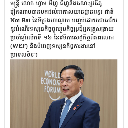
មន្ត្រី លោក ហ្វាម មិញ ជិញនិងគណៈប្រតិភូ
វៀតណាមបានមកដល់អាកាសយានដ្ឋានអន្តរ ជាតិ
Noi Bai នៃទីក្រុងហាណូយ បញ្ចប់ដោយជោគជ័យ
នូវដំណើរទស្សនកិច្ចចូលរួមកិច្ចប្រជុំអ្នកត្រួសត្រាយ
ប្រចាំឆ្នាំលើកទី ១៦ នៃវេទិកាសេដ្ឋកិច្ចពិភពលោក
(WEF) និងបំពេញទស្សនកិច្ចការងារនៅ
ប្រទេសចិន។