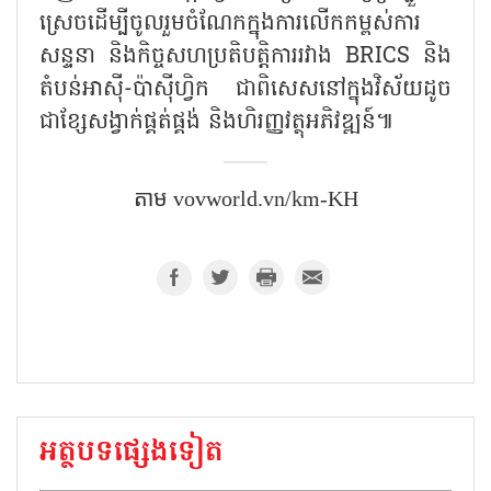
ស្រេចដើម្បីចូលរួមចំណែកក្នុងការលើកកម្ពស់ការ
សន្ទនា និងកិច្ចសហប្រតិបត្តិការរវាង
BRICS
និង
តំបន់អាស៊ី-ប៉ាស៊ីហ្វិក ជាពិសេសនៅក្នុងវិស័យដូច
ជាខ្សែសង្វាក់ផ្គត់ផ្គង់ និងហិរញ្ញវត្ថុអភិវឌ្ឍន៍៕
តាម vovworld.vn/km-KH
អត្ថបទផ្សេងទៀត