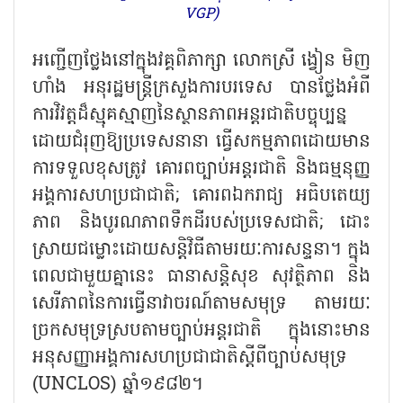
VGP)
អញ្ជើញថ្លែងនៅក្នុងវគ្គពិភាក្សា លោកស្រី ង្វៀន មិញ
ហាំង អនុរដ្ឋមន្ត្រីក្រសួងការបរទេស បានថ្លែងអំពី
ការវិវត្តដ៏ស្មុគស្មាញនៃស្ថានភាពអន្តរជាតិបច្ចុប្បន្ន
ដោយជំរុញឱ្យប្រទេសនានា ធ្វើសកម្មភាពដោយមាន
ការទទួលខុសត្រូវ គោរពច្បាប់អន្តរជាតិ និងធម្មនុញ្ញ
អង្គការសហប្រជាជាតិ
;
គោរពឯករាជ្យ អធិបតេយ្យ
ភាព និងបូរណភាពទឹកដីរបស់ប្រទេសជាតិ
;
ដោះ
ស្រាយជម្លោះដោយសន្តិវិធីតាមរយៈការសន្ទនា។ ក្នុង
ពេលជាមួយគ្នានេះ ធានាសន្តិសុខ សុវត្ថិភាព និង
សេរីភាពនៃការធ្វើនាវាចរណ៍តាមសមុទ្រ តាមរយៈ
ច្រកសមុទ្រស្របតាមច្បាប់អន្តរជាតិ ក្នុងនោះមាន
អនុសញ្ញាអង្គការសហប្រជាជាតិស្តីពីច្បាប់សមុទ្រ
(
UNCLOS)
ឆ្នាំ១៩៨២។