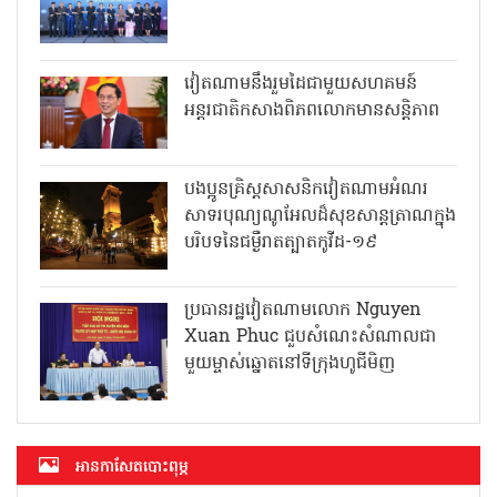
វៀតណាមនឹងរួមដៃជាមួយសហគមន៍
អន្តរជាតិកសាងពិភពលោកមានសន្តិភាព
បងប្អូនគ្រិស្តសាសនិកវៀតណាមអំណរ
សាទរបុណ្យណូអែលដ៏សុខសាន្តត្រាណក្នុង
បរិបទនៃជម្ងឺរាតត្បាតកូវីដ-១៩
ប្រធានរដ្ឋវៀតណាមលោក Nguyen
Xuan Phuc ជួបសំណេះសំណាលជា
មួយម្ចាស់ឆ្នោតនៅទីក្រុងហូជីមិញ
អាន​កាសែត​បោះពុម្ភ