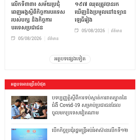
លើកទី៣៣៖ សម័យប្រជុំ
១៩៧ ឈុតត្រូវបានរក
ពេញអង្គស្តីពីកិច្ច​ការបរទេស
ឃើញនិងប្រមូលនៅឧទ្យាន
របស់​បក្ស និងកិច្ច​ការ
ឡេធីរៀង
បរទេសប្រជាជន
05/08/2026
ព័ត៌មាន
05/08/2026
ព័ត៌មាន
អត្ថបទផ្សេងទៀត
អត្ថបទអានច្រើនបំផុត
បទប្បញ្ញត្តិស្តីពីការទប់ស្កាត់ការរាតត្បាតនៃ
ជំងឺ Covid-19 សម្រាប់ប្រជាជនដែល
ចូលមកប្រទេសវៀតណាម
បើកកិច្ចប្រជុំរដ្ឋមន្ត្រីអប់រំអាស៊ានលើកទី១២