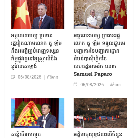
អគ្គលេខាបក្ស ប្រធាន
អគ្គលេខាបក្ស ប្រធានរដ្ឋ
រដ្ឋវៀតណាមលោក តូ ឡឹម
លោក តូ ឡឹម ទទួលជួបមេ
នឹងអញ្ជើញបំពេញទស្សន
បញ្ជាការនៃបញ្ជាការដ្ឋាន
កិច្ចផ្លូវរដ្ឋនៅអូស្ត្រាលីនិង
តំបន់ប៉ាស៊ីហ្វិកនៃ
នូវែលសេឡង់
សហរដ្ឋអាមេរិក លោក
Samuel Paparo
06/08/2026
ព័ត៌មាន
06/08/2026
ព័ត៌មាន
សន្និសីទការទូត
អដ្ឋិធាតុយុទ្ធជនពលីចំនួន