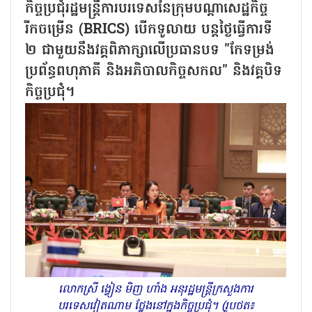
កិច្ចប្រជុំរដ្ឋមន្ត្រីការបរទេសនៃក្រុមបណ្តាសេដ្ឋកិច្ច
រីកចម្រើន (BRICS) បើកទូលាយ បន្តថ្ងៃធ្វើការទី
២ ជាមួយនឹងវគ្គពិភាក្សាលើប្រធានបទ "កែទម្រង់
ប្រព័ន្ធពហុភាគី និងអភិបាលកិច្ចសកល" និងវគ្គបិទ
កិច្ចប្រជុំ។
លោកស្រី ង្វៀន មិញ ហាំង អនុរដ្ឋមន្ត្រីក្រសួងការ
បរទេសវៀតណាម ថ្លែងនៅក្នុងកិច្ចប្រជុំ។ (រូបថត៖