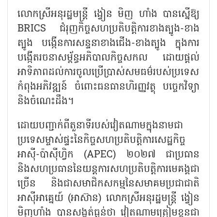
លោកស្រីអនុរដ្ឋមន្ត្រី ង្វៀន មិញ ហាំង បានស្នើឱ្យ
BRICS
ជំរុញកិច្ចសហប្រតិបត្តិការខាងត្បូង-ខាង
ត្បូង បង្កើនការសន្ទនាខាងជើង-ខាងត្បូង ក្នុងការ
បង្កើតរចនាសម្ព័ន្ធអភិបាលកិច្ចសកល ដោយផ្តល់
អាទិភាពដល់ការចូលប្រើប្រាស់សមធម៌របស់ប្រទេស
កំពុងអភិវឌ្ឍន៍ ចំពោះធនធានហិរញ្ញវត្ថុ បច្ចេកវិទ្យា
និងចំណេះដឹង។
ដោយបញ្ជាក់ពីតួនាទីរបស់វៀតណាមក្នុងនាមជា
ប្រទេសម្ចាស់ផ្ទះនៃកិច្ចសហប្រតិបត្តិការសេដ្ឋកិច្ច
អាស៊ី-ប៉ាស៊ីហ្វិក (
APEC)
២០២៧ ជាប្រធាន
និងសហប្រធាននៃយន្តការសហប្រតិបត្តិការមេគង្គជា
ច្រើន និងជាសមាជិកសកម្មនៃសមាគមប្រជាជាតិ
អាស៊ីអាគ្នេយ៍ (អាស៊ាន) លោកស្រីអនុរដ្ឋមន្ត្រី ង្វៀន
មិញហាំង បានសង្កត់ធ្ងន់ថា វៀតណាមត្រៀមខ្លួនជា