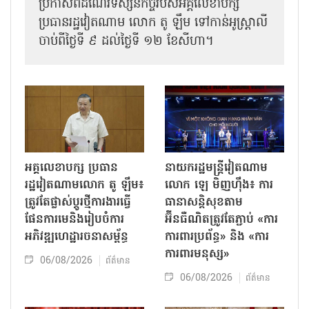
ប្រកាសពីដំណើរទស្សនកិច្ចរបស់អគ្គលេខា​បក្ស
ប្រធានរដ្ឋវៀតណាម លោក តូ ឡឹម ទៅកាន់អូស្ត្រាលី
ចាប់ពីថ្ងៃទី ៩ ដល់ថ្ងៃទី ១២ ខែសីហា​។
អគ្គលេខាបក្ស ប្រធាន
នាយករដ្ឋមន្ត្រីវៀតណាម
រដ្ឋវៀតណាមលោក តូ ឡឹម៖
លោក ឡេ មិញហ៊ឹង៖ ការ
ត្រូវតែផ្លាស់ប្ដូរថ្មីការងារធ្វើ
ធានាសន្តិសុខតាម
ផែនការមេនិងរៀបចំការ
អ៊ីនធឺណិតត្រូវតែភ្ជាប់ «ការ
អភិវឌ្ឍហេដ្ឋារចនាសម្ព័ន្ធ
ការពារប្រព័ន្ធ» និង «ការ
ការពារមនុស្ស»
06/08/2026
ព័ត៌មាន
06/08/2026
ព័ត៌មាន