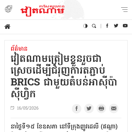
ព័ត៌មាន
វៀតណាមត្រៀមខ្លួនរួចជា
ស្រេចដើម្បីជំរុញការតភ្ជាប់
BRICS ជាមួយតំបន់អាស៊ីប៉ា
ស៊ីហ្វិក
16/05/2026
នាថ្ងៃទី១៥ ខែឧសភា នៅទីក្រុងញូវដេលី (ឥណ្ឌា)