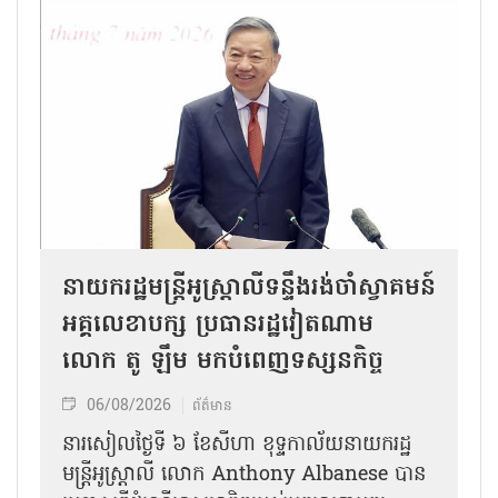
នាយករដ្ឋមន្ត្រីអូស្ត្រាលីទន្ទឹងរង់ចាំស្វាគមន៍
អគ្គលេខាបក្ស ប្រធានរដ្ឋវៀតណាម
លោក តូ ឡឹម មកបំពេញទស្សនកិច្ច
06/08/2026
ព័ត៌មាន
នារសៀលថ្ងៃទី ៦ ខែសីហា ខុទ្ទកាល័យនាយករដ្ឋ
មន្ត្រីអូស្ត្រាលី លោក Anthony Albanese បាន