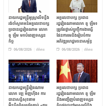
នាយករដ្ឋមន្ត្រីអូស្ត្រាលីទន្ទឹង
អគ្គលេខាបក្ស ប្រធាន
រង់ចាំស្វាគមន៍អគ្គលេខាបក្ស
រដ្ឋវៀតណាមលោក តូ ឡឹម៖
ប្រធានរដ្ឋវៀតណាម លោក
ត្រូវតែផ្លាស់ប្ដូរថ្មីការងារធ្វើ
តូ ឡឹម មកបំពេញទស្សន
ផែនការមេនិងរៀបចំការ
កិច្ច
អភិវឌ្ឍហេដ្ឋារចនាសម្ព័ន្ធ
06/08/2026
06/08/2026
ព័ត៌មាន
ព័ត៌មាន
នាយករដ្ឋមន្ត្រីវៀតណាម
អគ្គលេខាបក្ស ប្រធាន
លោក ឡេ មិញហ៊ឹង៖ ការ
រដ្ឋវៀតណាមលោក តូ ឡឹម
ធានាសន្តិសុខតាម
នឹងអញ្ជើញបំពេញទស្សន
អ៊ីនធឺណិតត្រូវតែភ្ជាប់ «ការ
កិច្ចផ្លូវរដ្ឋនៅអូស្ត្រាលីនិង