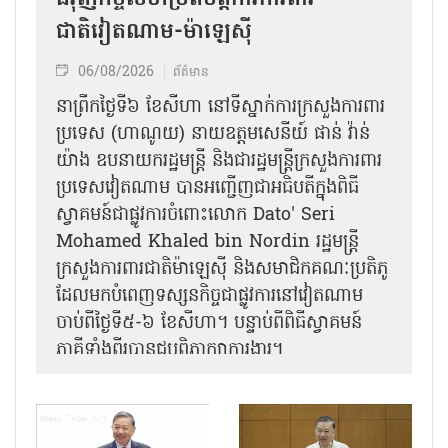
ជំរុញកិច្ចសហប្រតិបត្តិការការពារ
ជាតិវៀតណាម-ម៉ាឡេស៊ី
06/08/2026
ព័ត៌មាន
នា​ព្រឹកថ្ងៃទី៦ ខែសីហា នៅទីស្នាក់ការក្រសួងការពារ
ប្រទេស (ហាណូយ) នាយឧត្តមសេនីយ៍ ផាន់ វ៉ាន់
យ៉ាង ឧបនាយករដ្ឋមន្ត្រី និងជារដ្ឋមន្ត្រីក្រសួងការពារ
ប្រទេសវៀតណាម បានអញ្ជើញជាអធិបតីក្នុងពិធី
ស្វាគមន៍ជាផ្លូវការ​ចំពោះលោក Dato' Seri
Mohamed Khaled bin Nordin រដ្ឋមន្ត្រី
ក្រសួងការពារជាតិម៉ាឡេស៊ី និងសមាជិកគណៈប្រតិភូ
ដែលមកបំពេញទស្សនកិច្ចជាផ្លូវការនៅវៀតណាម
ចាប់ពីថ្ងៃទី៥-៦ ខែសីហា។ បន្ទាប់ពីពិធីស្វាគមន៍
ភាគីទាំងពីរបានជួបពិភាក្សាការងារ​។