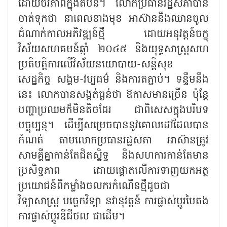
ដោយចីរភាពក្នុងតំបន់។ លោកប្រធានរដ្ឋសភាបាន
ចាត់ទុកថា នាពេលខាងមុខ អាស៊ាននឹងឈានចូល
ដំណាក់កាលអភិវឌ្ឍន៍ថ្មី ដោយអនុវត្តន៍ចក្ខុ
វិស័យសហគមន៍ឆ្នាំ ២០៤៥ និងយុទ្ធសាស្ត្រសហ
ប្រតិបត្តិការលើវិស័យនយោបាយ-សន្តិសុខ
សេដ្ឋកិច្ច សង្គម-វប្បធម៌ និងការតភ្ជាប់។ ទន្ទឹមនឹង
នេះ លោកបានសង្កត់ធ្ងន់ថា ឱកាសមានច្រើន ប៉ុន្តែ
បញ្ហាប្រឈមក៏មិនតិចដែរ ជាពិសេសក្នុងបរិបទ
បច្ចុប្បន្ន។ ដើម្បីសម្រេចបាននូវគោលដៅដែលបាន
កំណត់ តាមលោកប្រធានរដ្ឋសភា អាស៊ានត្រូវ
សាមគ្គីគ្នាកាន់តែជិតស្និទ្ធ និងសហការកាន់តែមាន
ប្រសិទ្ធភាព ដោយផ្តោតលើការទាញយកអត្ថ
ប្រយោជន៍ពីកម្លាំងចលករកំណើនថ្មីដូចជា
វិទ្យាសាស្ត្រ បច្ចេកវិទ្យា នវានុវត្តន៍ ការផ្លាស់ប្តូរបៃតង
ការផ្លាស់ប្តូរឌីជីថល ជាដើម។