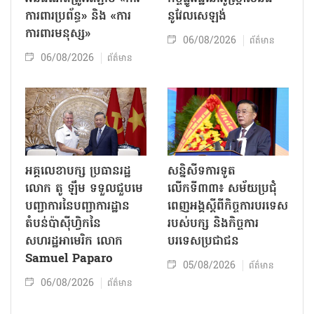
ការពារប្រព័ន្ធ» និង «ការ
នូវែលសេឡង់
ការពារមនុស្ស»
06/08/2026
ព័ត៌មាន
06/08/2026
ព័ត៌មាន
អគ្គលេខាបក្ស ប្រធានរដ្ឋ
សន្និសីទការទូត
លោក តូ ឡឹម ទទួលជួបមេ
លើកទី៣៣៖ សម័យប្រជុំ
បញ្ជាការនៃបញ្ជាការដ្ឋាន
ពេញអង្គស្តីពីកិច្ច​ការបរទេស
តំបន់ប៉ាស៊ីហ្វិកនៃ
របស់​បក្ស និងកិច្ច​ការ
សហរដ្ឋអាមេរិក លោក
បរទេសប្រជាជន
Samuel Paparo
05/08/2026
ព័ត៌មាន
06/08/2026
ព័ត៌មាន