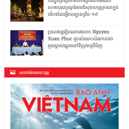
បងប្អូនគ្រិស្តសាសនិកវៀតណាមអំណរ
សាទរបុណ្យណូអែលដ៏សុខសាន្តត្រាណក្នុង
បរិបទនៃជម្ងឺរាតត្បាតកូវីដ-១៩
ប្រធានរដ្ឋវៀតណាមលោក Nguyen
Xuan Phuc ជួបសំណេះសំណាលជា
មួយម្ចាស់ឆ្នោតនៅទីក្រុងហូជីមិញ
អាន​កាសែត​បោះពុម្ភ