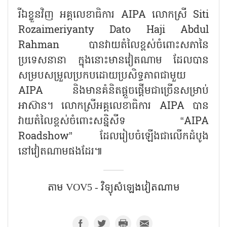
រីឯខ្លួនវិញ អគ្គលេខាធិការ
AIPA លោកស្រី Siti
Rozaimeriyanty Dato Haji Abdul
Rahman បានវាយតំលៃខ្ពស់ចំពោះសភានៃ
ប្រទេសនានា ក្នុងនោះមានវៀតណាម ដែលបាន
សម្របសម្រួលប្រកបដោយប្រសិទ្ធភាពជាមួយ
AIPA និងមានគំនិតផ្ដួចផ្ដើមជាច្រើនសម្រាប់
អាស៊ាន។ លោកស្រីអគ្គលេខាធិការ AIPA បាន
វាយតំលៃខ្ពស់ចំពោះសន្និសីទ “AIPA
Roadshow” ដែលរៀបចំឡើងជាលើកដំបូង
នៅវៀតណាមផងដែរ៕
តាម VOV5 - វិទ្យុសំឡេង​វៀតណាម