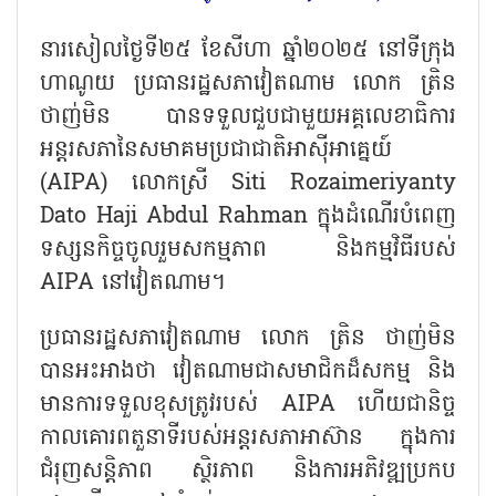
នារសៀលថ្ងៃទី២៥ ខែសីហា ឆ្នាំ២០២៥ នៅទីក្រុង
ហាណូយ ប្រធានរដ្ឋសភាវៀតណាម លោក ត្រិន
ថាញ់មិន បានទទួលជួបជាមួយអគ្គលេខាធិការ
អន្តរសភានៃសមាគមប្រជាជាតិអាស៊ីអាគ្នេយ៍
(
AIPA) លោកស្រី Siti Rozaimeriyanty
Dato Haji Abdul Rahman ក្នុងដំណើរបំពេញ
ទស្សនកិច្ចចូលរួមសកម្មភាព និងកម្មវិធីរបស់
AIPA នៅវៀតណាម។
ប្រធានរដ្ឋសភាវៀតណាម លោក ត្រិន ថាញ់មិន
បានអះអាងថា វៀតណាមជាសមាជិកដ៏សកម្ម និង
មានការទទួលខុសត្រូវរបស់
AIPA ហើយជានិច្ច
កាលគោរពតួនាទីរបស់អន្តរសភាអាស៊ាន ក្នុងការ
ជំរុញសន្តិភាព ស្ថិរភាព និងការអភិវឌ្ឍប្រកប