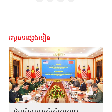
អត្ថបទផ្សេងទៀត