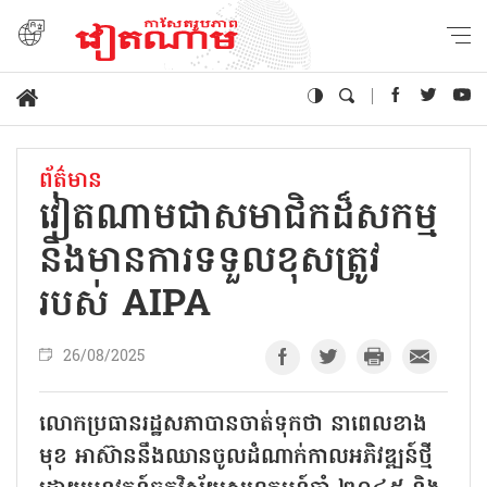
ព័ត៌មាន
វៀតណាមជាសមាជិកដ៏សកម្ម
និងមានការទទួលខុសត្រូវ
របស់ AIPA
26/08/2025
លោកប្រធានរដ្ឋសភាបានចាត់ទុកថា នាពេលខាង
មុខ អាស៊ាននឹងឈានចូលដំណាក់កាលអភិវឌ្ឍន៍ថ្មី