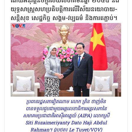
ដោយអនុវត្តន៍ចក្ខុវិស័យសហគមន៍ឆ្នាំ ២០៤៥ និង
យុទ្ធសាស្ត្រសហប្រតិបត្តិការលើវិស័យនយោបាយ-
សន្តិសុខ សេដ្ឋកិច្ច សង្គម-វប្បធម៌ និងការតភ្ជាប់។
ប្រធានរដ្ឋសភាវៀតណាម លោក ត្រិន ថាញ់មិន
បានទទួលជួបជាមួយអគ្គលេខាធិការអន្តរសភានៃ
សមាគមប្រជាជាតិអាស៊ីអាគ្នេយ៍ (AIPA) លោកស្រី
Siti Rozaimeriyanty Dato Haji Abdul
Rahman។ (រូបថត៖ Le Tuyet/VOV)