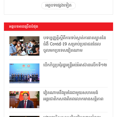
អត្ថបទផ្សេងទៀត
អត្ថបទអានច្រើនបំផុត
បទប្បញ្ញត្តិស្តីពីការទប់ស្កាត់ការរាតត្បាតនៃ
ជំងឺ Covid-19 សម្រាប់ប្រជាជនដែល
ចូលមកប្រទេសវៀតណាម
បើកកិច្ចប្រជុំរដ្ឋមន្ត្រីអប់រំអាស៊ានលើកទី១២
វៀតណាមនឹងរួមដៃជាមួយសហគមន៍
អន្តរជាតិកសាងពិភពលោកមានសន្តិភាព