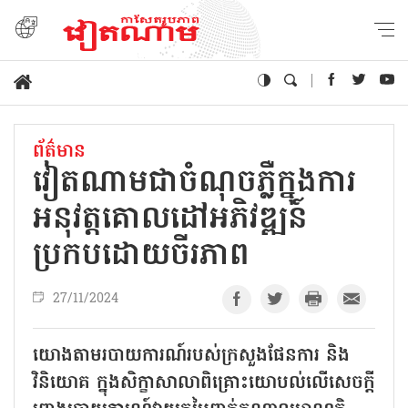
ព័ត៌មាន
វៀតណាមជាចំណុចភ្លឺក្នុងការ
អនុវត្តគោលដៅអភិវឌ្ឍន៍
ប្រកបដោយចីរភាព
27/11/2024
យោងតាមរបាយការណ៍របស់ក្រសួងផែនការ និង
វិនិយោគ ក្នុងសិក្ខាសាលាពិគ្រោះយោបល់លើសេចក្តី