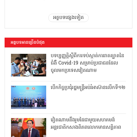
អត្ថបទផ្សេងទៀត
អត្ថបទអានច្រើនបំផុត
បទប្បញ្ញត្តិស្តីពីការទប់ស្កាត់ការរាតត្បាតនៃ
ជំងឺ Covid-19 សម្រាប់ប្រជាជនដែល
ចូលមកប្រទេសវៀតណាម
បើកកិច្ចប្រជុំរដ្ឋមន្ត្រីអប់រំអាស៊ានលើកទី១២
វៀតណាមនឹងរួមដៃជាមួយសហគមន៍
អន្តរជាតិកសាងពិភពលោកមានសន្តិភាព