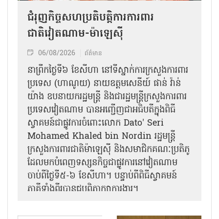
ជំរុញកិច្ចសហប្រតិបត្តិការការពារ
ជាតិវៀតណាម-ម៉ាឡេស៊ី
06/08/2026
ព័ត៌មាន
នា​ព្រឹកថ្ងៃទី៦ ខែសីហា នៅទីស្នាក់ការក្រសួងការពារ
ប្រទេស (ហាណូយ) នាយឧត្តមសេនីយ៍ ផាន់ វ៉ាន់
យ៉ាង ឧបនាយករដ្ឋមន្ត្រី និងជារដ្ឋមន្ត្រីក្រសួងការពារ
ប្រទេសវៀតណាម បានអញ្ជើញជាអធិបតីក្នុងពិធី
ស្វាគមន៍ជាផ្លូវការ​ចំពោះលោក Dato' Seri
Mohamed Khaled bin Nordin រដ្ឋមន្ត្រី
ក្រសួងការពារជាតិម៉ាឡេស៊ី និងសមាជិកគណៈប្រតិភូ
ដែលមកបំពេញទស្សនកិច្ចជាផ្លូវការនៅវៀតណាម
ចាប់ពីថ្ងៃទី៥-៦ ខែសីហា។ បន្ទាប់ពីពិធីស្វាគមន៍
ភាគីទាំងពីរបានជួបពិភាក្សាការងារ​។