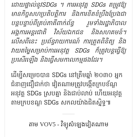
ដោយផ្ទាល់នូវ
SDGs
។ ការអនុវត្ត
SDGs
តម្រូវឱ្យ
មានកិច្ចសហប្រតិបត្តិការ និងការខិតខំប្រឹងប្រែងជា
បន្តបន្ទាប់ពីគ្រប់ភាគីពាក់ព័ន្ធ រួមទាំងរដ្ឋាភិបាល
អង្គការអន្តរជាតិ វិស័យឯកជន និងសហគមន៍។
លើសពីនេះ ប្រព័ន្ធរាយការណ៍ ការត្រួតពិនិត្យ និង
វាយតម្លៃសម្រាប់ការអនុវត្ត
SDGs
ក៏ត្រូវបន្តធ្វើឱ្យ
ប្រសើរឡើង និងធ្វើសមកាលកម្មផងដែរ។
ដើម្បីសម្រេចបាន
SDGs
នៅត្រឹមឆ្នាំ ២០៣០ អ្នក
ជំនាញជឿជាក់ថា វៀតណាមត្រូវបង្កើតក្របខ័ណ្ឌ
អនុវត្ត
SDGs
ស្របគ្នា និងជាប់លាប់ ហើយអនុវត្ត
តាមក្របខណ្ឌ
SDGs
សកលយ៉ាងជិតស្និទ្ធ៕
តាម VOV5 - វិទ្យុសំឡេង​វៀតណាម