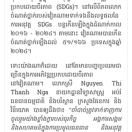
ប្រកបដោយចីរភាព (
SDGs)
។ នៅលើពិភពលោក
ចំណាត់ថ្នាក់របស់វៀតណាមទាក់ទងនឹងលទ្ធផលនៃ
ការអនុវត្ត
SDGs
បន្តកើនឡើងក្នុងដំណាក់កាល
២០១៦ - ២០២៤។ តាមនោះ វៀតណាមបានកើន
ចំណាត់ថ្នាក់ឡើងដល់ ៥១/១៦៦ ប្រទេសក្នុងឆ្នាំ
២០២៤។
ទោះយ៉ាងណាក៏ដោយ នៅតែមានបញ្ហាប្រឈមជា
ច្រើនក្នុងការអភិវឌ្ឍប្រកបដោយចីរភាព
នៅវៀតណាម។ លោកស្រី
Nguyen Thi
Thanh Nga
នាយកដ្ឋានវិទ្យាសាស្ត្រ អប់រំ
ធនធានធម្មជាតិ និងបរិស្ថាន ក្រសួងផែនការ និង
វិនិយោគ បានឲ្យដឹងថា៖
“
ចាំបាច់ត្រូវទាក់ទាញការ
ចូលរួមយ៉ាងខ្លាំងក្លារបស់ធុរកិច្ច អង្គការសង្គម
និងសហគមន៍ក្នុងការប្រមូលធនធាន និងអនុវត្ត