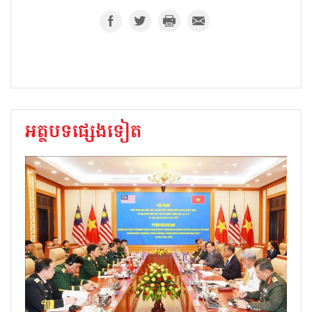
អត្ថបទផ្សេងទៀត