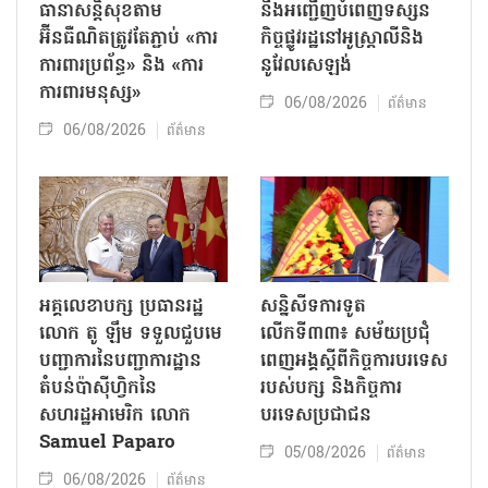
ធានាសន្តិសុខតាម
នឹងអញ្ជើញបំពេញទស្សន
អ៊ីនធឺណិតត្រូវតែភ្ជាប់ «ការ
កិច្ចផ្លូវរដ្ឋនៅអូស្ត្រាលីនិង
ការពារប្រព័ន្ធ» និង «ការ
នូវែលសេឡង់
ការពារមនុស្ស»
06/08/2026
ព័ត៌មាន
06/08/2026
ព័ត៌មាន
អគ្គលេខាបក្ស ប្រធានរដ្ឋ
សន្និសីទការទូត
លោក តូ ឡឹម ទទួលជួបមេ
លើកទី៣៣៖ សម័យប្រជុំ
បញ្ជាការនៃបញ្ជាការដ្ឋាន
ពេញអង្គស្តីពីកិច្ច​ការបរទេស
តំបន់ប៉ាស៊ីហ្វិកនៃ
របស់​បក្ស និងកិច្ច​ការ
សហរដ្ឋអាមេរិក លោក
បរទេសប្រជាជន
Samuel Paparo
05/08/2026
ព័ត៌មាន
06/08/2026
ព័ត៌មាន