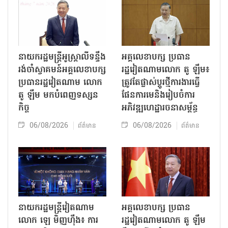
នាយករដ្ឋមន្ត្រីអូស្ត្រាលីទន្ទឹង
អគ្គលេខាបក្ស ប្រធាន
រង់ចាំស្វាគមន៍អគ្គលេខាបក្ស
រដ្ឋវៀតណាមលោក តូ ឡឹម៖
ប្រធានរដ្ឋវៀតណាម លោក
ត្រូវតែផ្លាស់ប្ដូរថ្មីការងារធ្វើ
តូ ឡឹម មកបំពេញទស្សន
ផែនការមេនិងរៀបចំការ
កិច្ច
អភិវឌ្ឍហេដ្ឋារចនាសម្ព័ន្ធ
06/08/2026
06/08/2026
ព័ត៌មាន
ព័ត៌មាន
នាយករដ្ឋមន្ត្រីវៀតណាម
អគ្គលេខាបក្ស ប្រធាន
លោក ឡេ មិញហ៊ឹង៖ ការ
រដ្ឋវៀតណាមលោក តូ ឡឹម