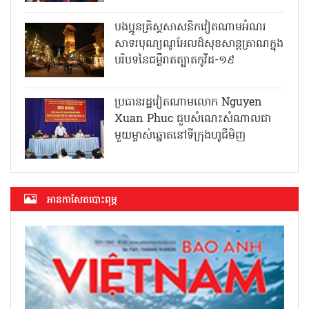
បងប្អូនគ្រិស្តសាសនិកវៀតណាមអំណរ
សាទរបុណ្យណូអែលដ៏សុខសាន្តត្រាណក្នុង
បរិបទនៃជម្ងឺរាតត្បាតកូវីដ-១៩
ប្រធានរដ្ឋវៀតណាមលោក Nguyen
Xuan Phuc ជួបសំណេះសំណាលជា
មួយម្ចាស់ឆ្នោតនៅទីក្រុងហូជីមិញ
អាន​កាសែត​បោះពុម្ភ