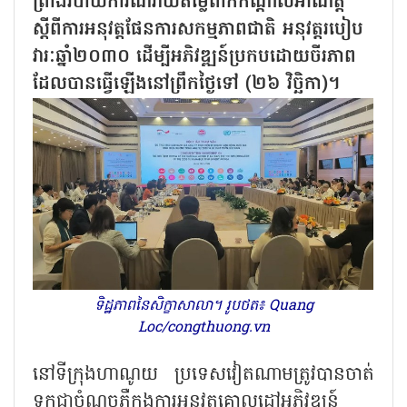
ព្រាងរបាយការណ៍វាយតម្លៃពាក់កណ្តាលអាណត្តិ
ស្តីពីការអនុវត្តផែនការសកម្មភាពជាតិ អនុវត្តរបៀប
វារៈឆ្នាំ២០៣០ ដើម្បីអភិវឌ្ឍន៍ប្រកបដោយចីរភាព
ដែលបានធ្វើឡើងនៅព្រឹកថ្ងៃទៅ (២៦ វិច្ឆិកា)។
ទិដ្ឋភាពនៃសិក្ខាសាលា។ រូបថត៖ Quang
Loc/congthuong.vn
នៅទីក្រុងហាណូយ ប្រទេសវៀតណាមត្រូវបានចាត់
ទុកជាចំណុចភ្លឺក្នុងការអនុវត្តគោលដៅអភិវឌ្ឍន៍