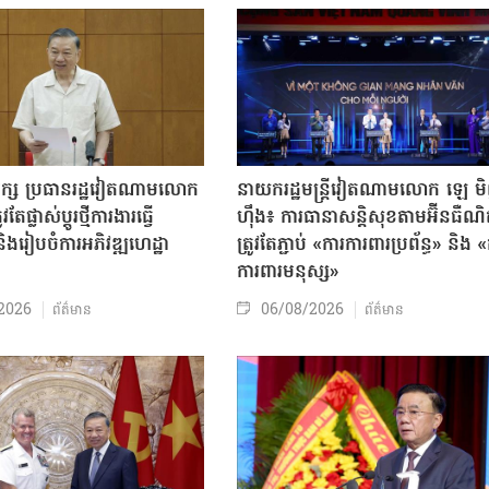
បក្ស ប្រធានរដ្ឋវៀតណាមលោក
នាយករដ្ឋមន្ត្រីវៀតណាមលោក ឡេ ម
តែផ្លាស់ប្ដូរថ្មីការងារធ្វើ
ហ៊ឹង៖ ការធានាសន្តិសុខតាមអ៊ីនធឺណ
ិងរៀបចំការអភិវឌ្ឍហេដ្ឋា
ត្រូវតែភ្ជាប់ «ការការពារប្រព័ន្ធ» និង 
ធ
ការពារមនុស្ស»
2026
06/08/2026
ព័ត៌មាន
ព័ត៌មាន