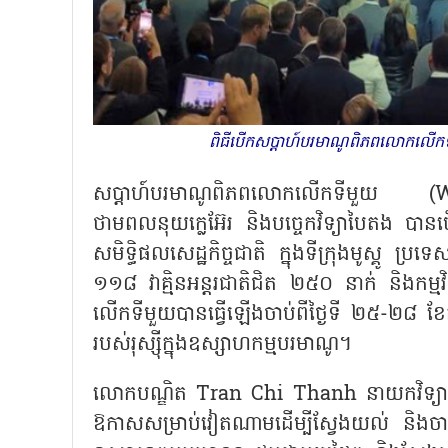
ពិធីបើកសប្តាហ៍បរមាណូពិភពលោកលើកទីមួ
សប្តាហ៍បរមាណូពិភពលោកលើកទីមួយ (
W
ថាមពលនុយក្លេអ៊ែរ និងបច្ចេកវិទ្យាបៃតង បាន
សមិទ្ធិផលសេដ្ឋកិច្ចជាតិ ក្នុងទីក្រុងមូស្គូ ប្
១១៨ វាគ្មិនអន្តរជាតិជិត ២៥០ នាក់ និង
លើកទីមួយបានធ្វើឡើងចាប់ពីថ្ងៃទី ២៥-២៨ ខែក
របស់រុស្ស៊ីក្នុងឧស្សាហកម្មបរមាណូ។
លោកបណ្ឌិត
Tran Chi Thanh នាយកវិទ្យាស
ឱកាសសម្រាប់វៀតណាមដើម្បីស្វែងយល់ និងចាប់