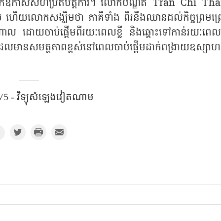
ែងរកឱកាសសហប្រតិបត្តិការ។ លោកបណ្ឌិត Tran Chi Th
ម ហើយលោកសង្ឃឹមថា ភាគីទាំង ពីរនឹងឈានដល់កិច្ចព្រមព្
ះបណ្តាល ដោយចាប់ផ្តើមពីរយៈពេលខ្លី និងឆ្ពោះទៅកាន់រយៈពេល
មានសមត្ថភាពខ្ពស់នៅពេលចាប់ផ្តើមដាក់ពង្រាយឧស្សាហក
5 - វិទ្យុសំឡេង​វៀតណាម