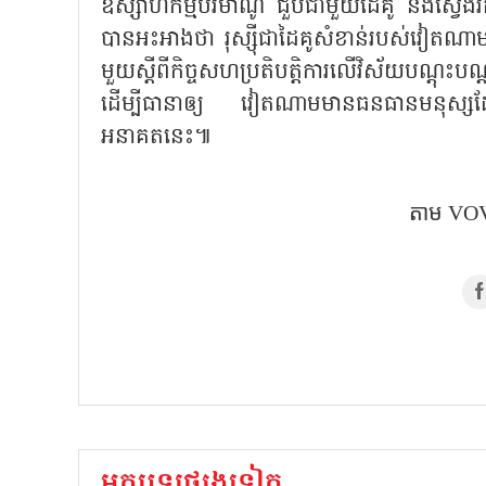
ឧស្សាហកម្មបរមាណូ ជួបជាមួយដៃគូ និងស្វ
បានអះអាងថា រុស្ស៊ីជាដៃគូសំខាន់របស់វៀតណា
មួយស្តីពីកិច្ចសហប្រតិបត្តិការលើវិស័យបណ្តុ
ដើម្បីធានាឲ្យ វៀតណាមមានធនធានមនុស្សដែល
អនាគតនេះ៕
តាម VOV