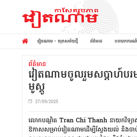
វៀតណាម - យុគសម័យថ្មី
ព័ត៌មាន
បទយកការណ
ព័ត៌មាន
វៀតណាមចូលរួមសប្តាហ៍បរ
មូស្គូ
27/09/2025
លោកបណ្ឌិត Tran Chi Thanh នាយកវិទ្យាស
ឱកាសសម្រាប់វៀតណាមដើម្បីស្វែងយល់ និងចាប់ 