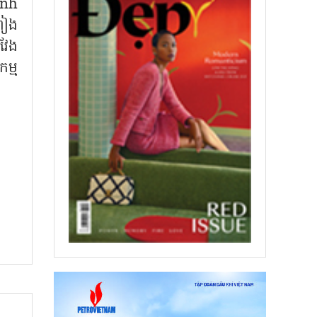
anh
រៀង
វែង
ម្ម