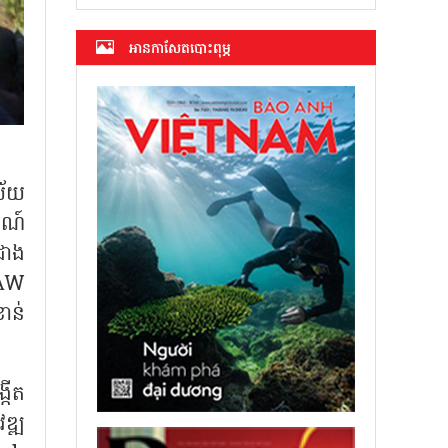
អាន​កាសែត​បោះពុម្ភ
ស័យ
រណ៍
សជាង
WAW
ាន់
កើត
ឌ្ឍ