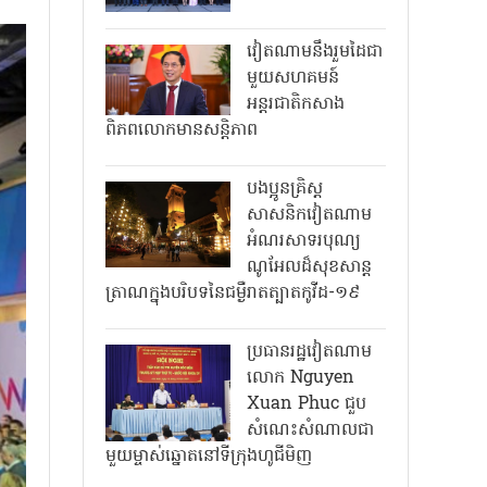
វៀតណាមនឹងរួមដៃជា
មួយសហគមន៍
អន្តរជាតិកសាង
ពិភពលោកមានសន្តិភាព
បងប្អូនគ្រិស្ត
សាសនិកវៀតណាម
អំណរសាទរបុណ្យ
ណូអែលដ៏សុខសាន្ត
ត្រាណក្នុងបរិបទនៃជម្ងឺរាតត្បាតកូវីដ-១៩
ប្រធានរដ្ឋវៀតណាម
លោក Nguyen
Xuan Phuc ជួប
សំណេះសំណាលជា
មួយម្ចាស់ឆ្នោតនៅទីក្រុងហូជីមិញ