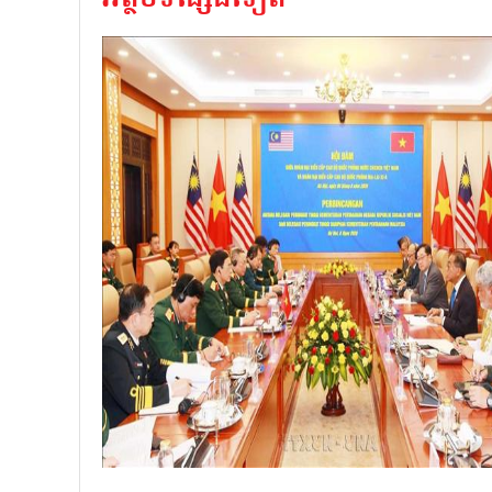
អត្ថបទផ្សេងទៀត