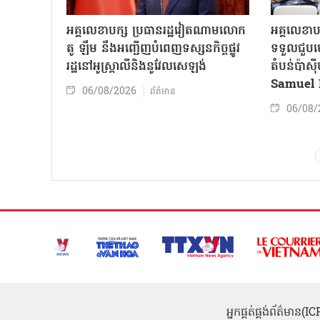
អគ្គលេខាបក្ស ប្រធានរដ្ឋវៀតណាមលោក
អគ្គលេខាប
តូ ឡឹម នឹងអញ្ជើញបំពេញទស្សនកិច្ចផ្លូវ
ទទួលជួបមេ
រដ្ឋនៅអូស្ត្រាលីនិងនូវែលសេឡង់
តំបន់ប៉ាស
Samuel 
06/08/2026
ព័ត៌មាន
06/08/
អ្នកផ្គត់ផ្គង់ព័ត៌មាន