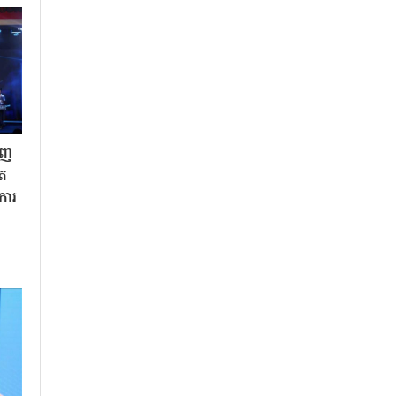
ិញ
ិត
«ការ