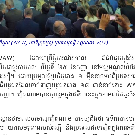
យ (WAW) នៅទីក្រុងមូស្គូ ប្រទេសរុស្ស៊ី។ (រូបថត៖ VOV)
AW) ដែលជាព្រឹត្តិការណ៍សកល ដ៏ធំបំផុតក្នុងវិ
បើកជាផ្លូវការកាល ពីថ្ងៃទី ២៥ ខែកញ្ញា នៅមជ្ឈមណ្ឌលពិព័
រទេសរុស្ស៊ី។ ដោយប្រមូលផ្តុំប្រតិភូជាង ១ ម៉ឺននាក់មកពីប្រទេ
កម្មវិធីយុវជនដែលទាក់ទាញយុវជនជាង ១៨ ពាន់នាក់នោះ 
ញ្ញា។ វៀតណាមបានចូលរួមក្នុងវេទិកានេះក្នុងនាមជាដៃគូសំខ
្ថានថាមពលបរមាណូវៀតណាម បានឲ្យដឹងថា វេទិកាបានបង្
 យកសមត្ថភាពរបស់រុស្ស៊ី និងប្រទេសដទៃទៀតក្នុងការអភិវ