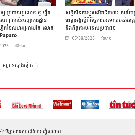
ក្ស ប្រធានរដ្ឋលោក តូ ឡឹម
សន្និសីទការទូតលើកទី៣៣៖ សម័យប្រ
បញ្ជាការនៃបញ្ជាការដ្ឋាន
ពេញអង្គស្តីពីកិច្ច​ការបរទេសរបស់​បក្ស
៊ីហ្វិកនៃសហរដ្ឋអាមេរិក លោក
និងកិច្ច​ការបរទេសប្រជាជន
Paparo
05/08/2026
ព័ត៌មាន
2026
ព័ត៌មាន
អត្ថបទផ្សេងទៀត
(ICP): ទីភ្នាក់ងារសារព័ត៌មានវៀតណាម