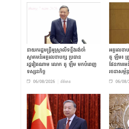
នាយករដ្ឋមន្ត្រីអូស្ត្រាលីទន្ទឹងរង់ចាំ
អគ្គលេខា
ស្វាគមន៍អគ្គលេខាបក្ស ប្រធាន
តូ ឡឹម៖ ត្រូវ
រដ្ឋវៀតណាម លោក តូ ឡឹម មកបំពេញ
ផែនការមេន
ទស្សនកិច្ច
រចនាសម្ព័ន្
06/08/2026
06/08/
ព័ត៌មាន