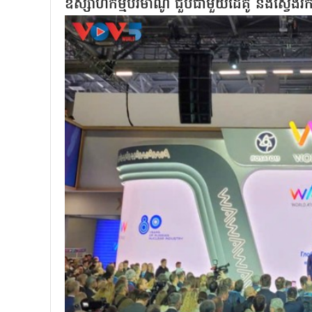
ឧស្សាហកម្មបរមាណូ ជួបជាមួយដៃគូ និងស្វែងរ