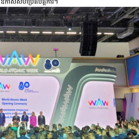
កឱកាសសហប្រតិបត្តិការ។