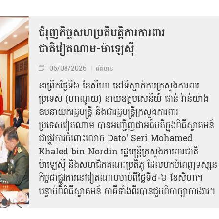
ជំរុញកិច្ចសហប្រតិបត្តិការការពារ
ជាតិវៀតណាម-ម៉ាឡេស៊ី
06/08/2026
ព័ត៌មាន
នា​ព្រឹកថ្ងៃទី៦ ខែសីហា នៅទីស្នាក់ការក្រសួងការពារ
ប្រទេស (ហាណូយ) នាយឧត្តមសេនីយ៍ ផាន់ វ៉ាន់យ៉ាង
ឧបនាយករដ្ឋមន្ត្រី និងជារដ្ឋមន្ត្រីក្រសួងការពារ
ប្រទេសវៀតណាម បានអញ្ជើញជាអធិបតីក្នុងពិធីស្វាគមន៍
ជាផ្លូវការ​ចំពោះលោក Dato' Seri Mohamed
Khaled bin Nordin រដ្ឋមន្ត្រីក្រសួងការពារជាតិ
ម៉ាឡេស៊ី និងសមាជិកគណៈប្រតិភូ ដែលមកបំពេញទស្សន
កិច្ចជាផ្លូវការនៅវៀតណាមចាប់ពីថ្ងៃទី៥-៦ ខែសីហា។
បន្ទាប់ពីពិធីស្វាគមន៍ ភាគីទាំងពីរបានជួបពិភាក្សាការងារ​។