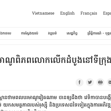
Vietnamese
English
Français
Esp
៍ឯកទេស
ការស្វែងយល់
វប្បធម៌
សេដ្ឋកិច្ច
ព្រឹត្តិការណ៍ - បុគ្
មាណូពិភពលោកលើកដំបូងនៅទីក្រុ
្ថានថាមពលបរមាណូវៀតណាម បានឲ្យដឹងថា វេទិកាបានបង្ក
យកសមត្ថភាពរបស់រុស្ស៊ី និងប្រទេសដទៃទៀតក្នុងការអភិវឌ្