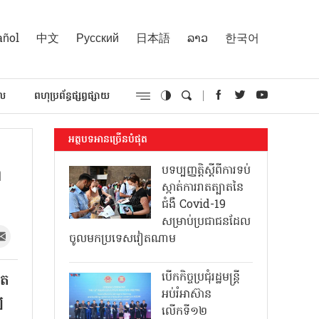
añol
中文
Русский
日本語
ລາວ
한국어
គល
ពហុប្រព័ន្ធផ្សព្វផ្សាយ
អត្ថបទអានច្រើនបំផុត
ង
បទប្បញ្ញត្តិស្តីពីការទប់
ស្កាត់ការរាតត្បាតនៃ
ជំងឺ Covid-19
សម្រាប់ប្រជាជនដែល
ចូលមកប្រទេសវៀតណាម
បើកកិច្ចប្រជុំរដ្ឋមន្ត្រី
ើត
អប់រំអាស៊ាន
ឍ
លើកទី១២