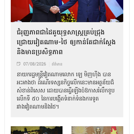
ជំរុញភាពជាដៃគូយុទ្ធសាស្ត្រគ្រប់ជ្រុង
ជ្រោយវៀតណាម-ថៃ ឲ្យកាន់តែជាក់ស្ដែង
និងមានប្រសិទ្ធភាព
07/08/2026
ព័ត៌មាន
នាយករដ្ឋមន្ត្រីវៀតណាមលោក ឡេ មិញហ៊ឹង បាន
អះអាងថា ដំណើរទស្សនកិច្ចលើកនេះមានអត្ថន័យដ៏
សំខាន់ពិសេស ដោយបានធ្វើឡើងចំឱកាសរំលឹកខួប
លើកទី ៥០ នៃការបង្កើតទំនាក់ទំនងការទូត
រវាងវៀតណាមនិងថៃ។