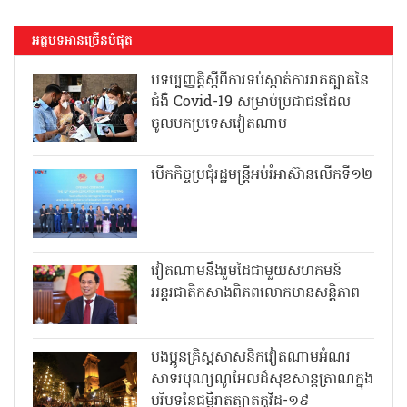
អត្ថបទអានច្រើនបំផុត
បទប្បញ្ញត្តិស្តីពីការទប់ស្កាត់ការរាតត្បាតនៃ
ជំងឺ Covid-19 សម្រាប់ប្រជាជនដែល
ចូលមកប្រទេសវៀតណាម
បើកកិច្ចប្រជុំរដ្ឋមន្ត្រីអប់រំអាស៊ានលើកទី១២
វៀតណាមនឹងរួមដៃជាមួយសហគមន៍
អន្តរជាតិកសាងពិភពលោកមានសន្តិភាព
បងប្អូនគ្រិស្តសាសនិកវៀតណាមអំណរ
សាទរបុណ្យណូអែលដ៏សុខសាន្តត្រាណក្នុង
បរិបទនៃជម្ងឺរាតត្បាតកូវីដ-១៩