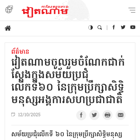
ព័ត៌មាន
វៀតណាមចូលរួមចំណែកជាក់
ស្តែងក្នុងសម័យប្រជុំ
លើកទី៦០ នៃក្រុមប្រឹក្សាសិទ្ធិ
មនុស្សអង្គការសហប្រជាជាតិ
12/10/2025
សម័យប្រជុំលើកទី ៦០ នៃក្រុមប្រឹក្សាសិទ្ធិមនុស្ស