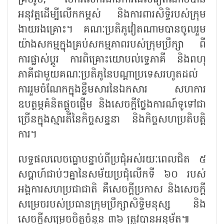
អនុវត្តដើម្បីលើកកម្ពស់ និងការពារសិទ្ធិរបស់ក្រុម
ងាយរងគ្រោះ។ គណៈប្រតិភូវៀតណាមបានចូលរួម
យ៉ាងសកម្មក្នុងគ្រប់សកម្មភាពរបស់ក្រុមប្រឹក្សា ពី
ការផ្លាស់ប្តូរ ការពិគ្រោះយោបល់ទ្វេភាគី និងពហុ
ភាគីជាមួយគណៈប្រតិភូនៃបណ្តាប្រទេសរហូតដល់
ការរួមចំណែកក្នុងខ្លឹមសារនៃឯកសារ សហការ
ឧបត្ថម្ភគំនិតផ្តួចផ្តើម និងសេចក្តីថ្លែងការណ៍ទូទៅជា
ច្រើនក្នុងស្មារតីនៃកិច្ចសន្ទនា និងកិច្ចសហប្រតិបត្តិ
ការ។
លទ្ធផលលេចធ្លោបន្ទាប់ពីប្រជុំអស់រយៈពេលជិត ៥
សប្តាហ៍ជាប់ៗគ្នានៃសម័យប្រជុំលើកទី ៦០ របស់
អង្គការសហប្រជាជាតិ គឺសេចក្តីប្រកាស និងសេចក្តី
សម្រេចរបស់ប្រធានក្រុមប្រឹក្សាសិទ្ធិមនុស្ស និង
សេចក្តីសម្រេចចិត្តចំនួន ៣៦ ត្រូវបានអនុម័ត៕