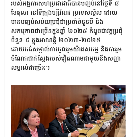
របស់អង្គការសហប្រជាជាតិបានបញ្ចប់នៅថ្ងៃទី ៨
ខែតុលា នៅទីក្រុងហ្សឺណែវ ប្រទេសស្វីស ដោយ
បានបញ្ចប់សម័យប្រជុំជាប្រចាំចំនួនបី និង
សកម្មភាពជាច្រើនក្នុងឆ្នាំ ២០២៥ ក៏ដូចជាវគ្គប្រជុំ
ចំនួន ៩ ក្នុងអាណត្តិ ២០២៣-២០២៥
ដោយកត់សម្គាល់ការចូលរួមយ៉ាងសកម្ម និងការរួម
ចំណែកជាក់ស្តែងរបស់វៀតណាមជាមួយនឹងសញ្ញា
សម្គាល់ជាច្រើន។