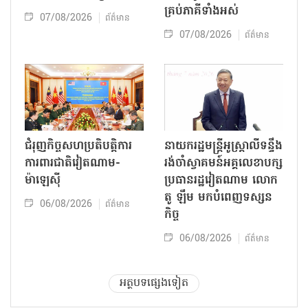
គ្រប់ភាគីទាំងអស់
07/08/2026
ព័ត៌មាន
07/08/2026
ព័ត៌មាន
ជំរុញកិច្ចសហប្រតិបត្តិការ
នាយករដ្ឋមន្ត្រីអូស្ត្រាលីទន្ទឹង
ការពារជាតិវៀតណាម-
រង់ចាំស្វាគមន៍អគ្គលេខាបក្ស
ម៉ាឡេស៊ី
ប្រធានរដ្ឋវៀតណាម លោក
តូ ឡឹម មកបំពេញទស្សន
06/08/2026
ព័ត៌មាន
កិច្ច
06/08/2026
ព័ត៌មាន
អត្ថបទផ្សេងទៀត