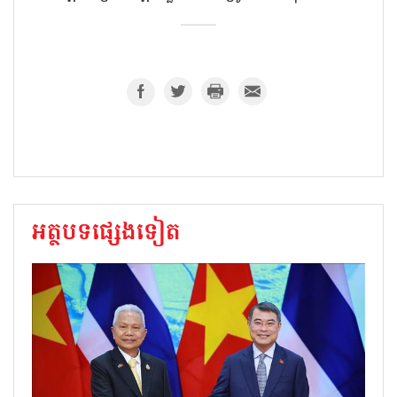
អត្ថបទផ្សេងទៀត