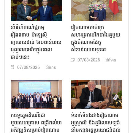
នាំទំហំពាណិជ្ជកម្ម
វៀតណាមចាត់ទុក
វៀតណាម-ម៉ាឡេស៊ី
សហរដ្ឋអាមេរិកជាដៃគូមួយ
ឲ្យឈានដល់ ២០ពាន់លាន
ក្នុងចំណោមដៃគូ
ដុល្លារអាមេរិកក្នុងពេល
សំខាន់ឈានមុខគេ
ឆាប់ៗនេះ
07/08/2026
ព័ត៌មាន
07/08/2026
ព័ត៌មាន
ការទូតរួមដំណើរជា
ទំនាក់ទំនងរវាងវៀតណាម
មួយសហគ្រាស ពង្រីកលំហ
អូស្ត្រាលី និងនូវែលសេឡង់
អភិវឌ្ឍន៍សម្រាប់វៀតណាម
នាំមកនូវអត្ថប្រយោជន៍ដល់