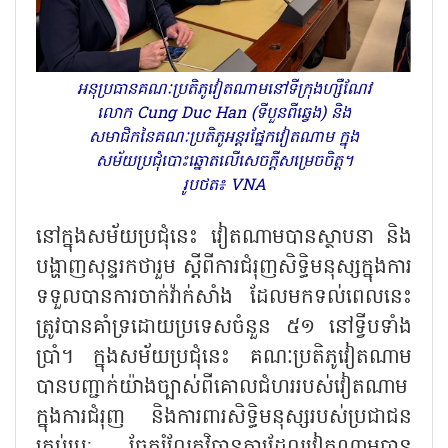
អនុប្រធានគណៈប្រតិភូវៀតណាមនៅទីក្រុងហ្សឺណែវ
លោក Cung Duc Han (ទីបួនពីឆ្វេង) និង
សមាជិកនៃគណៈប្រតិភូអន្តរផ្នែកវៀតណាម ក្នុង
សម័យប្រជុំបោះឆ្នោតលើសេចក្តីសម្រេចចិត្ត។
រូបថត៖ VNA
នៅក្នុងសម័យប្រជុំនេះ វៀតណាមបានស្ថាបនា និង
បង្ហាញសុន្ទរកថារួម ស្តីពីការជំរុញសិទ្ធិមនុស្សក្នុងការ
ទទួលបានការចាក់វ៉ាក់សាំង ដែលមកទល់ពេលនេះ
ត្រូវបានគាំទ្រដោយប្រទេសចំនួន ៥១ នៅទ្វីបទាំង
ប្រាំ។ ក្នុងសម័យប្រជុំនេះ គណៈប្រតិភូវៀតណាម
បានបញ្ជាក់យ៉ាងច្បាស់ពីគោលជំហររបស់វៀតណាម
ក្នុងការជំរុញ និងការពារសិទ្ធិមនុស្សរបស់ប្រជាជន
គ្រប់រូប; ចែករំលែកវិធានការដែលវៀតណាមបាន