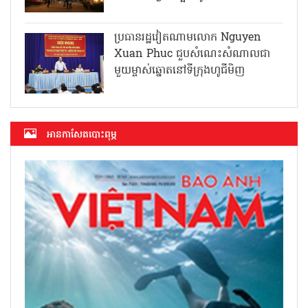
ប្រធានរដ្ឋវៀតណាមលោក Nguyen
Xuan Phuc ជួបសំណេះសំណាលជា
មួយម្ចាស់ឆ្នោតនៅទីក្រុងហូជីមិញ
អាន​កាសែត​បោះពុម្ភ