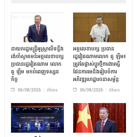
នាយករដ្ឋមន្ត្រីអូស្ត្រាលីទន្ទឹង
អគ្គលេខាបក្ស ប្រធាន
រង់ចាំស្វាគមន៍អគ្គលេខាបក្ស
រដ្ឋវៀតណាមលោក តូ ឡឹម៖
ប្រធានរដ្ឋវៀតណាម លោក
ត្រូវតែផ្លាស់ប្ដូរថ្មីការងារធ្វើ
តូ ឡឹម មកបំពេញទស្សន
ផែនការមេនិងរៀបចំការ
កិច្ច
អភិវឌ្ឍហេដ្ឋារចនាសម្ព័ន្ធ
06/08/2026
06/08/2026
ព័ត៌មាន
ព័ត៌មាន