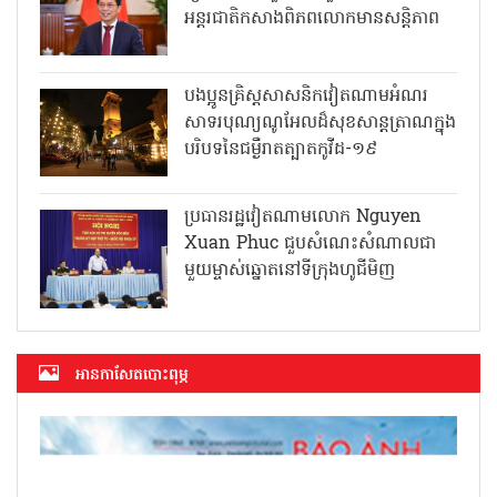
អន្តរជាតិកសាងពិភពលោកមានសន្តិភាព
បងប្អូនគ្រិស្តសាសនិកវៀតណាមអំណរ
សាទរបុណ្យណូអែលដ៏សុខសាន្តត្រាណក្នុង
បរិបទនៃជម្ងឺរាតត្បាតកូវីដ-១៩
ប្រធានរដ្ឋវៀតណាមលោក Nguyen
Xuan Phuc ជួបសំណេះសំណាលជា
មួយម្ចាស់ឆ្នោតនៅទីក្រុងហូជីមិញ
អាន​កាសែត​បោះពុម្ភ