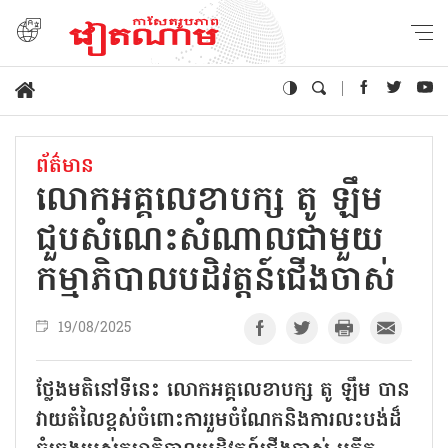
ព័ត៌មាន
លោកអគ្គលេខាបក្ស តូ ឡឹម
ជួបសំណេះសំណាលជាមួយ
កម្មាភិបាលបដិវត្តន៍ជើងចាស់
19/08/2025
ថ្លែងមតិនៅទីនេះ លោកអគ្គលេខាបក្ស តូ ឡឹម បាន
វាយតំលៃខ្ពស់ចំពោះការរួមចំណែកនិងការលះបង់ដ៏