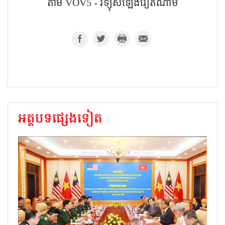
តាម VOV5 - វិទ្យុសំឡេង​វៀតណាម
អត្ថបទផ្សេងទៀត