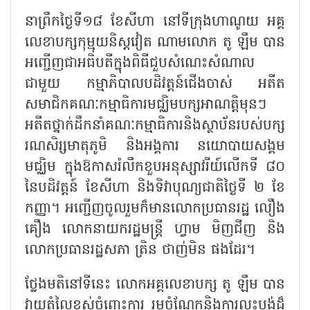
នាព្រឹកថ្ងៃទី១៨ ខែសីហា នៅទីក្រុងហាណូយ អគ្គ
លេខាបក្សកុម្មុយនិស្តវៀត ណាមលោក តូ ឡឹម បាន
អញ្ជើញជាអធិបតីក្នុងពិធីជួបសំណេះសំណាល
ជាមួយ កម្មាភិបាលបដិវត្តន៍ជើងចាស់ អតីត
សមាជិកគណៈកម្មាធិការមជ្ឈិមបក្សអាណត្តិមុនៗ
អតីតថ្នាក់ដឹកនាំគណៈកម្មាធិការនិងស្ថាប័នរបស់បក្ស
រណសិរ្សមាតុភូមិ និងអង្គការ នយោបាយសង្គម
មជ្ឈិម ក្នុងឱកាសរំលឹកខួបអនុស្សាវរីយ៍លើកទី ៨០
នៃបដិវត្តន៍ ខែសីហា និងទិវាបុណ្យជាតិថ្ងៃទី ២ ខែ
កញ្ញា។
អញ្ជើញចូលរួមក៏មានលោកប្រធានរដ្ឋ លឿង
គឿង លោកនាយករដ្ឋមន្ត្រី ហ្វាម មិញជីញ និង
លោកប្រធានរដ្ឋសភា ត្រិន ថាញ់មិន ផងដែរ។
ថ្លែងមតិនៅទីនេះ លោកអគ្គលេខាបក្ស តូ ឡឹម បាន
វាយតំលៃខ្ពស់ចំពោះការ រួមចំណែកនិងការលះបង់ដ៏