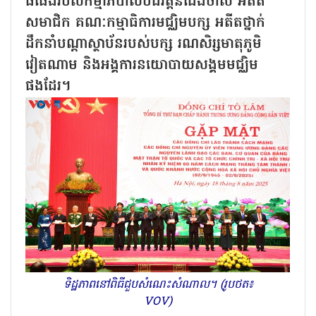
ធំធេងរបស់កម្មាភិបាលបដិវត្តន៍ជើងចាស់ អតីត
សមាជិក គណៈកម្មាធិការមជ្ឈិមបក្ស អតីតថ្នាក់
ដឹកនាំបណ្ដាស្ថាប័នរបស់បក្ស រណសិរ្សមាតុភូមិ
វៀតណាម និងអង្គការនយោបាយសង្គមមជ្ឈិម
ផងដែរ។
ទិដ្ឋភាពនៅពិធីជួបសំណេះសំណាល។ (រូបថត៖
VOV)