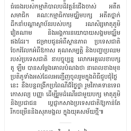
ធំធេងរបស់កម្មាភិបាលបដិវត្តន៍ជើងចាស់ អតីត
សមាជិក គណៈកម្មាធិការមជ្ឈិមបក្ស អតីតថ្នាក់
ដឹកនាំបណ្ដាស្ថាប័នរបស់បក្ស រណសិរ្សមាតុភូមិ
វៀតណាម និងអង្គការនយោបាយសង្គមមជ្ឈិម
ផងដែរ។ ជម្រាបជូនអំពីស្ថានភាព ប្រទេសជាតិ
ចែករំលែកអំពីឱកាស គុណសម្បត្តិ និងបញ្ហាប្រឈម
របស់ប្រទេសជាតិ នាបច្ចុប្បន្ន លោកអគ្គលេខាបក្ស
តូ ឡឹម បានសម្តែងគោលបំណងថា នាពេលខាងមុខ
ប្រតិភូទាំងអស់ដែលអញ្ជើញចូលរួមក្នុងពិធីជួបជុំថ្ងៃ
នេះ នឹងបន្តពង្រីកប្រពៃណីដ៏ថ្លៃថ្លា រួមវិភាគទានទេព
កោសល្យ បញ្ញា ដើម្បីរួមដំណើរជាមួយបក្ស មាតុភូមិ
និងប្រជាជន ប្តេជ្ញាកសាងប្រទេសជាតិឱ្យកាន់តែ
រីកចម្រើននិងសុភមង្គល ក្នុងយុគសម័យថ្មី៕