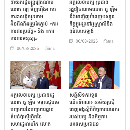
នាយករដ្ឋមន្ត្រីវៀតណាម
អគ្គលេខាបក្ស ប្រធាន
លោក ឡេ មិញហ៊ឹង៖ ការ
រដ្ឋវៀតណាមលោក តូ ឡឹម
ធានាសន្តិសុខតាម
នឹងអញ្ជើញបំពេញទស្សន
អ៊ីនធឺណិតត្រូវតែភ្ជាប់ «ការ
កិច្ចផ្លូវរដ្ឋនៅអូស្ត្រាលីនិង
ការពារប្រព័ន្ធ» និង «ការ
នូវែលសេឡង់
ការពារមនុស្ស»
06/08/2026
ព័ត៌មាន
06/08/2026
ព័ត៌មាន
អគ្គលេខាបក្ស ប្រធានរដ្ឋ
សន្និសីទការទូត
លោក តូ ឡឹម ទទួលជួបមេ
លើកទី៣៣៖ សម័យប្រជុំ
បញ្ជាការនៃបញ្ជាការដ្ឋាន
ពេញអង្គស្តីពីកិច្ច​ការបរទេស
តំបន់ប៉ាស៊ីហ្វិកនៃ
របស់​បក្ស និងកិច្ច​ការ
សហរដ្ឋអាមេរិក លោក
បរទេសប្រជាជន