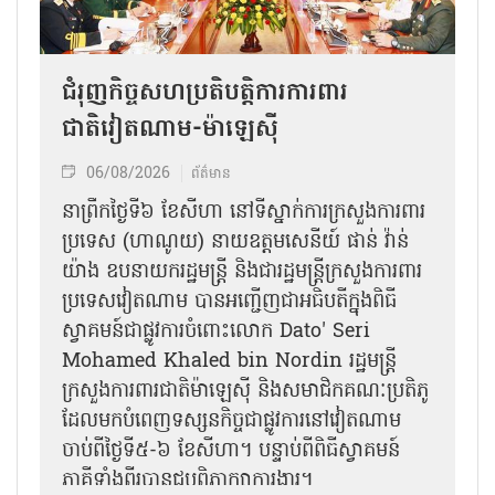
ជំរុញកិច្ចសហប្រតិបត្តិការការពារ
ជាតិវៀតណាម-ម៉ាឡេស៊ី
06/08/2026
ព័ត៌មាន
នា​ព្រឹកថ្ងៃទី៦ ខែសីហា នៅទីស្នាក់ការក្រសួងការពារ
ប្រទេស (ហាណូយ) នាយឧត្តមសេនីយ៍ ផាន់ វ៉ាន់
យ៉ាង ឧបនាយករដ្ឋមន្ត្រី និងជារដ្ឋមន្ត្រីក្រសួងការពារ
ប្រទេសវៀតណាម បានអញ្ជើញជាអធិបតីក្នុងពិធី
ស្វាគមន៍ជាផ្លូវការ​ចំពោះលោក Dato' Seri
Mohamed Khaled bin Nordin រដ្ឋមន្ត្រី
ក្រសួងការពារជាតិម៉ាឡេស៊ី និងសមាជិកគណៈប្រតិភូ
ដែលមកបំពេញទស្សនកិច្ចជាផ្លូវការនៅវៀតណាម
ចាប់ពីថ្ងៃទី៥-៦ ខែសីហា។ បន្ទាប់ពីពិធីស្វាគមន៍
ភាគីទាំងពីរបានជួបពិភាក្សាការងារ​។