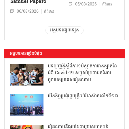
Samuel Paparo
05/08/2026
ព័ត៌មាន
06/08/2026
ព័ត៌មាន
អត្ថបទផ្សេងទៀត
អត្ថបទអានច្រើនបំផុត
បទប្បញ្ញត្តិស្តីពីការទប់ស្កាត់ការរាតត្បាតនៃ
ជំងឺ Covid-19 សម្រាប់ប្រជាជនដែល
ចូលមកប្រទេសវៀតណាម
បើកកិច្ចប្រជុំរដ្ឋមន្ត្រីអប់រំអាស៊ានលើកទី១២
វៀតណាមនឹងរួមដៃជាមួយសហគមន៍