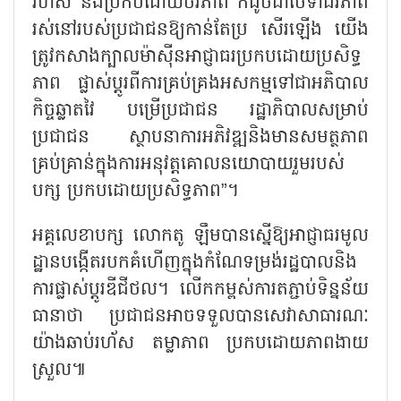
រហ័ស និងប្រកបដោយចីរភាព ក៏ដូចជាថែទាំជីវភាព
រស់នៅរបស់ប្រជាជនឱ្យកាន់តែប្រ សើរឡើង យើង
ត្រូវកសាងក្បាលម៉ាស៊ីនអាជ្ញាធរប្រកបដោយប្រសិទ្ធ
ភាព ផ្លាស់ប្តូរពីការគ្រប់គ្រងអសកម្មទៅជាអភិបាល
កិច្ចឆ្លាតវៃ បម្រើប្រជាជន រដ្ឋាភិបាលសម្រាប់
ប្រជាជន ស្ថាបនាការអភិវឌ្ឍនិងមានសមត្ថភាព
គ្រប់គ្រាន់ក្នុងការអនុវត្តគោលនយោបាយរួមរបស់
បក្ស ប្រកបដោយប្រសិទ្ធភាព”។
អគ្គលេខាបក្ស លោកតូ ឡឹមបានស្នើឱ្យអាជ្ញាធរមូល
ដ្ឋានបង្កើតរបកគំហើញក្នុងកំណែទម្រង់រដ្ឋបាលនិង
ការផ្លាស់ប្តូរឌីជីថល។ លើកកម្ពស់ការតភ្ជាប់ទិន្នន័យ
ធានាថា ប្រជាជនអាចទទួលបានសេវាសាធារណៈ
យ៉ាងឆាប់រហ័ស តម្លាភាព ប្រកបដោយភាពងាយ
ស្រួល៕