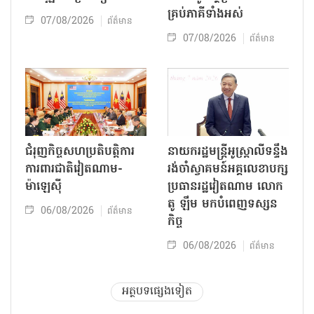
គ្រប់ភាគីទាំងអស់
07/08/2026
ព័ត៌មាន
07/08/2026
ព័ត៌មាន
ជំរុញកិច្ចសហប្រតិបត្តិការ
នាយករដ្ឋមន្ត្រីអូស្ត្រាលីទន្ទឹង
ការពារជាតិវៀតណាម-
រង់ចាំស្វាគមន៍អគ្គលេខាបក្ស
ម៉ាឡេស៊ី
ប្រធានរដ្ឋវៀតណាម លោក
តូ ឡឹម មកបំពេញទស្សន
06/08/2026
ព័ត៌មាន
កិច្ច
06/08/2026
ព័ត៌មាន
អត្ថបទផ្សេងទៀត