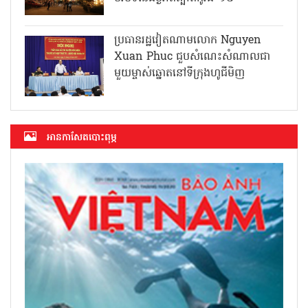
ប្រធានរដ្ឋវៀតណាមលោក Nguyen
Xuan Phuc ជួបសំណេះសំណាលជា
មួយម្ចាស់ឆ្នោតនៅទីក្រុងហូជីមិញ
អាន​កាសែត​បោះពុម្ភ