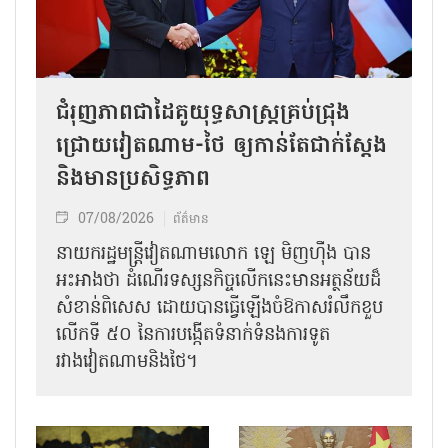
ជំរុញភាពជាដៃគូយុទ្ធសាស្ត្រគ្រប់ជ្រុង
ជ្រោយវៀតណាម-ថៃ ឲ្យកាន់តែជាក់ស្ដែង
និងមានប្រសិទ្ធភាព
07/08/2026
ព័ត៌មាន
នាយករដ្ឋមន្ត្រីវៀតណាមលោក ឡេ មិញហ៊ឹង បាន
អះអាងថា ដំណើរទស្សនកិច្ចលើកនេះមានអត្ថន័យដ៏
សំខាន់ពិសេស ដោយបានធ្វើឡើងចំឱកាសរំលឹកខួប
លើកទី ៥០ នៃការបង្កើតទំនាក់ទំនងការទូត
រវាងវៀតណាមនិងថៃ។