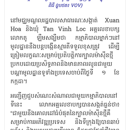
ពិធី (រូបថត៖ VOV)
នៅមជ្ឈមណ្ឌលរដ្ឋបាលសាធារណៈសង្កាត់ Xuan
Hoa និងឃុំ Tan Vinh Loc អគ្គលេខាបក្ស
លោកតូ ឡឹមសង្ឃឹមថា កម្មាភិបាលម្នាក់ៗនៅ
មូលដ្ឋាននឹងបន្តបង្កើនស្មារតីទទួលខុសត្រូវ ដើម្បី
ត្រៀមលក្ខណៈសម្រាប់ប្រតិបត្តិការក្បាលម៉ាស៊ីនថ្មី
ប្រកបដោយប្រសិទ្ធភាពនិងមានភាពរលូនជាមួយ
បណ្តាមូលដ្ឋានទូទាំងប្រទេសចាប់ពីថ្ងៃទី ១ ខែ
កក្កដា។
អញ្ជើញជួបសំណេះសំណាលជាមួយកម្មាភិបាលនៅ
ទីនេះ លោកអគ្គលេខាបក្សបានសង្កត់ធ្ងន់ថា៖
“ជាមួយនឹងគោលដៅធំបំផុតនៃក្បាលម៉ាស៊ីនថ្មីគឺ
សម្រាប់ការអភិវឌ្ឍប្រទេស និងទីក្រុងឱ្យបានឆាប់