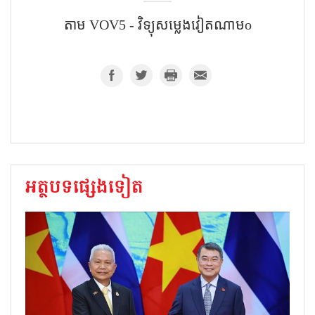
តាម​ VOV5 - វិទ្យុសម្លេងវៀតណាមo
អត្ថបទផ្សេងទៀត