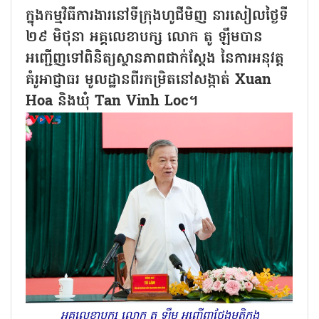
ក្នុងកម្មវិធីការងារនៅទីក្រុងហូជីមិញ នារសៀលថ្ងៃទី
២៩ មិថុនា អគ្គលេខាបក្ស លោក តូ ឡឹមបាន
អញ្ជើញទៅពិនិត្យស្ថានភាពជាក់ស្តែង នៃការអនុវត្ត
គំរូអាជ្ញាធរ មូលដ្ឋានពីរកម្រិតនៅសង្កាត់ Xuan
Hoa និងឃុំ Tan Vinh Loc។
អគ្គលេខាបក្ស លោក តូ ឡឹម អញ្ជើញថ្លែងមតិក្នុង