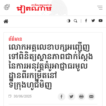
ព័ត៌មាន
លោកអគ្គលេខាបក្សអញ្ជើញ
ទៅពិនិត្យស្ថានភាពជាក់ស្តែង
នៃការអនុវត្តគំរូអាជ្ញាធរមូល
ដ្ឋានពីរកម្រិតនៅ
ទីក្រុងហូជីមិញ
30/06/2025