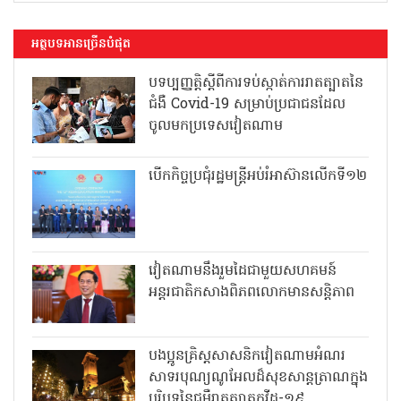
អត្ថបទអានច្រើនបំផុត
បទប្បញ្ញត្តិស្តីពីការទប់ស្កាត់ការរាតត្បាតនៃ
ជំងឺ Covid-19 សម្រាប់ប្រជាជនដែល
ចូលមកប្រទេសវៀតណាម
បើកកិច្ចប្រជុំរដ្ឋមន្ត្រីអប់រំអាស៊ានលើកទី១២
វៀតណាមនឹងរួមដៃជាមួយសហគមន៍
អន្តរជាតិកសាងពិភពលោកមានសន្តិភាព
បងប្អូនគ្រិស្តសាសនិកវៀតណាមអំណរ
សាទរបុណ្យណូអែលដ៏សុខសាន្តត្រាណក្នុង
បរិបទនៃជម្ងឺរាតត្បាតកូវីដ-១៩