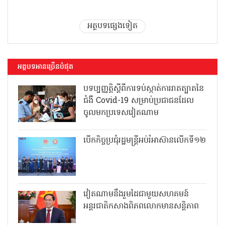
អត្ថបទផ្សេងទៀត
អត្ថបទអានច្រើនបំផុត
បទប្បញ្ញត្តិស្តីពីការទប់ស្កាត់ការរាតត្បាតនៃ
ជំងឺ Covid-19 សម្រាប់ប្រជាជនដែល
ចូលមកប្រទេសវៀតណាម
បើកកិច្ចប្រជុំរដ្ឋមន្ត្រីអប់រំអាស៊ានលើកទី១២
វៀតណាមនឹងរួមដៃជាមួយសហគមន៍
អន្តរជាតិកសាងពិភពលោកមានសន្តិភាព