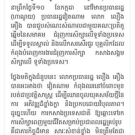
នាព្រឹកថ្ងៃទី១០ ខែកក្កដា នៅវិមានប្រធានរដ្ឋ
(ហាណូយ) ប្រធានរដ្ឋវៀតណាម លោក លឿង
គឿង បានជួបសំណេះសំណាលជាមួយគណៈប្រតិភូ
ឆ្នើមនៃសមាគម ជំរុញការសិក្សាលើទូទាំងប្រទេស
ដើម្បីទទួលស្គាល់ និងលើកសរសើរជួរ បុគ្គលិកដែល
កំពុងបំពេញការងារជំរុញការសិក្សា កសាងសង្គម
សិក្សាលើ ទូទាំងប្រទេស។
ថ្លែងមតិក្នុងជំនួបនេះ លោកប្រធានរដ្ឋ លឿង គឿង
បានអះអាងថា វៀតណាម កំពុងឈរនៅចំពោះមុខ
របត់ជាប្រវត្តិសាស្ត្រ ដើម្បីឈានចូលយុគសម័យថ្មីនៃ
ការ អភិវឌ្ឍដ៏ខ្លាំងក្លា និងប្រកបដោយវិបុលភាព។
ដូច្នេះហើយ ការកសាងប្រទេសជាតិ ឱ្យឆ្ពោះទៅរក
ការសិក្សាពេញមួយជីវិតសម្រាប់ប្រជាពលរដ្ឋគ្រប់រូប
គឺជាភារកិច្ចដ៏មាន សារៈសំខាន់ខ្លាំង មិនត្រឹមតែជា