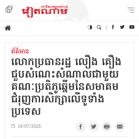
ព័ត៌មាន
លោកប្រធានរដ្ឋ លឿង គឿង
ជួបសំណេះសំណាលជាមួយ
គណៈប្រតិភូឆ្នើមនៃសមាគម
ជំរុញការសិក្សាលើទូទាំង
ប្រទេស
10/07/2025