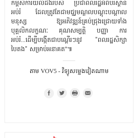
កម្ពស់ការយល់ដឹងរបស់ ប្រជាពលរដ្ឋអំពីបរិស្ថាន
អប់រំ ដែលត្រូវតែជាមជ្ឈមណ្ឌលបណ្តុះបណ្តាល
មនុស្ស ឱ្យអភិវឌ្ឍន៍គ្រប់ជ្រុងជ្រោយទាំង
បុគ្គលិកលក្ខណៈ គុណសម្បត្ដិ បញ្ញា ការ
អប់រំ...ដើម្បីបង្កើតជាបណ្ដើរៗនូវ "ពលរដ្ឋសិក្សា
បៃតង" សម្រាប់អនាគត”៕
តាម​ VOV5 - វិទ្យុសម្លេងវៀតណាម