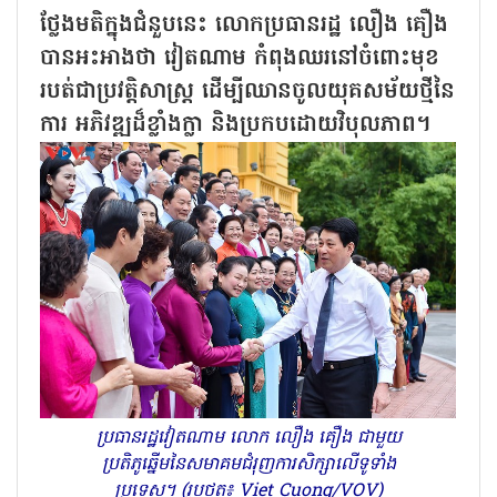
ថ្លែងមតិក្នុងជំនួបនេះ លោកប្រធានរដ្ឋ លឿង គឿង
បានអះអាងថា វៀតណាម កំពុងឈរនៅចំពោះមុខ
របត់ជាប្រវត្តិសាស្ត្រ ដើម្បីឈានចូលយុគសម័យថ្មីនៃ
ការ អភិវឌ្ឍដ៏ខ្លាំងក្លា និងប្រកបដោយវិបុលភាព។
ប្រធានរដ្ឋវៀតណាម លោក លឿង គឿង ជាមួយ
ប្រតិភូឆ្នើមនៃសមាគមជំរុញការសិក្សាលើទូទាំង
ប្រទេស។ (រូបថត៖ Viet Cuong/VOV)