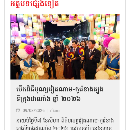
អត្ថបទផ្សេងទៀត
បើកពិធីបុណ្យវៀតណាម-កូរ៉េខាងត្បូង
ទីក្រុងដាណាំង ឆ្នាំ ២០២៦
09/08/2026
ព័ត៌មាន
នាយប់ថ្ងៃទី៧ ខែសីហា ពិធីបុណ្យវៀតណាម-កូរ៉េខាង
ត្បូងទីក្រុងដាណាំង ២០២៦ ត្រូវបានបើកនៅឧទ្យាន