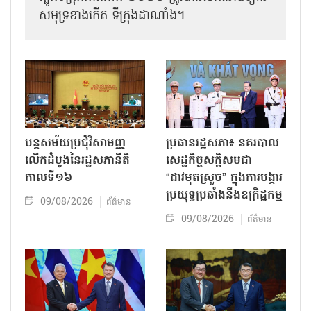
សមុទ្រខាងកើត ទីក្រុងដាណាំង។
បន្តសម័យប្រជុំវិសាមញ្ញ
ប្រធានរដ្ឋសភា៖ នគរបាល
លើកដំបូងនៃរដ្ឋសភានីតិ
សេដ្ឋកិច្ចសក្តិសមជា
កាលទី១៦
“ដាវមុតស្រួច” ក្នុងការបង្ការ
ប្រយុទ្ធប្រឆាំងនឹងឧក្រិដ្ឋកម្ម
09/08/2026
ព័ត៌មាន
09/08/2026
ព័ត៌មាន