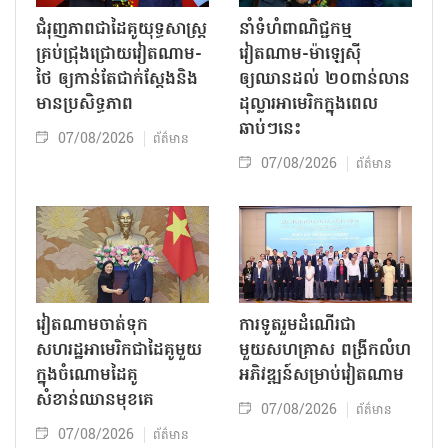
ជំរុញភាពជាដៃគូយុទ្ធសាស្ត្រ
នាំទំហំពាណិជ្ជកម្ម
គ្រប់ជ្រុងជ្រោយវៀតណាម-
វៀតណាម-ម៉ាឡេស៊ី
ថៃ ឲ្យកាន់តែជាក់ស្ដែងនិង
ឲ្យឈានដល់ ២០ពាន់លាន
មានប្រសិទ្ធភាព
ដុល្លារអាមេរិកក្នុងពេល
ឆាប់ៗនេះ
07/08/2026
ព័ត៌មាន
07/08/2026
ព័ត៌មាន
វៀតណាមចាត់ទុក
ការទូតរួមដំណើរជា
សហរដ្ឋអាមេរិកជាដៃគូមួយ
មួយសហគ្រាស ពង្រីកលំហ
ក្នុងចំណោមដៃគូ
អភិវឌ្ឍន៍សម្រាប់វៀតណាម
សំខាន់ឈានមុខគេ
07/08/2026
ព័ត៌មាន
07/08/2026
ព័ត៌មាន