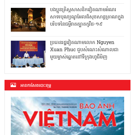
បងប្អូនគ្រិស្តសាសនិកវៀតណាមអំណរ
សាទរបុណ្យណូអែលដ៏សុខសាន្តត្រាណក្នុង
បរិបទនៃជម្ងឺរាតត្បាតកូវីដ-១៩
ប្រធានរដ្ឋវៀតណាមលោក Nguyen
Xuan Phuc ជួបសំណេះសំណាលជា
មួយម្ចាស់ឆ្នោតនៅទីក្រុងហូជីមិញ
អាន​កាសែត​បោះពុម្ភ