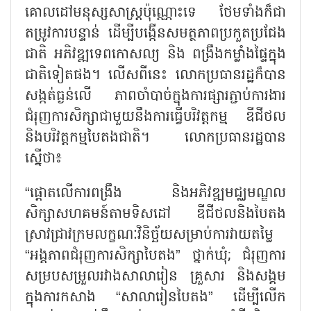
គោលដៅមនុស្សសាស្ត្រប៉ុណ្ណោះទេ ថែមទាំងក៏ជា
តម្រូវការបន្ទាន់ ដើម្បីបង្កើនសមត្ថភាពប្រកួតប្រជែង
ជាតិ អភិវឌ្ឍទេពកោសល្យ និង ពង្រឹងកម្លាំងផ្ទៃក្នុង
ជាតិទៀតផង។ លើសពីនេះ លោកប្រធានរដ្ឋក៏បាន
សង្កត់ធ្ងន់លើ ភាពចាំបាច់ក្នុងការផ្សារភ្ជាប់ការងារ
ជំរុញការសិក្សាជាមួយនឹងការធ្វើបរិវត្តកម្ម ឌីជីថល
និងបរិវត្តកម្មបៃតងជាតិ។ លោកប្រធានរដ្ឋបាន
ស្នើថា៖
“ផ្តោតលើការពង្រឹង និងអភិវឌ្ឍមជ្ឈមណ្ឌល
សិក្សាសហគមន៍តាមទិសដៅ ឌីជីថលនិងបៃតង
ស្រាវជ្រាវក្រមលក្ខណៈវិនិច្ឆ័យសម្រាប់ការវាយតម្លៃ
“អង្គភាពជំរុញការសិក្សាបៃតង” ថ្នាក់ឃុំ; ជំរុញការ
សម្របសម្រួលរវាងសាលារៀន គ្រួសារ និងសង្គម
ក្នុងការកសាង “សាលារៀនបៃតង” ដើម្បីលើក