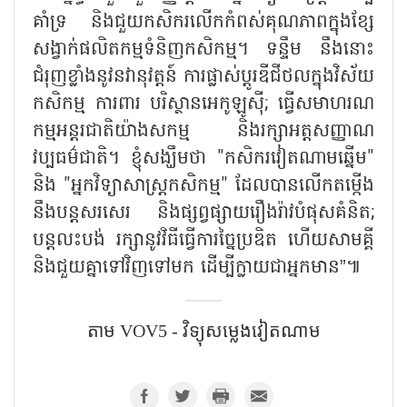
គាំទ្រ និងជួយកសិករលើកកំពស់គុណភាពក្នុងខ្សែ
សង្វាក់ផលិតកម្មទំនិញកសិកម្ម។ ទន្ទឹម នឹងនោះ
ជំរុញខ្លាំងនូវនវានុវត្តន៍ ការផ្លាស់ប្តូរឌីជីថលក្នុងវិស័យ
កសិកម្ម ការពារ បរិស្ថានអេកូឡូស៊ី; ធ្វើសមាហរណ
កម្មអន្តរជាតិយ៉ាងសកម្ម និងរក្សាអត្តសញ្ញាណ
វប្បធម៌ជាតិ។ ខ្ញុំសង្ឃឹមថា "កសិករវៀតណាមឆ្នើម"
និង "អ្នកវិទ្យាសាស្ត្រកសិកម្ម" ដែលបានលើកតម្កើង
នឹងបន្តសរសេរ និងផ្សព្វផ្សាយរឿងរ៉ាវបំផុសគំនិត;
បន្តលះបង់ រក្សានូវវិធីធ្វើការច្នៃប្រឌិត ហើយសាមគ្គី
និងជួយគ្នាទៅវិញទៅមក ដើម្បីក្លាយជាអ្នកមាន”៕
តាម​ VOV5 - វិទ្យុសម្លេងវៀតណាម