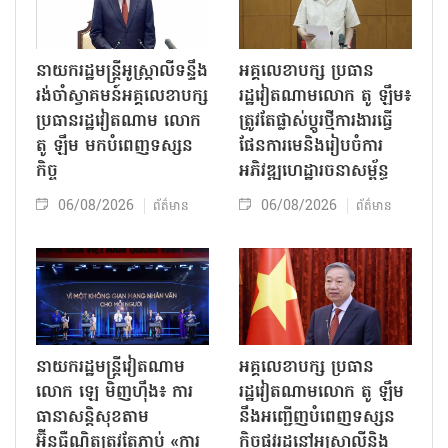
នាយករដ្ឋមន្ត្រីអូស្ត្រាលីទន្ទឹង
អគ្គលេខាបក្ស ប្រធាន
រង់ចាំស្វាគមន៍អគ្គលេខាបក្ស
រដ្ឋវៀតណាមលោក តូ ឡឹម៖
ប្រធានរដ្ឋវៀតណាម លោក
ត្រូវតែផ្លាស់ប្ដូរថ្មីការងារធ្វើ
តូ ឡឹម មកបំពេញទស្សន
ផែនការមេនិងរៀបចំការ
កិច្ច
អភិវឌ្ឍហេដ្ឋារចនាសម្ព័ន្ធ
06/08/2026
06/08/2026
ព័ត៌មាន
ព័ត៌មាន
នាយករដ្ឋមន្ត្រីវៀតណាម
អគ្គលេខាបក្ស ប្រធាន
លោក ឡេ មិញហ៊ឹង៖ ការ
រដ្ឋវៀតណាមលោក តូ ឡឹម
ធានាសន្តិសុខតាម
នឹងអញ្ជើញបំពេញទស្សន
អ៊ីនធឺណិតត្រូវតែភ្ជាប់ «ការ
កិច្ចផ្លូវរដ្ឋនៅអូស្ត្រាលីនិង