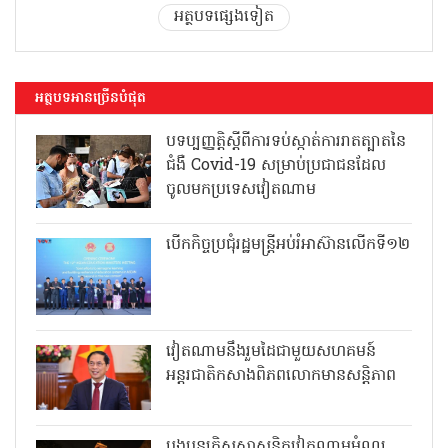
អត្ថបទផ្សេងទៀត
អត្ថបទអានច្រើនបំផុត
បទប្បញ្ញត្តិស្តីពីការទប់ស្កាត់ការរាតត្បាតនៃ
ជំងឺ Covid-19 សម្រាប់ប្រជាជនដែល
ចូលមកប្រទេសវៀតណាម
បើកកិច្ចប្រជុំរដ្ឋមន្ត្រីអប់រំអាស៊ានលើកទី១២
វៀតណាមនឹងរួមដៃជាមួយសហគមន៍
អន្តរជាតិកសាងពិភពលោកមានសន្តិភាព
បងប្អូនគ្រិស្តសាសនិកវៀតណាមអំណរ