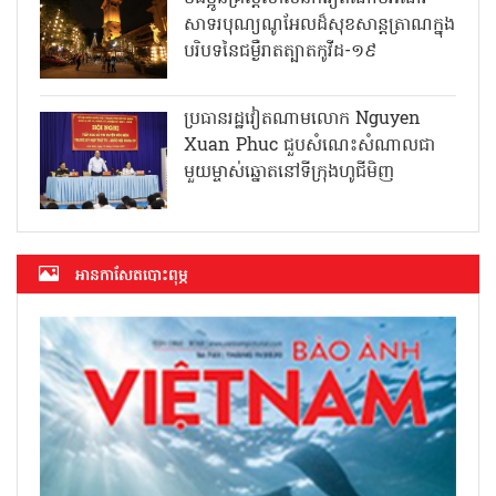
សាទរបុណ្យណូអែលដ៏សុខសាន្តត្រាណក្នុង
បរិបទនៃជម្ងឺរាតត្បាតកូវីដ-១៩
ប្រធានរដ្ឋវៀតណាមលោក Nguyen
Xuan Phuc ជួបសំណេះសំណាលជា
មួយម្ចាស់ឆ្នោតនៅទីក្រុងហូជីមិញ
អាន​កាសែត​បោះពុម្ភ