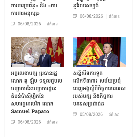
ការពារប្រព័ន្ធ» និង «ការ
នូវែលសេឡង់
ការពារមនុស្ស»
06/08/2026
ព័ត៌មាន
06/08/2026
ព័ត៌មាន
អគ្គលេខាបក្ស ប្រធានរដ្ឋ
សន្និសីទការទូត
លោក តូ ឡឹម ទទួលជួបមេ
លើកទី៣៣៖ សម័យប្រជុំ
បញ្ជាការនៃបញ្ជាការដ្ឋាន
ពេញអង្គស្តីពីកិច្ច​ការបរទេស
តំបន់ប៉ាស៊ីហ្វិកនៃ
របស់​បក្ស និងកិច្ច​ការ
សហរដ្ឋអាមេរិក លោក
បរទេសប្រជាជន
Samuel Paparo
05/08/2026
ព័ត៌មាន
06/08/2026
ព័ត៌មាន