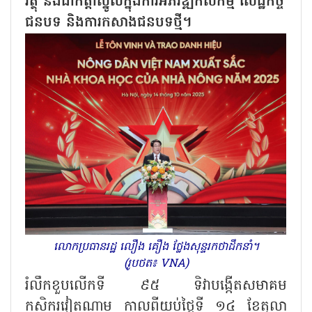
វត្ថុ និងជាកត្តាស្នូលក្នុងការអភិវឌ្ឍកសិកម្ម សេដ្ឋកិច្ច
ជនបទ និងការកសាងជនបទថ្មី។
លោកប្រធានរដ្ឋ លឿង គឿង ថ្លែងសុន្ទរកថាដឹកនាំ។
(រូបថត៖ VNA)
រំលឹកខួបលើកទី ៩៥ ទិវាបង្កើតសមាគម
កសិករវៀតណាម កាលពីយប់ថ្ងៃទី ១៤ ខែតុលា