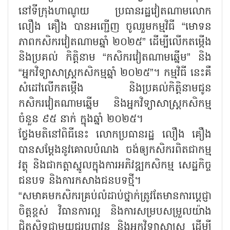
នៅទីក្រុងហាណូយ ប្រធានរដ្ឋវៀតណាមលោក
លឿង គឿង បានអញ្ជើញ ចូលរួមកម្មវិធី “មោទន
ភាពកសិករវៀតណាមឆ្នាំ ២០២៥” ដើម្បីលើកតម្កើង
និងប្រគល់ កិត្តិនាម “កសិករវៀតណាមឆ្នើម” និង
“អ្នកវិទ្យាសាស្ត្រកសិកម្មឆ្នាំ ២០២៥”។ កម្មវិធី នេះគឺ
សំដៅលើកតម្កើង និងប្រគល់កិត្តិនាមជូន
កសិករវៀតណាមឆ្នើម និងអ្នកវិទ្យាសាស្ត្រកសិកម្ម
ចំនួន ៩៥ នាក់ ក្នុងឆ្នាំ ២០២៥។
ថ្លែងមតិនៅពិធីនេះ លោកប្រធានរដ្ឋ លឿង គឿង
បានសម្ដែងនូវគោលបំណង ចង់ឲ្យកសិករពិតជាកម្ម
វត្ថុ និងជាកត្តាស្នូលក្នុងការអភិវឌ្ឍកសិកម្ម សេដ្ឋកិច្ច
ជនបទ និងការកសាងជនបទថ្មី។
“សមាគមកសិករគ្រប់លំដាប់ថ្នាក់ត្រូវតែមានការប្តេជ្ញា
ចិត្តខ្ពស់ វិធានការល្អ និងការសម្របសម្រួលយ៉ាង
ជិតស្និទ្ធជាមួយជួរបញ្ញវន្ត និងអ្នកវិទ្យាសាស្ត្រ ដើម្បី