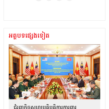
អត្ថបទផ្សេងទៀត
ជំរុញកិច្ចសហប្រតិបត្តិការការពារ