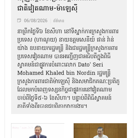
ជាតិវៀតណាម-ម៉ាឡេស៊ី
06/08/2026
ព័ត៌មាន
នា​ព្រឹកថ្ងៃទី៦ ខែសីហា នៅទីស្នាក់ការក្រសួងការពារ
ប្រទេស (ហាណូយ) នាយឧត្តមសេនីយ៍ ផាន់ វ៉ាន់
យ៉ាង ឧបនាយករដ្ឋមន្ត្រី និងជារដ្ឋមន្ត្រីក្រសួងការពារ
ប្រទេសវៀតណាម បានអញ្ជើញជាអធិបតីក្នុងពិធី
ស្វាគមន៍ជាផ្លូវការ​ចំពោះលោក Dato' Seri
Mohamed Khaled bin Nordin រដ្ឋមន្ត្រី
ក្រសួងការពារជាតិម៉ាឡេស៊ី និងសមាជិកគណៈប្រតិភូ
ដែលមកបំពេញទស្សនកិច្ចជាផ្លូវការនៅវៀតណាម
ចាប់ពីថ្ងៃទី៥-៦ ខែសីហា។ បន្ទាប់ពីពិធីស្វាគមន៍
ភាគីទាំងពីរបានជួបពិភាក្សាការងារ​។