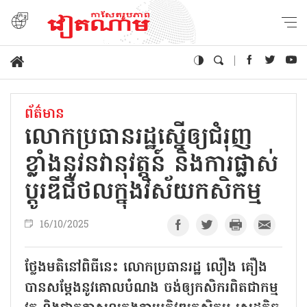
ព័ត៌មាន
លោកប្រធានរដ្ឋស្នើឲ្យជំរុញ
ខ្លាំងនូវនវានុវត្តន៍ និងការផ្លាស់
ប្តូរឌីជីថលក្នុងវិស័យកសិកម្ម
16/10/2025
ថ្លែងមតិនៅពិធីនេះ លោកប្រធានរដ្ឋ លឿង គឿង
បានសម្ដែងនូវគោលបំណង ចង់ឲ្យកសិករពិតជាកម្ម