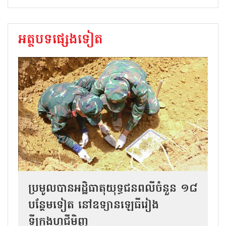
អត្ថបទផ្សេងទៀត
ប្រមូលបានអដ្ឋិធាតុយុទ្ធជនពលីចំនួន ១៨
បន្ថែមទៀត នៅឧទ្យានឡេធីរៀង
ទីក្រុងហូជីមិញ