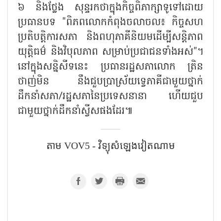
៦ និងថ្លែង សុន្ទរកថាក្នុងកិច្ចពិភាក្សាទូទៅដោយ
ប្រធានបទ "ពិភពលោកកំពុងចលាចល៖ កិច្ចសហ
ប្រតិបត្តិការសភា និងពហុភាគីនិយមដើម្បីសន្តិភាព
យុត្តិធម៌ និងវិបុលភាព សម្រាប់ប្រជាជនទាំងអស់"។
នៅក្នុងសន្និសីទនេះ ប្រធានរដ្ឋសភាលោក ត្រិន
ថាញ់មិន នឹងជួបប្រាស្រ័យទ្វេភាគីជាមួយថ្នាក់
ដឹកនាំសភា/រដ្ឋសភានៃប្រទេសនានា ហើយជួប
ជាមួយថ្នាក់ដឹកនាំស្វីសផងដែរ៕
តាម VOV5 - វិទ្យុសំឡេង​វៀតណាម