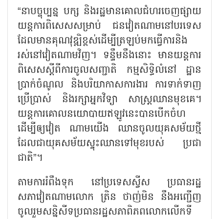
“នាបច្ចុប្បន្ន បក្ស និងរដ្ឋមានគោលជំហរចេញផ្សាយ
យន្តការពិសេសសម្រាប់ ជនវៀតណាមនៅបរទេស
ដែលមានគុណវុឌ្ឍិខ្ពស់ដើម្បីត្រឡប់មកធ្វើការនិង
រស់នៅវៀតណាមវិញ។ ទន្ទឹមនឹងនោះ មានយន្តការ
ពិសេសស្តីពីការចូលសញ្ជាតិ កម្មសិទ្ធិលំនៅ ដ្ឋាន
ប្រាក់ចំណូល និងបរិយាកាសការងារ ការទាក់ទាញ
ប្រើប្រាស់ និងរក្សាអ្នកវិទ្យា សាស្ត្រឈានមុខគេ។
យន្តការគោលនយោបាយឥឡូវនេះបានបើកចំហ
ដើម្បីឲ្យវៀត ណាមយើង ឈានចូលយុគសម័យថ្មី
ដែលជាយុគសម័យស្ទុះឈានទៅមុខរបស់ ប្រជា
ជាតិ”។
តាមការរំពឹងទុក នៅប្រទេសស្វីស ប្រធានរដ្ឋ
សភាវៀតណាមលោក ត្រិន ថាញ់មិន នឹងអញ្ជើញ
ចូលរួមសន្និសីទប្រធានរដ្ឋសភាពិភពលោកលើកទី