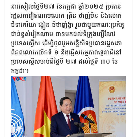
នារសៀលថ្ងៃទី២៧ ខែកក្កដា ឆ្នាំ២០២៥ ប្រធាន
រដ្ឋសភាវៀតណាមលោក ត្រិន ថាញ់មិន និងលោក
ជំទាវភរិយា ង្វៀន ធីថាញ់ង្វ៉ា រួមជាមួយគណៈប្រតិភូ
ជាន់ខ្ពស់វៀតណាម បានមកដល់ទីក្រុងហ្សឺណែវ
ប្រទេសស្វីស ដើម្បីចូលរួមសន្និសីទប្រធានរដ្ឋសភា
ពិភពលោកលើកទី ៦ និងធ្វើសកម្មភាពទ្វេភាគីនៅ
ប្រទេសស្វីសចាប់ពីថ្ងៃទី ២៧ ដល់ថ្ងៃទី ៣០ ខែ
កក្កដា។