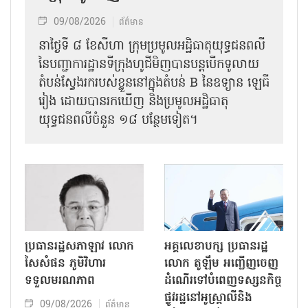
09/08/2026
ព័ត៌មាន
នាថ្ងៃទី ៨ ខែសីហា ក្រុមប្រមូលអដ្ឋិធាតុយុទ្ធជនពលី
នៃបញ្ជាការដ្ឋានទីក្រុងហូជីមិញបានបន្តបើកទូលាយ
តំបន់ស្វែងរករបស់ខ្លួននៅក្នុងតំបន់ B នៃឧទ្យាន ឡេធី
រៀង ដោយបានរកឃើញ និងប្រមូលអដ្ឋិធាតុ
យុទ្ធជនពលីចំនួន ១៨ បន្ថែមទៀត។
ប្រធានរដ្ឋសភាឡាវ លោក
អគ្គលេខាបក្ស ប្រធានរដ្ឋ
សៃសំផន ភូមិវិហារ
លោក តូឡឹម អញ្ជើញចេញ
ទទួលមរណភាព
ដំណើរទៅបំពេញទស្សនកិច្ច
ផ្លូវរដ្ឋនៅអូស្ត្រាលីនិង
09/08/2026
ព័ត៌មាន