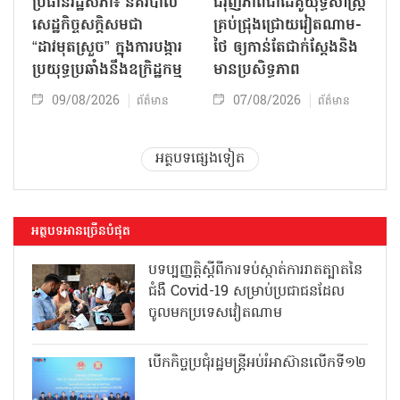
ប្រធានរដ្ឋសភា៖ នគរបាល
ជំរុញភាពជាដៃគូយុទ្ធសាស្ត្រ
សេដ្ឋកិច្ចសក្តិសមជា
គ្រប់ជ្រុងជ្រោយវៀតណាម-
“ដាវមុតស្រួច” ក្នុងការបង្ការ
ថៃ ឲ្យកាន់តែជាក់ស្ដែងនិង
ប្រយុទ្ធប្រឆាំងនឹងឧក្រិដ្ឋកម្ម
មានប្រសិទ្ធភាព
09/08/2026
07/08/2026
ព័ត៌មាន
ព័ត៌មាន
អត្ថបទផ្សេងទៀត
អត្ថបទអានច្រើនបំផុត
បទប្បញ្ញត្តិស្តីពីការទប់ស្កាត់ការរាតត្បាតនៃ
ជំងឺ Covid-19 សម្រាប់ប្រជាជនដែល
ចូលមកប្រទេសវៀតណាម
បើកកិច្ចប្រជុំរដ្ឋមន្ត្រីអប់រំអាស៊ានលើកទី១២