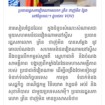
ប្រធានរដ្ឋសភាវៀតណាមលោក ត្រិន ថាញ់មិន ថ្លែង
នៅជំនួបនេះ។ (រូបថត៖ VOV)
នារសៀលថ្ងៃដដែល ក្នុងជំនួបសំណេះសំណាលជា
មួយសហគមន៍ជនវៀតណាមនៅស្វីស ប្រធាន
រដ្ឋសភាលោក ត្រិន ថាញ់មិន បានសម្ដែង នូវ
គោលបំណងថា សហគមន៍ជនវៀតណាមនៅស្វីស
នឹងបន្តលើកកម្ពស់ស្មារតី ស្នេហាជាតិ និងចំណង
សាមគ្គីភាព បង្ហាញពីកម្លាំងនៃផែនមហាសាមគ្គីភាព
របស់ ប្រជាជាតិវៀតណាម ដើម្បីពង្រឹងថែមទៀតនូវ
ទំនាក់ទំនងកិច្ចបរទេស ការទូត ទំនាក់ទំនង
សេដ្ឋកិច្ច ពាណិជ្ជកម្ម វិនិយោគ វប្បធម៌ អប់រំ និង
សុខាភិបាល ជាមួយប្រទេសសាម៉ី។ ប្រធានរដ្ឋសភា
លោក ត្រិន ថាញ់មិន មានប្រសាសន៍ថា៖