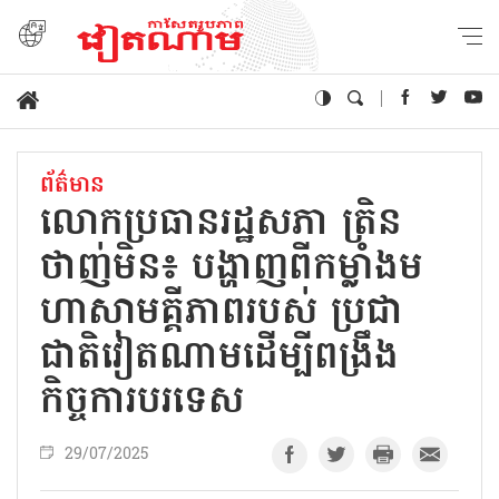
ព័ត៌មាន
លោកប្រធានរដ្ឋសភា ត្រិន
ថាញ់មិន៖ បង្ហាញពីកម្លាំងម
ហាសាមគ្គីភាពរបស់ ប្រជា
ជាតិវៀតណាមដើម្បីពង្រឹង
កិច្ចការបរទេស
29/07/2025