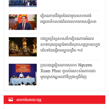
វៀតណាមនឹងរួមដៃជាមួយសហគមន៍
អន្តរជាតិកសាងពិភពលោកមានសន្តិភាព
បងប្អូនគ្រិស្តសាសនិកវៀតណាមអំណរ
សាទរបុណ្យណូអែលដ៏សុខសាន្តត្រាណក្នុង
បរិបទនៃជម្ងឺរាតត្បាតកូវីដ-១៩
ប្រធានរដ្ឋវៀតណាមលោក Nguyen
Xuan Phuc ជួបសំណេះសំណាលជា
មួយម្ចាស់ឆ្នោតនៅទីក្រុងហូជីមិញ
អាន​កាសែត​បោះពុម្ភ