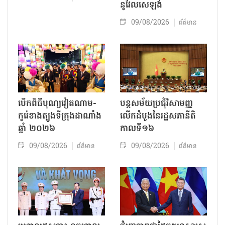
នូវែលសេឡង់
09/08/2026
ព័ត៌មាន
បើកពិធីបុណ្យវៀតណាម-
បន្តសម័យប្រជុំវិសាមញ្ញ
កូរ៉េខាងត្បូងទីក្រុងដាណាំង
លើកដំបូងនៃរដ្ឋសភានីតិ
ឆ្នាំ ២០២៦
កាលទី១៦
09/08/2026
09/08/2026
ព័ត៌មាន
ព័ត៌មាន