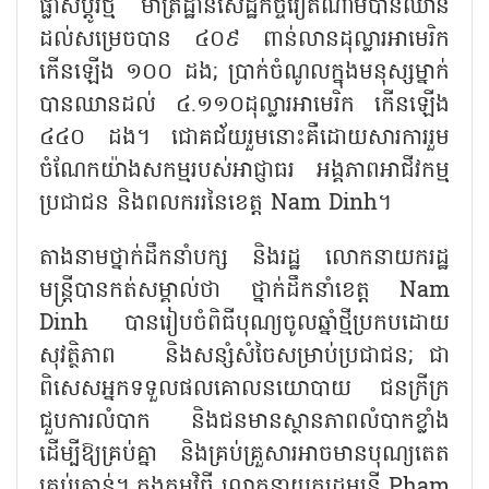
Giang/TTXVN)
ថ្លែងមតិជាមួយកម្មករ កម្មការិនី និងប្រជាជនខេត្ត
Nam Dinh នាយករដ្ឋមន្ត្រីលោក Pham Minh
Chinh បានប្រកាសលទ្ធផលអភិវឌ្ឍន៍សេដ្ឋកិច្ច
សង្គមរបស់ប្រទេសក្នុងឆ្នាំ ២០២២ ក៏ដូចជា
ក្រោយរយៈពេលជាង ៣៥ ឆ្នាំនៃការផ្លាស់ប្តូរថ្មី។
តាមនោះ ក្រោយរយៈពេលជាង ៣៥ ឆ្នាំអនុវត្តន៍ការ
ផ្លាស់ប្តូរថ្មី មាត្រដ្ឋានសេដ្ឋកិច្ចវៀតណាមបានឈាន
ដល់សម្រេចបាន ៤០៩ ពាន់លានដុល្លារអាមេរិក
កើនឡើង ១០០ ដង; ប្រាក់ចំណូលក្នុងមនុស្សម្នាក់
បានឈានដល់ ៤.១១០ដុល្លារអាមេរិក កើនឡើង
៤៤០ ដង។ ជោគជ័យរួមនោះគឺដោយសារការរួម
ចំណែកយ៉ាងសកម្មរបស់អាជ្ញាធរ អង្គភាពអាជីវកម្ម
ប្រជាជន និងពលកររនៃខេត្ត Nam Dinh។