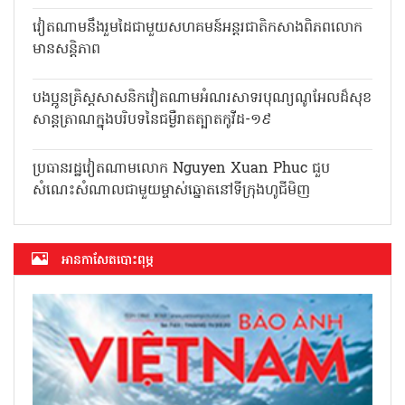
អត្ថបទផ្សេងទៀត
អត្ថបទអានច្រើនបំផុត
បទប្បញ្ញត្តិស្តីពីការទប់ស្កាត់ការរាតត្បាតនៃជំងឺ Covid-19
សម្រាប់ប្រជាជនដែលចូលមកប្រទេសវៀតណាម
បើកកិច្ចប្រជុំរដ្ឋមន្ត្រីអប់រំអាស៊ានលើកទី១២
វៀតណាមនឹងរួមដៃជាមួយសហគមន៍អន្តរជាតិកសាងពិភពលោក
មានសន្តិភាព
បងប្អូនគ្រិស្តសាសនិកវៀតណាមអំណរសាទរបុណ្យណូអែលដ៏សុខ
សាន្តត្រាណក្នុងបរិបទនៃជម្ងឺរាតត្បាតកូវីដ-១៩
ប្រធានរដ្ឋវៀតណាមលោក Nguyen Xuan Phuc ជួប
សំណេះសំណាលជាមួយម្ចាស់ឆ្នោតនៅទីក្រុងហូជីមិញ