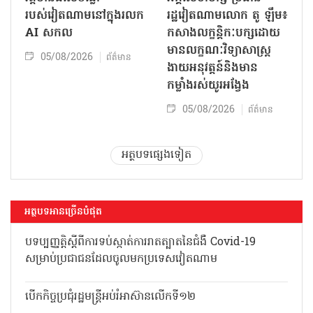
សាមគ្គីភាព និងរឹងមាំ
ប្រតិបត្តិការ​នៃស្ថាប័ន​​
តំណាងនៅឯ​បរទេស​
05/08/2026
ព័ត៌មាន
05/08/2026
ព័ត៌មាន
វត្តមានដ៏លេចធ្លោ
អគ្គលេខាបក្ស ប្រធាន
របស់វៀតណាមនៅក្នុងរលក
រដ្ឋវៀតណាមលោក តូ ឡឹម៖
AI សកល
កសាងលក្ខន្តិកៈបក្សដោយ
មានលក្ខណៈវិទ្យាសាស្ត្រ
05/08/2026
ព័ត៌មាន
ងាយអនុវត្តន៍និងមាន
កម្លាំងរស់យូរអង្វែង
05/08/2026
ព័ត៌មាន