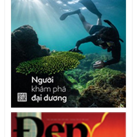
អាន​កាសែត​បោះពុម្ភ