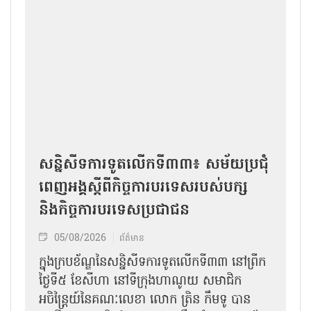
អត្ថបទផ្សេងទៀត