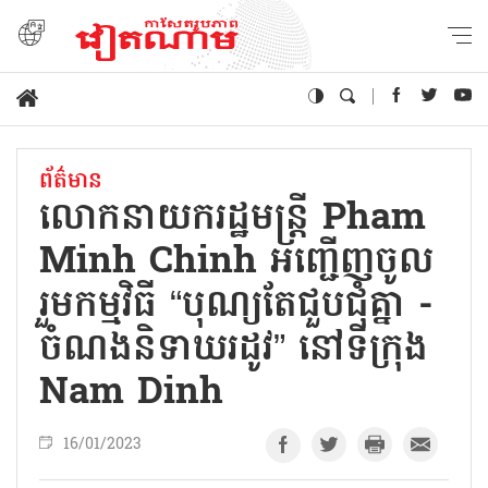
ព័ត៌មាន
លោកនាយករដ្ឋមន្ត្រី Pham
Minh Chinh អញ្ជើញចូល
រួមកម្មវិធី “បុណ្យតែជួបជុំគ្នា -
ចំណងនិទាឃរដូវ” នៅទីក្រុង
Nam Dinh
16/01/2023