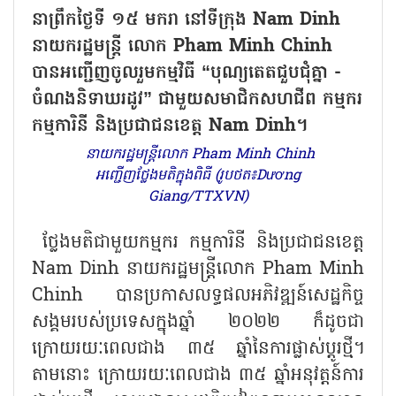
នាព្រឹកថ្ងៃទី ១៥ មករា នៅទីក្រុង Nam Dinh
នាយករដ្ឋមន្ត្រី លោក Pham Minh Chinh
បានអញ្ជើញចូលរួមកម្មវិធី “បុណ្យតេតជួបជុំគ្នា -
ចំណងនិទាឃរដូវ” ជាមួយសមាជិកសហជីព កម្មករ
កម្មការិនី និងប្រជាជនខេត្ត Nam Dinh។
នាយករដ្ឋមន្ត្រីលោក Pham Minh Chinh
អញ្ជើញថ្លែងមតិក្នុងពិធី (រូបថត៖Dương