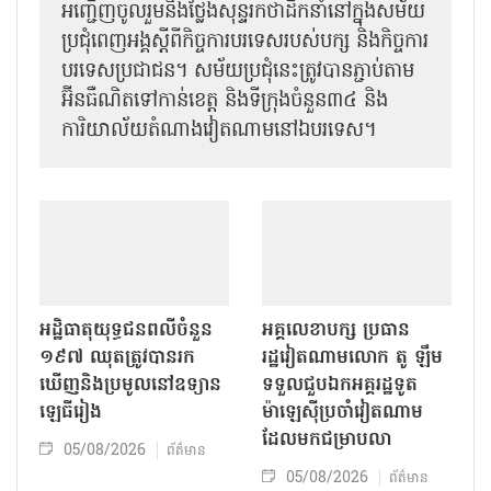
សន្និសីទការទូតលើកទី៣៣៖ សម័យប្រជុំ
ពេញអង្គស្តីពីកិច្ច​ការបរទេសរបស់​បក្ស
និងកិច្ច​ការបរទេសប្រជាជន
05/08/2026
ព័ត៌មាន
ក្នុងក្របខ័ណ្ឌនៃសន្និសីទការទូតលើកទី៣៣ នៅព្រឹក
ថ្ងៃទី៥ ខែសីហា នៅទីក្រុងហាណូយ សមាជិក
អចិន្ត្រៃយ៍នៃគណៈលេខា លោក ត្រិន កឹម​ទូ បាន
អញ្ជើញ​ចូលរួមនិងថ្លែងសុន្ទរកថាដឹកនាំនៅក្នុងសម័យ
ប្រជុំពេញអង្គស្តីពី​​កិច្ច​ការបរទេសរបស់​បក្ស និងកិច្ច​ការ
បរទេស​ប្រជាជន។ សម័យប្រជុំនេះត្រូវបានភ្ជាប់តាម
អ៊ីនធឺណិតទៅកាន់ខេត្ត និងទីក្រុងចំនួន៣៤ និង
ការិយាល័យតំណាងវៀតណាមនៅឯ​បរទេស។