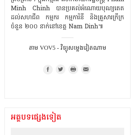
តាងនាមថ្នាក់ដឹកនាំបក្ស និងរដ្ឋ លោកនាយករដ្ឋ
មន្ត្រីបានកត់សម្គាល់ថា ថ្នាក់ដឹកនាំខេត្ត Nam
Dinh បានរៀបចំពិធីបុណ្យចូលឆ្នាំថ្មីប្រកបដោយ
សុវត្ថិភាព និងសន្សំសំចៃសម្រាប់ប្រជាជន; ជា
ពិសេសអ្នកទទួលផលគោលនយោបាយ ជនក្រីក្រ
ជួបការលំបាក និងជនមានស្ថានភាពលំបាកខ្លាំង
ដើម្បីឱ្យគ្រប់គ្នា និងគ្រប់គ្រួសារអាចមានបុណ្យតេត
គ្រប់គ្រាន់។ ក្នុងកម្មវិធី លោកនាយករដ្ឋមន្ត្រី Pham
Minh Chinh បានប្រគល់អំណោយបុណ្យតេត
ដល់សហជីព កម្មករ កម្មការិនី និងគ្រួសារក្រីក្រ
ចំនួន ២០០ នាក់នៅខេត្ត Nam Dinh៕
តាម​ VOV5 - វិទ្យុសម្លេងវៀតណាម