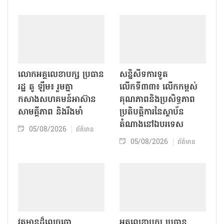
អដ្ឋិធាតុយុទ្ធជនពលីចំនួន
អគ្គលេខាបក្ស ប្រធាន
១៩៧ ឈុតត្រូវបានរក
រដ្ឋវៀតណាមលោក តូ ឡឹម
ឃើញនិងប្រមូលនៅឧទ្យាន
ទទួលជួបឯកអគ្គរដ្ឋទូត
ឡេធីរៀង
ម៉ាឡេស៊ីប្រចាំវៀតណាម
ដែលមកជម្រាបលា
05/08/2026
ព័ត៌មាន
05/08/2026
ព័ត៌មាន
លោក​អគ្គលេខាបក្ស ប្រធាន
សន្និសីទការទូត
រដ្ឋ តូ ឡឹម៖ រួមគ្នា
លើកទី៣៣៖ លើក​កម្ពស់
កសាងសហគមន៍អាស៊ាន
គុណភាពនិងប្រសិទ្ធភាព