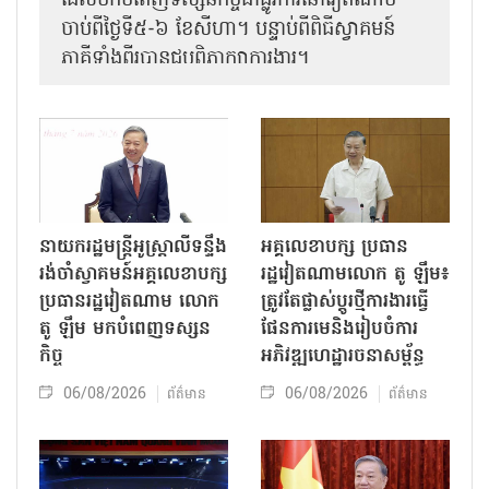
ដែលមកបំពេញទស្សនកិច្ចជាផ្លូវការនៅវៀតណាម
ចាប់ពីថ្ងៃទី៥-៦ ខែសីហា។ បន្ទាប់ពីពិធីស្វាគមន៍
ភាគីទាំងពីរបានជួបពិភាក្សាការងារ​។
នាយករដ្ឋមន្ត្រីអូស្ត្រាលីទន្ទឹង
អគ្គលេខាបក្ស ប្រធាន
រង់ចាំស្វាគមន៍អគ្គលេខាបក្ស
រដ្ឋវៀតណាមលោក តូ ឡឹម៖
ប្រធានរដ្ឋវៀតណាម លោក
ត្រូវតែផ្លាស់ប្ដូរថ្មីការងារធ្វើ
តូ ឡឹម មកបំពេញទស្សន
ផែនការមេនិងរៀបចំការ
កិច្ច
អភិវឌ្ឍហេដ្ឋារចនាសម្ព័ន្ធ
06/08/2026
06/08/2026
ព័ត៌មាន
ព័ត៌មាន