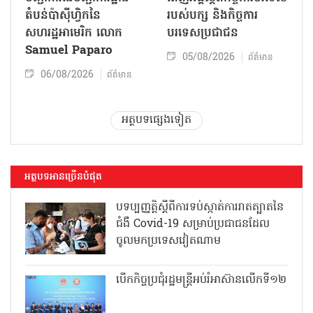
តំបន់ប៉ាស៊ីហ្វិកនៃ
របស់​បក្ស និងកិច្ច​ការ
សហរដ្ឋអាមេរិក លោក
បរទេសប្រជាជន
Samuel Paparo
05/08/2026
ព័ត៌មាន
06/08/2026
ព័ត៌មាន
អត្ថបទផ្សេងទៀត
អត្ថបទអានច្រើនបំផុត
បទប្បញ្ញត្តិស្តីពីការទប់ស្កាត់ការរាតត្បាតនៃ
ជំងឺ Covid-19 សម្រាប់ប្រជាជនដែល
ចូលមកប្រទេសវៀតណាម
បើកកិច្ចប្រជុំរដ្ឋមន្ត្រីអប់រំអាស៊ានលើកទី១២