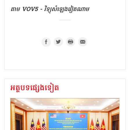
តាម VOV5 - វិទ្យុសំឡេងវៀតណាម
អត្ថបទផ្សេងទៀត