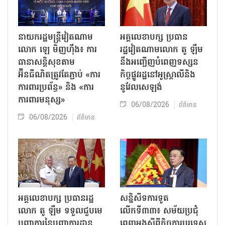
នាយករដ្ឋមន្ត្រីវៀតណាម
អគ្គលេខាបក្ស ប្រធាន
លោក ឡេ មិញហ៊ឹង៖ ការ
រដ្ឋវៀតណាមលោក តូ ឡឹម
ធានាសន្តិសុខតាម
នឹងអញ្ជើញបំពេញទស្សន
អ៊ីនធឺណិតត្រូវតែភ្ជាប់ «ការ
កិច្ចផ្លូវរដ្ឋនៅអូស្ត្រាលីនិង
ការពារប្រព័ន្ធ» និង «ការ
នូវែលសេឡង់
ការពារមនុស្ស»
06/08/2026
ព័ត៌មាន
06/08/2026
ព័ត៌មាន
អគ្គលេខាបក្ស ប្រធានរដ្ឋ
សន្និសីទការទូត
លោក តូ ឡឹម ទទួលជួបមេ
លើកទី៣៣៖ សម័យប្រជុំ
បញ្ជាការនៃបញ្ជាការដ្ឋាន
ពេញអង្គស្តីពីកិច្ច​ការបរទេស