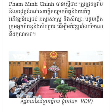
Pham Minh Chinh បានស្នើថា៖ ត្រូវជ្រួតជ្រាប
និងអនុវត្តន៍រាល់សេចក្តីសម្រេចចិត្តនិងភារកិច្ច
អភិវឌ្ឍន៍វប្បធម៌ អក្សរសាស្ត្រ និងសិល្បៈ; បន្តបង្កើត
ក្រុមអ្នកនិពន្ធនិងសិល្បករ ដើម្បីអភិវឌ្ឍទាំងបរិមាណ
និងគុណភាព។
ទិដ្ឋភាពនៃជំនួបធ្វើការ (រូបថត៖ VOV)