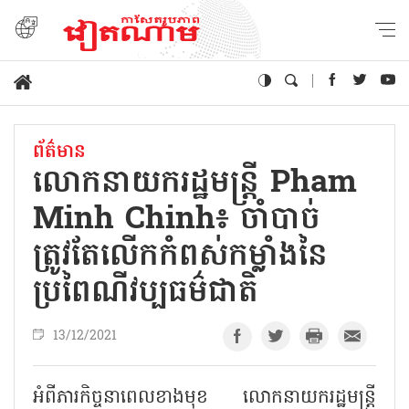
ព័ត៌មាន
លោកនាយករដ្ឋមន្ត្រី Pham
Minh Chinh៖ ចាំបាច់
ត្រូវតែលើកកំពស់កម្លាំងនៃ
ប្រពៃណីវប្បធម៌ជាតិ
13/12/2021
អំពីភារកិច្ចនាពេលខាងមុខ លោកនាយករដ្ឋមន្ត្រី