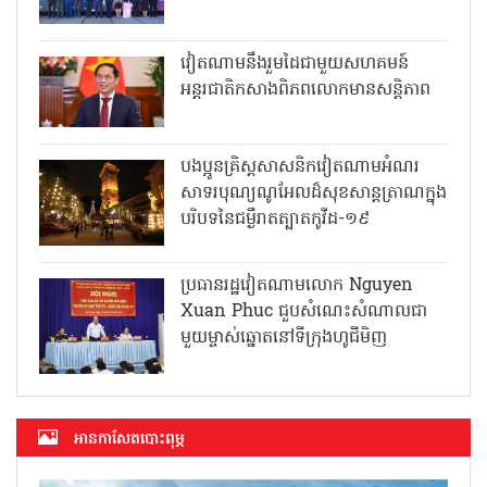
វៀតណាមនឹងរួមដៃជាមួយសហគមន៍
អន្តរជាតិកសាងពិភពលោកមានសន្តិភាព
បងប្អូនគ្រិស្តសាសនិកវៀតណាមអំណរ
សាទរបុណ្យណូអែលដ៏សុខសាន្តត្រាណក្នុង
បរិបទនៃជម្ងឺរាតត្បាតកូវីដ-១៩
ប្រធានរដ្ឋវៀតណាមលោក Nguyen
Xuan Phuc ជួបសំណេះសំណាលជា
មួយម្ចាស់ឆ្នោតនៅទីក្រុងហូជីមិញ
អាន​កាសែត​បោះពុម្ភ