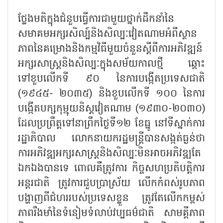
ថ្លែងមតិក្នុងជំនួបធ្វើការជាមួយថ្នាក់ដឹកនាំនៃ
សមាគមអក្សរសិល្ប៍និងសិល្បៈវៀតណាមអំពីស្ថាន
ភាពនៃគម្រោងនិងកម្មវិធីមួយចំនួនស្តីពីការអភិវឌ្ឍន៍
អក្សរសាស្ត្រនិងសិល្បៈក្នុងសម័យកាលថ្មី ឆ្ពោះ
ទៅខួបលើកទី ៩០ នៃការបង្កើតប្រទេសជាតិ
(១៩៤៥- ២០៣៥) និងខួបលើកទី ១០០ នៃការ
បង្កើតបក្សកុម្មុយនិស្តវៀតណាម (១៩៣០-២០៣០)
ដែលប្រព្រឹត្តទៅនាព្រឹកថ្ងៃទី១២ ខែធ្នូ នៅទីស្នាក់ការ
រដ្ឋាភិបាល លោកនាយករដ្ឋមន្ត្រីបានសង្កត់ធ្ងន់ថា
ការអភិវឌ្ឍអក្សរសាស្ត្រនិងសិល្បៈមិនអាចអភិវឌ្ឍតែ
ឯកឯងបានទេ ពោលគឺត្រូវការ កិច្ចសហប្រតិបត្តិការ
អន្តរជាតិ ត្រូវការជួបប្រាស្រ័យ លើកកំពស់រូបភាព
បង្ហាញពីជំហររបស់ប្រទេសខ្លួន ត្រូវតែលើកកម្ពស់
ភាពរឹងមាំនៃទំនៀមទំលាប់វប្បធម៌ជាតិ សាមគ្គីភាព