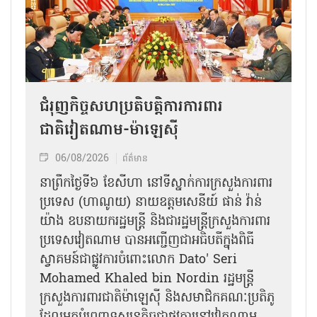
ជំរុញកិច្ចសហប្រតិបត្តិការការពារ
ជាតិវៀតណាម-ម៉ាឡេស៊ី
06/08/2026
ព័ត៌មាន
នា​ព្រឹកថ្ងៃទី៦ ខែសីហា នៅទីស្នាក់ការក្រសួងការពារ
ប្រទេស (ហាណូយ) នាយឧត្តមសេនីយ៍ ផាន់ វ៉ាន់
យ៉ាង ឧបនាយករដ្ឋមន្ត្រី និងជារដ្ឋមន្ត្រីក្រសួងការពារ
ប្រទេសវៀតណាម បានអញ្ជើញជាអធិបតីក្នុងពិធី
ស្វាគមន៍ជាផ្លូវការ​ចំពោះលោក Dato' Seri
Mohamed Khaled bin Nordin រដ្ឋមន្ត្រី
ក្រសួងការពារជាតិម៉ាឡេស៊ី និងសមាជិកគណៈប្រតិភូ