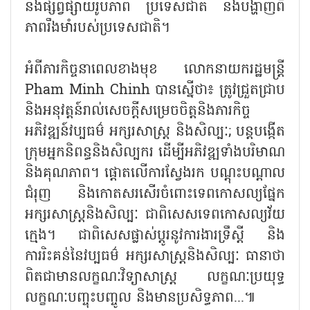
និងផ្សព្វផ្សាយរូបភាព ប្រទេសជាតិ និងបង្ហាញពី
ភាពរឹងមាំរបស់ប្រទេសជាតិ។
អំពីភារកិច្ចនាពេលខាងមុខ លោកនាយករដ្ឋមន្ត្រី
Pham Minh Chinh បានស្នើថា៖ ត្រូវជ្រួតជ្រាប
និងអនុវត្តន៍រាល់សេចក្តីសម្រេចចិត្តនិងភារកិច្ច
អភិវឌ្ឍន៍វប្បធម៌ អក្សរសាស្ត្រ និងសិល្បៈ; បន្តបង្កើត
ក្រុមអ្នកនិពន្ធនិងសិល្បករ ដើម្បីអភិវឌ្ឍទាំងបរិមាណ
និងគុណភាព។ ផ្តោតលើការស្វែងរក បណ្តុះបណ្តាល
ជំរុញ និងកោតសរសើរចំពោះទេពកោសល្យផ្នែក
អក្សរសាស្ត្រនិងសិល្បៈ ជាពិសេសទេពកោសល្យវ័យ
ក្មេង។ ជាពិសេសផ្លាស់ប្តូរនូវការងារទ្រឹស្តី និង
ការរិះគន់នៃវប្បធម៌ អក្សរសាស្ត្រនិងសិល្បៈ ធានាថា
ពិតជាមានលក្ខណៈវិទ្យាសាស្ត្រ លក្ខណៈប្រយុទ្ធ
លក្ខណៈបញ្ចុះបញ្ចូល និងមានប្រសិទ្ធភាព...៕