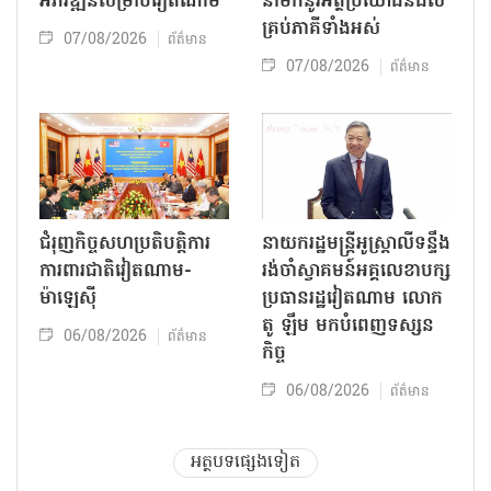
អភិវឌ្ឍន៍សម្រាប់វៀតណាម
នាំមកនូវអត្ថប្រយោជន៍ដល់
គ្រប់ភាគីទាំងអស់
07/08/2026
ព័ត៌មាន
07/08/2026
ព័ត៌មាន
ជំរុញកិច្ចសហប្រតិបត្តិការ
នាយករដ្ឋមន្ត្រីអូស្ត្រាលីទន្ទឹង
ការពារជាតិវៀតណាម-
រង់ចាំស្វាគមន៍អគ្គលេខាបក្ស
ម៉ាឡេស៊ី
ប្រធានរដ្ឋវៀតណាម លោក
តូ ឡឹម មកបំពេញទស្សន
06/08/2026
ព័ត៌មាន
កិច្ច
06/08/2026
ព័ត៌មាន
អត្ថបទផ្សេងទៀត