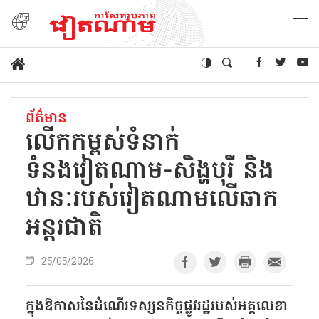
ព័ត៌មាន
លើកកម្ពស់ទំនាក់
ទំនងវៀតណាម-សិង្ហបុរី និង
ឋានៈរបស់វៀតណាមលើឆាក
អន្តរជាតិ
25/05/2026
ក្នុងឱកាសនៃដំណើរទស្សនកិច្ចផ្លូវរដ្ឋរបស់អគ្គលេខា