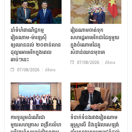
នាំទំហំពាណិជ្ជកម្ម
វៀតណាមចាត់ទុក
វៀតណាម-ម៉ាឡេស៊ី
សហរដ្ឋអាមេរិកជាដៃគូមួយ
ឲ្យឈានដល់ ២០ពាន់លាន
ក្នុងចំណោមដៃគូ
ដុល្លារអាមេរិកក្នុងពេល
សំខាន់ឈានមុខគេ
ឆាប់ៗនេះ
07/08/2026
ព័ត៌មាន
07/08/2026
ព័ត៌មាន
ការទូតរួមដំណើរជា
ទំនាក់ទំនងរវាងវៀតណាម
មួយសហគ្រាស ពង្រីកលំហ
អូស្ត្រាលី និងនូវែលសេឡង់