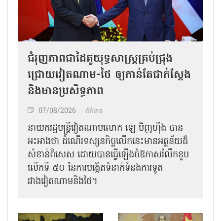
ជំរុញភាពជាដៃគូយុទ្ធសាស្ត្រគ្រប់ជ្រុង
ជ្រោយវៀតណាម-ថៃ ឲ្យកាន់តែជាក់ស្ដែង
និងមានប្រសិទ្ធភាព
07/08/2026
ព័ត៌មាន
នាយករដ្ឋមន្ត្រីវៀតណាមលោក ឡេ មិញហ៊ឹង បាន
អះអាងថា ដំណើរទស្សនកិច្ចលើកនេះមានអត្ថន័យដ៏
សំខាន់ពិសេស ដោយបានធ្វើឡើងចំឱកាសរំលឹកខួប
លើកទី ៥០ នៃការបង្កើតទំនាក់ទំនងការទូត
រវាងវៀតណាមនិងថៃ។