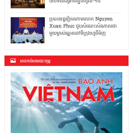
បរិបទនៃជម្ងឺរាតត្បាតកូវីដ-១៩
ប្រធានរដ្ឋវៀតណាមលោក Nguyen
Xuan Phuc ជួបសំណេះសំណាលជា
មួយម្ចាស់ឆ្នោតនៅទីក្រុងហូជីមិញ
អាន​កាសែត​បោះពុម្ភ