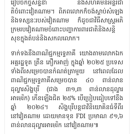
រៀបចំកិច្ចសន្ទនា និងសហគមន៍អន្តរជា
តិចំពោះវៀតណាម។ ពិភពលោកក៏ចង់ស្តាប់សំឡេង
និងទស្សនៈរបស់វៀតណាម ក៏ដូចជាវិធីសាស្រ្ត​អភិ
ក្រម​របវៀតណាម​ចំពោះ​បញ្ហាការពារជាតិនិងសន្តិ
សុខក្នុងតំបន់និងសកលលោក។
ទាក់ទងនឹងពាណិជ្ជកម្មទ្វេភាគី យោងតាមលោកឯក
អគ្គរដ្ឋទូត ត្រឹន ភឿក​អាញ់ ក្នុងឆ្នាំ ២០២៥ ប្រទេស
ទាំងពីរសម្រេចបានកំណត់ត្រាមួយ នៅពេល​ដែល
ពាណិជ្ជកម្មទ្វេភាគី​សម្រេចបាន ៤០ ពាន់លាន
ដុល្លារសិង្ហបុរី (ជាង ៣១
,៣ ពាន់លានដុល្លារ
អាមេរិក) កើនឡើងជិត ២៥% បើប្រៀបធៀបទៅនឹង
ឆ្នាំ ២០២៤។ សិង្ហបុរី​បន្តជាវិនិយោគិន​ធំ​ទីពីរ
នៅវៀតណាម ដោយមានទុន​ FDI ប្រមាណ ៩១,៦
ពាន់លានដុល្លារអាមេរិក នៅវៀតណាម៕​