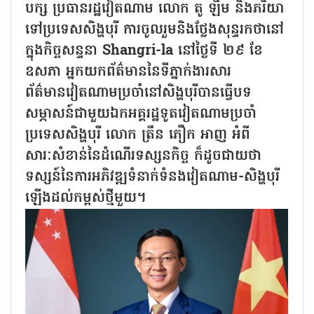
បក្ស ប្រធានរដ្ឋវៀតណាម លោក តូ ឡឹម និងភរិយា
ទៅប្រទេសសិង្ហបុរី ការចូលរួមនិងថ្លែងសុន្ទរកថានៅ
ក្នុងកិច្ចសន្ទនា Shangri-la នៅថ្ងៃទី ២៩ ខែ
ឧសភា អ្នកយកព័ត៌មាននៃទីភ្នាក់ងារសារ
ព័ត៌មានវៀតណាមប្រចាំនៅសិង្ហបុរីបានធ្វើបទ
សម្ភាសន៍ជាមួយឯកអគ្គរដ្ឋទូតវៀតណាមប្រចាំ
ប្រទេសសិង្ហបុរី លោក ត្រឹន ភឿក អាញ អំពី
សារៈសំខាន់នៃដំណើរទស្សនកិច្ច ក៏ដូចជាយថា
ទស្សន៍នៃការអភិវឌ្ឍទំនាក់ទំនងវៀតណាម-សិង្ហបុរី
ឡើងដល់កម្ពស់ថ្មីមួយ។