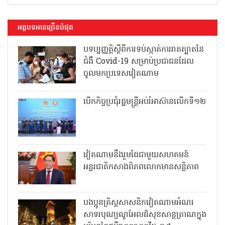
អត្ថបទអានច្រើនបំផុត
បទប្បញ្ញត្តិស្តីពីការទប់ស្កាត់ការរាតត្បាតនៃ
ជំងឺ Covid-19 សម្រាប់ប្រជាជនដែល
ចូលមកប្រទេសវៀតណាម
បើកកិច្ចប្រជុំរដ្ឋមន្ត្រីអប់រំអាស៊ានលើកទី១២
វៀតណាមនឹងរួមដៃជាមួយសហគមន៍
អន្តរជាតិកសាងពិភពលោកមានសន្តិភាព
បងប្អូនគ្រិស្តសាសនិកវៀតណាមអំណរ
សាទរបុណ្យណូអែលដ៏សុខសាន្តត្រាណក្នុង