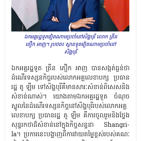
ឯកអគ្គរដ្ឋទូតវៀតណាមប្រចាំនៅសិង្ហបុរី លោក ត្រឹន
ភឿក អាញ។ រូបថត៖ ស្ថានទូតវៀតណាមប្រចាំនៅ
សិង្ហបុរី
ឯកអគ្គរដ្ឋទូត ត្រឹន ភឿក អាញ បានសង្កត់ធ្ងន់ថា
ដំណើរទស្សនកិច្ចរបស់លោក​អគ្គលេខា​បក្ស ប្រធាន
រដ្ឋ តូ ឡឹម ទៅសិង្ហបុ​រី​ គឺមានសារៈសំខាន់ពិសេសនិង
សំខាន់​ណាស់។ យោងតាមឯកអគ្គរដ្ឋទូត ចំណុច
ស្នូល​នៃដំណើរទស្សនកិច្ចនៅ​សិង្ហបុរីរបស់លោក​អគ្គ
លេខា​បក្ស ប្រធានរដ្ឋ តូ ឡឹម គឺការចូលរួមនិងថ្លែង​
សុន្ទរកថា​ដ៏​សំខាន់នៅក្នុងកិច្ចសន្ទនា
Shangri-
la។ ប្រការ​នេះបង្ហាញពីការ​​វាយតម្លៃ​ខ្ពស់របស់គណៈ