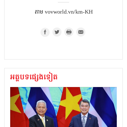
តាម​ vovworld.vn/km-KH
អត្ថបទផ្សេងទៀត