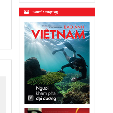
អាន​កាសែត​បោះពុម្ភ