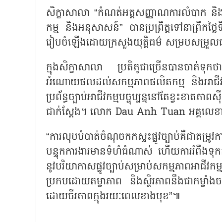
សិក្ខាសាលា “កំណត់អត្តសញ្ញាណការលំបាក និងឧប
កម្ម និងអនុសាសន៍” បានប្រព្រឹត្តទៅនាព្រឹកថ
រៀបចំឡើងដោយក្រសួងយុត្តិធម៌ សម្របសម្រួ
ក្នុងសិក្ខាសាលា ប្រតិភូជាច្រើនបានចាត់ទុក
អំណោយផលដល់សកម្មភាពផលិតកម្ម និងអាជីវ
ប្រព័ន្ធច្បាប់អាជីវកម្មបច្ចុប្បន្ននៅតែខ្វះខ
ជាក់ស្ដែង។ លោក Dau Anh Tuan អគ្គលេខា
“ការលុបបំបាត់ចំណុចកកស្ទះផ្លូវច្បាប់គឺជាតម្រូវ
បន្ទុកការងារមានទំហំធំណាស់ ហើយការរំពឹងទុកក៏
នូវបរិយាកាសផ្លូវច្បាប់សម្រាប់សកម្មភាពអា
ប្រកបដោយតម្លាភាព និងស្ថិរភាពនឹងជាកម្លាំងចល
ដោយចីរភាពក្នុងរយៈពេលខាងមុខ”៕