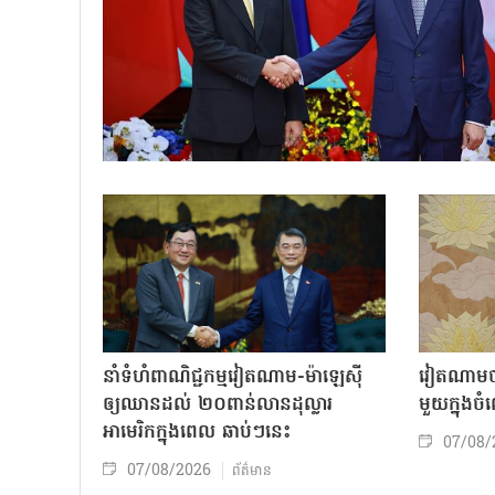
នាំទំហំពាណិជ្ជកម្មវៀតណាម-ម៉ាឡេស៊ី
វៀតណាមចា
ឲ្យឈានដល់ ២០ពាន់លានដុល្លារ
មួយក្នុង
អាមេរិកក្នុងពេល ឆាប់ៗនេះ
07/08/
07/08/2026
ព័ត៌មាន