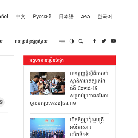
añol
中文
Русский
日本語
ລາວ
한국어
គល
ពហុប្រព័ន្ធផ្សព្វផ្សាយ
អត្ថបទអានច្រើនបំផុត
បទប្បញ្ញត្តិស្តីពីការទប់
ស្កាត់ការរាតត្បាតនៃ
ជំងឺ Covid-19
សម្រាប់ប្រជាជនដែល
ចូលមកប្រទេសវៀតណាម
បើកកិច្ចប្រជុំរដ្ឋមន្ត្រី
អប់រំអាស៊ាន
លើកទី១២