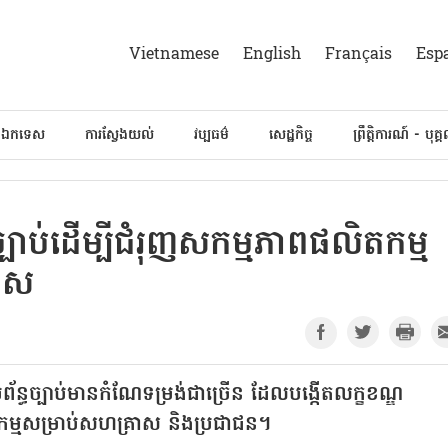
Vietnamese
English
Français
Esp
៍ឯកទេស
ការស្វែងយល់
វប្បធម៌
សេដ្ឋកិច្ច
ព្រឹត្តិការណ៍ - បុគ្
្បាប់ដើម្បីជំរុញសកម្មភាពផលិតកម្ម
រាស
្រព័ន្ធច្បាប់មានកំណែទម្រង់ជាច្រើន ដែលបង្កើតលក្ខខណ្ឌ
ម្មសម្រាប់សហគ្រាស និងប្រជាជន។