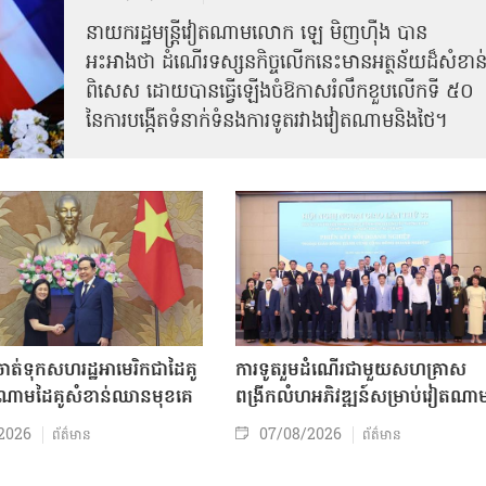
នាយករដ្ឋមន្ត្រីវៀតណាមលោក ឡេ មិញហ៊ឹង បាន
អះអាងថា ដំណើរទស្សនកិច្ចលើកនេះមានអត្ថន័យដ៏សំខាន
ពិសេស ដោយបានធ្វើឡើងចំឱកាសរំលឹកខួបលើកទី ៥០
នៃការបង្កើតទំនាក់ទំនងការទូតរវាងវៀតណាមនិងថៃ។
ត់ទុកសហរដ្ឋអាមេរិកជាដៃគូ
ការទូតរួមដំណើរជាមួយសហគ្រាស
ចំណោមដៃគូសំខាន់ឈានមុខគេ
ពង្រីកលំហអភិវឌ្ឍន៍សម្រាប់វៀតណា
2026
07/08/2026
ព័ត៌មាន
ព័ត៌មាន