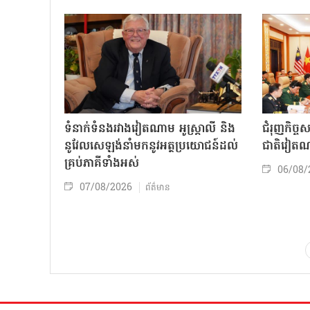
ទំនាក់ទំនងរវាងវៀតណាម អូស្ត្រាលី និង
ជំរុញកិច្ច
នូវែលសេឡង់នាំមកនូវអត្ថប្រយោជន៍ដល់
ជាតិវៀតណ
គ្រប់ភាគីទាំងអស់
06/08/
07/08/2026
ព័ត៌មាន