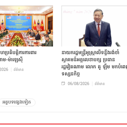
សហប្រតិបត្តិការការពារ
នាយករដ្ឋមន្ត្រីអូស្ត្រាលីទន្ទឹងរង់ចាំ
ាម-ម៉ាឡេស៊ី
ស្វាគមន៍អគ្គលេខាបក្ស ប្រធាន
រដ្ឋវៀតណាម លោក តូ ឡឹម មកបំព
2026
ព័ត៌មាន
ទស្សនកិច្ច
06/08/2026
ព័ត៌មាន
អត្ថបទផ្សេងទៀត