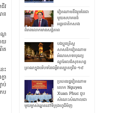
ជីវ
វៀតណាមនឹងរួមដៃជា
បាន
មួយសហគមន៍
អន្តរជាតិកសាង
ពិភពលោកមានសន្តិភាព
ណ្ឌ
ដោយ
បងប្អូនគ្រិស្ត
រពិត
សាសនិកវៀតណាម
អំណរសាទរបុណ្យ
ណូអែលដ៏សុខសាន្ត
ត្រាណក្នុងបរិបទនៃជម្ងឺរាតត្បាតកូវីដ-១៩
ននេះ
ក្លា
ប្រធានរដ្ឋវៀតណាម
ាប់
លោក Nguyen
រកប
Xuan Phuc ជួប
សំណេះសំណាលជា
មួយម្ចាស់ឆ្នោតនៅទីក្រុងហូជីមិញ