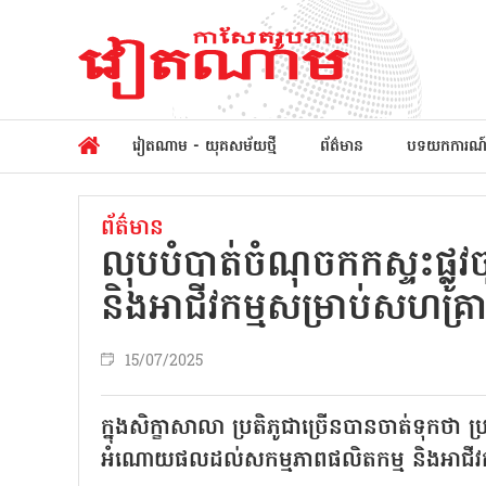
វៀតណាម - យុគសម័យថ្មី
ព័ត៌មាន
បទយកការណ
ព័ត៌មាន
លុបបំបាត់ចំណុចកកស្ទះផ្លូវច
និងអាជីវកម្មសម្រាប់សហគ្
15/07/2025
ក្នុងសិក្ខាសាលា ប្រតិភូជាច្រើនបានចាត់ទុកថា ប
អំណោយផលដល់សកម្មភាពផលិតកម្ម និងអាជីវក