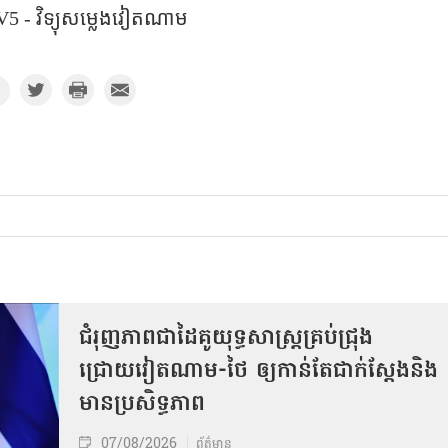
5 - វិទ្យុសម្លេងវៀតណាម
ជំរុញភាពជាដៃគូយុទ្ធសាស្ត្រគ្រប់ជ្រុង
ជ្រោយវៀតណាម-ថៃ ឲ្យកាន់តែជាក់ស្ដែងនិង
មានប្រសិទ្ធភាព
07/08/2026
ព័ត៌មាន