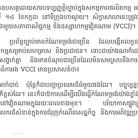
សគ្គដោយសារបទប្បញ្ញត្តិច្បាប់ក្នុងសកម្មភាពផលិតកម្ម អា
្ងៃទី ១៤ ខែកក្កដា នៅទីក្រុងហាណូយ។ សិក្ខាសាលានេះត្រូវ
លជាមួយសភាពាណិជ្ជកម្ម និងឧស្សាហកម្មវៀតណាម (VCCI)។
ថា ប្រព័ន្ធច្បាប់មានកំណែទម្រង់ជាច្រើន ដែលបង្កើតលក្ខខ
កម្មសម្រាប់សហគ្រាស និងប្រជាជន។ ទោះជាយ៉ាងណាក៏
ាតភាពស៊ីសង្វាក់គ្នា និងមានចំណុចជាច្រើនដែលមិនសមស្របនឹងកា
ធិការរង VCCI មានប្រសាសន៍ថា៖
ការចាំបាច់ ប៉ុន្តែក៏ជាបញ្ហាប្រឈមដ៏ធំមួយផងដែរ។ បច្ចុប្បន្
ខ្ពស់ដែរ។ នេះក៏ជាឱកាសដើម្បីយើងធ្វើកំណែទម្រង់យ៉ាងខ្លាំង
ជីវកម្មនៅវៀតណាមក្នុងរយៈពេលខាងមុខ។ បរិយាកាសផ្លូវច្ប
ករដ៏សំខាន់ក្នុងការជំរុញកំណើនសេដ្ឋកិច្ច និងការអភិវឌ្ឍប្