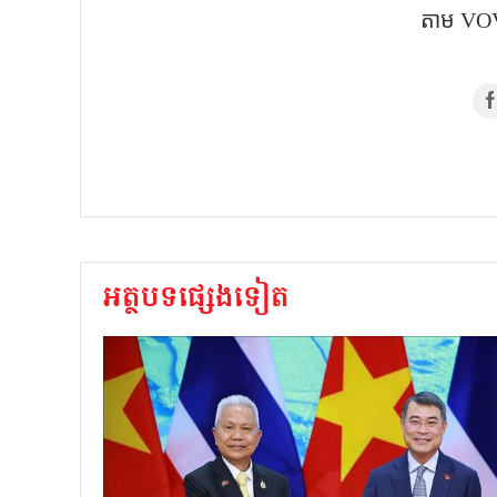
តាម​ VOV
អត្ថបទផ្សេងទៀត