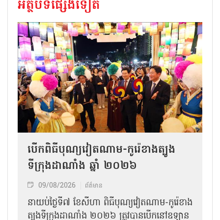
អត្ថបទផ្សេងទៀត
បើកពិធីបុណ្យវៀតណាម-កូរ៉េខាងត្បូង
ទីក្រុងដាណាំង ឆ្នាំ ២០២៦
09/08/2026
ព័ត៌មាន
នាយប់ថ្ងៃទី៧ ខែសីហា ពិធីបុណ្យវៀតណាម-កូរ៉េខាង
ត្បូងទីក្រុងដាណាំង ២០២៦ ត្រូវបានបើកនៅឧទ្យាន