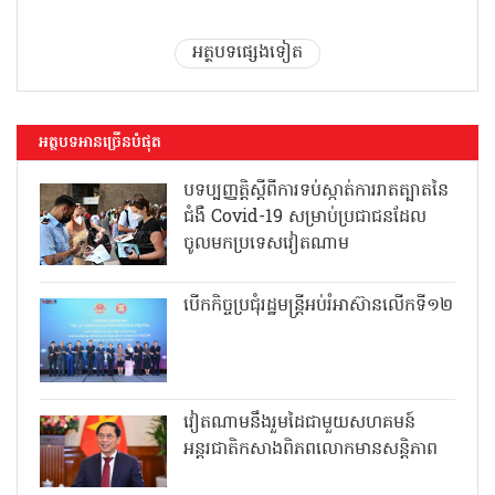
អត្ថបទផ្សេងទៀត
អត្ថបទអានច្រើនបំផុត
បទប្បញ្ញត្តិស្តីពីការទប់ស្កាត់ការរាតត្បាតនៃ
ជំងឺ Covid-19 សម្រាប់ប្រជាជនដែល
ចូលមកប្រទេសវៀតណាម
បើកកិច្ចប្រជុំរដ្ឋមន្ត្រីអប់រំអាស៊ានលើកទី១២
វៀតណាមនឹងរួមដៃជាមួយសហគមន៍
អន្តរជាតិកសាងពិភពលោកមានសន្តិភាព