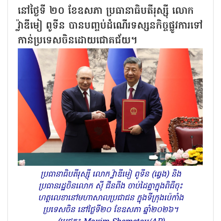
នៅថ្ងៃទី ២០ ខែឧសភា ប្រធានាធិបតីរុស្ស៊ី លោក
វ្ល៉ាឌីមៀ ពូទីន បានបញ្ចប់ដំណើរទស្សនកិច្ចផ្លូវការទៅ
កាន់ប្រទេសចិនដោយជោគជ័យ។
ប្រធានាធិបតីរុស្ស៊ី លោក វ្ល៉ាឌីមៀ ពូទីន (ឆ្វេង) និង
ប្រធានរដ្ឋចិនលោក ស៊ី ជីនពីង ចាប់ដៃគ្នាក្នុងពិធីចុះ
ហត្ថលេខានៅមហាសាលប្រជាជន ក្នុងទីក្រុងប៉េកាំង
ប្រទេសចិន នៅថ្ងៃទី២០ ខែឧសភា ឆ្នាំ២០២៦។