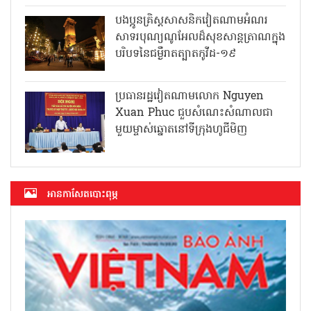
បងប្អូនគ្រិស្តសាសនិកវៀតណាមអំណរ
សាទរបុណ្យណូអែលដ៏សុខសាន្តត្រាណក្នុង
បរិបទនៃជម្ងឺរាតត្បាតកូវីដ-១៩
ប្រធានរដ្ឋវៀតណាមលោក Nguyen
Xuan Phuc ជួបសំណេះសំណាលជា
មួយម្ចាស់ឆ្នោតនៅទីក្រុងហូជីមិញ
អាន​កាសែត​បោះពុម្ភ