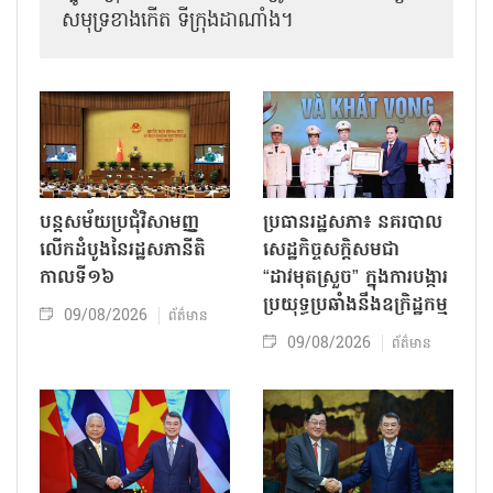
សមុទ្រខាងកើត ទីក្រុងដាណាំង។
បន្តសម័យប្រជុំវិសាមញ្ញ
ប្រធានរដ្ឋសភា៖ នគរបាល
លើកដំបូងនៃរដ្ឋសភានីតិ
សេដ្ឋកិច្ចសក្តិសមជា
កាលទី១៦
“ដាវមុតស្រួច” ក្នុងការបង្ការ
ប្រយុទ្ធប្រឆាំងនឹងឧក្រិដ្ឋកម្ម
09/08/2026
ព័ត៌មាន
09/08/2026
ព័ត៌មាន