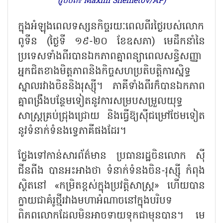
(រូបថត៖ Maxim Shemetov/AP)
ក្នុងអំឡុងពេលទស្សនកិច្ចរយៈពេលពីរថ្ងៃរបស់លោក
ពូទីន (ថ្ងៃទី ១៩-២០ ខែឧសភា) មេដឹកនាំនៃ
ប្រទេសទាំងពីរបានឯកភាពគ្នាពន្យាពេលសន្ធិសញ្ញា
អ្នកជិតខាងមិត្តភាពនិងកិច្ចសហប្រតិបត្តិការស្និទ្ធ
ស្នាលរវាងចិននិងរុស្ស៊ី។ ភាគីទាំងពីរក៏បានឯកភាព
គ្នាពង្រឹងបន្ថែមទៀតនូវការសម្របសម្រួលយុទ្ធ
សាស្ត្រគ្រប់ជ្រុងជ្រោយ និងធ្វើឱ្យស៊ីជម្រៅថែមទៀត
នូវទំនាក់ទំនងទ្វេភាគីផងដែរ។
ថ្លែងទៅកាន់សារព័ត៌មាន ប្រធានរដ្ឋចិនលោក ស៊ី
ជីនពីង បានអះអាងថា ទំនាក់ទំនងចិន-រុស្ស៊ី កំពុង
ស្ថិតនៅ
«កម្រិតខ្ពស់ក្នុងប្រវត្តិសាស្ត្រ» ហើយបាន
ក្លាយជាគំរូថ្មីរវាងមហាអំណាចនៅក្នុងបរិបទ
ពិភពលោកដែលមិនអាចទាយទុកជាមុនបាន។ មេ