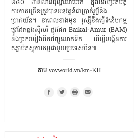
២៤០ ពាន់លានដុល្លារអាមេរិក ក្នុងនោះប្រតិបត្តិ
ការភាគច្រើនត្រូវបានអនុវត្តន៍ជាប្រាក់រូប្លិ៍និង
ប្រាក់យ័ន។ នាពេលខាងមុខ រុស្ស៊ីនឹងធ្វើទំនើបកម្ម
ផ្លូវដែកឆ្លងស៊ីបេរី ផ្លូវដែក Baikal-Amur (BAM)
និងច្រករបៀងដឹកជញ្ជូនអាកទិក ដើម្បីបង្កើនការ
តភ្ជាប់ភស្តុភារកម្មជាមួយប្រទេសចិន៕
តាម vovworld.vn/km-KH