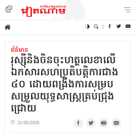
ព័ត៌មាន
រុស្ស៊ីនិងចិនចុះហត្ថលេខាលើ
ឯកសារសហប្រតិបត្តិការជាង
៤០ ដោយពង្រឹងការសម្រប
សម្រួលយុទ្ធសាស្ត្រគ្រប់ជ្រុង
ជ្រោយ
21/05/2026