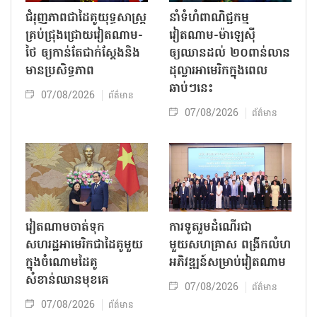
ជំរុញភាពជាដៃគូយុទ្ធសាស្ត្រ
នាំទំហំពាណិជ្ជកម្ម
គ្រប់ជ្រុងជ្រោយវៀតណាម-
វៀតណាម-ម៉ាឡេស៊ី
ថៃ ឲ្យកាន់តែជាក់ស្ដែងនិង
ឲ្យឈានដល់ ២០ពាន់លាន
មានប្រសិទ្ធភាព
ដុល្លារអាមេរិកក្នុងពេល
ឆាប់ៗនេះ
07/08/2026
ព័ត៌មាន
07/08/2026
ព័ត៌មាន
វៀតណាមចាត់ទុក
ការទូតរួមដំណើរជា
សហរដ្ឋអាមេរិកជាដៃគូមួយ
មួយសហគ្រាស ពង្រីកលំហ
ក្នុងចំណោមដៃគូ
អភិវឌ្ឍន៍សម្រាប់វៀតណាម
សំខាន់ឈានមុខគេ
07/08/2026
ព័ត៌មាន
07/08/2026
ព័ត៌មាន