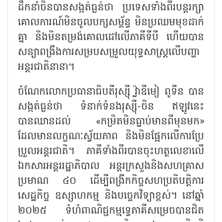
ដឹកនាំចិនបានសង្កត់ធ្ងន់ថា ប្រទេសទាំងពីរបន្តរក្សា
គោលការណ៍មិនចូលបក្សសម្ព័ន្ធ មិនប្រឈមមុខដាក់
គ្នា និងមិនតម្រង់គោលដៅលើភាគីទីបី ហើយបាន
សន្យាពង្រឹងការសម្របសម្រួលយុទ្ធសាស្ត្រលើបញ្ហា
អន្តរជាតិនានា។
ចំណែក​លោកប្រធានាធិបតីរុស្ស៊ី វ្ល៉ាឌីមៀ ពូទីន បាន
សង្កត់ធ្ងន់ថា ទំនាក់ទំនងរុស្ស៊ី-ចិន ឥឡូវនេះ
បានឈានដល់
«កម្រិតមិនធ្លាប់មានពីមុនមក»
ដែលមានលក្ខណៈស្វ័យភាព និងមិនផ្អែកលើការប្រែ
ប្រួលអន្តរជាតិ។ ភាគីទាំងពីរបានចុះហត្ថលេខាលើ
ឯកសារអន្តររដ្ឋាភិបាល អន្តរក្រសួងនិងសហគ្រាស
ប្រមាណ ៤០ ដើម្បីពង្រីកកិច្ចសហប្រតិបត្តិការ
សេដ្ឋកិច្ច ឧស្សាហកម្ម និងបច្ចេកវិទ្យាខ្ពស់។ នៅឆ្នាំ
២០២៥ ទំហំពាណិជ្ជកម្មទ្វេភាគីសម្រេចបានជិត