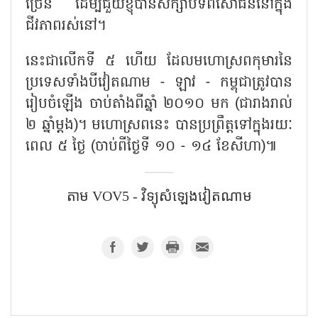
ច្រើន ដើម្បីជួយខ្ញុំបានសិក្សាបទពិសោធន៍នៅក្នុង
ជីវភាពរស់នៅ។
នេះជាលើកទី ៥ ហើយ ដែលមហោស្រពកុមារនៃ
ប្រទេសទាំងបីវៀតណាម - ឡាវ - កម្ពុជាត្រូវបាន
រៀបចំឡើង ចាប់តាំងពីឆ្នាំ ២០១០ មក (ជារាងរាល់
២ ឆ្នាំម្តង)។ មហោស្រពនេះ បានប្រព្រឹត្តទៅក្នុងរយៈ
ពេល ៥ ថ្ងៃ (ចាប់ពីថ្ងៃទី ១០ - ១៤ ខែសីហា)៕
តាម VOV5 - វិទ្យុសំឡេង​វៀតណាម