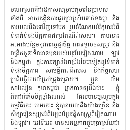
មហោស្រពគឺជាឱកាសសម្រាប់កុមារនៃប្រទេស
ទាំងបី អាចបង្កើនការជួបប្រាស្រ័យទាក់ទងគ្នា និង
ការយល់ដឹងទៅវិញទៅមក រួមចំណែកអប់រំកុមារអំពី
ទំនាក់ទំនងមិត្តភាពជាប្រពៃណីពិសេស។ តាមនោះ
អះអាងបន្ថែមនូវការប្តេជ្ញាចិត្ត ការទទួលខុសត្រូវ និង
ពង្រីកតួនាទីឈានមុខរបស់យុវវ័យវៀតណាម ឡាវ
និងកម្ពុជា ក្នុងការរក្សានិងពង្រឹងថែមទៀតនូវទំនាក់
ទំនងមិត្តភាព សាមគ្គីភាពពិសេស និងកិច្ចសហ
ប្រតិបត្តិការលើគ្រប់ជ្រុងជ្រោយ។ ប្អូន លីម
សាវលៀន កុមាកម្ពុជា ម្នាក់បានឲ្យដឹងថា៖ “ខ្ញុំ
ពិតជារំភើបចិត្តខ្លាំងណាស់ ដែលបានចូលរួមក្នុង
កម្មវិធីនេះ តាមនោះ ខ្ញុំបានយល់ដឹងយ៉ាងច្រើន និង
សិក្សារៀនសូត្រអំពីវប្បធម៌ប្រវត្តិសាស្ត្រពីវៀតណាម
និងឡាវ។ នៅទីនេះ មានសកម្មភាពជួបប្រាស្រ័យជា