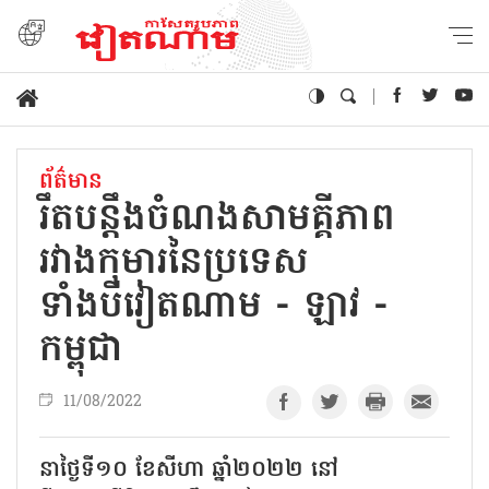
ព័ត៌មាន
រឹតបន្តឹងចំណងសាមគ្គីភាព
រវាងកុមារនៃប្រទេស
ទាំងបីវៀតណាម - ឡាវ -
កម្ពុជា
11/08/2022
នាថ្ងៃទី១០ ខែសីហា ឆ្នាំ២០២២ នៅ