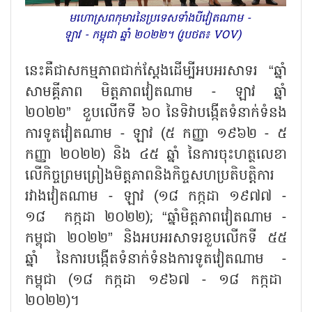
មហោស្រពកុមារនៃប្រទេសទាំងបីវៀតណាម -
ឡាវ - កម្ពុជា ឆ្នាំ ២០២២។ (រូបថត៖ VOV)
នេះគឺជាសកម្មភាពជាក់ស្តែងដើម្បីអបអរសាទរ “ឆ្នាំ
សាមគ្គីភាព មិត្តភាពវៀតណាម - ឡាវ ឆ្នាំ
២០២២” ខួបលើកទី ៦០ នៃទិវាបង្កើតទំនាក់ទំនង
ការទូតវៀតណាម - ឡាវ (៥ កញ្ញា ១៩៦២ - ៥
កញ្ញា ២០២២) និង ៤៥ ឆ្នាំ នៃការចុះហត្ថលេខា
លើកិច្ចព្រមព្រៀងមិត្តភាពនិងកិច្ចសហប្រតិបត្តិការ
រវាងវៀតណាម - ឡាវ (១៨ កក្កដា ១៩៧៧ -
១៨ កក្កដា ២០២២); “ឆ្នាំមិត្តភាពវៀតណាម -
កម្ពុជា ២០២២” និងអបអរសាទរខួបលើកទី ៥៥
ឆ្នាំ នៃការបង្កើតទំនាក់ទំនងការទូតវៀតណាម -
កម្ពុជា (១៨ កក្កដា ១៩៦៧ - ១៨ កក្កដា
២០២២)។