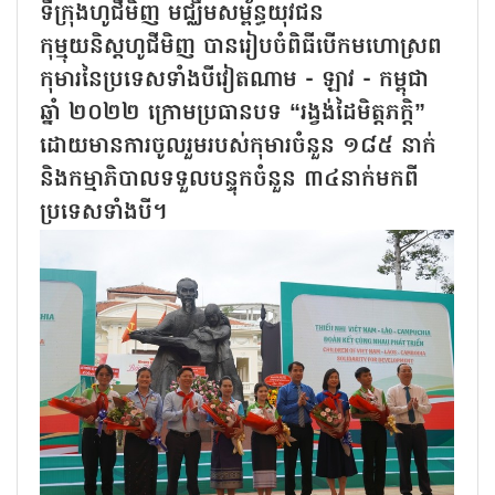
ទីក្រុងហូជីមិញ មជ្ឈឹមសម្ព័ន្ធយុវជន
កុម្មុយនិស្តហូជីមិញ បានរៀបចំពិធីបើកមហោស្រព
កុមារនៃប្រទេសទាំងបីវៀតណាម - ឡាវ - កម្ពុជា
ឆ្នាំ ២០២២ ក្រោមប្រធានបទ “រង្វង់ដៃមិត្តភក្តិ”
ដោយមានការចូលរួមរបស់កុមារចំនួន ១៨៥ នាក់
និងកម្មាភិបាលទទួលបន្ទុកចំនួន ៣៤នាក់មកពី
ប្រទេសទាំងបី។