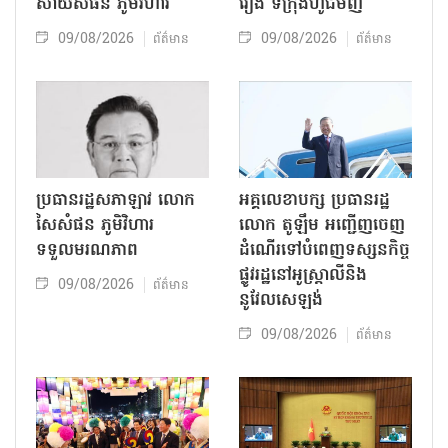
សាយសំផន ភូមិវិហារ
រៀង ទីក្រុងហូជីមិញ
09/08/2026
09/08/2026
ព័ត៌មាន
ព័ត៌មាន
ប្រធានរដ្ឋសភាឡាវ លោក
អគ្គលេខាបក្ស ប្រធានរដ្ឋ
សៃសំផន ភូមិវិហារ
លោក តូឡឹម អញ្ជើញចេញ
ទទួលមរណភាព
ដំណើរទៅបំពេញទស្សនកិច្ច
ផ្លូវរដ្ឋនៅអូស្ត្រាលីនិង
09/08/2026
ព័ត៌មាន
នូវែលសេឡង់
09/08/2026
ព័ត៌មាន