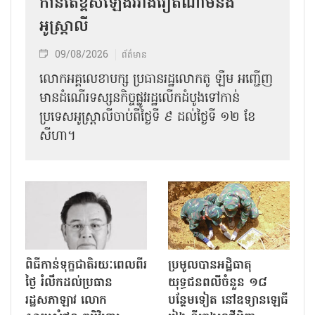
កាន់តែខ្ពស់ឡើងរវាងវៀតណាមនិង
អូស្ត្រាលី
09/08/2026
ព័ត៌មាន
លោកអគ្គលេខាបក្ស ប្រធានរដ្ឋលោកតូ ឡឹម អញ្ជើញ
មានដំណើរទស្សនកិច្ចផ្លូវរដ្ឋលើកដំបូងទៅកាន់
ប្រទេសអូស្ត្រាលីចាប់ពីថ្ងៃទី ៩ ដល់ថ្ងៃទី ១២ ខែ
សីហា។
ពិធីកាន់ទុក្ខជាតិរយៈពេលពីរ
ប្រមូលបានអដ្ឋិធាតុ
ថ្ងៃ រំលឹកដល់ប្រធាន
យុទ្ធជនពលីចំនួន ១៨
រដ្ឋសភាឡាវ លោក
បន្ថែមទៀត នៅឧទ្យានឡេធី