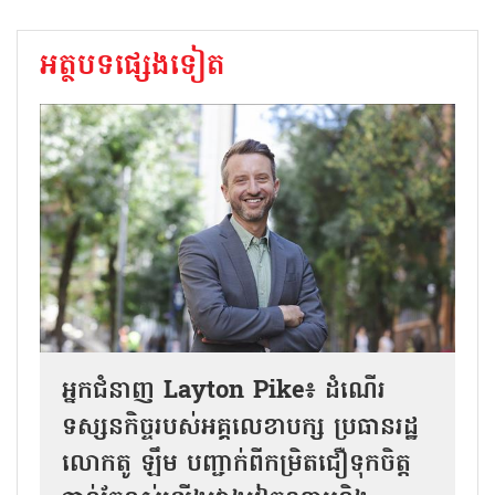
អត្ថបទផ្សេងទៀត
អ្នកជំនាញ Layton Pike៖ ដំណើរ
ទស្សនកិច្ចរបស់អគ្គលេខាបក្ស ប្រធានរដ្ឋ
លោកតូ ឡឹម បញ្ជាក់ពីកម្រិតជឿទុកចិត្ត