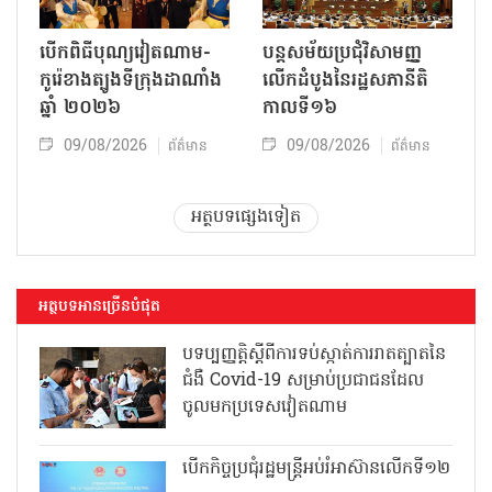
បើកពិធីបុណ្យវៀតណាម-
បន្តសម័យប្រជុំវិសាមញ្ញ
កូរ៉េខាងត្បូងទីក្រុងដាណាំង
លើកដំបូងនៃរដ្ឋសភានីតិ
ឆ្នាំ ២០២៦
កាលទី១៦
09/08/2026
09/08/2026
ព័ត៌មាន
ព័ត៌មាន
អត្ថបទផ្សេងទៀត
អត្ថបទអានច្រើនបំផុត
បទប្បញ្ញត្តិស្តីពីការទប់ស្កាត់ការរាតត្បាតនៃ
ជំងឺ Covid-19 សម្រាប់ប្រជាជនដែល
ចូលមកប្រទេសវៀតណាម
បើកកិច្ចប្រជុំរដ្ឋមន្ត្រីអប់រំអាស៊ានលើកទី១២