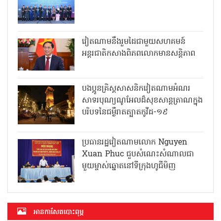
វៀតណាមនឹងរួមដៃជាមួយសហគមន៍
អន្តរជាតិកសាងពិភពលោកមានសន្តិភាព
បងប្អូនគ្រិស្តសាសនិកវៀតណាមអំណរ
សាទរបុណ្យណូអែលដ៏សុខសាន្តត្រាណក្នុង
បរិបទនៃជម្ងឺរាតត្បាតកូវីដ-១៩
ប្រធានរដ្ឋវៀតណាមលោក Nguyen
Xuan Phuc ជួបសំណេះសំណាលជា
មួយម្ចាស់ឆ្នោតនៅទីក្រុងហូជីមិញ
អាន​កាសែត​បោះពុម្ភ