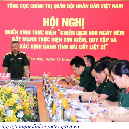
ងមិញ ថ្លែងនៅក្នុងសន្និសីទ។ រូបថត៖ qdnd.vn