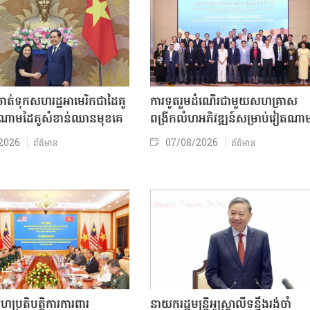
ត់ទុកសហរដ្ឋអាមេរិកជាដៃគូ
ការទូតរួមដំណើរជាមួយសហគ្រាស
ចំណោមដៃគូសំខាន់ឈានមុខគេ
ពង្រីកលំហអភិវឌ្ឍន៍សម្រាប់វៀតណា
2026
07/08/2026
ព័ត៌មាន
ព័ត៌មាន
សហប្រតិបត្តិការការពារ
នាយករដ្ឋមន្ត្រីអូស្ត្រាលីទន្ទឹងរង់ចាំ