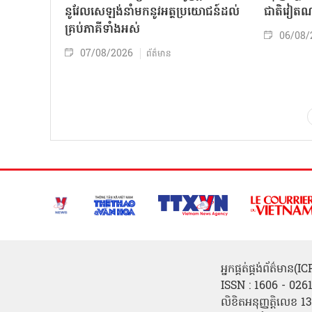
នូវែលសេឡង់នាំមកនូវអត្ថប្រយោជន៍ដល់
ជាតិវៀតណ
គ្រប់ភាគីទាំងអស់
06/08/
07/08/2026
ព័ត៌មាន
អ្នកផ្គត់ផ្គង់ព័ត៌មាន
ISSN : 1606 - 026
លិខិតអនុញ្ញត្តិលេខ