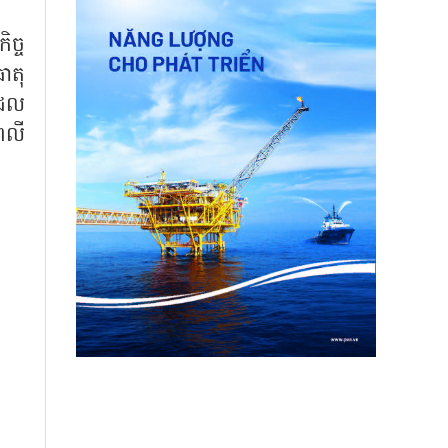
ិច្ច
ាតុ
ដែល
ពលី