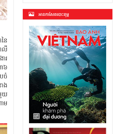
អាន​កាសែត​បោះពុម្ភ
កនៃ
ពលី
ងារ
 ៣៦
បចំ
លខាង
មួយ
ណាម