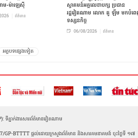
ាម-ម៉ាឡេស៊ី
ស្វាគមន៍អគ្គលេខាបក្ស ប្រធាន
រដ្ឋវៀតណាម លោក តូ ឡឹម មកបំព
2026
ព័ត៌មាន
ទស្សនកិច្ច
06/08/2026
ព័ត៌មាន
អត្ថបទផ្សេងទៀត
(ICP): ទីភ្នាក់ងារសារព័ត៌មានវៀតណាម
1
 137/GP-BTTTT ផ្តល់ដោយក្រសួងព័ត៌មាន និងសារគមនាគមន៍ ចុះថ្ងៃទី ១៧