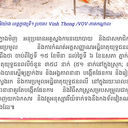
 ឃុំ​ហ៊ីវយ៉ាង ខេត្ត​ក្វាងទ្រី។ រូបថត៖ Vinh Thong /VOV-ភាគ​កណ្តាល
ក្វាងមិញ អនុប្រធានអគ្គស្នងការនយោបាយ និងជាសមាជិ
រប្រមូល និងការកំណត់អត្តសញ្ញាណអដ្ឋិធាតុយុទ្ធជន
ងថា ចាប់ពីថ្ងៃទី ១៥ ខែមីនា ដល់ថ្ងៃទី ៦ ខែឧសភា ភ្នាក់
ិធាតុយុទ្ធជនពលីចំនួន ៣៥៨ នាក់ (៥១ នាក់នៅក្នុងស្រុក;
បានស្នើឲ្យភ្នាក់ងារ និងអង្គភាពនានា បង្កើតផែនការ និងរៀ
ារស្វែងរក និងការប្រមូលអដ្ឋិធាតុយុទ្ធជនពលី នៅក្នុងរយៈពេ
ានាគួរតែបង្កើតផែនការ និងវិធីសាស្រ្តសម្របសម្រួលជា
បីទាញយកឯកសារ និងវត្ថុអនុស្សាវរីយ៍ទាក់ទងនឹងកងទ័ពវៀត
មផងដែរ៕