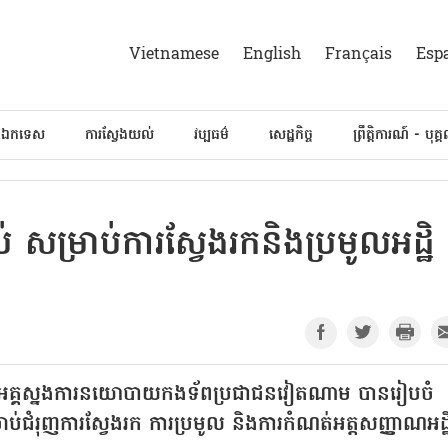
Vietnamese
English
Français
Esp
៍ឯកទេស
ការស្វែងយល់
វប្បធម៌
សេដ្ឋកិច្ច
ព្រឹត្តិការណ៍ - បុគ្
 សម្រាប់ការស្វែងរកនិងប្រមូលអដ្ឋិ
 អគ្គស្នងការនយោបាយកងទ័ពប្រជាជនវៀតណាម បានរៀបចំ
ាប់ជំរុញការស្វែងរក ការប្រមូល និងការកំណត់អត្តសញ្ញាណអដ្ឋ