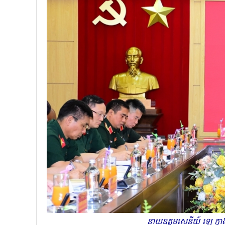
នាយឧត្តមសេនីយ៍ ឡេ ក្វា