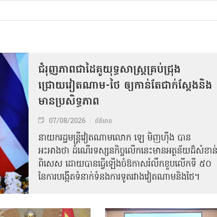
ជំរុញភាពជាដៃគូយុទ្ធសាស្ត្រគ្រប់ជ្រុង
ជ្រោយវៀតណាម-ថៃ ឲ្យកាន់តែជាក់ស្ដែងនិង
មានប្រសិទ្ធភាព
07/08/2026
ព័ត៌មាន
នាយករដ្ឋមន្ត្រីវៀតណាមលោក ឡេ មិញហ៊ឹង បាន
អះអាងថា ដំណើរទស្សនកិច្ចលើកនេះមានអត្ថន័យដ៏សំខាន
ពិសេស ដោយបានធ្វើឡើងចំឱកាសរំលឹកខួបលើកទី ៥០
នៃការបង្កើតទំនាក់ទំនងការទូតរវាងវៀតណាមនិងថៃ។