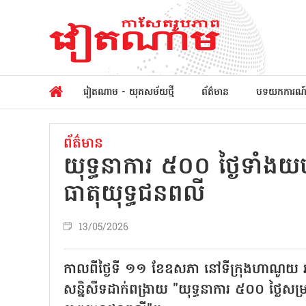
វៀតណាម - យុគសម័យថ្មី
ព័ត៌មាន
បទយកការណ
ព័ត៌មាន
យុទ្ធនាការ ៥០០ ថ្ងៃទាំងយប់
ធាតុយុទ្ធជនពលី
13/05/2026
កាលពីថ្ងៃទី ១១ ខែឧសភា នៅទីក្រុងហាណូយ
សន្និសីទដាក់ពង្រាយ "យុទ្ធនាការ ៥០០ ថ្ងៃសម្រ