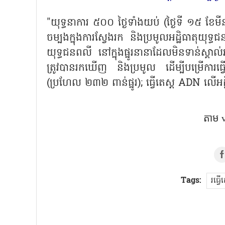
"យុទ្ធនាការ ៥០០ ថ្ងៃទាំងយប់ (ថ្ងៃទី ១៥ ខែមី
ចម្បងក្នុងការស្វែងរក និងប្រមូលអដ្ឋិធាតុ
យុទ្ធជនពលី នៅក្នុងផ្នូរនានាដែលមិនទាន់ស្គ
ត្រូវបានរកឃើញ និងប្រមូល ដើម្បីបម្រើការធ
(ប្រហែល ២៣២ ពាន់ផ្នូរ); ធ្វើតេស្ត ADN លើ
តាម 
Tags:
រធ្វ