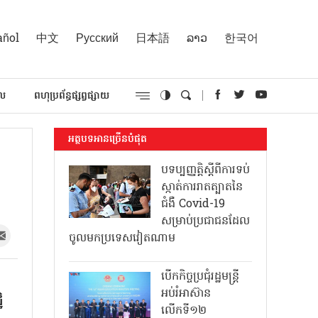
añol
中文
Русский
日本語
ລາວ
한국어
គល
ពហុប្រព័ន្ធផ្សព្វផ្សាយ
អត្ថបទអានច្រើនបំផុត
បទប្បញ្ញត្តិស្តីពីការទប់
ស្កាត់ការរាតត្បាតនៃ
ជំងឺ Covid-19
សម្រាប់ប្រជាជនដែល
ចូលមកប្រទេសវៀតណាម
បើកកិច្ចប្រជុំរដ្ឋមន្ត្រី
អប់រំអាស៊ាន
ិ
លើកទី១២