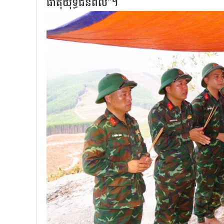
ធាតុយុទ្ធជនពលី"។