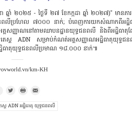
នា ឆ្នាំ ២០២៥ - ថ្ងៃទី ២៧ ខែកក្កដា ឆ្នាំ ២០២៧)" មានភារក
យុទ្ធជនពលីប្រហែល ៧០០០ នាក់; បំពេញការយកសំណាកពីអដ្ឋិធ
ាល់អត្តសញ្ញាណនៅតាមឈាបនដ្ឋានយុទ្ធជនពលី និងពីអដ្ឋិធាតុ
្វើតេស្ត ADN សម្រាប់កំណត់អត្តសញ្ញាណអដ្ឋិធាតុយុទ្ធជន
អដ្ឋិធាតុយុទ្ធជនពលីប្រមាណ ១៨.០០០ នាក់៕​
vovworld.vn/km-KH
ើតេស្ត ADN អដ្ឋិធាតុ យុទ្ធជនពលី