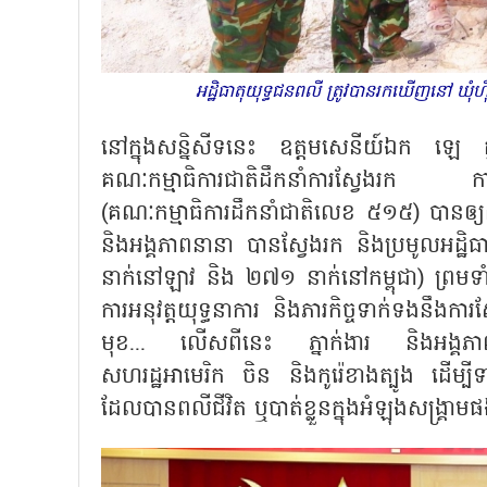
អដ្ឋិធាតុ​យុទ្ធជន​ពលី ​ត្រូវ​បាន​រក​ឃើញ​នៅ​
នៅក្នុងសន្និសីទនេះ ឧត្តមសេនីយ៍ឯក ឡេ 
គណៈកម្មាធិការជាតិដឹកនាំការស្វែងរក កា
(គណៈកម្មាធិការដឹកនាំជាតិលេខ ៥១៥) បានឲ្យដឹ
និងអង្គភាពនានា បានស្វែងរក និងប្រមូលអដ្ឋ
នាក់នៅឡាវ និង ២៧១ នាក់នៅកម្ពុជា) ព្រមទាំង
ការអនុវត្តយុទ្ធនាការ និងភារកិច្ចទាក់ទងនឹងក
មុខ... លើសពីនេះ ភ្នាក់ងារ និងអង្គភាពន
សហរដ្ឋអាមេរិក ចិន និងកូរ៉េខាងត្បូង ដើម្
ដែលបានពលីជីវិត ឬបាត់ខ្លួនក្នុងអំឡុងសង្គ្រា