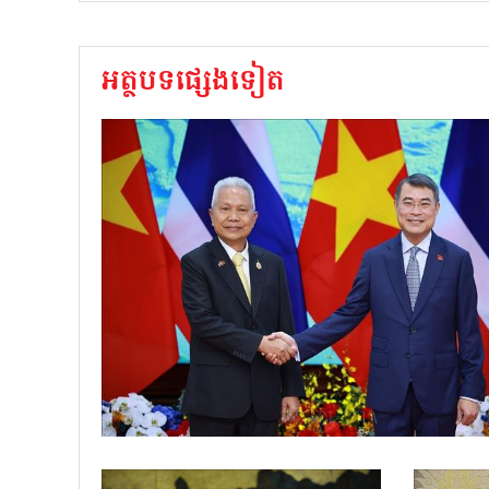
អត្ថបទផ្សេងទៀត