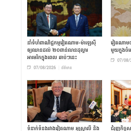
នាំទំហំពាណិជ្ជកម្មវៀតណាម-ម៉ាឡេស៊ី
វៀតណាមចា
ឲ្យឈានដល់ ២០ពាន់លានដុល្លារ
មួយក្នុង
អាមេរិកក្នុងពេល ឆាប់ៗនេះ
07/08/
07/08/2026
ព័ត៌មាន
ទំនាក់ទំនងរវាងវៀតណាម អូស្ត្រាលី និង
ជំរុញកិច្ច