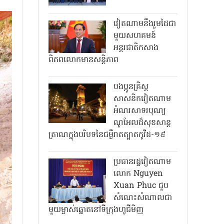
វៀតណាមនឹងរួមដៃជា
មួយសហគមន៍
អន្តរជាតិកសាង
ពិភពលោកមានសន្តិភាព
បងប្អូនគ្រិស្ត
សាសនិកវៀតណាម
អំណរសាទរបុណ្យ
ណូអែលដ៏សុខសាន្ត
ត្រាណក្នុងបរិបទនៃជម្ងឺរាតត្បាតកូវីដ-១៩
ប្រធានរដ្ឋវៀតណាម
លោក Nguyen
Xuan Phuc ជួប
សំណេះសំណាលជា
មួយម្ចាស់ឆ្នោតនៅទីក្រុងហូជីមិញ