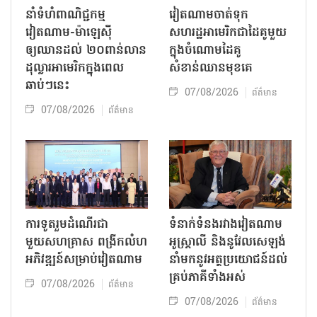
នាំទំហំពាណិជ្ជកម្ម
វៀតណាមចាត់ទុក
វៀតណាម-ម៉ាឡេស៊ី
សហរដ្ឋអាមេរិកជាដៃគូមួយ
ឲ្យឈានដល់ ២០ពាន់លាន
ក្នុងចំណោមដៃគូ
ដុល្លារអាមេរិកក្នុងពេល
សំខាន់ឈានមុខគេ
ឆាប់ៗនេះ
07/08/2026
ព័ត៌មាន
07/08/2026
ព័ត៌មាន
ការទូតរួមដំណើរជា
ទំនាក់ទំនងរវាងវៀតណាម
មួយសហគ្រាស ពង្រីកលំហ
អូស្ត្រាលី និងនូវែលសេឡង់
អភិវឌ្ឍន៍សម្រាប់វៀតណាម
នាំមកនូវអត្ថប្រយោជន៍ដល់
គ្រប់ភាគីទាំងអស់
07/08/2026
ព័ត៌មាន
07/08/2026
ព័ត៌មាន