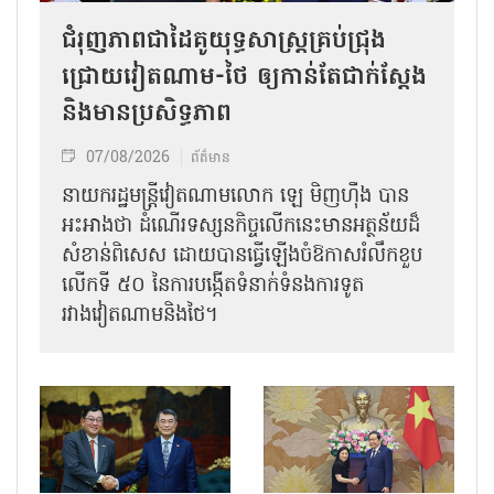
ជំរុញភាពជាដៃគូយុទ្ធសាស្ត្រគ្រប់ជ្រុង
ជ្រោយវៀតណាម-ថៃ ឲ្យកាន់តែជាក់ស្ដែង
និងមានប្រសិទ្ធភាព
07/08/2026
ព័ត៌មាន
នាយករដ្ឋមន្ត្រីវៀតណាមលោក ឡេ មិញហ៊ឹង បាន
អះអាងថា ដំណើរទស្សនកិច្ចលើកនេះមានអត្ថន័យដ៏
សំខាន់ពិសេស ដោយបានធ្វើឡើងចំឱកាសរំលឹកខួប
លើកទី ៥០ នៃការបង្កើតទំនាក់ទំនងការទូត
រវាងវៀតណាមនិងថៃ។