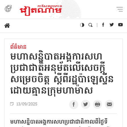
ព័ត៌មាន
មហាសន្និបាតអង្គការសហ
ប្រជាជាតិអនុម័តលើសេចក្តី​
សម្រេច​ចិត្ត​ ស្តីពីរដ្ឋប៉ាឡេស្ទីន
ដោយគ្មានក្រុមហាម៉ាស
13/09/2025
មហាសន្និបាតអង្គការសហប្រជាជាតិកាលពីថ្ងៃទី