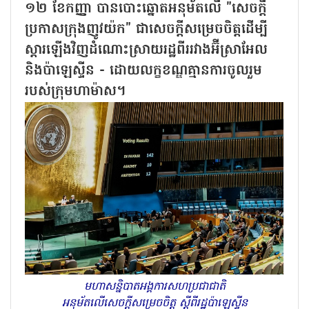
១២ ខែកញ្ញា បានបោះឆ្នោតអនុម័តលើ "សេចក្តី
ប្រកាសក្រុងញូវយ៉ក" ជាសេចក្តីសម្រេចចិត្តដើម្បី
ស្ដារឡើងវិញដំណោះស្រាយរដ្ឋពីររវាងអ៊ីស្រាអែល
និងប៉ាឡេស្ទីន - ដោយលក្ខខណ្ឌគ្មានការចូលរួម
របស់ក្រុមហាម៉ាស។
មហាសន្និបាតអង្គការសហប្រជាជាតិ
អនុម័តលើសេចក្តីសម្រេចចិត្ត ស្តីពីរដ្ឋប៉ាឡេស្ទីន