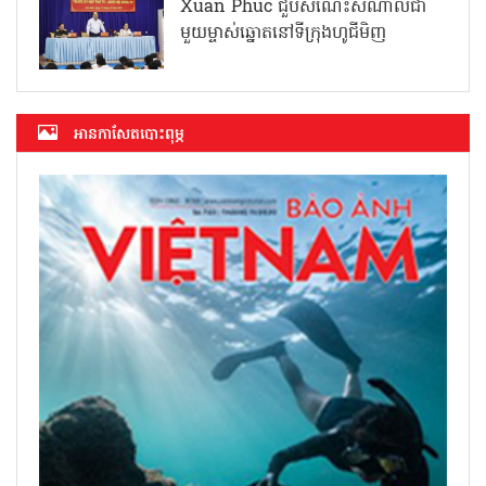
Xuan Phuc ជួបសំណេះសំណាលជា
មួយម្ចាស់ឆ្នោតនៅទីក្រុងហូជីមិញ
អាន​កាសែត​បោះពុម្ភ