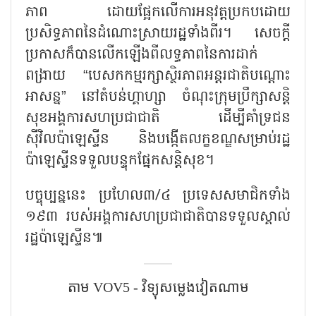
ភាព ដោយផ្អែកលើការអនុវត្តប្រកបដោយ
ប្រសិទ្ធភាពនៃដំណោះស្រាយរដ្ឋទាំងពីរ។ សេចក្តី
ប្រកាសក៏បានលើកឡើងពីលទ្ធភាពនៃការដាក់
ពង្រាយ “បេសកកម្មរក្សាស្ថិរភាពអន្តរជាតិបណ្តោះ
អាសន្ន” នៅតំបន់ហ្គាហ្សា ចំណុះក្រុមប្រឹក្សាសន្តិ
សុខអង្គការសហប្រជាជាតិ ដើម្បីគាំទ្រជន
ស៊ីវិលប៉ាឡេស្ទីន និងបង្កើតលក្ខខណ្ឌសម្រាប់រដ្ឋ
ប៉ាឡេស្ទីនទទួលបន្ទុកផ្នែកសន្តិសុខ។
បច្ចុប្បន្ននេះ ប្រហែល៣/៤ ប្រទេសសមាជិកទាំង
១៩៣ របស់អង្គការសហប្រជាជាតិបានទទួលស្គាល់
រដ្ឋប៉ាឡេស្ទីន៕
តាម​ VOV5 - វិទ្យុសម្លេងវៀតណាម