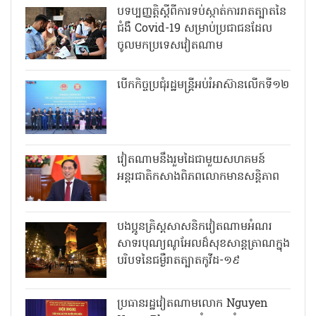
បទប្បញ្ញត្តិស្តីពីការទប់ស្កាត់ការរាតត្បាតនៃ
ជំងឺ Covid-19 សម្រាប់ប្រជាជនដែល
ចូលមកប្រទេសវៀតណាម
បើកកិច្ចប្រជុំរដ្ឋមន្ត្រីអប់រំអាស៊ានលើកទី១២
វៀតណាមនឹងរួមដៃជាមួយសហគមន៍
អន្តរជាតិកសាងពិភពលោកមានសន្តិភាព
បងប្អូនគ្រិស្តសាសនិកវៀតណាមអំណរ
សាទរបុណ្យណូអែលដ៏សុខសាន្តត្រាណក្នុង
បរិបទនៃជម្ងឺរាតត្បាតកូវីដ-១៩
ប្រធានរដ្ឋវៀតណាមលោក Nguyen