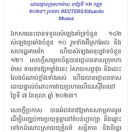
ដោយគ្មានក្រុមហាម៉ាស នាថ្ងៃទី ១២ កញ្ញា
២០២៥។ រូបថត៖ REUTERS/Eduardo
Munoz
ឯកសារនេះបានទទួលសំឡេងគាំទ្រចំនួន ១៤២
សំឡេងប្រឆាំងចំនួន ១០ រួមទាំងអ៊ីស្រាអែល និង
សហរដ្ឋអាមេរិក ហើយសំឡេងអនុប្បវាទចំនួន
១២។ សេចក្តីសម្រេចចិត្តបានថ្កោលទោសក្រុមហា
ម៉ាស ទាមទារឱ្យកម្លាំងនេះ រំសាយសព្វាវុធ និងដោះ
លែងចំណាប់ខ្មាំងទាំងអស់ ហើយបានថ្កោលទោស
ដោយផ្ទាល់ចំពោះការវាយប្រហារលើជនស៊ីវិលនៅ
ថ្ងៃទី ៧ ខែតុលា ឆ្នាំ ២០២៣។
សេចក្តីប្រកាស បានអំពាវនាវឱ្យមានសកម្មភាពរួម
ដើម្បីបញ្ឈប់ការប្រយុទ្ធគ្នានៅតំបន់ហ្គាហ្សា និងឆ្ពោះ
ទៅរកដំណោះស្រាយយុត្តិធម៌ សន្តិភាព និងនិរន្តរ