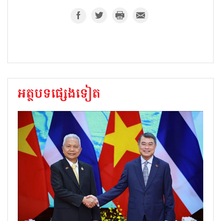
អត្ថបទផ្សេងទៀត