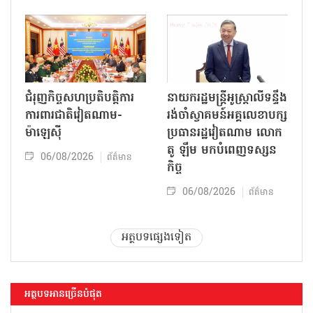
ជំរុញកិច្ចសហប្រតិបត្តិការ
នាយករដ្ឋមន្ត្រីអូស្ត្រាលីទន្ទឹង
ការពារជាតិវៀតណាម-
រង់ចាំស្វាគមន៍អគ្គលេខាបក្ស
ម៉ាឡេស៊ី
ប្រធានរដ្ឋវៀតណាម លោក
តូ ឡឹម មកបំពេញទស្សន
06/08/2026
ព័ត៌មាន
កិច្ច
06/08/2026
ព័ត៌មាន
អត្ថបទផ្សេងទៀត
អត្ថបទអានច្រើនបំផុត