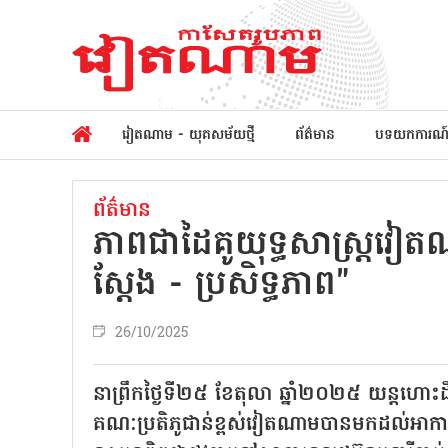
វៀតណាម - យុគសម័យថ្មី
ព័ត៌មាន
បទយកការណ
ព័ត៌មាន
ភាពជាដៃគូយុទ្ធសាស្ត្រវៀតណា
ស្តែង - ប្រសិទ្ធភាព"
26/10/2025
នាព្រឹកថ្ងៃទី២៥ ខែតុលា ឆ្នាំ២០២៥ យន្តហោ
គណៈប្រតិភូជាន់ខ្ពស់វៀតណាមបានមកដល់អាកា