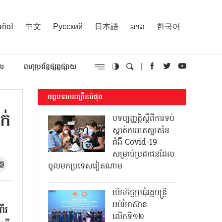
añol
中文
Русский
日本語
ລາວ
한국어
គល
ពហុប្រព័ន្ធផ្សព្វផ្សាយ
អត្ថបទអានច្រើនបំផុត
ក់
បទប្បញ្ញត្តិស្តីពីការទប់
ស្កាត់ការរាតត្បាតនៃ
ជំងឺ Covid-19
សម្រាប់ប្រជាជនដែល
ចូលមកប្រទេសវៀតណាម
បើកកិច្ចប្រជុំរដ្ឋមន្ត្រី
អប់រំអាស៊ាន
ើរ
លើកទី១២