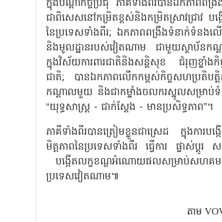
ក្នុងបណ្តាកិច្ចប្រជុំ ភាគីទាំងពីរបានឯកភាពពង្
ជាពិសេសនៅកម្រិតខ្ពស់និងកម្រិតស្រាវជ្រាវ បង្ក
នៃប្រទេសទាំងពីរ; ឯកភាពពង្រឹងទំនាក់ទំនងលើគ
និងមូលដ្ឋានរបស់វៀតណាម ជាមួយស្ថាប័នកណ្តាលន
ក្នុងវិស័យការពារជាតិនិងសន្តិសុខ ជំរុញខ្លាំងក
ជាតិ; បានឯកភាពលើកកម្ពស់កិច្ចសហប្រតិបត្ត
កណ្តាលមួយ និងជាកម្លាំងចលករស្នូលសម្រាប់ទំនា
“យុទ្ធសាស្ត្រ - ជាក់ស្តែង - មានប្រសិទ្ធភាព”។
ភាគីទាំងពីរបានត្រៀមខ្លួនជាស្រេដ ក្នុងក
មិត្តភាពនៃប្រទេសទាំងពីរ ធ្វើការ ផ្លាស់ប្តូ
បង្កើតលក្ខខណ្ឌអំណោយផលសម្រាប់សហគមន៍ជនវ
ប្រទេសវៀតណាម៕
តាម VOV