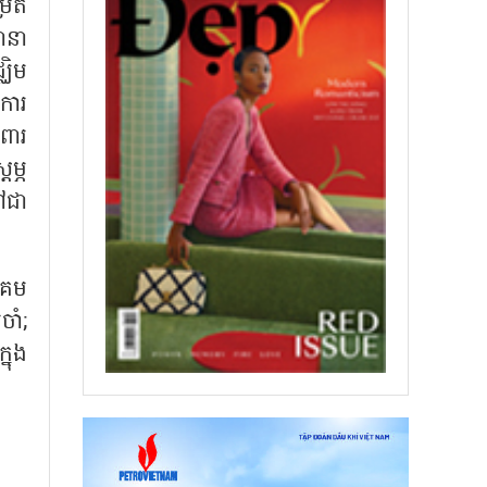
្រិត
នានា
ឈិម
ការ
រពារ
ម្ភ
ទៅជា
ាគម
ចាំ;
នុង