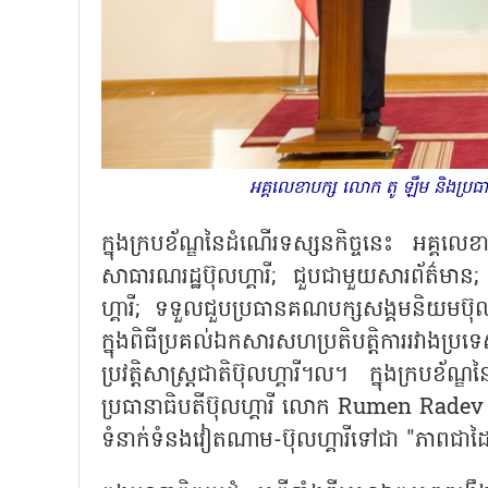
អគ្គលេខាបក្ស លោក តូ ឡឹម និងប្រធាន
ក្នុងក្របខ័ណ្ឌនៃដំណើរទស្សនកិច្ចនេះ អគ្គ
សាធារណរដ្ឋប៊ុលហ្គារី; ជួបជាមួយសារព័ត៌មាន; 
ហ្គារី; ទទួលជួបប្រធានគណបក្សសង្គមនិយមប៊ុលហ្គ
ក្នុងពិធីប្រគល់ឯកសារសហប្រតិបត្តិការរវាងប្
ប្រវត្តិសាស្ត្រជាតិប៊ុលហ្គារី។ល។ ក្នុងក្
ប្រធានាធិបតីប៊ុលហ្គារី លោក Rumen Radev ប
ទំនាក់ទំនងវៀតណាម-ប៊ុលហ្គារីទៅជា "ភាពជាដៃគូ