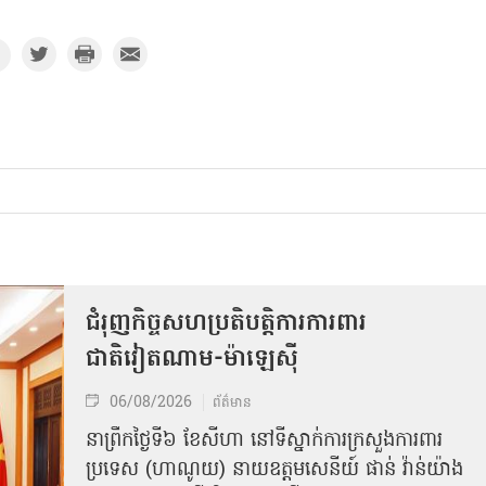
ជំរុញកិច្ចសហប្រតិបត្តិការការពារ
ជាតិវៀតណាម-ម៉ាឡេស៊ី
06/08/2026
ព័ត៌មាន
នា​ព្រឹកថ្ងៃទី៦ ខែសីហា នៅទីស្នាក់ការក្រសួងការពារ
ប្រទេស (ហាណូយ) នាយឧត្តមសេនីយ៍ ផាន់ វ៉ាន់យ៉ាង