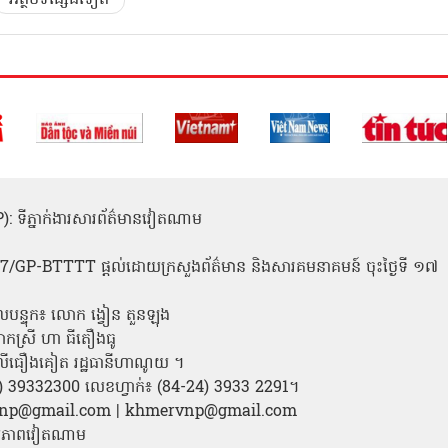
(ICP): ទីភ្នាក់ងារសារព័ត៌មានវៀតណាម
1
 137/GP-BTTTT ផ្តល់ដោយក្រសួងព័ត៌មាន និងសារគមនាគមន៍ ចុះថ្ងៃទី ១៧
លបន្ទុក៖ លោក ង្វៀន តួនឡុង
ោកស្រី ហា ធីតឿងធូ
ី លីធឿងគៀត រដ្ឋធានីហាណូយ ។
24) 39332300 លេខហ្វាក់៖ (84-24) 3933 2291។
amvnp@gmail.com | khmervnp@gmail.com
តរូបភាពវៀតណាម