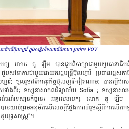
ាធិបតីប៊ុលហ្គារី ក្នុងសន្និសីទសារព័ត៌មាន។ រូបថត៖ VOV
លេខាបក្ស លោក តូ ឡឹម បានជួបពិភាក្សាជាមួយប្រធានាធិបត
ជួបសវនាការជាមួយនាយករដ្ឋមន្ត្រីប៊ុលហ្គារី ប្រធានរដ្ឋសភា
ារី; ចូលរួមវេទិកាធុរកិច្ចប៊ុលហ្គារី-វៀតណាម; បានធ្វើជាសា
រទេសទាំងពីរ; ទស្សនាសាកលវិទ្យាល័យ Sofia ; ទស្សនាសារមន្
របខ័ណ្ឌនៃដំណើរទស្សនកិច្ចនេះ អគ្គលេខាបក្ស លោក តូ ឡឹម 
ានយល់ព្រមអនុម័តលើសេចក្តីថ្លែងការណ៍រួមស្តីពីការលើកកម្
យុទ្ធសាស្ត្រ"។