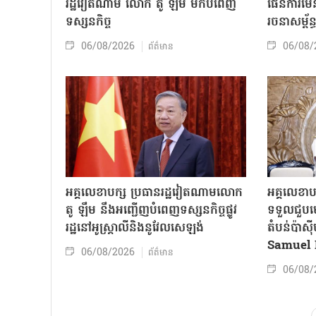
រដ្ឋវៀតណាម លោក តូ ឡឹម មកបំពេញ
ផែនការមេន
ទស្សនកិច្ច
រចនាសម្ព័ន្
06/08/2026
06/08/
ព័ត៌មាន
អគ្គលេខាបក្ស ប្រធានរដ្ឋវៀតណាមលោក
អគ្គលេខាប
តូ ឡឹម នឹងអញ្ជើញបំពេញទស្សនកិច្ចផ្លូវ
ទទួលជួបមេ
រដ្ឋនៅអូស្ត្រាលីនិងនូវែលសេឡង់
តំបន់ប៉ាស
Samuel 
06/08/2026
ព័ត៌មាន
06/08/