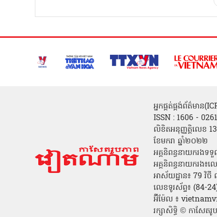
អ្នកផ្គត់ផ្គង់ព័ត៌មាន
ISSN : 1606 - 026
លិខិតអនុញ្ញត្តិលេខ
ខែមករា ឆ្នាំ២០២២
អគ្គនិពន្ធនាយករងទទួ
អគ្គនិពន្ធនាយករង៖ល
អាស័យដ្ឋាន៖ 79 វិថ
លេខទូរស័ព្ទ៖ (84-
អ៊ីម៉ែល ៖ vietn
រក្សាសិទ្ធិ © កាសែ