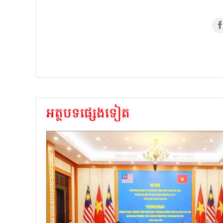
អត្ថបទផ្សេងទៀត