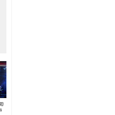
ិញ
ិត