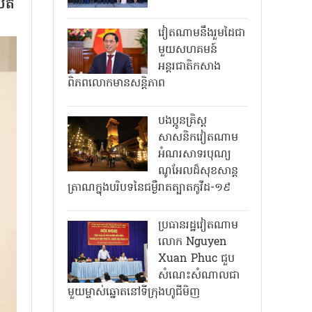
បតី
វៀតណាមនឹងរួមដៃជា
មួយសហគមន៍
អន្តរជាតិកសាង
ពិភពលោកមានសន្តិភាព
បងប្អូនគ្រិស្ត
សាសនិកវៀតណាម
អំណរសាទរបុណ្យ
ណូអែលដ៏សុខសាន្ត
ត្រាណក្នុងបរិបទនៃជម្ងឺរាតត្បាតកូវីដ-១៩
ប្រធានរដ្ឋវៀតណាម
លោក Nguyen
Xuan Phuc ជួប
សំណេះសំណាលជា
មួយម្ចាស់ឆ្នោតនៅទីក្រុងហូជីមិញ