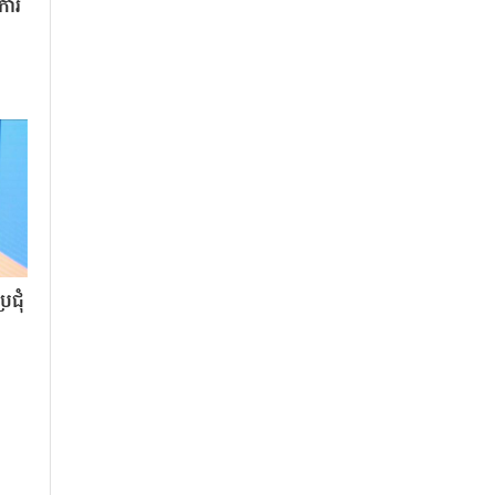
«ការ
ជុំ