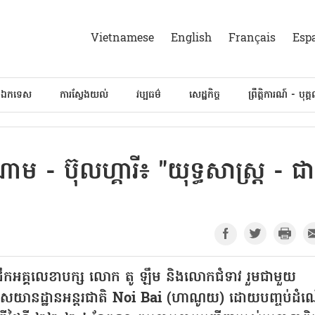
Vietnamese
English
Français
Esp
៍ឯកទេស
ការស្វែងយល់
វប្បធម៌
សេដ្ឋកិច្ច
ព្រឹត្តិការណ៍ - បុគ្
ម - ប៊ុលហ្គារី៖ "យុទ្ធសាស្ត្រ - ជា
ះដឹកអគ្គលេខាបក្ស លោក តូ ឡឹម និងលោកជំទាវ រួមជាមួយ
សយានដ្ឋានអន្តរជាតិ Noi Bai (ហាណូយ) ដោយបញ្ចប់ដំណ