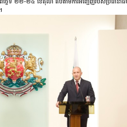
ចាប់ពីថ្ងៃទី ២២-២៤ ខែតុលា តបតាមការអញ្ជើញរបស់ប្រធានាធិ
។