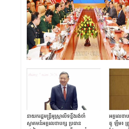
នាយករដ្ឋមន្ត្រីអូស្ត្រាលីទន្ទឹងរង់ចាំ
អគ្គលេខា
ស្វាគមន៍អគ្គលេខាបក្ស ប្រធាន
តូ ឡឹម៖ ត្រូវ