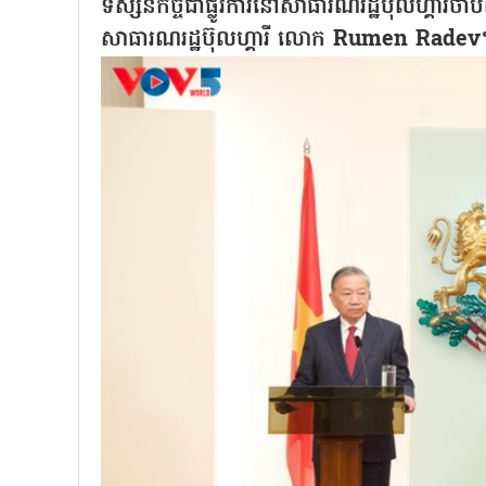
ទស្សនកិច្ចជាផ្លូវការនៅសាធារណរដ្ឋប៊ុលហ្គារី
សាធារណរដ្ឋប៊ុលហ្គារី លោក Rumen Radev