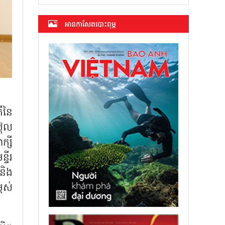
អាន​កាសែត​បោះពុម្ភ
ីនៃ
ប៊ុល
ក្សី
ទីរ
និង
ពស់