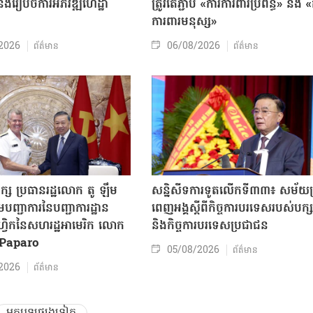
ិងរៀបចំការអភិវឌ្ឍហេដ្ឋា
ត្រូវតែភ្ជាប់ «ការការពារប្រព័ន្ធ» និង 
ធ
ការពារមនុស្ស»
2026
06/08/2026
ព័ត៌មាន
ព័ត៌មាន
ក្ស ប្រធានរដ្ឋលោក តូ ឡឹម
សន្និសីទការទូតលើកទី៣៣៖ សម័យប្រ
បញ្ជាការនៃបញ្ជាការដ្ឋាន
ពេញអង្គស្តីពីកិច្ច​ការបរទេសរបស់​បក្ស
៊ីហ្វិកនៃសហរដ្ឋអាមេរិក លោក
និងកិច្ច​ការបរទេសប្រជាជន
Paparo
05/08/2026
ព័ត៌មាន
2026
ព័ត៌មាន
អត្ថបទផ្សេងទៀត