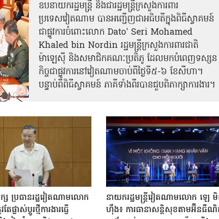
ឧបនាយករដ្ឋមន្ត្រី និងជារដ្ឋមន្ត្រីក្រសួងការពារ
ប្រទេសវៀតណាម បានអញ្ជើញជាអធិបតីក្នុងពិធីស្វាគមន៍
ជាផ្លូវការ​ចំពោះលោក Dato' Seri Mohamed
Khaled bin Nordin រដ្ឋមន្ត្រីក្រសួងការពារជាតិ
ម៉ាឡេស៊ី និងសមាជិកគណៈប្រតិភូ ដែលមកបំពេញទស្សន
កិច្ចជាផ្លូវការនៅវៀតណាមចាប់ពីថ្ងៃទី៥-៦ ខែសីហា។
បន្ទាប់ពីពិធីស្វាគមន៍ ភាគីទាំងពីរបានជួបពិភាក្សាការងារ​។
បក្ស ប្រធានរដ្ឋវៀតណាមលោក
នាយករដ្ឋមន្ត្រីវៀតណាមលោក ឡេ ម
តែផ្លាស់ប្ដូរថ្មីការងារធ្វើ
ហ៊ឹង៖ ការធានាសន្តិសុខតាមអ៊ីនធឺណ