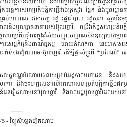
រឹងការសន្ទនានយោបាយ និងការផ្លាស់ប្តូរគណៈប្រតិភូនៅគ្រប់កម
ើតយន្តការសហប្រតិបត្តិការថ្មីរវាងក្រសួង ផ្នែក និងមូលដ្ឋាន
្រប់កាណាល រវាងបក្ស រដ្ឋ រដ្ឋាភិបាល រដ្ឋសភា ស្ថាប័នមជ្
ិងមូលដ្ឋាននានារបស់ប៊ុលហ្គារី; ពង្រឹងកិច្ចសហប្រតិបត្តិ
ិច្ចសហប្រតិបត្តិការក្នុងវិស័យបណ្តុះបណ្តាលនិងឧស្សាហកម្មកា
ិការសេដ្ឋកិច្ចនិងពាណិជ្ជកម្ម ដោយកំណត់ថា នេះជាសសរស្ត
ក់ទំនងវៀតណាម-ប៊ុលហ្គារី ដើម្បីផ្លាស់ប្តូរពី “ប្រពៃណី” 
ារបង្កើតលក្ខខណ្ឌអំណោយផលសម្រាប់អង្គភាពមហាជន និងសម
រ សហការ និងចុះហត្ថលេខាលើឯកសារសហប្រតិបត្តិការថ្មីៗជាប្រ
ៀតណាមនៅប៊ុលហ្គារី និងពលរដ្ឋប៊ុលហ្គារីដែលរស់នៅក្
5 - វិទ្យុសំឡេង​វៀតណាម