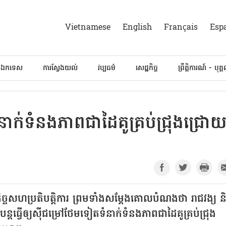
Vietnamese
English
Français
Esp
៍ឯកទេស
ការស្វែងយល់
វប្បធម៌
សេដ្ឋកិច្ច
ព្រឹត្តិការណ៍ - បុគ្
នាក់ទំនងភាពជាដៃគូគ្រប់ជ្រុងជ្រោ
កិច្ចសហប្រតិបត្តិការ ព្រមទាំងសម្ដែងគោលបំណងថា រាជវង្យ ន
របន្តធ្វើឲ្យស៊ីជម្រៅថែមទៀតទំនាក់ទំនងភាពជាដៃគូគ្រប់ជ្រុង