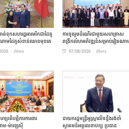
ត់ទុកសហរដ្ឋអាមេរិកជាដៃគូ
ការទូតរួមដំណើរជាមួយសហគ្រាស
ចំណោមដៃគូសំខាន់ឈានមុខគេ
ពង្រីកលំហអភិវឌ្ឍន៍សម្រាប់វៀតណា
2026
07/08/2026
ព័ត៌មាន
ព័ត៌មាន
សហប្រតិបត្តិការការពារ
នាយករដ្ឋមន្ត្រីអូស្ត្រាលីទន្ទឹងរង់ចាំ
ាម-ម៉ាឡេស៊ី
ស្វាគមន៍អគ្គលេខាបក្ស ប្រធាន