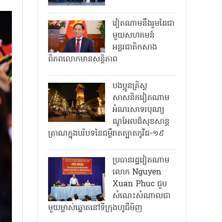
វៀតណាមនឹងរួមដៃជា
មួយសហគមន៍
អន្តរជាតិកសាង
ពិភពលោកមានសន្តិភាព
បងប្អូនគ្រិស្ត
សាសនិកវៀតណាម
អំណរសាទរបុណ្យ
ណូអែលដ៏សុខសាន្ត
ត្រាណក្នុងបរិបទនៃជម្ងឺរាតត្បាតកូវីដ-១៩
ប្រធានរដ្ឋវៀតណាម
លោក Nguyen
Xuan Phuc ជួប
សំណេះសំណាលជា
មួយម្ចាស់ឆ្នោតនៅទីក្រុងហូជីមិញ