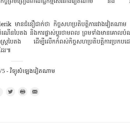
ពីកិច្ចព្រមព្រៀងពាណិជ្ជកម្មសេរីរវាងវៀតណាម និង
erik មានជំនឿជាក់ថា កិច្ចសហប្រតិបត្តិការរវាងវៀតណាម 
កំណើនបៃតង និងការផ្លាស់ប្តូរថាមពល ព្រមទាំងមានគោលប
ធសាស្ត្របៃតង ដើម្បីលើកកំពស់កិច្ចសហប្រតិបត្តិការប្រកប
ងដែរ៕
5 - វិទ្យុសំឡេងវៀតណាម