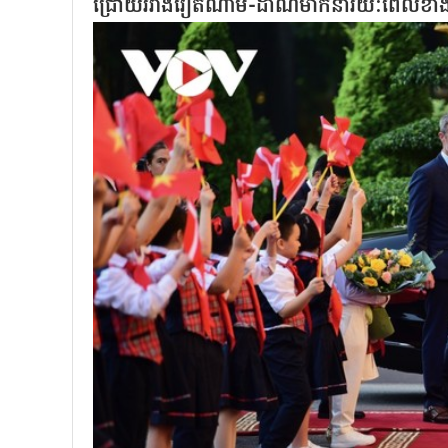
ជ្រោយរវាងវៀតណាម-ដាណឺម៉ាកនារយៈពេលខា