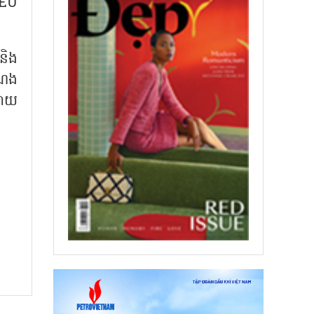
 EU
និង
ំណង
ដោយ