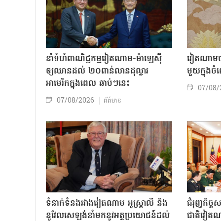
នាំទំហំពាណិជ្ជកម្មវៀតណាម-ម៉ាឡេស៊ី
វៀតណាមចា
ឲ្យឈានដល់ ២០ពាន់លានដុល្លារ
មួយក្នុង
អាមេរិកក្នុងពេល ឆាប់ៗនេះ
07/08/
07/08/2026
ព័ត៌មាន
ទំនាក់ទំនងរវាងវៀតណាម អូស្ត្រាលី និង
ជំរុញកិច្ច
នូវែលសេឡង់នាំមកនូវអត្ថប្រយោជន៍ដល់
ជាតិវៀតណ