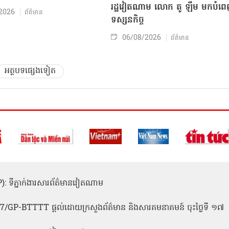
រដ្ឋវៀតណាម លោក តូ ឡឹម មកបំព
2026
ព័ត៌មាន
ទស្សនកិច្ច
06/08/2026
ព័ត៌មាន
អត្ថបទផ្សេងទៀត
(ICP): ទីភ្នាក់ងារសារព័ត៌មានវៀតណាម
1
 137/GP-BTTTT ផ្តល់ដោយក្រសួងព័ត៌មាន និងសារគមនាគមន៍ ចុះថ្ងៃទី ១៧