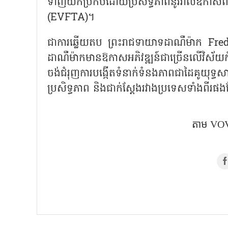
ទាញយកប្រកបដោយប្រសិទ្ធភាពនូវរាល់ឱកាស
(EVFTA)។
ជាការឆ្លើយតប ព្រះរាជទាយាទដាណឺម៉ាក
Fred
ដាណឺម៉ាកមានឱកាសអភិវឌ្ឍន៍ជាច្រើនលើវិស័យ
ចង់ជំរុញការបង្កើតទំនាក់ទំនងភាពជាដៃគូយុទ្
ប្រសិទ្ធភាព និងជាក់ស្តែងរវាងប្រទេសទាំងពីរផ
តាម VOV