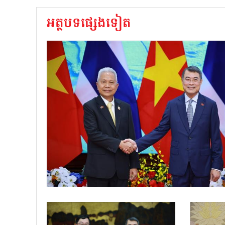
អត្ថបទផ្សេងទៀត