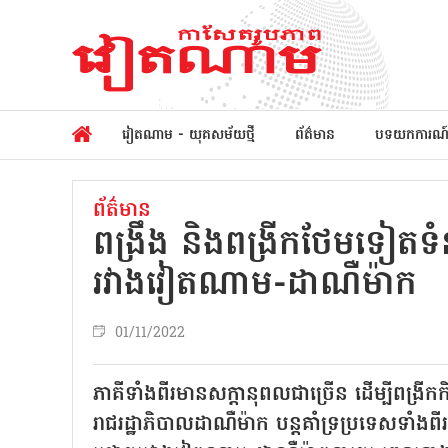
វៀតណាម - យុគសម័យថ្មី
ព័ត៌មាន
បទយកការណ
ព័ត៌មាន
ពង្រឹង និងពង្រីកថែមទៀតទំ
រវាងវៀតណាម-ដាណឺម៉ាក
01/11/2022
ភាគីទាំងពីរមានសក្តានុពលជាច្រើន ដើម្បីពង្រីក
រាជរដ្ឋាភិបាលដាណឺម៉ាក បន្តគាំទ្រប្រទេសទាំងពី