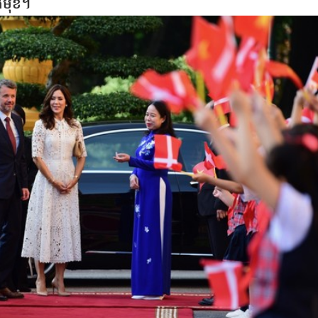
ងមុខ។