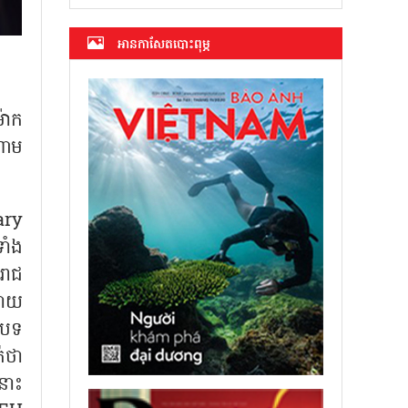
អាន​កាសែត​បោះពុម្ភ
៉ាក
ណាម
Mary
ាំង
រាជ
្រោយ
ីបទ
ក់ថា
នោះ