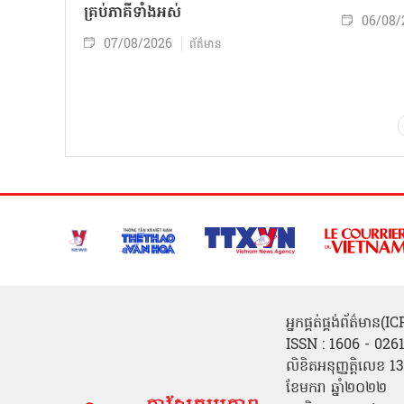
គ្រប់ភាគីទាំងអស់
06/08/
07/08/2026
ព័ត៌មាន
អ្នកផ្គត់ផ្គង់ព័ត៌មាន
ISSN : 1606 - 026
លិខិតអនុញ្ញត្តិលេខ
ខែមករា ឆ្នាំ២០២២