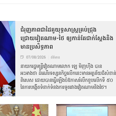
ជំរុញភាពជាដៃគូយុទ្ធសាស្ត្រគ្រប់ជ្រុង
ជ្រោយវៀតណាម-ថៃ ឲ្យកាន់តែជាក់ស្ដែងនិង
មានប្រសិទ្ធភាព
07/08/2026
ព័ត៌មាន
នាយករដ្ឋមន្ត្រីវៀតណាមលោក ឡេ មិញហ៊ឹង បាន
អះអាងថា ដំណើរទស្សនកិច្ចលើកនេះមានអត្ថន័យដ៏សំខាន
ពិសេស ដោយបានធ្វើឡើងចំឱកាសរំលឹកខួបលើកទី ៥០
នៃការបង្កើតទំនាក់ទំនងការទូតរវាងវៀតណាមនិងថៃ។