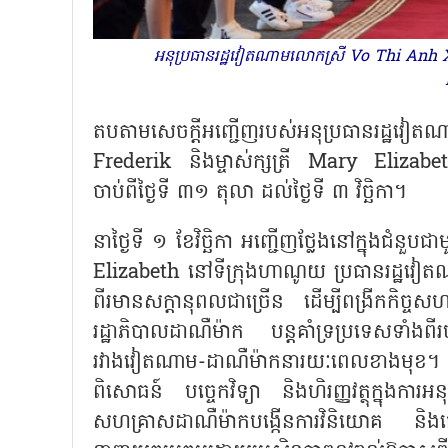
អនុប្រធានរដ្ឋវៀតណាមលោកស្រី Vo Thi Anh Xua
តបតាមសេចក្ដីអញ្ជើញរបស់អនុប្រធានរដ្ឋវៀ
Frederik និងម្ចាស់ក្សត្រី Mary Elizab
ចាប់ពីថ្ងៃទី ៣១ តុលា ដល់ថ្ងៃទី ៣ វិច្ឆិកា។
នាថ្ងៃទី ១ ខែវិច្ឆិកា អញ្ជើញថ្លែងនៅក្នុងជំន
Elizabeth នៅទីក្រុងហាណូយ ប្រធានរដ្ឋវៀ
ពីរមានសក្តានុពលជាច្រើន ដើម្បីពង្រីកកិច្ច
រដ្ឋាភិបាលដាណឺម៉ាក បន្តគាំទ្រប្រទេសទាំងពីរប
រវាងវៀតណាម-ដាណឺម៉ាកនារយៈពេលខាងមុខ។ ប្រ
ពិសោធន៍ បច្ចេកវិទ្យា និងហិរញ្ញវត្ថុក្នុងការ
សហគ្រាសដាណឺម៉ាកបង្កើនការវិនិយោគ និ