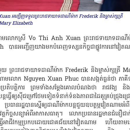
n អញ្ជើញទទួលព្រះរាជទាយាទដាណឺម៉ាក Frederik និងម្ចាស់ក្សត្រី
Mary Elizabeth
តណាមលោកស្រី
Vo Thi Anh Xuan ព្រះរាជទាយាទដាណឺម
eth បានអញ្ជើញយាងមកបំពេញទស្សនកិច្ចជាផ្លូវការនៅវៀត
ួបជាមួយ ព្រះរាជទាយាទដាណឺម៉ាក
Frederik និងម្ចាស់ក្សត្រី 
តណាមលោក Nguyen Xuan Phuc បានសង្កត់ធ្ងន់ថា ភាគីទ
សហប្រតិបត្តិការ ព្រមទាំងសម្ដែងគោលបំណងថា រាជវង្យ និង
ន្តធ្វើឲ្យស៊ីជម្រៅថែមទៀតទំនាក់ទំនងភាពជាដៃគូគ្រប់ជ្រុងជ
ធានរដ្ឋបានស្នើឲ្យដាណឺម៉ាកបន្តជួយឧបត្ថម្ភវៀតណាមអំព
អនុវត្តកិច្ចសន្យាអំពីអាកាសធាតុ។ លោកប្រធានរដ្ឋមានជំនឿជា
ងធ្វើអាជីវកម្មប្រកបដោយជោគជ័យនៅវៀតណាម ហើយតាម