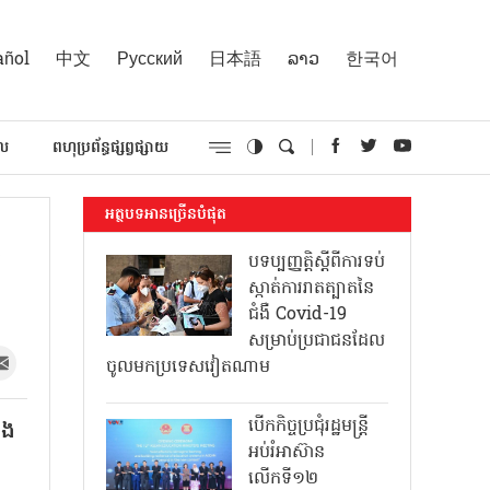
añol
中文
Русский
日本語
ລາວ
한국어
គល
ពហុប្រព័ន្ធផ្សព្វផ្សាយ
អត្ថបទអានច្រើនបំផុត
យ
បទប្បញ្ញត្តិស្តីពីការទប់
ស្កាត់ការរាតត្បាតនៃ
ជំងឺ Covid-19
សម្រាប់ប្រជាជនដែល
ចូលមកប្រទេសវៀតណាម
បើកកិច្ចប្រជុំរដ្ឋមន្ត្រី
ិង
អប់រំអាស៊ាន
លើកទី១២