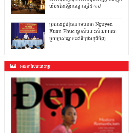
បរិបទនៃជម្ងឺរាតត្បាតកូវីដ-១៩
ប្រធានរដ្ឋវៀតណាមលោក Nguyen
Xuan Phuc ជួបសំណេះសំណាលជា
មួយម្ចាស់ឆ្នោតនៅទីក្រុងហូជីមិញ
អាន​កាសែត​បោះពុម្ភ