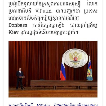
ប្រជុំបើកទូលាយនៃក្រសួងការបរទេសរុស្ស៊ី លោក
ប្រធានាធិបតី V.Putin បានបញ្ជាក់ថា ប្រទេស
លោកខាងលិចកំពុងធ្វើឱ្យស្ថានការណ៍នៅ
Donbass កាន់តែធ្ងន់ធ្ងរឡើង ដោយផ្គត់ផ្គង់ឲ្យ
Kiev នូវសព្វាវុធទំនើបៗបង្កគ្រោះថ្នាក់។
ប្រធានាធិបតីរុស្ស៊ី V.Putin ថ្លែងនៅក្នុងកិច្ចប្រជុំនៃក្រសួងការ