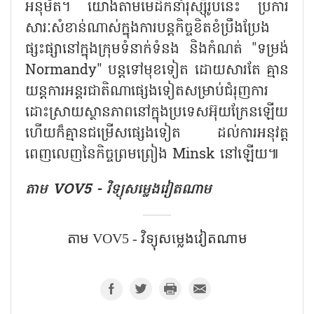
អនុម័ត។ យោងតាមមេដឹកនាំរុស្ស៊ីរូបនេះ ប្រការ
សារៈសំខាន់ណាស់ក្នុងការបន្តកិច្ចខិតខំប្រឹងប្រែង
ផ្សះផ្សានៅក្នុងក្រុមទំនាក់ទំនង និងកំណត់ "ទម្រង់
Normandy" បន្តទៅមុខទៀត ដោយសារតែ គ្មាន
យន្តការអន្តរជាតិណាផ្សេងទៀតសម្រាប់ជំរុញការ
ដោះស្រាយស្ថានភាពនៅក្នុងប្រទេសអ៊ុយក្រែនឡើយ
ហើយក៏គ្មានជម្រើសផ្សេងទៀត ដល់ការអនុវត្ត
ពេញលេញនៃកិច្ចព្រមព្រៀង Minsk នៅឡើយ៕
តាម VOV5 - វិទ្យុសម្លេងវៀតណាម
តាម VOV5 - វិទ្យុសម្លេងវៀតណាម