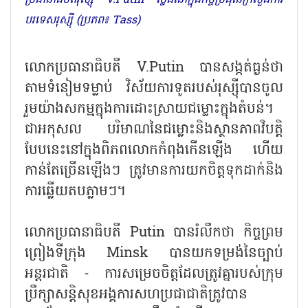
បរទេសរុស្ស៊ី (ប្រភព៖ Tass)
លោកប្រធានាធិបតី V.Putin បានសង្កត់ធ្ងន់ថា
តាមទំនៀមទម្លាប់ វិស័យការទូតរបស់រុស្ស៊ីបានចូល
រួមយ៉ាងសកម្មក្នុងការដោះស្រាយជម្លោះក្នុងតំបន់។
ជាអកុសល បរិមាណនៃជម្លោះនិងស្ថានភាពវិបត្តិ
បែបនេះនៅក្នុងពិភពលោកកំពុងកើនឡើង ហើយ
កាន់តែច្រើនឡើងៗ ត្រូវមានការយកចិត្តទុកដាក់និង
ការឆ្លើយតបភ្លាមៗ។
លោកប្រធានាធិបតី Putin បានរំលឹកថា កិច្ចព្រម
ព្រៀងទីក្រុង Minsk បានយកទម្រង់នៃច្បាប់
អន្តរជាតិ - ការសម្រេចចិត្តដែលត្រូវគ្នារបស់ក្រុម
ប្រឹក្សាសន្តិសុខអង្គការសហប្រជាជាតិត្រូវបាន