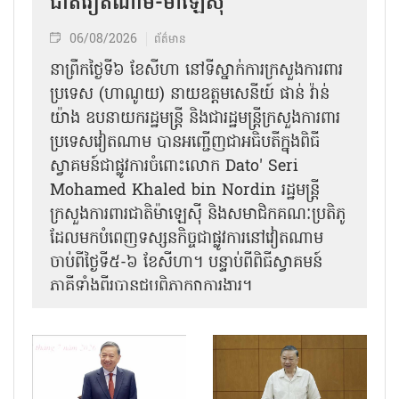
ជាតិវៀតណាម-ម៉ាឡេស៊ី
06/08/2026
ព័ត៌មាន
នា​ព្រឹកថ្ងៃទី៦ ខែសីហា នៅទីស្នាក់ការក្រសួងការពារ
ប្រទេស (ហាណូយ) នាយឧត្តមសេនីយ៍ ផាន់ វ៉ាន់
យ៉ាង ឧបនាយករដ្ឋមន្ត្រី និងជារដ្ឋមន្ត្រីក្រសួងការពារ
ប្រទេសវៀតណាម បានអញ្ជើញជាអធិបតីក្នុងពិធី
ស្វាគមន៍ជាផ្លូវការ​ចំពោះលោក Dato' Seri
Mohamed Khaled bin Nordin រដ្ឋមន្ត្រី
ក្រសួងការពារជាតិម៉ាឡេស៊ី និងសមាជិកគណៈប្រតិភូ
ដែលមកបំពេញទស្សនកិច្ចជាផ្លូវការនៅវៀតណាម
ចាប់ពីថ្ងៃទី៥-៦ ខែសីហា។ បន្ទាប់ពីពិធីស្វាគមន៍
ភាគីទាំងពីរបានជួបពិភាក្សាការងារ​។