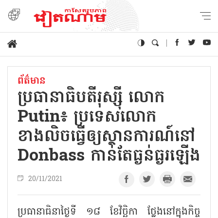
ព័ត៌មាន
ប្រធានាធិបតីរុស្ស៊ី លោក
Putin៖ ប្រទេសលោក
ខាងលិចធ្វើឲ្យស្ថានការណ៍នៅ
Donbass កាន់តែធ្ងន់ធ្ងរឡើង
20/11/2021
ប្រធានាធិនាថ្ងៃទី ១៨ ខែវិច្ឆិកា ថ្លែងនៅក្នុងកិច្ច