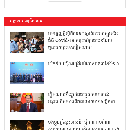
អត្ថបទអានច្រើនបំផុត
បទប្បញ្ញត្តិស្តីពីការទប់ស្កាត់ការរាតត្បាតនៃ
ជំងឺ Covid-19 សម្រាប់ប្រជាជនដែល
ចូលមកប្រទេសវៀតណាម
បើកកិច្ចប្រជុំរដ្ឋមន្ត្រីអប់រំអាស៊ានលើកទី១២
វៀតណាមនឹងរួមដៃជាមួយសហគមន៍
អន្តរជាតិកសាងពិភពលោកមានសន្តិភាព
បងប្អូនគ្រិស្តសាសនិកវៀតណាមអំណរ
សាទរបុណ្យណូអែលដ៏សុខសាន្តត្រាណក្នុង