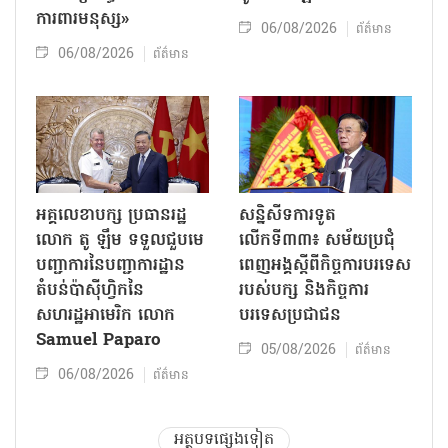
ការពារមនុស្ស»
06/08/2026
ព័ត៌មាន
06/08/2026
ព័ត៌មាន
អគ្គលេខាបក្ស ប្រធានរដ្ឋ
សន្និសីទការទូត
លោក តូ ឡឹម ទទួលជួបមេ
លើកទី៣៣៖ សម័យប្រជុំ
បញ្ជាការនៃបញ្ជាការដ្ឋាន
ពេញអង្គស្តីពីកិច្ច​ការបរទេស
តំបន់ប៉ាស៊ីហ្វិកនៃ
របស់​បក្ស និងកិច្ច​ការ
សហរដ្ឋអាមេរិក លោក
បរទេសប្រជាជន
Samuel Paparo
05/08/2026
ព័ត៌មាន
06/08/2026
ព័ត៌មាន
អត្ថបទផ្សេងទៀត