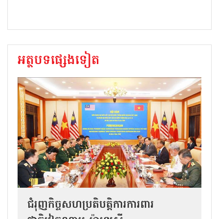
អត្ថបទផ្សេងទៀត
ជំរុញកិច្ចសហប្រតិបត្តិការការពារ