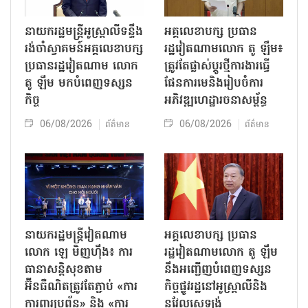
នាយករដ្ឋមន្ត្រីអូស្ត្រាលីទន្ទឹង
អគ្គលេខាបក្ស ប្រធាន
រង់ចាំស្វាគមន៍អគ្គលេខាបក្ស
រដ្ឋវៀតណាមលោក តូ ឡឹម៖
ប្រធានរដ្ឋវៀតណាម លោក
ត្រូវតែផ្លាស់ប្ដូរថ្មីការងារធ្វើ
តូ ឡឹម មកបំពេញទស្សន
ផែនការមេនិងរៀបចំការ
កិច្ច
អភិវឌ្ឍហេដ្ឋារចនាសម្ព័ន្ធ
06/08/2026
06/08/2026
ព័ត៌មាន
ព័ត៌មាន
នាយករដ្ឋមន្ត្រីវៀតណាម
អគ្គលេខាបក្ស ប្រធាន
លោក ឡេ មិញហ៊ឹង៖ ការ
រដ្ឋវៀតណាមលោក តូ ឡឹម
ធានាសន្តិសុខតាម
នឹងអញ្ជើញបំពេញទស្សន
អ៊ីនធឺណិតត្រូវតែភ្ជាប់ «ការ
កិច្ចផ្លូវរដ្ឋនៅអូស្ត្រាលីនិង
ការពារប្រព័ន្ធ» និង «ការ
នូវែលសេឡង់