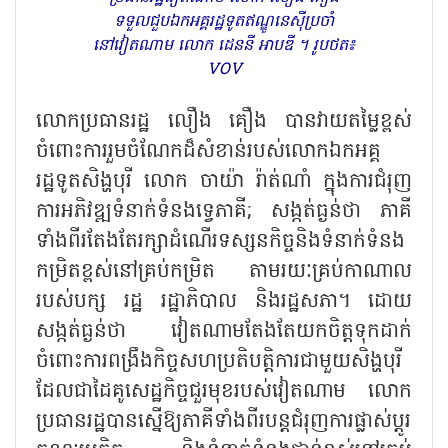
ទទួលជួបឯកអគ្គរដ្ឋទូតឥណ្ឌូនេស៊ីប្រចាំ
នៅវៀតណាម លោក ដេននី អាបឌី ។ រូបថត៖
VOV
លោកប្រធានរដ្ឋ លឿង គឿង បានវាយតម្លៃខ្ពស់
ចំពោះការរួមចំណែកដ៏សំខាន់របស់លោកឯកអគ្គ
រដ្ឋទូតសិង្ហបុរី លោក ចាយ៉ា រ៉ាត់ណាំ ក្នុងការជំរុញ
ការអភិវឌ្ឍទំនាក់ទំនងទ្វេភាគី
; សង្កត់ធ្ងន់ថា ភាគី
ទាំងពីរតែងតែរក្សាដំណើរទស្សនកិច្ចនិងទំនាក់ទំនង
កម្រិតខ្ពស់នៅគ្រប់កម្រិត តាមរយៈគ្រប់កាណាល
របស់បក្ស រដ្ឋ រដ្ឋាភិបាល និងរដ្ឋសភា។ ដោយ
សង្កត់ធ្ងន់ថា វៀតណាមតែងតែយកចិត្តទុកដាក់
ចំពោះការពង្រឹងកិច្ចសហប្រតិបត្តិការជាមួយសិង្ហបុរី
ដែលជាដៃគូសេដ្ឋកិច្ចជួរមុខរបស់វៀតណាម លោក
ប្រធានរដ្ឋបានស្នើឱ្យភាគីទាំងពីរបន្តជំរុញការផ្លាស់ប្តូរ