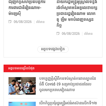
ជំរុញកិច្ចសហប្រតិបត្តិការ
នាយករដ្ឋមន្ត្រីអូស្ត្រាលីទន្ទឹង
ការពារជាតិវៀតណាម-
រង់ចាំស្វាគមន៍អគ្គលេខាបក្ស
ម៉ាឡេស៊ី
ប្រធានរដ្ឋវៀតណាម លោក
តូ ឡឹម មកបំពេញទស្សន
06/08/2026
ព័ត៌មាន
កិច្ច
06/08/2026
ព័ត៌មាន
អត្ថបទផ្សេងទៀត
អត្ថបទអានច្រើនបំផុត
បទប្បញ្ញត្តិស្តីពីការទប់ស្កាត់ការរាតត្បាតនៃ
ជំងឺ Covid-19 សម្រាប់ប្រជាជនដែល
ចូលមកប្រទេសវៀតណាម
បើកកិច្ចប្រជុំរដ្ឋមន្ត្រីអប់រំអាស៊ានលើកទី១២