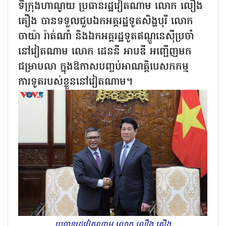
ទីក្រុងហាណូយ ប្រធានរដ្ឋវៀតណាម លោក លឿង
គឿង បានទទួលជួបឯកអគ្គរដ្ឋទូតសិង្ហបុរី លោក
ចាយ៉ា រ៉ាត់ណាំ និងឯកអគ្គរដ្ឋទូតឥណ្ឌូនេស៊ីប្រចាំ
នៅវៀតណាម លោក ដេននី អាបឌី អញ្ជើញមក
ជម្រាបលា ក្នុងឱកាសបញ្ចប់អាណត្តិបេសកកម្ម
ការទូតរបស់ខ្លួននៅវៀតណាម។
ប្រធានរដ្ឋវៀតណាម លោក លឿង គឿង