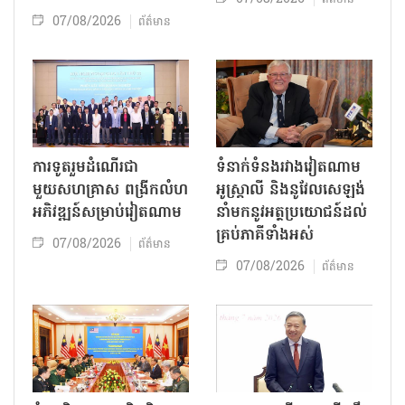
ព័ត៌មាន
07/08/2026
ព័ត៌មាន
ការទូតរួមដំណើរជា
ទំនាក់ទំនងរវាងវៀតណាម
មួយសហគ្រាស ពង្រីកលំហ
អូស្ត្រាលី និងនូវែលសេឡង់
អភិវឌ្ឍន៍សម្រាប់វៀតណាម
នាំមកនូវអត្ថប្រយោជន៍ដល់
គ្រប់ភាគីទាំងអស់
07/08/2026
ព័ត៌មាន
07/08/2026
ព័ត៌មាន