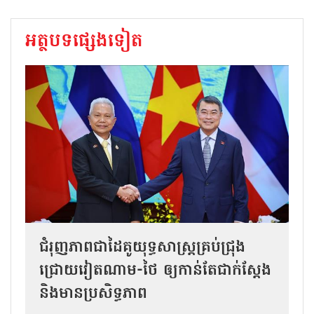
អត្ថបទផ្សេងទៀត
ជំរុញភាពជាដៃគូយុទ្ធសាស្ត្រគ្រប់ជ្រុង
ជ្រោយវៀតណាម-ថៃ ឲ្យកាន់តែជាក់ស្ដែង
និងមានប្រសិទ្ធភាព