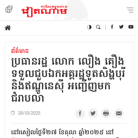
ព័ត៌មាន
ប្រធានរដ្ឋ លោក លឿង គឿង
ទទួលជួបឯកអគ្គរដ្ឋទូតសិង្ហបុរី
និងឥណ្ឌូនេស៊ី អញ្ជើញមក
ជំរាបលា
28/10/2025
នៅរសៀលថ្ងៃទី២៧ ខែតុលា ឆ្នាំ២០២៥ នៅ