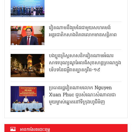
វៀតណាមនឹងរួមដៃជាមួយសហគមន៍
អន្តរជាតិកសាងពិភពលោកមានសន្តិភាព
បងប្អូនគ្រិស្តសាសនិកវៀតណាមអំណរ
សាទរបុណ្យណូអែលដ៏សុខសាន្តត្រាណក្នុង
បរិបទនៃជម្ងឺរាតត្បាតកូវីដ-១៩
ប្រធានរដ្ឋវៀតណាមលោក Nguyen
Xuan Phuc ជួបសំណេះសំណាលជា
មួយម្ចាស់ឆ្នោតនៅទីក្រុងហូជីមិញ
អាន​កាសែត​បោះពុម្ភ