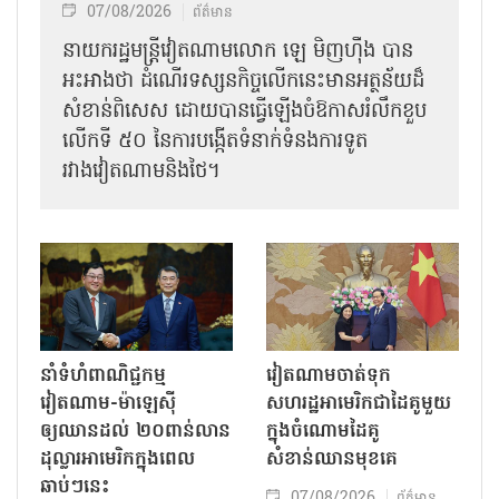
07/08/2026
ព័ត៌មាន
នាយករដ្ឋមន្ត្រីវៀតណាមលោក ឡេ មិញហ៊ឹង បាន
អះអាងថា ដំណើរទស្សនកិច្ចលើកនេះមានអត្ថន័យដ៏
សំខាន់ពិសេស ដោយបានធ្វើឡើងចំឱកាសរំលឹកខួប
លើកទី ៥០ នៃការបង្កើតទំនាក់ទំនងការទូត
រវាងវៀតណាមនិងថៃ។
នាំទំហំពាណិជ្ជកម្ម
វៀតណាមចាត់ទុក
វៀតណាម-ម៉ាឡេស៊ី
សហរដ្ឋអាមេរិកជាដៃគូមួយ
ឲ្យឈានដល់ ២០ពាន់លាន
ក្នុងចំណោមដៃគូ
ដុល្លារអាមេរិកក្នុងពេល
សំខាន់ឈានមុខគេ
ឆាប់ៗនេះ
07/08/2026