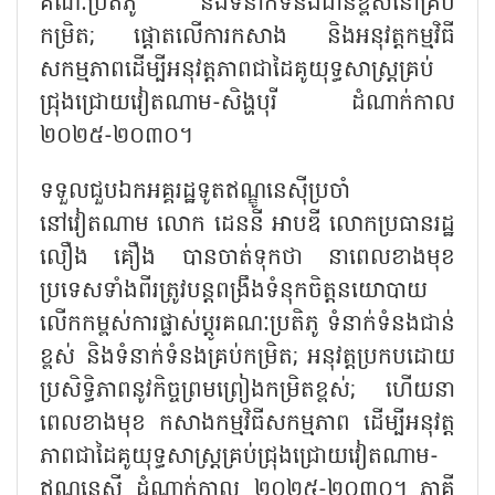
គណៈប្រតិភូ និងទំនាក់ទំនងជាន់ខ្ពស់នៅគ្រប់
កម្រិត;
ផ្តោតលើការកសាង និងអនុវត្តកម្មវិធី
សកម្មភាពដើម្បីអនុវត្តភាពជាដៃគូយុទ្ធសាស្ត្រគ្រប់
ជ្រុងជ្រោយវៀតណាម-សិង្ហបុរី ដំណាក់កាល
២០២៥-២០៣០។
ទទួលជួបឯកអគ្គរដ្ឋទូតឥណ្ឌូនេស៊ីប្រចាំ
នៅវៀតណាម លោក ដេននី អាបឌី លោកប្រធានរដ្ឋ
លឿង គឿង បានចាត់ទុកថា នាពេលខាងមុខ
ប្រទេសទាំងពីរត្រូវបន្តពង្រឹងទំនុកចិត្តនយោបាយ
លើកកម្ពស់ការផ្លាស់ប្តូរគណៈប្រតិភូ ទំនាក់ទំនងជាន់
ខ្ពស់ និងទំនាក់ទំនងគ្រប់កម្រិត
; អនុវត្តប្រកបដោយ
ប្រសិទ្ធិភាពនូវកិច្ចព្រមព្រៀងកម្រិតខ្ពស់; ហើយនា
ពេលខាងមុខ កសាងកម្មវិធីសកម្មភាព ដើម្បីអនុវត្ត
ភាពជាដៃគូយុទ្ធសាស្ត្រគ្រប់ជ្រុងជ្រោយវៀតណាម-
ឥណ្ឌូនេស៊ី ដំណាក់កាល ២០២៥-២០៣០។ ភាគី