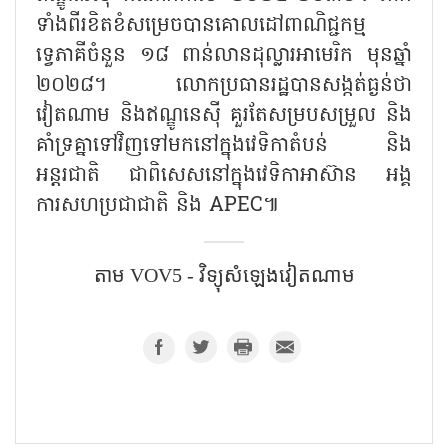
ទាំងពីរខិតខំសម្រេចបានគោលដៅពាណិជ្ជកម្ម
ទ្វេភាគីចំនួន ១៨ ពាន់លានដុល្លារអាមេរិក មុនឆ្នាំ
២០២៨។ លោកប្រធានរដ្ឋបានសង្កត់ធ្ងន់ថា
វៀតណាម និងឥណ្ឌូនេស៊ី គួរតែសម្របសម្រួល និង
គាំទ្រគ្នាទៅវិញទៅមកនៅក្នុងវេទិកាតំបន់ និង
អន្តរជាតិ ជាពិសេសនៅក្នុងវេទិកាអាស៊ាន អង្គ
ការសហប្រជាជាតិ និង APEC៕
តាម​ VOV5​ - វិទ្យុសំឡេងវៀតណាម​